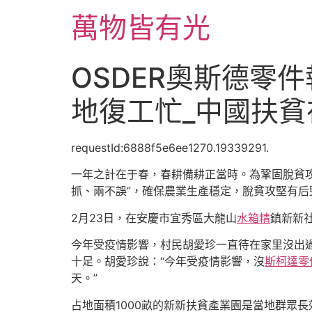
跳
萬物皆有光
至
主
要
OSDER奧斯德零件
內
容
地復工忙_中國扶貧
requestId:6888f5e6ee1270.19339291.
一年之計在于春，春耕備耕正當時。為鞏固脫貧
抓、兩不誤”，確保農業生產穩定，脫貧攻堅有后
2月23日，在安慶市宜秀區大龍山
水箱精
鎮新新
今年受疫情影響，村民胡愛珍一直待在家里沒出
十足。胡愛珍說：“今年受疫情影響，沒
斯柯達零
天。”
占地面積1000畝的新新扶貧產業園是當地群眾