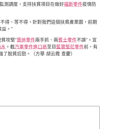
監測調度，支持扶貧項目在做好
福斯零件
疫情防
緩不得、等不得，針對我們這個扶貧產業園，前期
益。”
貧攻堅“
奧迪零件
兩手抓、兩
賓士零件
不誤”。宜
箱水
。截
汽車零件進口商
至目
藍寶堅尼零件
前，有
強了脫貧后勁。（方華 胡云霞 查慶）