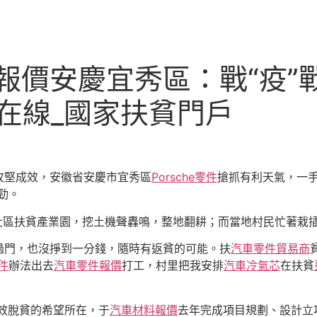
報價安慶宜秀區：戰“疫”戰
在線_國家扶貧門戶
攻堅成效，安徽省安慶市宜秀區
Porsche零件
搶抓有利天氣，一手
勁。
社區扶貧產業園，挖土機聲轟鳴，整地翻耕；而當地村民忙著栽
過門，也沒掙到一分錢，隨時有返貧的可能。扶
汽車零件貿易商
件
辦法出去
汽車零件報價
打工，村里把我安排
汽車冷氣芯
在扶貧
長效脫貧的希望所在，于
汽車材料報價
去年完成項目規劃、設計立