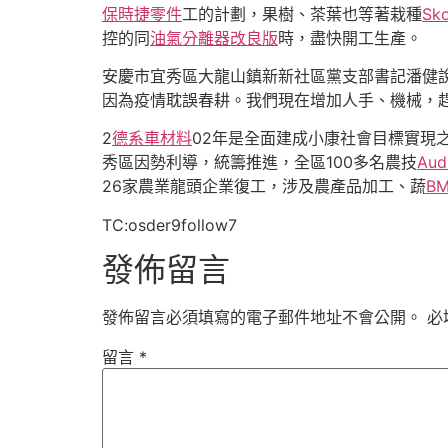
保時捷零件
工的計劃，果樹、茶葉也等著栽種
Sk
控的同
油氣分離器改良版
時，盡快開工生產。
安慶市宜秀區大龍山鎮新新社區黨支部書記潘健
因為疫情耽誤春耕。我們現在增加人手、機械，
2
德系車材料
02年是全面建成小康社會目標實現
秀區因勢利導，統籌推進，全區100多名農技
Au
26家農業龍頭企業復工，涉及農產品加工、蔬
B
TC:osder9follow7
發佈留言
發佈留言必須填寫的電子郵件地址不會公開。
必
留言
*