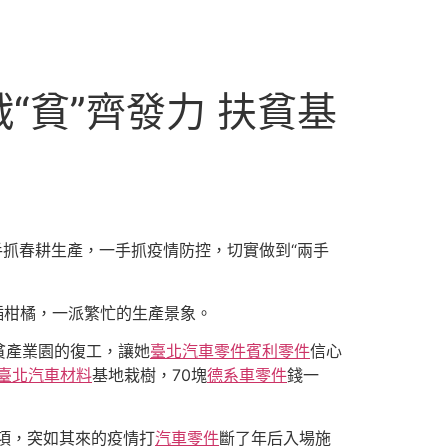
“貧”齊發力 扶貧基
抓春耕生產，一手抓疫情防控，切實做到“兩手
插柑橘，一派繁忙的生產景象。
貧產業園的復工，讓她
臺北汽車零件
賓利零件
信心
臺北汽車材料
基地栽樹，70塊
德系車零件
錢一
項，突如其來的疫情打
汽車零件
斷了年后入場施