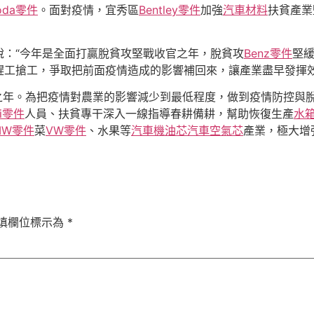
oda零件
。面對疫情，宜秀區
Bentley零件
加強
汽車材料
扶貧產業
說：“今年是全面打贏脫貧攻堅戰收官之年，脫貧攻
Benz零件
堅
趕工搶工，爭取把前面疫情造成的影響補回來，讓產業盡早發揮效
之年。為把疫情對農業的影響減少到最低程度，做到疫情防控與脫
di零件
人員、扶貧專干深入一線指導春耕備耕，幫助恢復生產
水
MW零件
菜
VW零件
、水果等
汽車機油芯
汽車空氣芯
產業，極大增
填欄位標示為
*