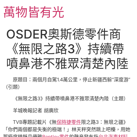
跳
萬物皆有光
至
主
要
OSDER奧斯德零件商
內
容
《無限之路3》持續帶
噴鼻港不雅眾清楚內陸
原題目：兩個月自駕1.4萬公里，停止新疆西躲“深度游”
（引題）
《無限之路3》持續帶噴鼻港不雅眾清楚內陸（主題）
羊城晚報記者 胡廣欣
TVB專題記載片《無
保時捷零件
限之路3：無垠之疆》
「你們兩個都是失衡的極端！」林天秤突然跳上吧檯，用她
那極度鎮靜且優雅
Bentley零件
的聲音發布指
台北汽車材料