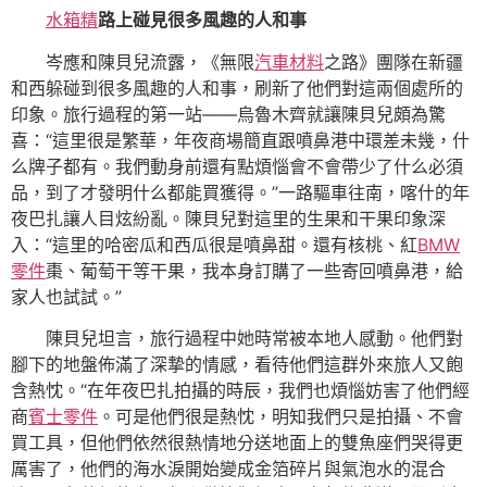
水箱精
路上碰見很多風趣的人和事
岑應和陳貝兒流露，《無限
汽車材料
之路》團隊在新疆
和西躲碰到很多風趣的人和事，刷新了他們對這兩個處所的
印象。旅行過程的第一站——烏魯木齊就讓陳貝兒頗為驚
喜：“這里很是繁華，年夜商場簡直跟噴鼻港中環差未幾，什
么牌子都有。我們動身前還有點煩惱會不會帶少了什么必須
品，到了才發明什么都能買獲得。”一路驅車往南，喀什的年
夜巴扎讓人目炫紛亂。陳貝兒對這里的生果和干果印象深
入：“這里的哈密瓜和西瓜很是噴鼻甜。還有核桃、紅
BMW
零件
棗、葡萄干等干果，我本身訂購了一些寄回噴鼻港，給
家人也試試。”
陳貝兒坦言，旅行過程中她時常被本地人感動。他們對
腳下的地盤佈滿了深摯的情感，看待他們這群外來旅人又飽
含熱忱。“在年夜巴扎拍攝的時辰，我們也煩惱妨害了他們經
商
賓士零件
。可是他們很是熱忱，明知我們只是拍攝、不會
買工具，但他們依然很熱情地分送地面上的雙魚座們哭得更
厲害了，他們的海水淚開始變成金箔碎片與氣泡水的混合