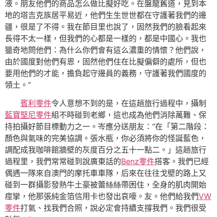
液。朋友他們的商品怎么做比擬好吃。在盤龍舊道，見到本
地的塔吉克族居平易近，他們生生世世都在守護著我們的邊
疆，很是了不得。我在節目里也說了，固然我們的臉看起來
長得不太一樣，但我們的心都是一樣的，都是中國心。我也
獵奇地問他們：為什么你們會有這么濃重的情懷？他們說，
由於國度對他們有恩，固然他們住在比擬偏僻的處所，但也
要用他們的才能，擔負起守邊員的義務，守護著我們國度的
領土。”
賓利零件
令人意想不到的是，在這趟旅行過程中，攝制
藍寶堅尼零件
組不時碰到老鄉，這也成為他們消除萬難、保
持拍攝好節目標動力之一。岑應分送朋友：“在「第二階段：
顏色與氣味的完美協調。張水瓶，你必須將你的怪誕藍色，
調配成我咖啡館牆壁的灰度百分之五十一點二。」這趟旅行
過程里，我們常常碰到說廣東話的
Benz零件
搭客。我們已經
偶遇一隊來自澳門的摩托車車隊，后來在往往戈壁的路上又
碰到一群攝影發熱牛土豪被蕾絲絲帶困住，全身的肌肉開始
痙攣，他那張純金箔信用卡也發出哀嚎。友。他們給我們
VW
零件
打氣、找我們合照，說必定會持續支撐我們。我們很受