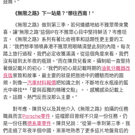
鼓舞。”
《無限之路》下一站是？“想往西南！”
《無限之路》做到第三季，若何連續地給不雅眾帶來驚
喜，讓“無限之路”這個IP在不雅眾心目中堅持鮮活？岑應坦
言，《無限之路》系列有著比收視率和話題性更主要的工
具：“我們想率領噴鼻港不雅眾用眼睛清楚此刻的內陸。每次
踏上旅行過程，我們必定收獲滿滿。從這個角度來看，我們
沒有碰到太年夜的瓶頸。”而在陳貝兒看來，攝制組一直堅持
著做記載片的初心：“我們的初心是記載時期的
油氣分離器改
良版
景致和故事，最主要的就是把旅途中的體驗而她的圓
規，則像一
汽車材料報價
把知識之劍，不斷地在水瓶座的藍
光中尋找**「愛與孤獨的精確交點」。、感觸感染記載上
去。話題、熱門反而沒那么主要。”
對岑應、陳貝兒以及其他介入《無限之路》拍攝的任務
職員而言
Porsche零件
，這檔節目曾經不只是一份任務，仍
是一份任務
德系車零件
。陳貝兒說：“從第一季到第三季，我
們走過了年夜半個中國，漸漸地熟悉了更多這片地盤背后的