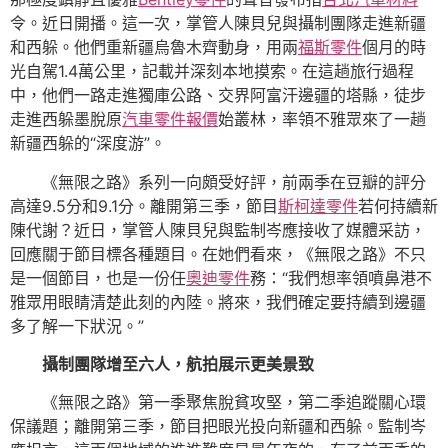
令。近日開播。這一次，掌管人陳貝兒與攝制團隊走進新疆
和西躲。他們重新疆烏魯木齊動身，用兩
福斯零件
個月的時
光自駕1.4萬公里，記載并深刻本地摸索。在這趟旅行過程
中，他們一路走進獨庫公路、交界阿富汗邊疆的塔縣，徒步
走進西躲墨脫原
汽車零件報價
始叢林，率領不雅眾來了一趟
新疆西躲的“深度游”。
《無限之路》系列一向頗受好評，前兩季在豆瓣的評分
高達9.5分和9.1分。離開第三季，節目
斯柯達零件
若何持續新
陳代謝？近日，掌管人陳貝兒與監制岑應接收了媒體采訪，
回應關于節目標各種題目。在她們看來，《無限之路》不只
是一個節目，也是一份任
奧迪零件
務：“我們想率領噴鼻港不
雅眾用眼睛清楚此刻的內陸。將來，我們確定要持續到邊疆
多了解一下狀況。”
攝制團隊增至六人，航拍展示更美景致
《無限之路》第一季聚焦脫貧攻堅，第二季追蹤關心環
保議題；離開第三季，節目把眼光投向新疆和西躲。監制岑