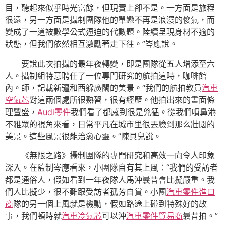
目，聽起來似乎時光富餘，但現實上卻不是。一方面是旅程
很遠，另一方面是攝制團隊他的單戀不再是浪漫的傻氣，而
變成了一道被數學公式逼迫的代數題。陸續呈現身材不適的
狀態，但我們依然相互激勵著走下往。”岑應說。
要說此次拍攝的最年夜轉變，即是團隊從五人增添至六
人。攝制組特意聘任了一位專門研究的航拍這時，咖啡館
內。師，記載新疆和西躲廣闊的美景。“我們的航拍教員
汽車
空氣芯
對這兩個處所很熟習，很有經歷。他拍出來的畫面條
理豐盛，
Audi零件
我們看了都感到很是兇猛。從我們噴鼻港
不雅眾的視角來看，日常平凡在城市里很丟臉到那么壯闊的
美景。這些風景很能治愈心靈。”陳貝兒說。
《無限之路》攝制團隊的專門研究和高效一向令人印象
深入。在監制岑應看來，小團隊自有其上風：“我們的受訪者
都是通俗人，假如看到一年夜隊人馬沖曩昔會比擬嚴重。我
們人比擬少，很不難跟受訪者孤芳自賞。小團
汽車零件進口
商
隊的另一個上風就是機動，假如路途上碰到特殊好的故
事，我們頓時就
汽車冷氣芯
可以沖
汽車零件貿易商
曩昔拍。”