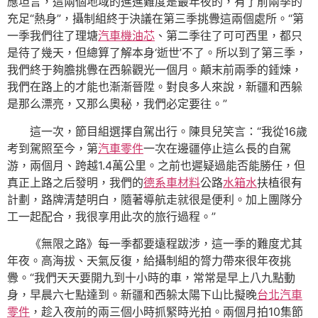
應坦言，這兩個地域的進進難度是最年夜的，有了前兩季的
充足“熱身”，攝制組終于決議在第三季挑釁這兩個處所。“第
一季我們往了理塘
汽車機油芯
、第二季往了可可西里，都只
是待了幾天，但總算了解本身‘逝世’不了。所以到了第三季，
我們終于夠膽挑釁在西躲觀光一個月。顛末前兩季的錘煉，
我們在路上的才能也漸漸晉陞。對良多人來說，新疆和西躲
是那么漂亮，又那么奧秘，我們必定要往。”
這一次，節目組選擇自駕出行。陳貝兒笑言：“我從16歲
考到駕照至今，第
汽車零件
一次在邊疆停止這么長的自駕
游，兩個月、跨越1.4萬公里。之前也遲疑過能否能勝任，但
真正上路之后發明，我們的
德系車材料
公路
水箱水
扶植很有
計劃，路牌清楚明白，隨著導航走就很是便利。加上團隊分
工一起配合，我很享用此次的旅行過程。”
《無限之路》每一季都要遠程跋涉，這一季的難度尤其
年夜。高海拔、天氣反復，給攝制組的膂力帶來很年夜挑
釁。“我們天天要開九到十小時的車，常常是早上八九點動
身，早晨六七點達到。新疆和西躲太陽下山比擬晚
台北汽車
零件
，趁入夜前的兩三個小時抓緊時光拍。兩個月拍10集節