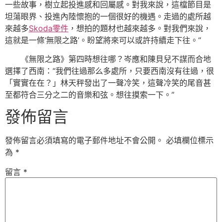
一些故事，樹立起投進感和回屬感。對我來說，這檔節目是
坦蕩眼界、投進內陸懷抱的一個很好的機遇。走過的處所越
來越多
Skoda零件
，想拍的題材也越來越多。對我們來說，
這就是一條‘無限之路’。盼望將來可以或許持續走下往。”
《無限之路》第四時想往哪？岑應和陳貝兒不謀而合地
選擇了西南：“我們往過那么多處所，只要西南沒有往過，很
「實實在在？」林天秤發出了一聲冷笑，這聲冷笑的尾音甚
至都符合三分之二的音樂和弦。想往摸索一下。”
發佈留言
發佈留言必須填寫的電子郵件地址不會公開。
必填欄位標示
為
*
留言
*