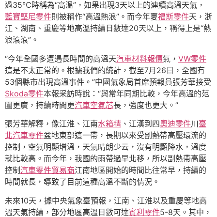
過35℃時稱為“高溫”，如果出現3天以上的連續高溫天氣，
藍寶堅尼零件
則被稱作“高溫熱浪”。而今年夏
福斯零件
天，浙
江、湖南、重慶等地高溫持續日數達20天以上，稱得上是“熱
浪滾滾”。
“今年全國多遭遇長時間的高溫天
汽車材料報價
氣，
VW零件
這是不太正常的。根據我們的統計，截至7月26日，全國有
53個縣市出現高溫事件。”中國氣象局首席預報員張芳華接受
Skoda零件
本報采訪時說：“與常年同期比較，今年高溫的范
圍更廣，持續時間更
汽車空氣芯
長，強度也更大。”
張芳華解釋，像江淮、江南
水箱精
、江漢到四
奧迪零件
川
臺
北汽車零件
盆地東部這一帶，長期以來受副熱帶高壓環流的
控制，空氣明顯增溫，天氣晴朗少云，沒有明顯降水，溫度
就比較高。而今年，我國的雨帶過早北移，所以副熱帶高壓
控制
汽車零件貿易商
江南地區開始的時間比往常早，持續的
時間就長，導致了目前這種高溫不斷的情況。
未來10天，據中央氣象臺預報，江南、江淮以及重慶等地高
溫天氣持續，部分地區高溫日數可達
賓利零件
5-8天。其中，