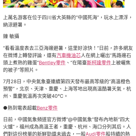
上萬名游客在位于四川省大英縣的“中國死海”，玩水上漂浮，
納涼避暑。
鐘 敏攝
“看看溫度表去三亞海邊避暑，這里好涼快！”日前，許多網友
在微博上轉發評論，還有
汽車機油芯
人在網上曬出“馬路邊石
頭上煮熟的雞蛋”
Bentley零件
、“在陽臺
斯柯達零件
上被曬焦
的被子”等照片。
7月28日，中央氣象臺連續第四天發布最高等級的“高溫橙色
預警”，北京、天津、重慶、上海等地出現高溫酷暑天氣，杭
州、重慶氣溫再次突破40℃。
●熱到電表超載
Benz零件
日前，中國氣象頻道官方微博“@中國氣象”發布內地新“四大
火爐”，福州成為高溫王者，重慶、杭州、海口分列其后。人
們對這份榜單的新鮮勁還未過去，一股
Audi零件
股持續的熱