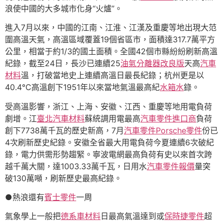
浪使中國的大多城市化身“火爐”。
進入7月以來，中國的江南、江淮、江漢及重慶等地出現大范
圍高溫天氣，高溫區域覆蓋19個省區市，面積達317.7萬平方
公里，相當于約1/3的國土面積。全國42個市縣紛紛刷新高溫
紀錄，截至24日，長沙已連續25
油氣分離器改良版
天高
汽車
材料
溫，打破當地史上連續高溫日最長紀錄；杭州更是以
40.4℃高溫創下1951年以來當地氣溫最高紀
水箱水
錄。
受高溫影響，浙江、上海、安徽、江西、重慶等地用電負荷
劇增。江
臺北汽車材料
蘇統調用電最高
汽車零件進口商
負荷
創下7738萬千瓦的歷史新高，7月
汽車零件
Porsche零件
份已
4次刷新歷史紀錄。安徽全省最大用電負荷今夏連續6次破紀
錄，電力供需形勢趨緊。寧波電網最高負荷有史以來首次跨
越千萬大關，達1003.33萬千瓦，日用水
汽車零件報價
量突
破130萬噸，刷新歷史最高紀錄。
●熱浪還有
賓士零件
一周
氣象學上一般把
德系車材料
日最高氣溫達到或
保時捷零件
超