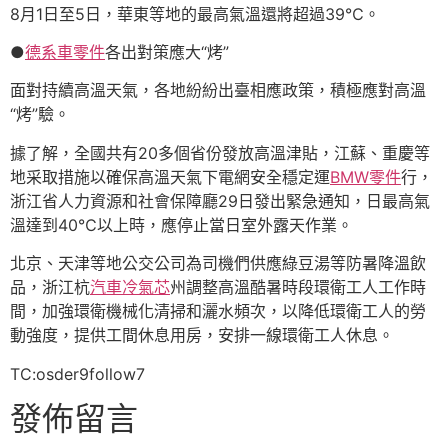
8月1日至5日，華東等地的最高氣溫還將超過39℃。
●
德系車零件
各出對策應大“烤”
面對持續高溫天氣，各地紛紛出臺相應政策，積極應對高溫
“烤”驗。
據了解，全國共有20多個省份發放高溫津貼，江蘇、重慶等
地采取措施以確保高溫天氣下電網安全穩定運
BMW零件
行，
浙江省人力資源和社會保障廳29日發出緊急通知，日最高氣
溫達到40℃以上時，應停止當日室外露天作業。
北京、天津等地公交公司為司機們供應綠豆湯等防暑降溫飲
品，浙江杭
汽車冷氣芯
州調整高溫酷暑時段環衛工人工作時
間，加強環衛機械化清掃和灑水頻次，以降低環衛工人的勞
動強度，提供工間休息用房，安排一線環衛工人休息。
TC:osder9follow7
發佈留言