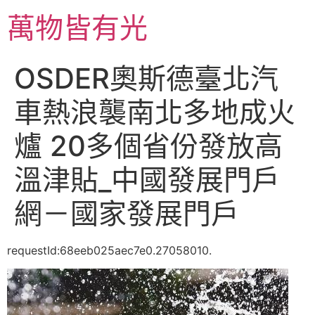
跳
萬物皆有光
至
主
要
OSDER奧斯德臺北汽
內
容
車熱浪襲南北多地成火
爐 20多個省份發放高
溫津貼_中國發展門戶
網－國家發展門戶
requestId:68eeb025aec7e0.27058010.