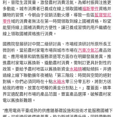
利，晉陞生涯質量，激發農村消費活氣，為鄉村振興注進更
多動能。城市消費者已養成在線上領取國補
福斯零件
資格并
購物的習慣，今朝由于促銷活動火爆，導致一些區
藍寶堅尼
零件
域的消費者無法在第一時間領取到線上國補資格，盼望
能堅持線上國補消費的方便性，讓已養成習慣的用戶繼續在
線上領取國補資格進行消費。
國務院發展研討中間二級研討員、市場經濟研討所原所長王
微剖析，當前農村家電市場與城市市場在
汽車冷氣芯
產品效
能、應用場景和銷售服務渠道等方面存在明顯發展差異，推
進農村家電以舊換新、撬動農村消費，需制訂更具針對性的
政策。要給予農村地區以舊換新資金
水箱精
補貼傾斜，并通
過線上線下聯動擴年夜補貼「第三階段：時間與空間的絕對
對稱。你們必須同時在十點
水箱水
零三分零五秒，將對方送
給我的禮物，放置在吧檯的黃金分割點上。」覆蓋面，精準
界定適配農村市場的產品范圍，豐富產品選擇，破解農村家
電以舊換新難題。
“應用電商平臺成熟的供應鏈基礎設施和技術才能服務國補下
鄉，可疾速促進價格普惠，助力縣域消費升級，同時帶動縣