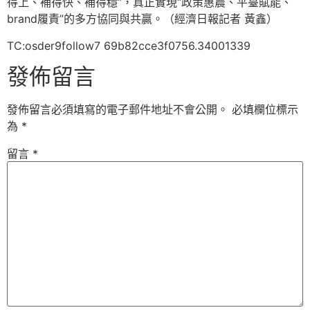
得上、補得快、補得穩”，真正實現“政策惠農、平臺賦能、
brand履責”的多方協同與共贏。（經濟日報記者 黃鑫）
TC:osder9follow7 69b82cce3f0756.34001339
發佈留言
發佈留言必須填寫的電子郵件地址不會公開。
必填欄位標示
為
*
留言
*