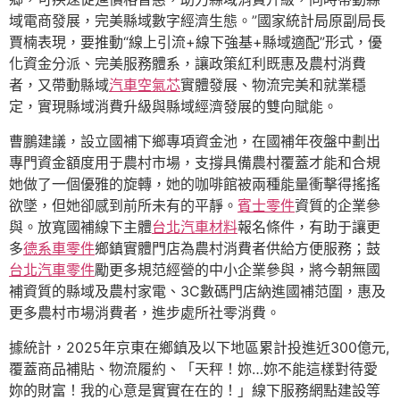
域電商發展，完美縣域數字經濟生態。”國家統計局原副局長
賈楠表現，要推動“線上引流+線下強基+縣域適配”形式，優
化資金分派、完美服務體系，讓政策紅利既惠及農村消費
者，又帶動縣域
汽車空氣芯
實體發展、物流完美和就業穩
定，實現縣域消費升級與縣域經濟發展的雙向賦能。
曹鵬建議，設立國補下鄉專項資金池，在國補年夜盤中劃出
專門資金額度用于農村市場，支撐具備農村覆蓋才能和合規
她做了一個優雅的旋轉，她的咖啡館被兩種能量衝擊得搖搖
欲墜，但她卻感到前所未有的平靜。
賓士零件
資質的企業參
與。放寬國補線下主體
台北汽車材料
報名條件，有助于讓更
多
德系車零件
鄉鎮實體門店為農村消費者供給方便服務；鼓
台北汽車零件
勵更多規范經營的中小企業參與，將今朝無國
補資質的縣域及農村家電、3C數碼門店納進國補范圍，惠及
更多農村市場消費者，進步處所社零消費。
據統計，2025年京東在鄉鎮及以下地區累計投進近300億元,
覆蓋商品補貼、物流履約、「天秤！妳…妳不能這樣對待愛
妳的財富！我的心意是實實在在的！」線下服務網點建設等