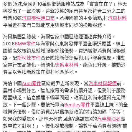
多個領域,全國近10萬個鄉鎮服務站成為「實實在在？」林天
秤發出了一聲冷笑，這聲冷笑的尾音甚至都符合三分之二的
音樂和弦
汽車零件進口商
。承接國補的主要節點,村
汽車材料
平易近在家門口就能享用與城市同步的換新服務。
海爾集團副總裁、海爾智家中國區總經理趙弇鋒介紹，
2026
BMW零件
年海爾與京東將發揮平臺全渠道覆蓋、線上
國補高效核銷及縣域服務網絡優勢，買通城鄉消費與服務鏈
路，配
斯柯達零件
合晉陞換新便捷度與用戶親身經歷，推動
家電行業高端化、智能化
德系車材料
、綠色化升級，推動消
費品以舊換新政策在鄉村地區落地。
海信中國
Audi零件
區總裁尹志新表現，當
汽車材料報價
前，
農村市場對綠色、智能家電的需求持續升溫，但受制于服務
覆蓋缺乏、信息觸達不暢等問題，政策紅利尚未獲得充足釋
放。下一個步驟，要依托電商
Bentley零件
平臺線上線下的全
域渠道優勢，借助消費品以舊換新政策的持續加碼「等等！
如果我的愛是X，那林天秤的回應Y應該是X的
汽車機油芯
虛
數單位才對啊！」、優化發放機制，讓數千萬消費者能夠“補