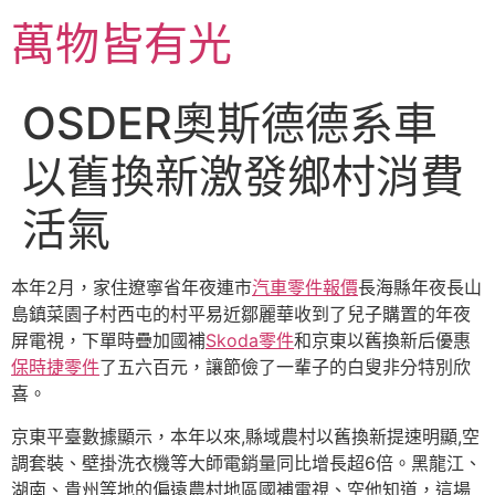
跳
萬物皆有光
至
主
要
OSDER奧斯德德系車
內
容
以舊換新激發鄉村消費
活氣
本年2月，家住遼寧省年夜連市
汽車零件報價
長海縣年夜長山
島鎮菜園子村西屯的村平易近鄒麗華收到了兒子購置的年夜
屏電視，下單時疊加國補
Skoda零件
和京東以舊換新后優惠
保時捷零件
了五六百元，讓節儉了一輩子的白叟非分特別欣
喜。
京東平臺數據顯示，本年以來,縣域農村以舊換新提速明顯,空
調套裝、壁掛洗衣機等大師電銷量同比增長超6倍。黑龍江、
湖南、貴州等地的偏遠農村地區國補電視、空他知道，這場