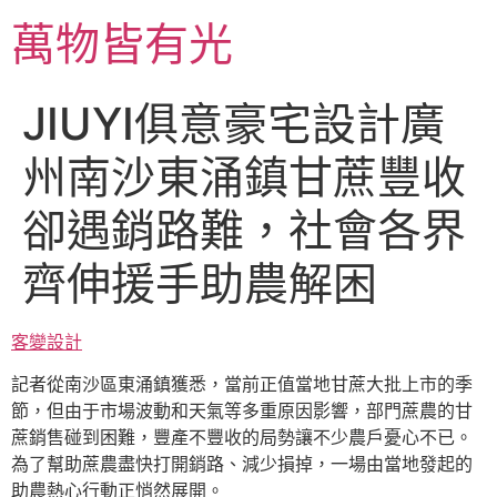
跳
萬物皆有光
至
主
要
JIUYI俱意豪宅設計廣
內
容
州南沙東涌鎮甘蔗豐收
卻遇銷路難，社會各界
齊伸援手助農解困
客變設計
記者從南沙區東涌鎮獲悉，當前正值當地甘蔗大批上市的季
節，但由于市場波動和天氣等多重原因影響，部門蔗農的甘
蔗銷售碰到困難，豐產不豐收的局勢讓不少農戶憂心不已。
為了幫助蔗農盡快打開銷路、減少損掉，一場由當地發起的
助農熱心行動正悄然展開。