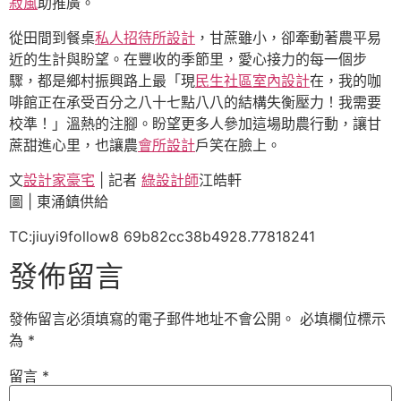
寂風
助推廣。
從田間到餐桌
私人招待所設計
，甘蔗雖小，卻牽動著農平易
近的生計與盼望。在豐收的季節里，愛心接力的每一個步
驟，都是鄉村振興路上最「現
民生社區室內設計
在，我的咖
啡館正在承受百分之八十七點八八的結構失衡壓力！我需要
校準！」溫熱的注腳。盼望更多人參加這場助農行動，讓甘
蔗甜進心里，也讓農
會所設計
戶笑在臉上。
文
設計家豪宅
| 記者
綠設計師
江皓軒
圖 | 東涌鎮供給
TC:jiuyi9follow8 69b82cc38b4928.77818241
發佈留言
發佈留言必須填寫的電子郵件地址不會公開。
必填欄位標示
為
*
留言
*