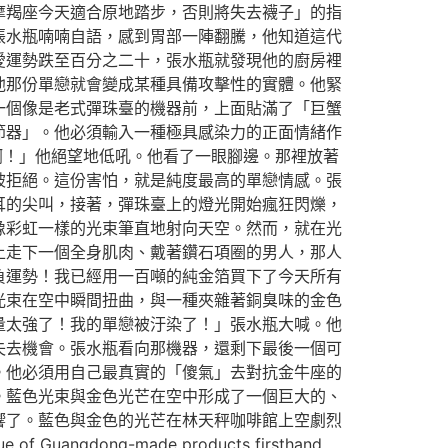
摩羯座今天適合原地踏步，否則將失去襪子」的指
張水瓶喃喃自語，感到胃部一陣翻騰，他知道這代
愛運勢跌至百分之二十，張水瓶就發現他的廚房裡
他那份單戀就會變成某種具備攻擊性的實體。他緊
一個像是老式彈珠臺的機器前，上面貼滿了「巨蟹
節器」。他必須輸入一種極具感染力的正面情緒作
啊！」他絕望地低吼。他看了一眼腳邊。那裡放著
被拒絕。這份害怕，就是純度最高的單戀情感。張
耳的尖叫，接著，彈珠臺上的燈光開始瘋狂閃爍，
像彩虹一樣的光束筆直地射向天空。然而，就在光
上走下一個全身肌肉、戴著鑽石項圈的男人，那人
負運勢！我已經用一百噸的純金箔買下了今天所有
光束在空中瞬間扭曲，與一種夾雜著銅臭味的金色
量太強了！我的單戀被汙染了！」張水瓶大喊。他
失去機會。張水瓶看向那機器，還剩下最後一個可
。他必須用自己最真實的「傻氣」去對抗金牛座的
。藍色光束與金色光芒在空中形成了一個巨大的、
響了。藍色與金色的光芒在林天秤咖啡館上空劇烈
of Guangdong-made products firsthand.