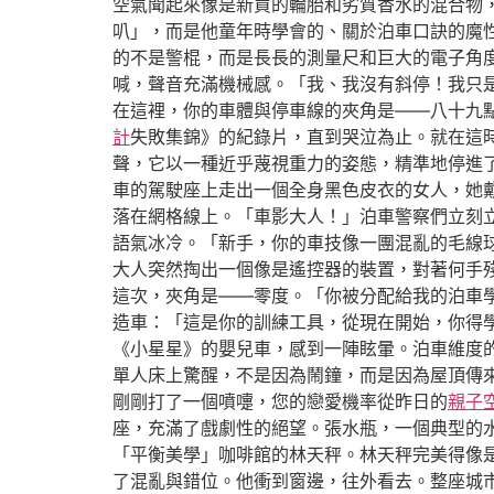
空氣聞起來像是新買的輪胎和劣質香水的混合物
叭」，而是他童年時學會的、關於泊車口訣的魔
的不是警棍，而是長長的測量尺和巨大的電子角
喊，聲音充滿機械感。「我、我沒有斜停！我只
在這裡，你的車體與停車線的夾角是——八十九
計
失敗集錦》的紀錄片，直到哭泣為止。就在這
聲，它以一種近乎蔑視重力的姿態，精準地停進
車的駕駛座上走出一個全身黑色皮衣的女人，她
落在網格線上。「車影大人！」泊車警察們立刻
語氣冰冷。「新手，你的車技像一團混亂的毛線
大人突然掏出一個像是遙控器的裝置，對著何手
這次，夾角是——零度。「你被分配給我的泊車
造車：「這是你的訓練工具，從現在開始，你得
《小星星》的嬰兒車，感到一陣眩暈。泊車維度
單人床上驚醒，不是因為鬧鐘，而是因為屋頂傳
剛剛打了一個噴嚏，您的戀愛機率從昨日的
親子
座，充滿了戲劇性的絕望。張水瓶，一個典型的
「平衡美學」咖啡館的林天秤。林天秤完美得像
了混亂與錯位。他衝到窗邊，往外看去。整座城