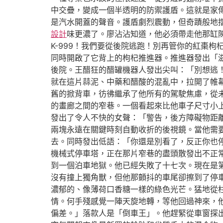
中交疊，變成一個半透明的防禦護盾。這就是家
是汽水開蓋的聲音。護盾劇烈震動，但奇蹟般地擋
設計
味更濃了。廖沾沾知道，他必須帶走他那缸
K-999！我們要從後院逃跑！別再管你的紅棗
同時開啟了它背上的枸杞推進器。推進器發出「滋
後院。王醋狂的醋罐機器人發出尖叫：「別想逃
就在這片蒜泥、中藥和醋酸的混亂中，拉開了帷
舊的掀背車，彷彿繼承了他所有的駕駛焦慮，從
的畫廊之間的窄巷。一個看起來比他車子尺寸小
發出了令人不快的女聲：「警告，後方障礙物距
兩塊永遠在關鍵時刻自動收折的後視鏡。當他需
去。同時發出低語：「你還是別看了，反正你也
機械式停車塔，正在那片窄巷的盡頭散發出不正
到一個泊車地獄。他已經失敗了十七次。現在是
沒有撞上獨角獸，但他那顫抖的車尾卻擦到了停
濃郁的、像薄荷口香糖一樣的綠色光芒。猛地從
情。何手殘感覺一陣天旋地轉，等他回過神來，
偏差。」落款人是「倒車王」。他趕緊從車窗探