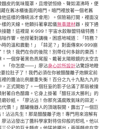
被麵皮的氣味籠罩，且燈號恒綠、聲如湯沸時，便
個藏在舊冰櫃後面的暗門。暗門裡放著一個老舊
像他這樣的傳統派才會用）。保險箱打開，裡面沒
一樣的天線。他顫抖著拿起儀
無毒建材
器，按下通
聽！這裡是 K-999！宇宙水餃聯盟特級特務！
嗡嗡作響，他捏著對講機，困惑地喊道：「特務？
的溫和震動！」「蒜泥？」對面傳來K-999崩
了！快！我們在你的後院！別帶任何多餘的東西！
擊。一個穿著黑色燕尾服、戴著太陽眼鏡的太空吉
」。「你怎麼——」廖沾
身心診所設計
沾驚訝地瞪
快要拉肚子了！我們必須在你被醋酸離子炮鎖定前
這裡的醬油比例嚴重失衡！百分之九十九點九九的
中，正式開始了。一個狂妄的影子佔滿了那扇被撞
噴射著白色醋霧。它身上掛著「醋狂派大勝利」的
是磨砂紙。「廖沾沾！你那充滿腐敗氣味的蒜泥，
出代價！」醋罐機器人的頂端裂開，露出了一個巨
點！沾沾先生！那是醋酸離子炮！專門用來溶解有
」廖沾沾發出了醬料學家對待信仰般的怒吼。他以
徑三公尺的巨大麵皮。他猛地擲出，兩張麵皮在空