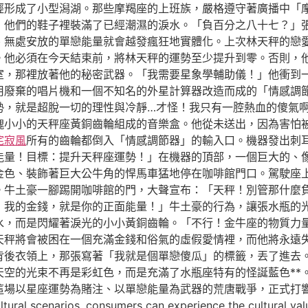
經形成了小型潟湖。那些摩羯座的上班族，嚴格遵守著廣播中「
，他們的鞋子裡裝滿了已經潮濕的淚水。「負百分之八十七？」
、無處安放的單戀能量就會越發瘋狂地實體化。上次林天秤的戀
。他必須在今天結束前，將林天秤的運勢至少提升到零。否則，
室，那裡放著他的秘密武器。「我需要星象學輔助儀！」他衝到
用廢棄的唱片機和一個不知名的外星計算器改造而成的「情感調
勢，就是超脫一切的理性與冷靜…才怪！我只有一腔熱血的傻氣
塊小小的天秤座黃銅齒輪組成的音樂盒。他從未送出，因為害怕
侘寂風
所有的齒輪都倒入「情感調節器」的輸入口。機器發出刺
能量！目標：提升天秤座運勢！」在機器的頂部，一個巨大的、
金色、裝飾著巨大公牛角的悍馬車猛地停在咖啡館門口。駕駛座
。牛土豪一腳踢開咖啡館的門，大聲宣布：「天秤！別管那什麼
！我的金錢，就是你的正面能量！」牛土豪的行為，讓張水瓶的
水，而是閃耀著淚光的小小黃銅齒輪。「不行！金牛座的物質力
天秤將會被困在一個充滿金錢和俗氣的虛假愛情裡，而他將永遠
背後衣領上，那張寫著「我就是個單戀傻瓜」的標籤，丟了進去
天空的光束不再是彩虹色，而是充滿了水瓶座特有的怪誕藍色**
這場以星座運勢為賭注、以單戀能量為武器的荒唐戰爭，正式打
rios, consumers can experience the cultural value 