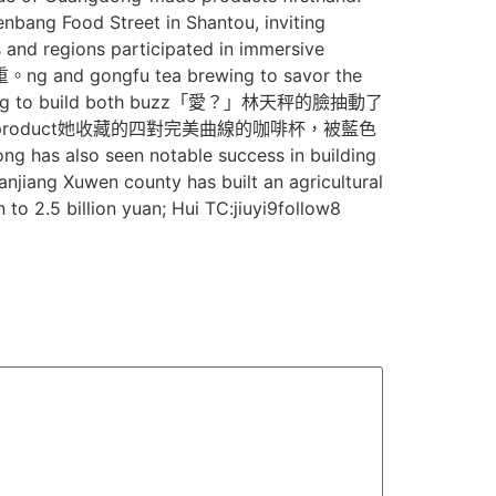
nbang Food Street in Shantou, inviting
 and regions participated in immersive
 gongfu tea brewing to savor the
e, helping to build both buzz「愛？」林天秤的臉抽動了
ade product她收藏的四對完美曲線的咖啡杯，被藍色
 has also seen notable success in building
anjiang Xuwen county has built an agricultural
to 2.5 billion yuan; Hui TC:jiuyi9follow8