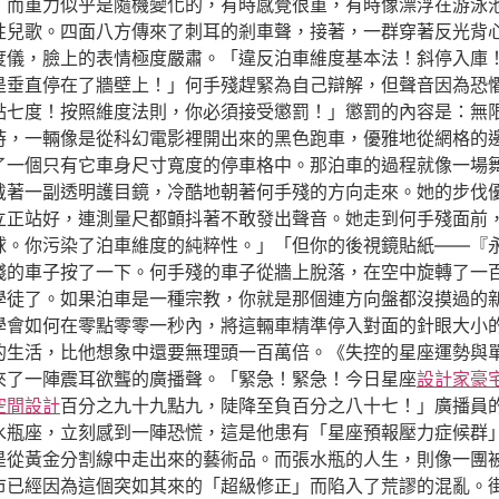
，而重力似乎是隨機變化的，有時感覺很重，有時像漂浮在游泳
性兒歌。四面八方傳來了刺耳的剎車聲，接著，一群穿著反光背
度儀，臉上的表情極度嚴肅。「違反泊車維度基本法！斜停入庫
是垂直停在了牆壁上！」何手殘趕緊為自己辯解，但聲音因為恐
點七度！按照維度法則，你必須接受懲罰！」懲罰的內容是：無限
時，一輛像是從科幻電影裡開出來的黑色跑車，優雅地從網格的
了一個只有它車身尺寸寬度的停車格中。那泊車的過程就像一場舞
戴著一副透明護目鏡，冷酷地朝著何手殘的方向走來。她的步伐
立正站好，連測量尺都顫抖著不敢發出聲音。她走到何手殘面前
球。你污染了泊車維度的純粹性。」「但你的後視鏡貼紙——『
殘的車子按了一下。何手殘的車子從牆上脫落，在空中旋轉了一
學徒了。如果泊車是一種宗教，你就是那個連方向盤都沒摸過的
學會如何在零點零零一秒內，將這輛車精準停入對面的針眼大小
的生活，比他想象中還要無理頭一百萬倍。《失控的星座運勢與
來了一陣震耳欲聾的廣播聲。「緊急！緊急！今日星座
設計家豪
空間設計
百分之九十九點九，陡降至負百分之八十七！」廣播員
水瓶座，立刻感到一陣恐慌，這是他患有「星座預報壓力症候群
是從黃金分割線中走出來的藝術品。而張水瓶的人生，則像一團
市已經因為這個突如其來的「超級修正」而陷入了荒謬的混亂。