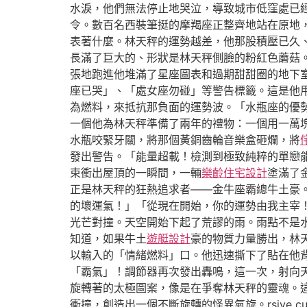
水淚，他們無法停止地哭泣，導致城市低窪處已
令。數百名西裝筆挺的摩羯座正整齊地站在原地
表著什麼。林天秤的運勢越差，他那股積壓已久
長滿了巨大的、形狀是林天秤側臉的粉紅色蘑菇
張地跑進他堆滿了星座圖表和過期甜甜圈的地下
座已哭」、「處女座勿碰」等警告標籤。這是他
為燃料，來抵抗那負面的運勢波。「水瓶座的優
一個他為林天秤準備了兩年的禮物：一個用一萬
水瓶咬緊牙關，將那個黃銅齒輪音樂盒砸爛，將
發出警告。「能量超載！檢測到極致純粹的單戀
束衝出屋頂的一瞬間，一輛
樂齡住宅設計
塗滿了
正是林天秤的狂熱追求者——金牛座霸總牛土豪
的壞運氣！」「從現在開始，你的運勢由我主宰
光芒對撞。天空開始下起了荒謬的雨。雨點不是
知道，如果牛土
遊艇設計
豪的物質力量勝出，林
以輸入的「情緒燃料」口。他迅速撕下了貼在他
「霸氣」！調節器再次發出轟鳴，這一次，射向
旋轉著的太極圖案，像是在爭奪林天秤的靈魂。
衝撞，創造出一個不斷旋轉的怪異氣旋。rsive cultural scena