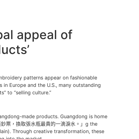
al appeal of
cts’
embroidery patterns appear on fashionable
 in Europe and the U.S., many outstanding
 to “selling culture.”
uangdong-made products. Guangdong is home
便宜的一張鈔票，換取張水瓶最貴的一滴淚水。」g the
in). Through creative transformation, these
g into the market.