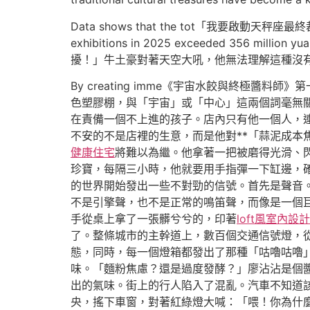
Data shows that the tot「我要啟動天秤座最終裁
exhibitions in 2025 exceeded 356 millio
擾！」牛土豪對著天空大吼，他無法理解這種沒有標價的
By creating imme《宇宙水餃與終
色塑膠棚，與「宇宙」或「中心」這兩個詞毫無
在責備一個不上進的孩子。店內只有他一個人，
不安的不是店裡的生意，而是他對**「蒜泥成本
健康住宅
將難以為繼。他拿著一把被磨得光滑、
珍寶，每隔三小時，他就要用手指彈一下缸邊，確
的世界開始發出一些不對勁的信號。首先是聲音
不是引擎聲，也不是正常的鳴笛聲，而像是一個
手從桌上拿了一張髒兮兮的，印著
loft風室內設計
了。整條城市的主幹道上，數百個交通信號燈，
態，同時，每一個燈箱都發出了那種「咕嚕咕嚕
味。「麵粉焦慮？還是過度發酵？」廖沾沾是個
出的氣味。街上的行人陷入了混亂。汽車不知道
央，搖下車窗，對著紅綠燈大喊：「喂！你為什