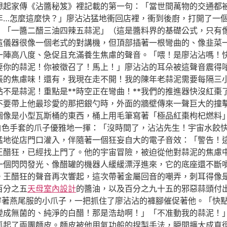
想起家傳《沾醬秘笈》裡記載的第一句：「當世間萬物的交通都
年…怎麼這麼快？」廖沾沾猛地衝回店裡，衝到後廚，打開了一
：「一醬二醋三油四辣五蒜泥」（這是醬料界的基礎公式，只有
這儀器很像一個老式的對講機，但頂部插著一根彎曲的、像韭菜
陣高八度、急促且充滿養生焦慮的聲音。「喂！是廖沾沾嗎！快接
要你的蒜泥！你被徵召了！馬上！」廖沾沾的耳朵被這聲音震得
的焦慮味！還有，我現在走不開！我的陳年老蒜泥需要每隔三小時
不是蒜泥！重點是**時空正在彎曲！**我們的推進器快沒紅棗
不要帶上他最珍愛的那把銀勺時，外面的牆壁傳來一聲巨大的撞
個像是小型瓦斯桶的東西，桶上用毛筆寫著「極品紅棗枸杞燃料
著白色手套的爪子優雅地一揮：「沒時間了，沾沾先生！宇宙水餃
猛地從店門口灌入，伴隨著一個狂妄自大的電子音效：「警告！
王醋狂，已經找上門了。他的宇宙冒險，被迫從他對蒜泥的焦慮
一個閃閃發光、像醋罐的機器人緩緩漂浮進來，它的底座還不斷
。王醋狂的聲音再次響起，這次帶著金屬回音的嘲弄，刺耳得像
百分之五
天母室內設計
的醬油，以及百分之九十五的邪惡蒜頭付
它穿著燕尾服的小爪子，一把抓住了廖沾沾的褲腳催促著他。「快
變成無菌的、純淨的白醋！那是浩劫啊！」「不准動我的蒜泥！
抓起了兩團麵皮。麵皮被他用氣功般的捏製手法，瞬間擴大成直