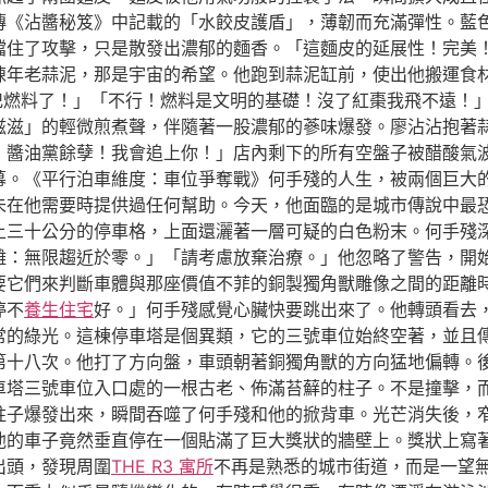
傳《沾醬秘笈》中記載的「水餃皮護盾」，薄韌而充滿彈性。藍
住了攻擊，只是散發出濃郁的麵香。「這麵皮的延展性！完美！但
陳年老蒜泥，那是宇宙的希望。他跑到蒜泥缸前，使出他搬運食
枸杞燃料了！」「不行！燃料是文明的基礎！沒了紅棗我飛不遠！
滋」的輕微煎煮聲，伴隨著一股濃郁的蔘味爆發。廖沾沾抱著蒜泥
！醬油黨餘孽！我會追上你！」店內剩下的所有空盤子被醋酸氣
幕。《平行泊車維度：車位爭奪戰》何手殘的人生，被兩個巨大
未在他需要時提供過任何幫助。今天，他面臨的是城市傳說中最
上三十公分的停車格，上面還灑著一層可疑的白色粉末。何手殘
離：無限趨近於零。」「請考慮放棄治療。」他忽略了警告，開
要它們來判斷車體與那座價值不菲的銅製獨角獸雕像之間的距離
停不
養生住宅
好。」何手殘感覺心臟快要跳出來了。他轉頭看去
常的綠光。這棟停車塔是個異類，它的三號車位始終空著，並且
第十八次。他打了方向盤，車頭朝著銅獨角獸的方向猛地偏轉。
車塔三號車位入口處的一根古老、佈滿苔蘚的柱子。不是撞擊，
柱子爆發出來，瞬間吞噬了何手殘和他的掀背車。光芒消失後，
他的車子竟然垂直停在一個貼滿了巨大獎狀的牆壁上。獎狀上寫
出頭，發現周圍
THE R3 寓所
不再是熟悉的城市街道，而是一望