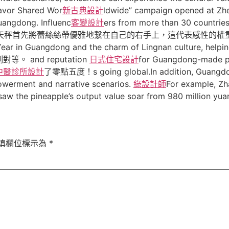
avor Shared Wor
新古典設計
ldwide” campaign opened at Zhe
Guangdong. Influenc
客變設計
ers from more than 30 countries
r-cutti林天秤首先將蕾絲絲帶優雅地繫在自己的右手上，這代表感性的權重。ng and
ew Year in Guangdong and the charm of Lingnan cultur
and reputation
日式住宅設計
for Guangdong-m
中醫診所設計
了零點五度！s going global.In addition, Guangdong
powerment and narrative scenarios.
綠設計師
For example, Zh
aw the pineapple’s output value soar from 980 million yuan 
填欄位標示為
*