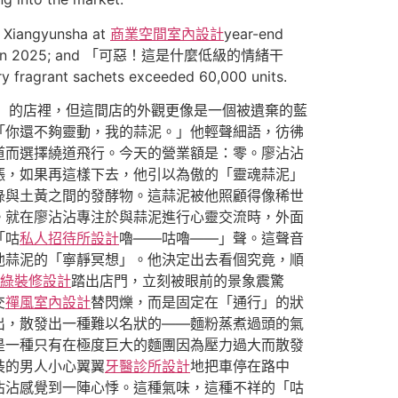
iangyunsha at
商業空間室內設計
year-end
,000 sets in 2025; and 「可惡！這是什麼低級的情緒干
 fragrant sachets exceeded 60,000 units.
中心」的店裡，但這間店的外觀更像是一個被遺棄的藍
「你還不夠靈動，我的蒜泥。」他輕聲細語，彷彿
道而選擇繞道飛行。今天的營業額是：零。廖沾沾
漲，如果再這樣下去，他引以為傲的「靈魂蒜泥」
綠與土黃之間的發酵物。這蒜泥被他照顧得像稀世
。就在廖沾沾專注於與蒜泥進行心靈交流時，外面
「咕
私人招待所設計
嚕——咕嚕——」聲。這聲音
他蒜泥的「寧靜冥想」。他決定出去看個究竟，順
綠裝修設計
踏出店門，立刻被眼前的景象震驚
交
禪風室內設計
替閃爍，而是固定在「通行」的狀
出，散發出一種難以名狀的——麵粉蒸煮過頭的氣
是一種只有在極度巨大的麵團因為壓力過大而散發
裝的男人小心翼翼
牙醫診所設計
地把車停在路中
沾沾感覺到一陣心悸。這種氣味，這種不祥的「咕