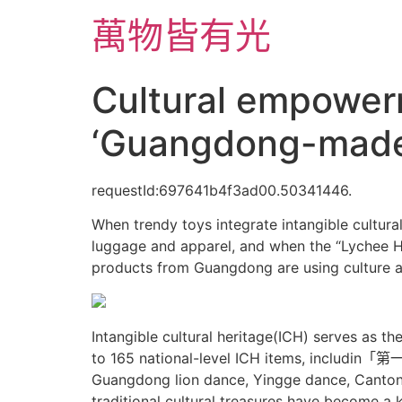
跳
萬物皆有光
至
主
要
Cultural empower
內
容
‘Guangdong-mad
requestId:697641b4f3ad00.50341446.
When trendy toys integrate intangible cultur
luggage and apparel, and when the “Lychee H
products from Guangdong are using culture as 
Intangible cultural heritage(ICH) serves as t
to 165 national-level ICH ite
Guangdong lion dance, Yingge dance, Cantone
traditional cultural treasures have become 