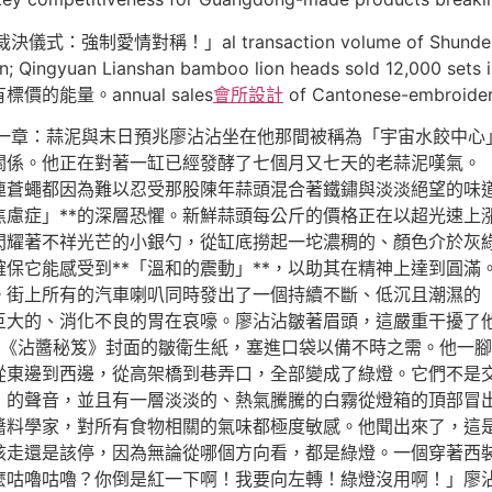
決儀式：強制愛情對稱！」al transaction volume of Shunde X
n yuan; Qingyuan Lianshan bamboo lion heads sold 12
能量。annual sales
會所設計
of Cantonese-embroidery
極醬料師》第一章：蒜泥與末日預兆廖沾沾坐在他那間被稱為「宇宙水餃
關係。他正在對著一缸已經發酵了七個月又七天的老蒜泥嘆氣。
連蒼蠅都因為難以忍受那股陳年蒜頭混合著鐵鏽與淡淡絕望的味
焦慮症」**的深層恐懼。新鮮蒜頭每公斤的價格正在以超光速上
閃耀著不祥光芒的小銀勺，從缸底撈起一坨濃稠的、顏色介於灰
保它能感受到**「溫和的震動」**，以助其在精神上達到圓滿
。街上所有的汽車喇叭同時發出了一個持續不斷、低沉且潮濕的
巨大的、消化不良的胃在哀嚎。廖沾沾皺著眉頭，這嚴重干擾了
《沾醬秘笈》封面的皺衛生紙，塞進口袋以備不時之需。他一腳
從東邊到西邊，從高架橋到巷弄口，全部變成了綠燈。它們不是
」的聲音，並且有一層淡淡的、熱氣騰騰的白霧從燈箱的頂部冒
醬料學家，對所有食物相關的氣味都極度敏感。他聞出來了，這
該走還是該停，因為無論從哪個方向看，都是綠燈。一個穿著西
麼咕嚕咕嚕？你倒是紅一下啊！我要向左轉！綠燈沒用啊！」廖