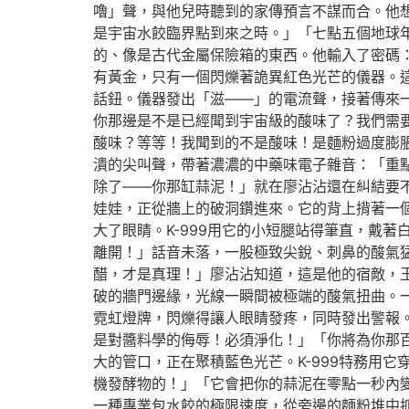
嚕」聲，與他兒時聽到的家傳預言不謀而合。他
是宇宙水餃臨界點到來之時。」「七點五個地球
的、像是古代金屬保險箱的東西。他輸入了密碼
有黃金，只有一個閃爍著詭異紅色光芒的儀器。
話鈕。儀器發出「滋——」的電流聲，接著傳來一
你那邊是不是已經聞到宇宙級的酸味了？我們需
酸味？等等！我聞到的不是酸味！是麵粉過度膨脹
潰的尖叫聲，帶著濃濃的中藥味電子雜音：「重點
除了——你那缸蒜泥！」就在廖沾沾還在糾結要
娃娃，正從牆上的破洞鑽進來。它的背上揹著一
大了眼睛。K-999用它的小短腿站得筆直，戴
離開！」話音未落，一股極致尖銳、刺鼻的酸氣
醋，才是真理！」廖沾沾知道，這是他的宿敵，
破的牆門邊緣，光線一瞬間被極端的酸氣扭曲。
霓虹燈牌，閃爍得讓人眼睛發疼，同時發出警報
是對醬料學的侮辱！必須淨化！」「你將為你那
大的管口，正在聚積藍色光芒。K-999特務用
機發酵物的！」「它會把你的蒜泥在零點一秒內
一種專業包水餃的極限速度，從旁邊的麵粉堆中