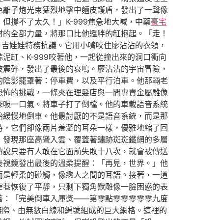
色離子炮光束猛烈地擊中麵皮護盾，發出了一聲像
撐不了太久！」K-999焦急地大喊，中藥
豪宅
材的全部力量，將那口比他還胖的缸抱起。「走！
」吉娃娃特務抗議。它用小嘴咬住廖沾沾的衣領，
缸、K-999咬著他，一起從撞出來的洞口衝向
波震碎，發出了最後的哀鳴。廖沾沾的宇宙冒險，
的陰影籠罩著：停車費，以及平行泊車。他那輛老
恐怖的挑戰，一條夾在理髮店與一間專賣金屬雕像
深吸一口氣。將車子打了倒檔。他的車載語音系統
始緩慢地倒車。他最討厭的不是語音系統，而是那
時，它們卻像兩片羞澀的耳朵一樣，優雅地縮了回
，發現那座高聳入雲、覆蓋著鏽跡斑斑鐵網的多層
傳說只要有人敢在它面前失敗十八次，就會被傳送
後視鏡發出最後的溫柔提醒：「再見，世界。」他
而是輕柔的碰觸，像戀人之間的耳語。接著，一道
窄巷恢復了平靜，只剩下獨角獸雕像一臉困惑的表
著：「完美倒車入庫獎——第零點零零零零零九度
無際、由無數白線和編號組成的巨大網格。這裡的