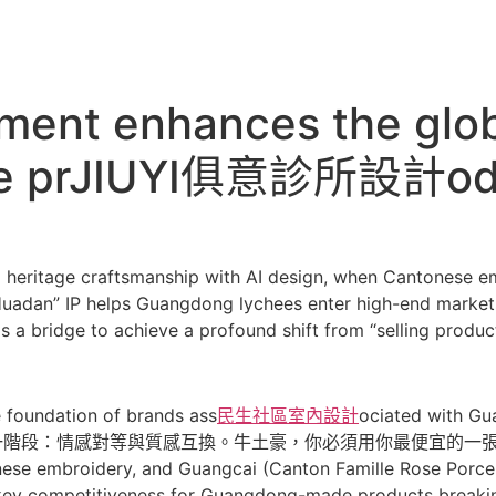
ment enhances the glob
e prJIUYI俱意診所設計odu
al heritage craftsmanship with AI design, when Cantonese 
uadan” IP helps Guangdong lychees enter high-end markets
a bridge to achieve a profound shift from “selling products”
he foundation of brands ass
民生社區室內設計
ociated with G
ms, includin「第一階段：情感對等與質感互換。牛土豪，你必須用你最
se embroidery, and Guangcai (Canton Famille Rose Porcela
a key competitiveness for Guangdong-made products breakin