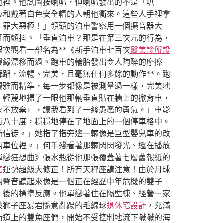
池裡。他試圖按喇叭，但喇叭發出的不是「叭
心和戴著白色安全帽的人朝他衝來。這些人手裡拿
！罪大惡極！」領頭的泊車警察用一個擴音器大
懼而顫抖。「垂直泊車？那是在第三次元的行為，
次觀看一部名為**《新手泊車七百次
醫美診所設
邊緣漂移而過。跑車的輪胎發出令人陶醉的摩擦
蹈，流暢、完美，且毫無任何多餘的動作**。跑
優雅而精準，每一步都像是被測量過一樣，完美地
，輕蔑地掃了一眼他那輛垂直貼在牆上的掀背車，
永不放棄』，讓我看到了一絲愚蠢的勇氣。」車影
百八十度，穩穩地停在了地面上的一個停車格中。
新信徒。」她指了指旁邊一輛像是巨型嬰兒車的改
的車位裡。」何手殘看著那輛閃閃發光、還在播放
單戀狂想曲》張水瓶從他那張覆蓋著七層舊報紙的
宅
運勢超級大修正！所有天秤座請注意！由於月球
的聲音聽起來像是一個正在經歷中年危機的雙子
」後的標準反應。他單戀著住在隔壁棟、經營一家
被獅子座暴君隨意亂踢的毛線球
退休宅設計
，充滿
街道上的雙魚座們，開始不受控制地流下鹹鹹的海