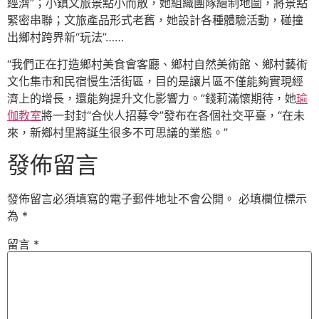
經濟”；小鎮文旅景點小而散，她組織團隊繪制地圖，將景點
緊密串聯；文旅產品形式老舊，她設計各種體驗活動，碰撞
出鄉村跨界新“玩法”……
“我們正在打造鄉村美食會客廳、鄉村自然美術館、鄉村藝術
文化集市和民宿慢生活街區，目的是讓片區不僅能夠實現經
濟上的增長，還能夠提升文化影響力。”錢莉滿懷期待，她
瑜
伽教室
將一封封“合伙人招募令”發布在各個社交平臺，“在未
來，新鄉村里將誕生很多不可思議的業態。”
發佈留言
發佈留言必須填寫的電子郵件地址不會公開。
必填欄位標示
為
*
留言
*