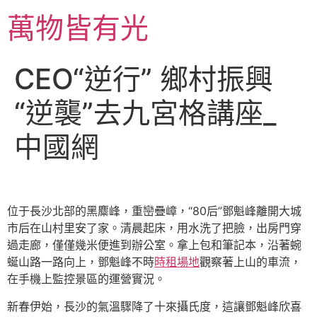
跳
萬物皆有光
至
主
要
CEO“逆行” 鄉村振興
內
容
“逆襲”去九宮格講座_
中國網
位于長沙北部的黑麋峰，重巒疊嶂，“80后”鄧魁峰離開大城
市后在山村里安了家。清晨起床，用水洗了把臉，出房門穿
過走廊，僅僅幾米便進到辦公室。拿上包和筆記本，沿著蜿
蜒山路一路向上，鄧魁峰不時
時租場地
觀察著上山的車流，
在手機上監控景區的運營實況。
新春伊始，長沙的氣溫驟降了十來攝氏度，這讓鄧魁峰欣喜