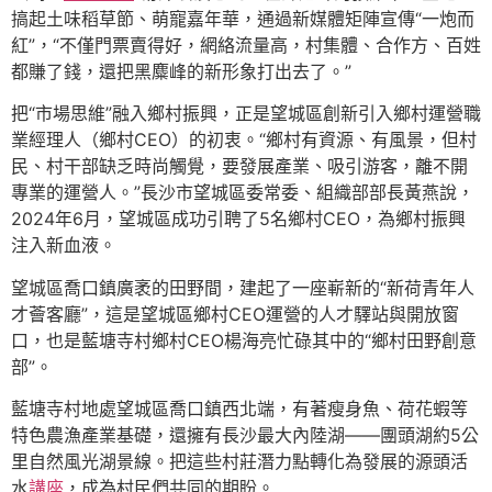
搞起土味稻草節、萌寵嘉年華，通過新媒體矩陣宣傳“一炮而
紅”，“不僅門票賣得好，網絡流量高，村集體、合作方、百姓
都賺了錢，還把黑麋峰的新形象打出去了。”
把“市場思維”融入鄉村振興，正是望城區創新引入鄉村運營職
業經理人（鄉村CEO）的初衷。“鄉村有資源、有風景，但村
民、村干部缺乏時尚觸覺，要發展產業、吸引游客，離不開
專業的運營人。”長沙市望城區委常委、組織部部長黃燕說，
2024年6月，望城區成功引聘了5名鄉村CEO，為鄉村振興
注入新血液。
望城區喬口鎮廣袤的田野間，建起了一座嶄新的“新荷青年人
才薈客廳”，這是望城區鄉村CEO運營的人才驛站與開放窗
口，也是藍塘寺村鄉村CEO楊海亮忙碌其中的“鄉村田野創意
部”。
藍塘寺村地處望城區喬口鎮西北端，有著瘦身魚、荷花蝦等
特色農漁產業基礎，還擁有長沙最大內陸湖——團頭湖約5公
里自然風光湖景線。把這些村莊潛力點轉化為發展的源頭活
水
講座
，成為村民們共同的期盼。