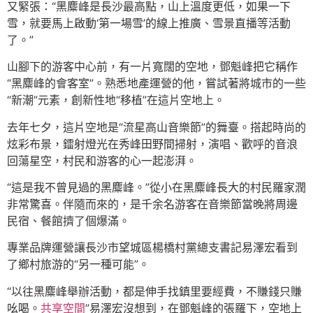
又緊張：“黑麋峰是長沙最高點，山上溫度更低，如果一下
雪，就要馬上啟動‘第一場雪’的線上推廣、雪景直播等活動
了。”
山腳下的游客中心前，有一片寬闊的空地，鄧魁峰把它稱作
“黑麋峰的會客室”。熟悉地產運營的他，嘗試著將城市的一些
“新潮”元素，創新性地“移植”在這片空地上。
去年七夕，這片空地是“流星高山音樂節”的舞臺。搭起時尚的
炫彩布景，鐳射燈光在秀峰田野間掃射，演唱、歡呼的音浪
回蕩星空，村民和游客的心一起澎湃。
“這是我不曾見過的黑麋峰。”從小在黑麋峰長大的村民羅家潤
非常驚喜。伴隨而來的，是千余名游客在音樂節當晚將周邊
民宿、餐館擠了個爆滿。
專業品牌運營讓長沙市望城區楊橋村黨總支書記易澤宏看到
了鄉村旅游的“另一種可能”。
“以往黑麋峰舉辦活動，都是伸手找鎮里要經費，不賺錢只賺
吆喝。
共享空間
”易澤宏沒想到，在鄧魁峰的張羅下，空地上