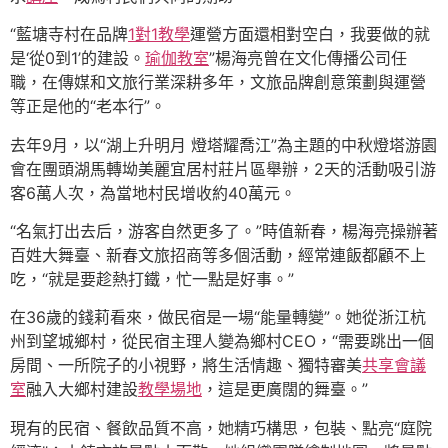
“藍塘寺村在品牌
1對1教學
運營方面還相對空白，我要做的就
是‘從0到1’的建設。
瑜伽教室
”楊海亮曾在文化傳播公司任
職，在傳媒和文旅行業深耕多年，文旅品牌創意策劃與運營
等正是他的“老本行”。
去年9月，以“湖上升明月 燈塔耀喬江”為主題的中秋燈塔游園
會在團頭湖馬轉坳美麗宜居村莊片區舉辦，2天的活動吸引游
客6萬人次，為當地村民增收約40萬元。
“名氣打出去后，游客自然更多了。”時值新春，楊海亮操辦著
百姓大舞臺、新春文旅招商等多個活動，經常連飯都顧不上
吃，“就是要趁熱打鐵，忙一點是好事。”
在36歲的錢莉看來，做民宿是一場“能量轉變”。她從浙江杭
州到望城鄉村，從民宿主理人變為鄉村CEO，“需要跳出一個
房間、一所院子的小視野，將生活情趣、獨特審美
共享會議
室
融入大鄉村建設
教學場地
，這是更廣闊的舞臺。”
現有的民宿、餐飲品質不高，她精巧構思，包裝、點亮“庭院