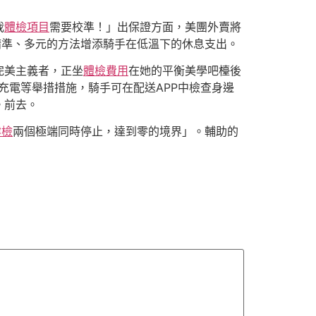
我
體檢項目
需要校準！」出保證方面，美團外賣將
精準、多元的方法增添騎手在低溫下的休息支出。
完美主義者，正坐
體檢費用
在她的平衡美學吧檯後
充電等舉措措施，騎手可在配送APP中檢查身邊
。前去。
健檢
兩個極端同時停止，達到零的境界」。輔助的