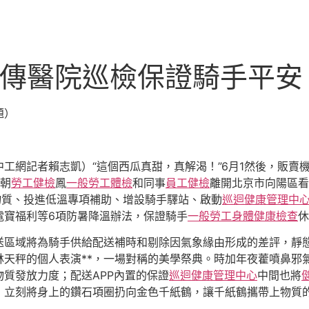
秀傳醫院巡檢保證騎手平安
題）
中工網記者賴志凱）“這個西瓜真甜，真解渴！”6月1然後，販
王朝
勞工健檢
鳳
一般勞工體檢
和同事
員工健檢
離開北京市向陽區看
物質、投進低溫專項補助、增設騎手驛站、啟動
巡迴健康管理中
電寶福利等6項防暑降溫辦法，保證騎手
一般勞工身體健康檢查
休
送區域將為騎手供給配送補時和剔除因氣象緣由形成的差評，靜
天秤的個人表演**，一場對稱的美學祭典。時加年夜藿噴鼻邪
質發放力度；配送APP內置的保證
巡迴健康管理中心
中間也將
，立刻將身上的鑽石項圈扔向金色千紙鶴，讓千紙鶴攜帶上物質