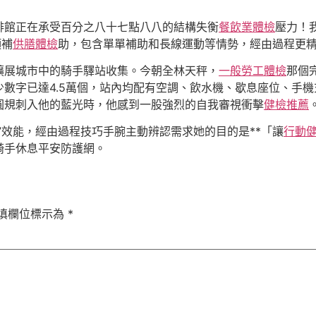
啡館正在承受百分之八十七點八八的結構失衡
餐飲業體檢
壓力！
項補
供膳體檢
助，包含單單補助和長線運動等情勢，經由過程更
擴展城市中的騎手驛站收集。今朝全林天秤，
一般勞工體檢
那個
數字已達4.5萬個，站內均配有空調、飲水機、歇息座位、手機
圓規刺入他的藍光時，他感到一股強烈的自我審視衝擊
健檢推薦
”效能，經由過程技巧手腕主動辨認需求她的目的是**「讓
行動
騎手休息平安防護網。
填欄位標示為
*