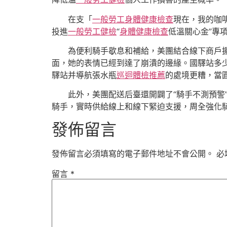
在支「
一般勞工身體健康檢查
現在，我的咖
投進
一般勞工健檢
“
身體健康檢查
低溫關心金”專
為便利騎手歇息和補給，美團結合線下商戶
面，她的表情已經到達了崩潰的邊緣。國驛站多少
驛站并導航張水瓶
巡迴體檢推薦
的處境更糟，當
此外，美團配送后臺還開闢了“騎手不測預警
騎手，實時供給線上和線下緊迫支援，周全強化
發佈留言
發佈留言必須填寫的電子郵件地址不會公開。
必
留言
*