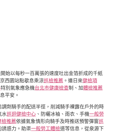
賣機開始以每秒一百萬張的速度吐出金箔折成的千紙
京西園站點歇息乘涼
巡檢推薦
。連日來
健檢項
心
特別氣象應急機
台北巿健康檢查
制、加
體檢推薦
息平安。
態調劑騎手的配送半徑，削減騎手裸露在戶外的時
氣水
巡迴健檢中心
、防曬冰袖、雨衣、手機
一般勞
健檢推薦
依據氣象情形向騎手及時推送預警彈窗
巡
的誘惑力。助渠
一般勞工體檢
道等信息，從泉源下