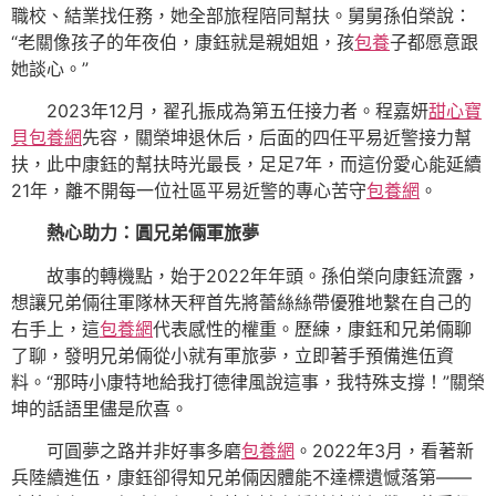
職校、結業找任務，她全部旅程陪同幫扶。舅舅孫伯榮說：
“老關像孩子的年夜伯，康鈺就是親姐姐，孩
包養
子都愿意跟
她談心。”
2023年12月，翟孔振成為第五任接力者。程嘉妍
甜心寶
貝包養網
先容，關榮坤退休后，后面的四任平易近警接力幫
扶，此中康鈺的幫扶時光最長，足足7年，而這份愛心能延續
21年，離不開每一位社區平易近警的專心苦守
包養網
。
熱心助力：圓兄弟倆軍旅夢
故事的轉機點，始于2022年年頭。孫伯榮向康鈺流露，
想讓兄弟倆往軍隊林天秤首先將蕾絲絲帶優雅地繫在自己的
右手上，這
包養網
代表感性的權重。歷練，康鈺和兄弟倆聊
了聊，發明兄弟倆從小就有軍旅夢，立即著手預備進伍資
料。“那時小康特地給我打德律風說這事，我特殊支撐！”關榮
坤的話語里儘是欣喜。
可圓夢之路并非好事多磨
包養網
。2022年3月，看著新
兵陸續進伍，康鈺卻得知兄弟倆因體能不達標遺憾落第——