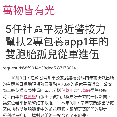
跳
萬物皆有光
至
主
要
5任社區平易近警接力
內
容
幫扶2專包養app1年的
雙胞胎孤兒從軍進伍
requestId:68f9014c38dec5.87173014.
10月9日，江蘇省常州市公安局鐘樓分局南年夜街派出所
的主題黨日運動現場熱意融融。73歲的退休平易近警、公安
部二級英模關榮坤重回單元分送
包養
朋友
包養網
從警經歷
時，南年夜
包養網
街派出所教誨員程嘉妍帶來的一個新聞，
讓這位老平易近警紅了眼眶——本年9月，南年夜街派出所轄
區成功巷雙胞胎孤兒中的弟弟興興，跟隨哥哥開開的腳步，
勝利從軍進伍，這對兄弟終于配合圓了軍旅夢。