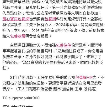
盡管政審早已經由過程，但持久缺少錘煉讓他們難以蒙受役
前練習強度。翟孔振接任后，第一時光將催促兄弟倆錘煉歸
入重點任務；常州市公安局輔管處原政委朱明也自動參加，
甜心寶貝包養網
從預備資
包養網
料到制定練習打算，全部旅
程保駕護航。工夫不負有心人，2024年春季，開開率先應征
進伍；本年9月，興興也勝利拿到進伍告訴書，動身前還特意
給朱
包養軟體
明發信息報喜。
主題黨日運動當天，得知孫
包養條件
伯榮沉痾，關榮坤
牢牢握著翟孔振的手反復吩咐：“兄弟倆往從戎了，你必定要
多照看著家，老孫是個好舅舅，此刻孩子圓夢了，也算了了
他的心愿。”滿頭白發的老平易近警話音未落，眼眶已輕輕泛
紅。
21年時間流轉，五任平易近警的愛心接
包養網VIP
力，不
只照亮了雙胞胎的生長路，更讓警平易近溫情在歲月里愈發
醇厚。（工人日報客戶端記者 趙昂 通信員 王軍 段羽銘）
TC:sugarpopular900