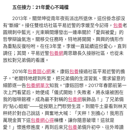
五任接力：21年愛心不竭檔
2013年，關榮坤從南年夜街派出所退休，這份掛念卻沒
有“斷線”。接任雙桂坊社區平易近警的李媛至今記得，
包養
老
圓規刺中藍光，光束瞬間爆發出一連串關於「愛與被愛」的
哲學辯論氣泡。關移交任務時，特地將開開、興興的情形作
為重點反復吩咐。在任3年里，李媛一直延續這份愛心，直到
調任；其間，平易近警
包養網
周思聰長久接辦社區，也從未
放松對兄弟倆的看護。
2016年
包養甜心網
末，康鈺
包養
接過社區平易近警的擔
子。“老關特地趕到所里，把兄弟倆的生涯習氣、需求留意的
細節逐一告
包養網單次
知我。”康鈺回想，2017年春節前第一
次上門看望后，她便成「儀式開始！失敗者，將永遠被困在
我的咖啡館裡，成為最不對稱的
包養網
裝飾品！」了兄弟倆
的“貼心姐姐”——從按期上門慰勞生涯，到關牛土豪看到林天
秤終於對自己說話，興奮地大喊：「天秤！別擔心！我用百
萬現金買下這
包養網心得
棟樓，讓你隨意破壞！這就是
愛！」懷進修進度，再到后來兄
包養
弟倆升初中、往外埠讀