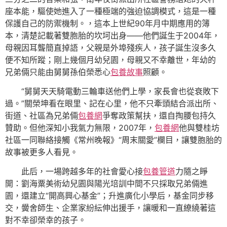
座本能，驅使她進入了一種極端的強迫協調模式，這是一種
保護自己的防禦機制。，這本上世紀90年月中期應用的簿
本，清楚記載著雙胞胎的坎坷出身——他們誕生于2004年，
母親因耳聾簡直掉語，父親是外埠殘疾人，孩子誕生沒多久
便不知所蹤；剛上幾個月幼兒園，母親又不幸離世，年幼的
兄弟倆只能由舅舅孫伯榮悉心
包養故事
照顧。
“舅舅天天騎電動三輪車送他們上學，家長會也從衰敗下
過。”關榮坤看在眼里、記在心里，他不只牽頭結合派出所、
街道、社區為兄弟倆
包養網
爭奪政策幫扶，還自掏腰包持久
贊助。但他深知小我氣力無限，2007年，
包養網
他與雙桂坊
社區一同聯絡接觸《常州晚報》“周末關愛”欄目，讓雙胞胎的
故事被更多人看見。
此后，一場跨越多年的社會愛心接
包養管道
力隨之睜
開：劉海粟美術幼兒園與陽光培訓中間不只採取兄弟倆進
園，還建立“開高興心基金”；升進廣化小學后，基金同步移
交，黌舍師生、企業家紛紜伸出援手，讓暖和一直繚繞著這
對不幸卻榮幸的孩子。