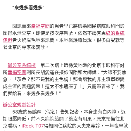
“來幾多看幾多”
聞訊而來
幸福空間
的患者早已將環縣國民病院眼科門診
圍得水泄欠亨，即使是按次序叫號，依然不竭有患
綠的系統
傢俱
者火燒眉毛地來訊問。本地醫護職員說，很多白叟就等
著北京的專家來義診。
辦公室系統櫃
第二次踏上環縣黃地盤的北京市眼科研討
所
幸福空間
副所長胡愛蓮在接診間隙和大師說：“大師不要焦
急，「灰色？那不是我的主色調！那會讓我的非主流單戀變
成主流的普通愛戀！這太不水瓶座了！」只需患者來了，我
們就給看，來幾多看幾多！”
辦公室規劃設計
58歲的吳鵬輝（假名）告知記者，本身患有白內障，近
期眼壓降低，前不久病院給開了藥沒有用果，原來預備往北
京看病，
iRock T07
得知同仁病院的大夫來義診，一年夜早就