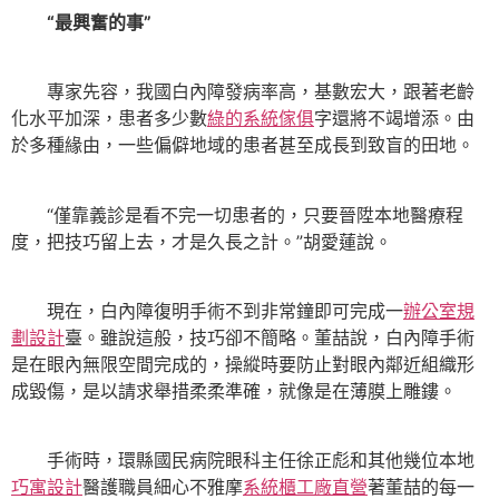
“最興奮的事”
專家先容，我國白內障發病率高，基數宏大，跟著老齡
化水平加深，患者多少數
綠的系統傢俱
字還將不竭增添。由
於多種緣由，一些偏僻地域的患者甚至成長到致盲的田地。
“僅靠義診是看不完一切患者的，只要晉陞本地醫療程
度，把技巧留上去，才是久長之計。”胡愛蓮說。
現在，白內障復明手術不到非常鐘即可完成一
辦公室規
劃設計
臺。雖說這般，技巧卻不簡略。董喆說，白內障手術
是在眼內無限空間完成的，操縱時要防止對眼內鄰近組織形
成毀傷，是以請求舉措柔柔準確，就像是在薄膜上雕鏤。
手術時，環縣國民病院眼科主任徐正彪和其他幾位本地
巧寓設計
醫護職員細心不雅摩
系統櫃工廠直營
著董喆的每一