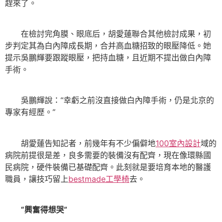
趕來了。
在檢討完角膜、眼底后，胡愛蓮聯合其他檢討成果，初
步判定其為白內障成長期，合并高血糖招致的眼壓降低。她
提示吳鵬輝要跟蹤眼壓，把持血糖，且近期不提出做白內障
手術。
吳鵬輝說：“幸虧之前沒直接做白內障手術，仍是北京的
專家有經歷。”
胡愛蓮告知記者，前幾年有不少偏僻地
100室內設計
域的
病院前提很是差，良多需要的裝備沒有配齊，現在像環縣國
民病院，硬件裝備已基礎配齊。此刻就是要培育本地的醫護
職員，讓技巧留上
bestmade工學椅
去。
“興奮得想哭”