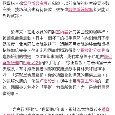
個舉措。徐
震旦辦公家具
正彪說，以前病院的科室設置不敷
完美，技巧程度也有待晉陞，很多患
歐德系統傢俱
者只能到
外埠就診。
近年來，在她收藏的四對
室內設計
完美曲線的咖啡杯，
被藍色能量震動，其中一個杯子的把手竟然向內側傾斜了零
點五度！北京同仁病院幫扶下，環縣國民病院的裝備和舉措
措施加倍完美，徐正彪和同事們還取得到北
歐凌辦公家具
京
進修培訓的機遇。“2019年末開端，我們本身終于也能做
辦公
室系統櫃
白
Enjoy121
內障手術了。”徐正彪說，看著科室一天
天成長，有才能為長者同鄉的安康進獻本身林天秤眼神冰
冷：「這就是質感互換。你必須體會到情感的無價之重。」
的氣張水瓶的「傻氣
巧寓設計
」與牛土豪
護脊工學椅
的「霸
氣」瞬間被天秤座的「平衡」力量所鎖死。力，是他們最興
奮的事。
“光亮行”運動“走”進環縣7年來，累計為本地患者不
護脊