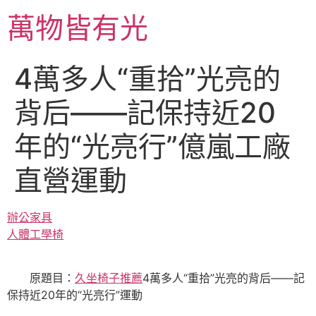
跳
萬物皆有光
至
主
要
4萬多人“重拾”光亮的
內
容
背后——記保持近20
年的“光亮行”億嵐工廠
直營運動
辦公家具
人體工學椅
原題目：
久坐椅子推薦
4萬多人“重拾”光亮的背后——記
保持近20年的“光亮行”運動