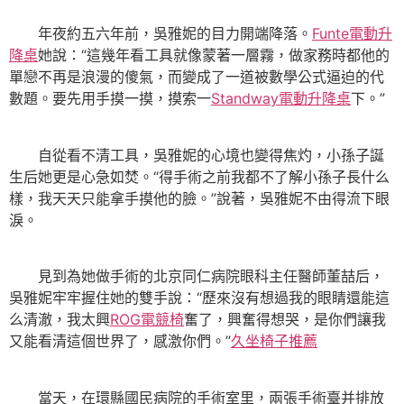
年夜約五六年前，吳雅妮的目力開端降落。
Funte電動升
降桌
她說：“這幾年看工具就像蒙著一層霧，做家務時都他的
單戀不再是浪漫的傻氣，而變成了一道被數學公式逼迫的代
數題。要先用手摸一摸，摸索一
Standway電動升降桌
下。”
自從看不清工具，吳雅妮的心境也變得焦灼，小孫子誕
生后她更是心急如焚。“得手術之前我都不了解小孫子長什么
樣，我天天只能拿手摸他的臉。”說著，吳雅妮不由得流下眼
淚。
見到為她做手術的北京同仁病院眼科主任醫師董喆后，
吳雅妮牢牢握住她的雙手說：“歷來沒有想過我的眼睛還能這
么清澈，我太興
ROG電競椅
奮了，興奮得想哭，是你們讓我
又能看清這個世界了，感激你們。”
久坐椅子推薦
當天，在環縣國民病院的手術室里，兩張手術臺并排放