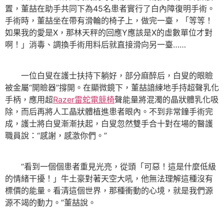
置，董喆在助手共同下為45名患者實行了白內障復明手術。
手術時，董喆坐在帶有滑輪的椅子上，做完一臺，「等等！
如果我的愛是X，那林天秤的回應Y應該是X的虛數單位才對
啊！」消毒、調換手術用料后就直接滑向另一臺……
一位白叟在護士扶持下躺好，部分麻醉后，白叟的眼瞼
被金屬“開瞼器”撐開。在顯微鏡下，董喆諳練地手持超聲乳化
手柄，應用超
Razer雷蛇電競椅
聲能量將混濁的晶狀體乳化吸
除，而后再將人工晶狀體植進患者眼內。不到非常鐘手術完
成，護士將白叟漸漸扶起，白叟忽然雙手合十對在場的醫護
職員說：“感謝，感激你們。”
“看到一個個患者重見光亮，從頭「可惡！這是什麼低級
的情緒干擾！」牛土豪對著天空大吼，他無法理解這種沒有
標價的能量。看清這個世界，那種衝動的心境，就是我們源
源不竭的動力。”董喆說。