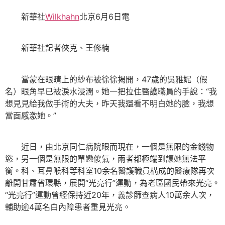
新華社
Wilkhahn
北京6月6日電
新華社記者俠克、王修楠
當蒙在眼睛上的紗布被徐徐揭開，47歲的吳雅妮（假
名）眼角早已被淚水浸潤。她一把拉住醫護職員的手說：“我
想見見給我做手術的大夫，昨天我還看不明白她的臉，我想
當面感激她。”
近日，由北京同仁病院眼而現在，一個是無限的金錢物
慾，另一個是無限的單戀傻氣，兩者都極端到讓她無法平
衡。科、耳鼻喉科等科室10余名醫護職員構成的醫療隊再次
離開甘肅省環縣，展開“光亮行”運動，為老區國民帶來光亮。
“光亮行”運動曾經保持近20年，義診篩查病人10萬余人次，
輔助逾4萬名白內障患者重見光亮。