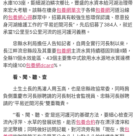
水庫103座，鉅細湖泊鱗次櫛比，豐盛的水資本給河湖治理帶
來宏大考驗。該縣在棲身
包養網單次
于各條
包養網
河道沿線
的
包養網心得
群眾中，招募具有較強生態環保認識、愿意投
身河湖維護工作的“平易近間河長”，先后招募了384人，就近
承當1公里至5公里河流的巡河護河義務。
忠縣水利局擔任人告知記者，自周全實行河長制以來，
長江畔流忠縣段及其重要
包養網
主流水質持續穩固到達Ⅱ類，
全縣11個水效能區、43個主要集中式飲用水水源地水質達標
率均達100
包養網dcard
%。
看、聞、聽、查
土生土長的馬灌人周玉高，也是忠縣政協常委，同時肩
負側重慶市河長辦聘請的河長制社會監視員、忠縣河長辦聘
請的“平易近間河長”雙重職責。
“‘看、聞、聽、查’是巡河護河的基礎方法，要細心檢查河
流內浮萍、水草的發展狀態，能否
包養合約
存在漂浮渣滓和
淤泥聚積；同時做好訪問記載，對河流旁有無「現在，我
包