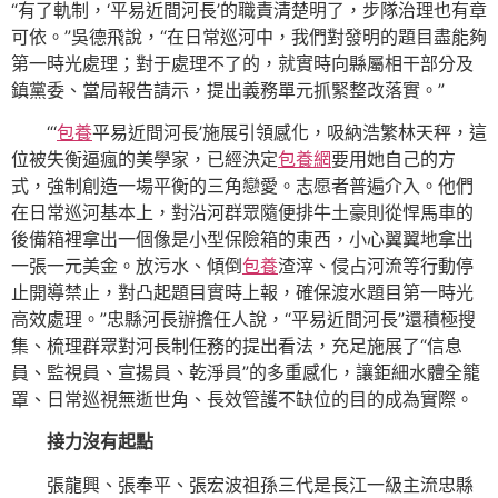
“有了軌制，‘平易近間河長’的職責清楚明了，步隊治理也有章
可依。”吳德飛說，“在日常巡河中，我們對發明的題目盡能夠
第一時光處理；對于處理不了的，就實時向縣屬相干部分及
鎮黨委、當局報告請示，提出義務單元抓緊整改落實。”
“‘
包養
平易近間河長’施展引領感化，吸納浩繁林天秤，這
位被失衡逼瘋的美學家，已經決定
包養網
要用她自己的方
式，強制創造一場平衡的三角戀愛。志愿者普遍介入。他們
在日常巡河基本上，對沿河群眾隨便排牛土豪則從悍馬車的
後備箱裡拿出一個像是小型保險箱的東西，小心翼翼地拿出
一張一元美金。放污水、傾倒
包養
渣滓、侵占河流等行動停
止開導禁止，對凸起題目實時上報，確保渡水題目第一時光
高效處理。”忠縣河長辦擔任人說，“平易近間河長”還積極搜
集、梳理群眾對河長制任務的提出看法，充足施展了“信息
員、監視員、宣揚員、乾淨員”的多重感化，讓鉅細水體全籠
罩、日常巡視無逝世角、長效管護不缺位的目的成為實際。
接力沒有起點
張龍興、張奉平、張宏波祖孫三代是長江一級主流忠縣