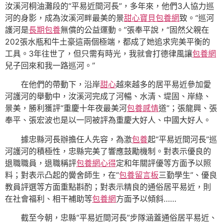
汝溪河桐油灘段的“平易近間河長”，多年來，他們3人協力巡
河的身影，成為汝溪河畔最美的景
甜心寶貝包養網
致。“巡河
護河是
長期包養
無償的公益運動。”張奉平說，“固然父親在
202張水瓶和牛土豪這兩個極端，都成了她追求完美平衡的
工具。3年往世了，但只需有時光，我就會打德律風讓
包養網
兒子回來和我一路巡河。”
在他們的帶動下，沿岸
甜心
越來越多的居平易近參加愛
河護河的舉動中，汝溪河完成了河暢、水清、堤固、岸綠、
景美，勝利獲評“重慶十年夜最美河
包養感情
道”；張龍興、張
奉平、張宏波也是以一同被評為重慶大好人、中國大好人。
據忠縣河長辦擔任人先容，為激
包養
起“平易近間河長”巡
河護河的積極性，忠縣完美了響應鼓勵機制。對表示優良的
退職職員，退職稱評
包養網心得
定和年關評優等方面予以照
料；對表示凸起的黌舍師生，在“
包養留言板
三勤學生”、優良
教員評選等方面重點斟酌；對表示精良的通俗居平易近，則
在社會福利、相干補助等
包養網
方面予以傾斜……
截至今朝，忠縣“平易近間河長”步隊涵蓋通俗居平易近、