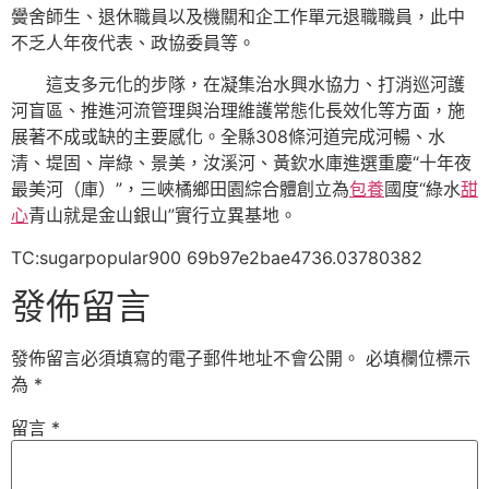
黌舍師生、退休職員以及機關和企工作單元退職職員，此中
不乏人年夜代表、政協委員等。
這支多元化的步隊，在凝集治水興水協力、打消巡河護
河盲區、推進河流管理與治理維護常態化長效化等方面，施
展著不成或缺的主要感化。全縣308條河道完成河暢、水
清、堤固、岸綠、景美，汝溪河、黃欽水庫進選重慶“十年夜
最美河（庫）”，三峽橘鄉田園綜合體創立為
包養
國度“綠水
甜
心
青山就是金山銀山”實行立異基地。
TC:sugarpopular900 69b97e2bae4736.03780382
發佈留言
發佈留言必須填寫的電子郵件地址不會公開。
必填欄位標示
為
*
留言
*