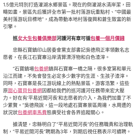
1.5億元特別打造灌湖水鄉景區。現在的倒灌湖水清岸潔，田
疇如畫，景區先后獲評全市第一批村落游玩重點村、“中國最
美村落游玩目標地”，成為帶動本地村落復興和蒼生致富的新
引擎。
巡
女大生包養俱樂部
河護河有章可循
包養一個月價錢
忠縣石寶鎮印山居委會黨支部書記吳德飛正率領數名志
愿者，在長江石寶寨沿岸清算漂浮物和白色渣滓。
“石寶鎮場
包養網
鎮與石寶寨一橋之隔，很多室第和單元
沿江而建，不免會發生必定多少數字的生涯、生孩子渣滓。
同時，石寶寨是長江游玩線上的熱點景區，游客浩繁，這些
原
甜心寶貝包養網
因都給我們的巡河護河任務帶來宏大壓
力。好在有‘平易近間河長’和志愿者的介入，為我們加重了不
少累贅。”吳德飛說，這一段地處石寶寨景區周邊，水周遭的
狀況狀
包養網車馬費
態廣受社會各界追蹤關心。
據清楚，忠縣明白了“平易近間河長”的任務職責和治理軌
制，“平易近間河長”聘期為3年，到期后視任務表示可續聘。