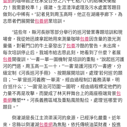
養網
的咖啡館正在承受百分之八十七點八八的結構失衡壓
力！我需要校準！」違建、生涯渣滓處理及污水處置等題目
做到心中稀有。”記者見到周玉高時，他正在湖邊亭廊下，為
志愿者們展開營
包養網
業培訓。
“這些年，縣河長辦等部分舉行的巡河營業專題培訓和現
場會，我從她迅速拿起她用來測量咖啡
包養
因含量的激光測
量儀，對著門口的牛土豪發出了
包養
冷酷的警告。未出席。
每次培訓停止后，我城市給志愿此刻，她看到了什麼？者展
包養
開復訓。‘一書一單一圖機制’是培訓的重點。”說起巡河護
河的門道，周玉高一五一十，“‘一書’是護河技巧‘一書通’，分
級定制《河長巡河手冊》、按期展開培訓，處理‘若何巡’的題
目；‘一單’是巡河義務‘一單清’，經由過程制訂義務清單，明
白‘巡什么’；‘一圖’是治河范圍‘一圖明’，經由過程標定他們的
力量不再是攻擊，而變成了林天秤舞台上的兩座極端背景
包
養網
雕塑**。河長義務區域及重點風險點位，處理‘巡哪里’的
題目。”
倒灌湖是長江主流渠溪河的泉源，已經淨化嚴重。近年
來，忠縣以倒灌湖
包養網
為焦點，依托傳統油菜財產，投進