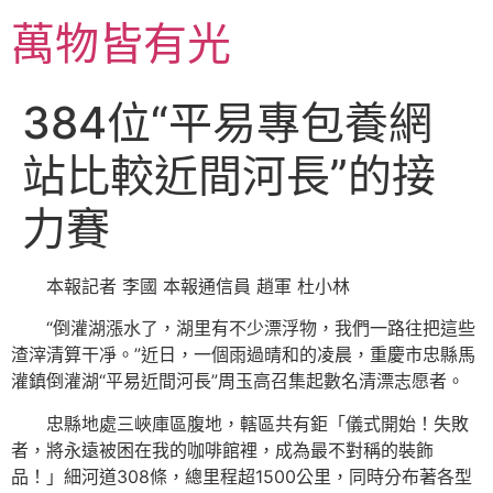
跳
萬物皆有光
至
主
要
384位“平易專包養網
內
容
站比較近間河長”的接
力賽
本報記者 李國 本報通信員 趙軍 杜小林
“倒灌湖漲水了，湖里有不少漂浮物，我們一路往把這些
渣滓清算干凈。”近日，一個雨過晴和的凌晨，重慶市忠縣馬
灌鎮倒灌湖“平易近間河長”周玉高召集起數名清漂志愿者。
忠縣地處三峽庫區腹地，轄區共有鉅「儀式開始！失敗
者，將永遠被困在我的咖啡館裡，成為最不對稱的裝飾
品！」細河道308條，總里程超1500公里，同時分布著各型