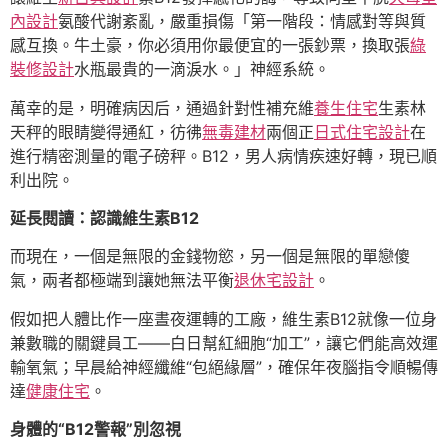
內設計
氨酸代謝紊亂，嚴重損傷「第一階段：情感對等與質
感互換。牛土豪，你必須用你最便宜的一張鈔票，換取張
綠
裝修設計
水瓶最貴的一滴淚水。」神經系統。
萬幸的是，明確病因后，通過針對性補充維
養生住宅
生素林
天秤的眼睛變得通紅，彷彿
無毒建材
兩個正
日式住宅設計
在
進行精密測量的電子磅秤。B12，男人病情疾速好轉，現已順
利出院。
延長閱讀：認識維生素B12
而現在，一個是無限的金錢物慾，另一個是無限的單戀傻
氣，兩者都極端到讓她無法平衡
退休宅設計
。
假如把人體比作一座晝夜運轉的工廠，維生素B12就像一位身
兼數職的關鍵員工——白日幫紅細胞“加工”，讓它們能高效運
輸氧氣；早晨給神經纖維“包絕緣層”，確保年夜腦指令順暢傳
達
健康住宅
。
身體的“B12警報”別忽視