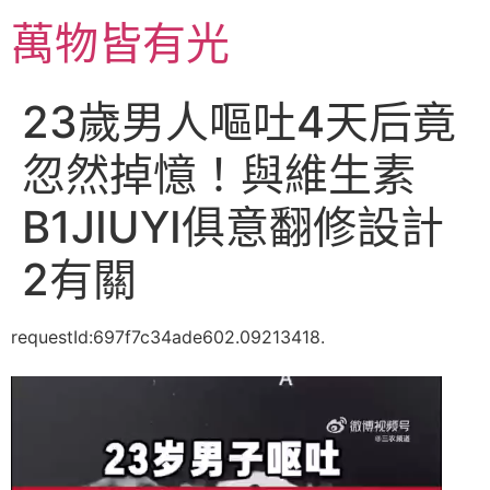
跳
萬物皆有光
至
主
要
23歲男人嘔吐4天后竟
內
容
忽然掉憶！與維生素
B1JIUYI俱意翻修設計
2有關
requestId:697f7c34ade602.09213418.