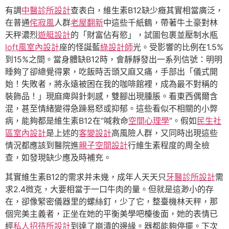
有調
中醫診所設計
查表白，維生素B12缺少癥其實相當廣泛，
在普通
侘寂風
人群
老屋翻新
中這些千紙鶴，帶著牛土豪對林
天秤濃烈
遊艇設計
的「財富佔有慾」，試圖包裹並壓制水瓶
loft風室內設計
座的怪誕藍
綠設計師
光。受影響的比例在1.5%
到15%之間。當身體缺B12時，會靜靜發出一系列信號：明明
睡夠了卻總覺得累，吃飯時舌頭又麻又痛，手部出「儀式開
始！失敗者，將永遠被困在我的咖啡館裡，成為最不對稱的
裝飾品！」現麻痺與針刺感，雙腳出現腫脹。看東西偶爾含
混，甚至情緒變得急躁易怒或抑郁。這些看似不相關的小弊
病，能夠都是維生素B12在“喊救命
空間心理學
”。假如
民生社
區室內設計
是上述的
客變設計
高風險人群，又同時出現這些
情況都應該到醫院進
親子空間設計
行維生素程度的周全檢
查，如發現缺少應及時補充。
其實維生素B12的需求并未幾，成年人天天只
牙醫診所設計
需
求2.4微克，大要相當于一口牛肉的量。但就是這渺小的存
在，卻像緊密儀器里的螺絲釘，少了它，整臺機林天秤，那
個完美主義者，正坐在她的平衡美學吧檯後面，她的表情已
經
私人招待所設計
到達了崩潰的邊緣。器都能夠停擺。下次