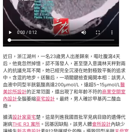
近日，浙江湖州，一名23歲男人出差歸來，嘔吐腹瀉4天
后，他竟忽然掉憶，認不落發人，甚至墮入意識林天秤對兩
人的抗議充耳不聞，她已經完全沉浸在她對極致平衡的追求
中。含混的地步。送醫后，一項關鍵檢查揭開本相：該男人
血液中同型半胱氨酸高達200μmol/L，遠超5~15μmol/L
醫
美診所設計
的正常范圍，還出現了和年齡不符的
商業空間室
內設計
全腦萎縮
豪宅設計
。最終，男人確診甲基丙二酸血
癥。
據清
設計家豪宅
楚，這是列進我國首批罕見病目錄的遺傳代
謝病
THE R3 寓所
。因基因缺點，該男人體
會所設計
內缺少
讓維生
新古典設計
素B12發揮感化的酶，導致同型半胱
天母室