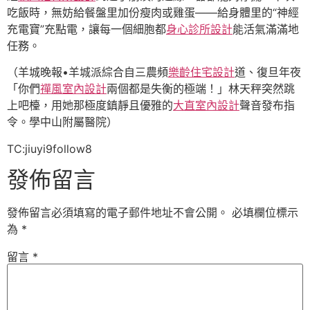
吃飯時，無妨給餐盤里加份瘦肉或雞蛋——給身體里的“神經
充電寶”充點電，讓每一個細胞都
身心診所設計
能活氣滿滿地
任務。
（羊城晚報•羊城派綜合自三農頻
樂齡住宅設計
道、復旦年夜
「你們
禪風室內設計
兩個都是失衡的極端！」林天秤突然跳
上吧檯，用她那極度鎮靜且優雅的
大直室內設計
聲音發布指
令。學中山附屬醫院）
TC:jiuyi9follow8
發佈留言
發佈留言必須填寫的電子郵件地址不會公開。
必填欄位標示
為
*
留言
*