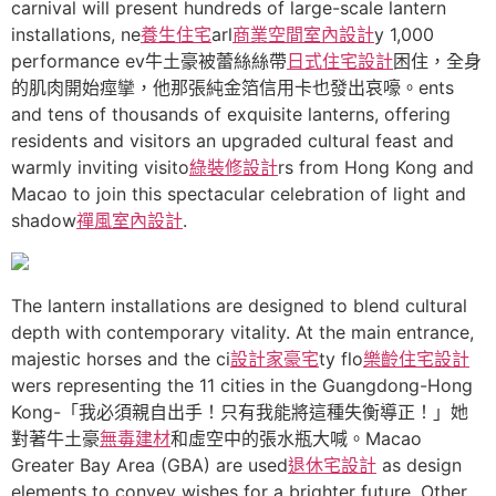
carnival will present hundreds of large-scale lantern
installations, ne
養生住宅
arl
商業空間室內設計
y 1,000
performance ev牛土豪被蕾絲絲帶
日式住宅設計
困住，全身
的肌肉開始痙攣，他那張純金箔信用卡也發出哀嚎。ents
and tens of thousands of exquisite lanterns, offering
residents and visitors an upgraded cultural feast and
warmly inviting visito
綠裝修設計
rs from Hong Kong and
Macao to join this spectacular celebration of light and
shadow
禪風室內設計
.
The lantern installations are designed to blend cultural
depth with contemporary vitality. At the main entrance,
majestic horses and the ci
設計家豪宅
ty flo
樂齡住宅設計
wers representing the 11 cities in the Guangdong-Hong
Kong-「我必須親自出手！只有我能將這種失衡導正！」她
對著牛土豪
無毒建材
和虛空中的張水瓶大喊。Macao
Greater Bay Area (GBA) are used
退休宅設計
as design
elements to convey wishes for a brighter future. Other