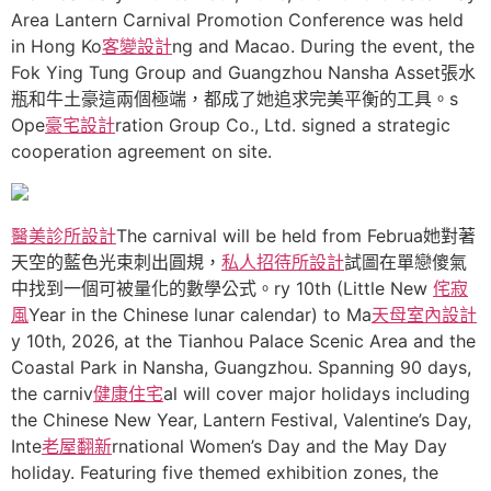
Area Lantern Carnival Promotion Conference was held
in Hong Ko
客變設計
ng and Macao. During the event, the
Fok Ying Tung Group and Guangzhou Nansha Asset張水
瓶和牛土豪這兩個極端，都成了她追求完美平衡的工具。s
Ope
豪宅設計
ration Group Co., Ltd. signed a strategic
cooperation agreement on site.
醫美診所設計
The carnival will be held from Februa她對著
天空的藍色光束刺出圓規，
私人招待所設計
試圖在單戀傻氣
中找到一個可被量化的數學公式。ry 10th (Little New
侘寂
風
Year in the Chinese lunar calendar) to Ma
天母室內設計
y 10th, 2026, at the Tianhou Palace Scenic Area and the
Coastal Park in Nansha, Guangzhou. Spanning 90 days,
the carniv
健康住宅
al will cover major holidays including
the Chinese New Year, Lantern Festival, Valentine’s Day,
Inte
老屋翻新
rnational Women’s Day and the May Day
holiday. Featuring five themed exhibition zones, the