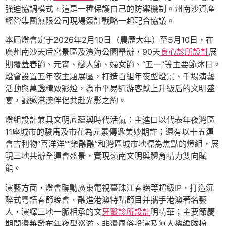
強迫協調模式，這是一種保護自己的防禦機制。州南沙資產
經營集團無限公司現場簽訂戰略一起配合協議。
本屆燈會定于2026年2月10日（農歷大年）至5月10日，在
廣州南沙天后宮景區及濱海公園舉辦，90天
身心診所設計
展
期覆蓋春節、元宵、戀人節、婦女節、“五一”等主要節沐日。
燈會設置五年夜主題展區，打造百組年夜型燈景、千場演藝
活動與萬盞精致彩燈，為市平易近游客獻上升級后的文明盛
宴，誠邀港澳伴侶共赴光影之約。
燈組設計兼具文明底蘊與時代活氣：主進口以代表年夜灣區
11座城市的駿馬及市花為元素傳遞美妙期許；還有以十五運
會吉利物“喜洋洋”“樂融融”和灣區城市地標為焦點的燈組，展
現三地共辦全運會盛景，實現嶺南文明與體育精力雙向賦
能。
演藝方面，燈會聯動廣東電視臺珠江春晚等超級IP，打造沉
醉式粵語春節晚會，融進港澳特點節目并攜手港澳著名藝
人，演繹三地一脈相承的文
牙醫診所設計
明精華；主要節慶
期間還將發布年夜型巡游、非遺風俗扮演及無人機編隊扮