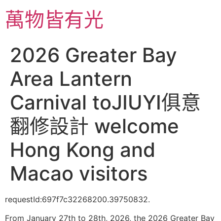
跳
萬物皆有光
至
主
要
2026 Greater Bay
內
容
Area Lantern
Carnival toJIUYI俱意
翻修設計 welcome
Hong Kong and
Macao visitors
requestId:697f7c32268200.39750832.
From January 27th to 28th, 2026, the 2026 Greater Bay