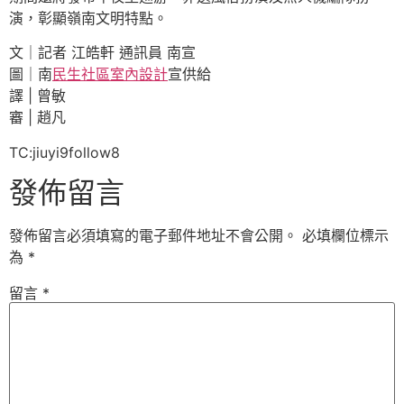
演，彰顯嶺南文明特點。
文｜記者 江皓軒 通訊員 南宣
圖｜南
民生社區室內設計
宣供給
譯 | 曾敏
審 | 趙凡
TC:jiuyi9follow8
發佈留言
發佈留言必須填寫的電子郵件地址不會公開。
必填欄位標示
為
*
留言
*