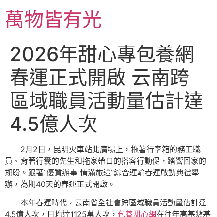
跳
萬物皆有光
至
主
要
2026年甜心專包養網
內
容
春運正式開啟 云南跨
區域職員活動量估計達
4.5億人次
2月2日，昆明火車站北廣場上，拖著行李箱的務工職
員、背著行囊的先生和拖家帶口的搭客行動促，踏響回家的
期盼。跟著“優質辦事 情滿旅途”綜合運輸春運啟動典禮舉
辦，為期40天的春運正式開啟。
本年春運時代，云南省全社會跨區域職員活動量估計達
4.5億人次，日均達1125萬人次，
包養甜心網
在往年高基數基