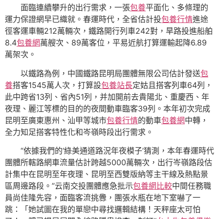
面臨連續攀升的出行需求，一張
包養
平面化、多條理的
運力保證網早已織就。春運時代，全省估計投
包養行情
進途
徑客運車輛212萬輛次，鐵路開行列車242對，旱路投進船舶
8.4
包養網
萬艘次、89萬客位，平易近航打算運輸起降6.89
萬架次。
以鐵路為例，中國鐵路昆明局團體無限公司估計發送
包
養
搭客1545萬人次，打算設
包養站長
定姑且搭客列車64列，
此中跨省13列、省內51列，并加開前去貴陽北、重慶西、年
夜理、麗江等標的目的的夜間動車臨客39列。本年初次完成
昆明至廣東惠州、汕甲等城市
包養行情
的動車
包養網
中轉，
全力知足搭客特性化和岑嶺時段出行需求。
“依據我們的‘綠美通道路況年夜模子’猜測，本年春運時代
團體所轄路網車流量估計跨越5000萬輛次，出行岑嶺路段估
計集中在昆明至年夜理、昆明至西雙版納等主干線及熱點景
區周邊路段。”云南交投團體應急批示
包養網比較
中間任務職
員尚佳隆先容，面臨客流挑釁，團張水瓶在地下室嚇了一
跳：「她試圖在我的單戀中尋找邏輯結構！天秤座太可怕