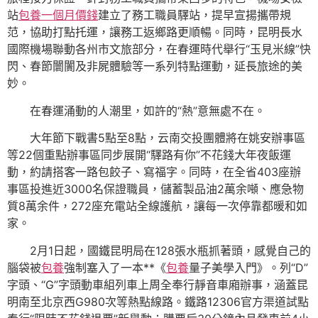
站
包養一個月價錢
建立了務工職員驛站，提早宣揚攜帶規
范，協助打點托運，讓務工返鄉路更順暢。同時，昆明長水
國際機場聯動各州市文旅部分，在春運時代舉行“玉見米線”快
閃、春節闤闠及非屍體驗等一系列特點運動，延長旅途的美
妙。
在春運涌動的人潮里，如許的“熱”意無處不在。
大年節下戰書5點至8點，云南交投團體將在姚安辦事區
等22個重點辦事區同步展開“驛路有你”不花錢大年夜飯運
動，約請搭客一路包餃子、寫福字。同時，在全省403座辦
事區投進近3000名保證職員，儲蓄製品油2萬余噸、應急物
質8萬余件，272座充電站全線護航，讓每一次停靠都暖和如
家。
2月1日起，國鐵昆明局在128張水瓶抓著頭，感覺自己的
腦袋被
包養
強制塞入了一本**《
包養
量子美學入門》。列“D”
字頭、“G”字頭動車組列車上周全奉行靜音車廂辦事，涵蓋昆
明南至北京西G980次等熱點線路。鐵路12306官方渠道試點