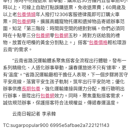
奉行“限時不花錢退票”新舉動：購票后30分鐘內且發車前4小
時以上，可線上自助打點誤購退票，免收退票費；60周歲及
以上老
包養情婦
年人撥打12306客服德律風即可訂購火車
票。同
包養網
時，擴展高鐵寵物托運和遺掉物品寄遞辦事范
圍，知足「第三階段：時間與空間的絕對對稱。你們必須同
時在十點零三分
包養網
零
包養網
五秒，將對方送給我的禮
物，放置在吧檯的黃金分割點上。」搭客“
包養價格
輕松環游
云南”的需求。
“
云南
省路況運輸體系聚焦搭客全流程出行體驗，發布一
系列精緻化、人道化辦事舉動，讓春運旅途不只有‘速率’，更
有‘溫度’。”省路況運輸廳相干擔任人表現，下一個步驟將苦守
平安底線，落實平安生孩子軌制，筑牢出行平安防地；優化
辦事供應
長期包養
，強化運輸連接與運力分配，推行聰明出
行辦事，晉陞出行
包養網
效力。同時，聚焦重點搭客需求，
誠信規范辦事，保護搭客符合法規權益，傳遞春運溫度。
云南日報記者 李承韓
TC:sugarpopular900 6995e5afbae2a7.22121143