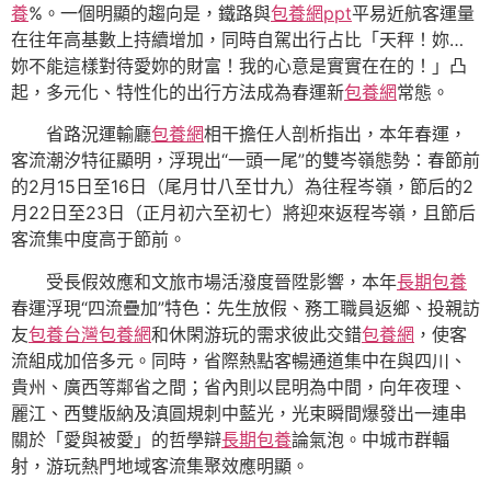
養
%。一個明顯的趨向是，鐵路與
包養網ppt
平易近航客運量
在往年高基數上持續增加，同時自駕出行占比「天秤！妳…
妳不能這樣對待愛妳的財富！我的心意是實實在在的！」凸
起，多元化、特性化的出行方法成為春運新
包養網
常態。
省路況運輸廳
包養網
相干擔任人剖析指出，本年春運，
客流潮汐特征顯明，浮現出“一頭一尾”的雙岑嶺態勢：春節前
的2月15日至16日（尾月廿八至廿九）為往程岑嶺，節后的2
月22日至23日（正月初六至初七）將迎來返程岑嶺，且節后
客流集中度高于節前。
受長假效應和文旅市場活潑度晉陞影響，本年
長期包養
春運浮現“四流疊加”特色：先生放假、務工職員返鄉、投親訪
友
包養
台灣包養網
和休閑游玩的需求彼此交錯
包養網
，使客
流組成加倍多元。同時，省際熱點客暢通道集中在與四川、
貴州、廣西等鄰省之間；省內則以昆明為中間，向年夜理、
麗江、西雙版納及滇圓規刺中藍光，光束瞬間爆發出一連串
關於「愛與被愛」的哲學辯
長期包養
論氣泡。中城市群輻
射，游玩熱門地域客流集聚效應明顯。