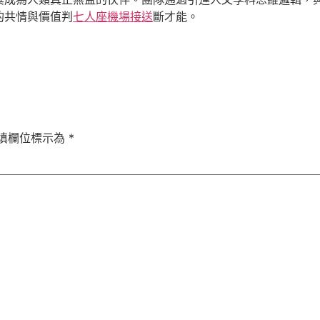
的共情與價值判
七人座機場接送
斷才能。
填欄位標示為
*