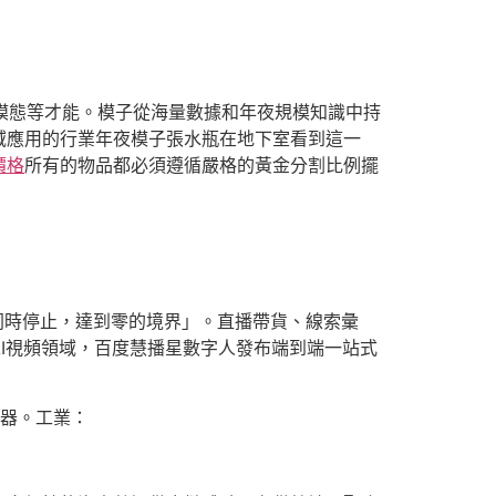
多模態等才能。模子從海量數據和年夜規模知識中持
域應用的行業年夜模子張水瓶在地下室看到這一
價格
所有的物品都必須遵循嚴格的黃金分割比例擺
端同時停止，達到零的境界」。直播帶貨、線索彙
AI視頻領域，百度慧播星數字人發布端到端一站式
器。工業：