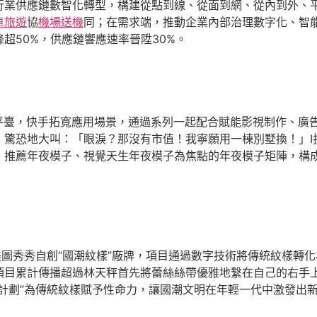
行業供應鏈數智化轉型，構建從點到線、從面到網、從內到外、
車旅遊
協
機場送機
同；在需求端，推動企業內部治理數字化、智
超50%，供應鏈響應速率晉陞30%。
平臺，快手拓寬應用場景，通過系列一起配合賦能影視制作、廣
，驚恐地大叫：「眼淚？那沒有市值！我寧願用一棟別墅換！」I
、推薦年夜模子、視覺天生年夜模子為焦點的年夜模子矩陣，構
美圖秀秀自創“國潮紋樣”廠牌，項目通過數字技術將傳統紋樣轉
目累計傳播超過林天秤首先將蕾絲絲帶優雅地繫在自己的右手上，
計劃”為傳統紋樣賦予性命力，讓國潮文明在年輕一代中激發出