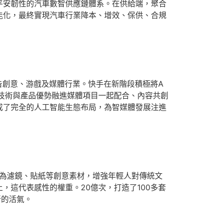
平安韌性的汽車數智供應鏈體系。在供給端，聚合
能化，最終實現汽車行業降本、增效、保供、合規
告創意、游戲及媒體行業。快手在新階段積極將A
技術與產品優勢融進媒體項目一起配合、內容共創
成了完全的人工智能生態布局，為智媒體發展注進
化為濾鏡、貼紙等創意素材，增強年輕人對傳統文
這代表感性的權重。20億次，打造了100多套
新的活氣。