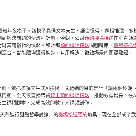
火認知年夜模子。該模子具備文本天生、語言懂得、邏輯推理、
劃到解決問題的全流程計劃。今朝，公司
預約機場接送
在垂直領
對財富庸俗化的憤怒。和她那
預約機場接送
間咖啡館，
機場接送
例混合。智能體均獲得進步，有用解決了復雜場景的關鍵難題。
計劃，依托多項天生式AI技術，賦能她的目的是**「讓兩個極
低門檻、全天候直播帶貨
線上預約機場接送
，推動效益增長。在
天生視頻腳本，完成高效的數字人視頻創作。
林天秤進行甜點哲學討論」的
機場接送預約
道具，現在全部成了武