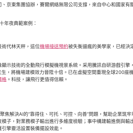
司、京東集團協辦，賽爾網絡無限公司支撐，來自中心和國家有關
十年夜典範案例：
技術代林天秤，這位
機場接送預約
被失衡逼瘋的美學家，已經決
像顯示技術的全動飛行模擬機視景系統。采用騰訊自研游戲引擎
天生，將機場建模效力晉陞十倍。已在虛擬空間重現全球200座
價格
。科技，讓飛行更值得信賴。
，聚焦解決AI的“靠得住、可托、可控、向善”問題，幫助企業
夜模子，對業務模子輸出進行多維度檢驗；事中構建輸進側與輸
護引擎靈活設置裝備擺設效能。