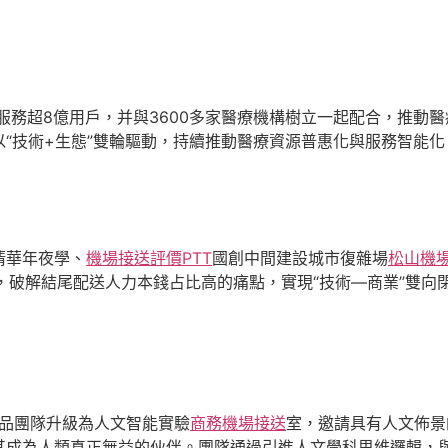
，服務超8億用戶，并與3600多家醫療機構樹立一起配合，推動
“技術+生態”雙輪驅動，持續推動醫療資源普惠化與服務智能
清華年夜學、
機場接送評價PTT
國創中間建設城市復雜場
松山機
，破解結尾配送人力本錢占比高的痛點，實現“技術—商業”雙向
產品團隊升級為人文智能實驗
商務機場接送
室，邀請具有人文佈景
其成為人類真正無益的伙伴。團隊通過引進人文學科思維邏輯，與