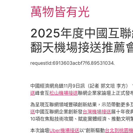
跳
萬物皆有光
至
主
要
2025年度中國互
內
容
翻天機場接送推薦
requestId:6913603acbf7f6.89531034.
中國經濟網烏鎮11月9日訊（記者 郭文培 李方）
送
峰會互
松山機場接送
聯網企業家論壇上正式發
為呈現互聯網領域豐碩創新結果，示范帶動更多互
送
中國互聯網企業創新發
台灣機場接送
展十年夜
10項在焦點技術攻關、賦能實體經濟、推動文明
本次論壇
Uber機場接送
以“創新驅動
台北到桃園