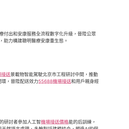
醫療付出和安康服務全流程數字化升級，晉陞公眾
化，助力構建聰明醫療安康重生態。
場接送
景載物智能駕駛北京市工程研討中間，推動
閉環，晉陞配送效力
55688機場接送
和用戶親身經
的研討者參加人工智
機場接送價格
能的后訓練，
天然語言處理、多輪對話建模結合，塑造AI的個