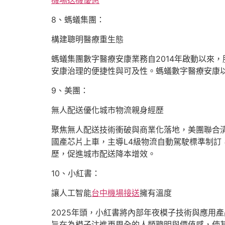
機場送機優惠
8、螞蟻集團：
構建聰明醫療重生態
螞蟻集團數字醫療安康業務自2014年啟動以來
安康治理的便捷性與可及性。螞蟻數字醫療安康以
9、美團：
無人配送優化城市物流親身經歷
聚焦無人配送技術衝破與商業化落地，美團聯合
國產芯片上車，主導L4級物流自動駕駛標準制訂
歷，促進城市配送降本增效。
10、小紅書：
讓人工智能
台中機場接送
擁有溫度
2025年頭，小紅書將內部年夜模子技術與應用
旨在為模子注進更周全的人類聰明與價值感，使