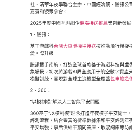
社、清華年夜學聯合主辦，中國經濟網、騰訊公
嘉賓和觀眾參會。
2025年度中國互聯網企
機場接送推薦
業創新發展
1、騰訊：
基于游戲科
台灣大車隊機場接送
技推動飛行模擬
愛。際升級
騰訊攜手南航，打造全球首款基于游戲科技與虛
象場景。初次將游戲AI周全應用于航空數字資產
模擬訓練，實現對全球主流機型全覆蓋
包車旅遊
2、360：
“以模制模”解決人工智能平安問題
360基于“以模制模”理念打造年夜模子平安衛士
評測流程，結合豐富的標準數據集和平安評測年
平安增強；事后供給干預問答庫、敏感詞庫等防