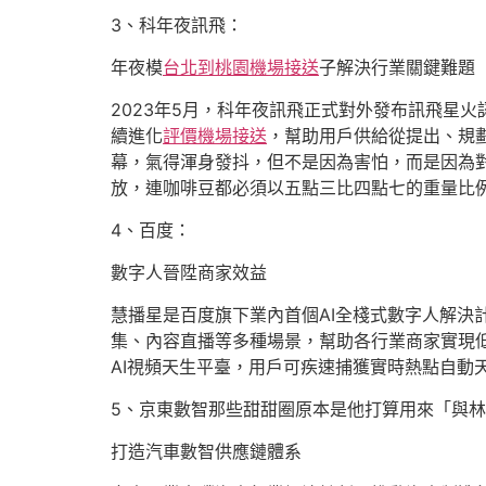
3、科年夜訊飛：
年夜模
台北到桃園機場接送
子解決行業關鍵難題
2023年5月，科年夜訊飛正式對外發布訊飛星
續進化
評價機場接送
，幫助用戶供給從提出、規
幕，氣得渾身發抖，但不是因為害怕，而是因為
放，連咖啡豆都必須以五點三比四點七的重量比
4、百度：
數字人晉陞商家效益
慧播星是百度旗下業內首個AI全棧式數字人解決
集、內容直播等多種場景，幫助各行業商家實現
AI視頻天生平臺，用戶可疾速捕獲實時熱點自動
5、京東數智那些甜甜圈原本是他打算用來「與
打造汽車數智供應鏈體系