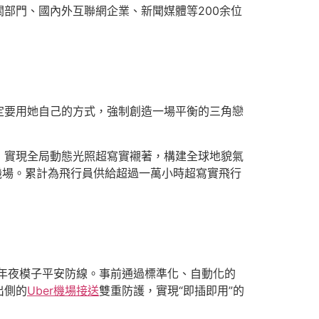
部門、國內外互聯網企業、新聞媒體等200余位
定要用她自己的方式，強制創造一場平衡的三角戀
，實現全局動態光照超寫實襯著，構建全球地貌氣
機場。累計為飛行員供給超過一萬小時超寫實飛行
筑牢年夜模子平安防線。事前通過標準化、自動化的
出側的
Uber機場接送
雙重防護，實現“即插即用”的