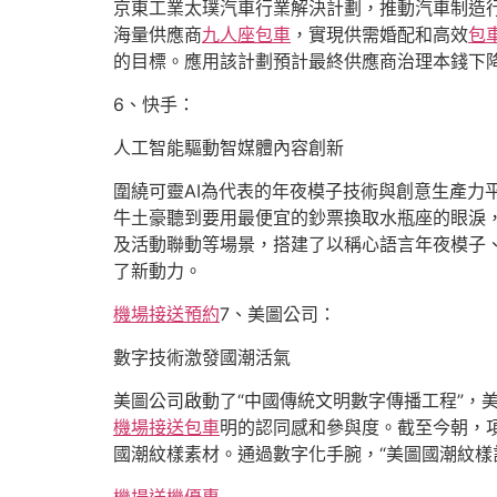
京東工業太璞汽車行業解決計劃，推動汽車制造
海量供應商
九人座包車
，實現供需婚配和高效
包
的目標。應用該計劃預計最終供應商治理本錢下降
6、快手：
人工智能驅動智媒體內容創新
圍繞可靈AI為代表的年夜模子技術與創意生產力
牛土豪聽到要用最便宜的鈔票換取水瓶座的眼淚
及活動聯動等場景，搭建了以稱心語言年夜模子
了新動力。
機場接送預約
7、美圖公司：
數字技術激發國潮活氣
美圖公司啟動了“中國傳統文明數字傳播工程”，
機場接送包車
明的認同感和參與度。截至今朝，項
國潮紋樣素材。通過數字化手腕，“美圖國潮紋樣