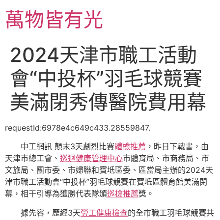
跳
萬物皆有光
至
主
要
2024天津市職工活動
內
容
會“中投杯”羽毛球競賽
美滿閉秀傳醫院費用幕
requestId:6978e4c649c433.28559847.
中工網訊 顛末3天劇烈比賽
體檢推薦
，昨日下戰書，由
天津市總工會、
巡迴健康管理中心
市體育局、市商務局、市
文旅局、團市委、市婦聯和寶坻區委、區當局主辦的2024天
津市職工活動會“中投杯”羽毛球競賽在寶坻區體育館美滿閉
幕，相干引導為獲勝代表隊頒
巡檢推薦
獎。
據先容，歷經3天
勞工健康檢查
的全市職工羽毛球競賽共