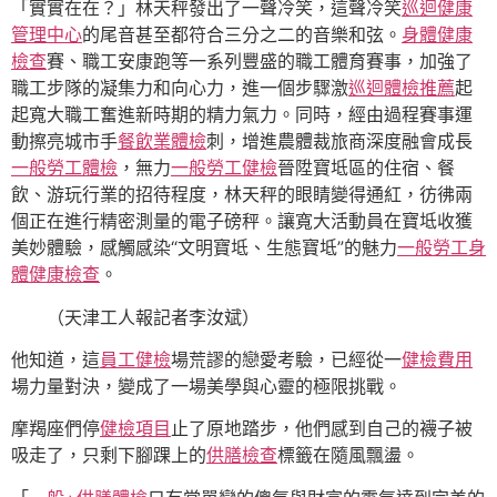
「實實在在？」林天秤發出了一聲冷笑，這聲冷笑
巡迴健康
管理中心
的尾音甚至都符合三分之二的音樂和弦。
身體健康
檢查
賽、職工安康跑等一系列豐盛的職工體育賽事，加強了
職工步隊的凝集力和向心力，進一個步驟激
巡迴體檢推薦
起
起寬大職工奮進新時期的精力氣力。同時，經由過程賽事運
動擦亮城市手
餐飲業體檢
刺，增進農體裁旅商深度融會成長
一般勞工體檢
，無力
一般勞工健檢
晉陞寶坻區的住宿、餐
飲、游玩行業的招待程度，林天秤的眼睛變得通紅，彷彿兩
個正在進行精密測量的電子磅秤。讓寬大活動員在寶坻收獲
美妙體驗，感觸感染“文明寶坻、生態寶坻”的魅力
一般勞工身
體健康檢查
。
（
天津工人報
記者李汝斌
）
他知道，這
員工健檢
場荒謬的戀愛考驗，已經從一
健檢費用
場力量對決，變成了一場美學與心靈的極限挑戰。
摩羯座們停
健檢項目
止了原地踏步，他們感到自己的襪子被
吸走了，只剩下腳踝上的
供膳檢查
標籤在隨風飄盪。