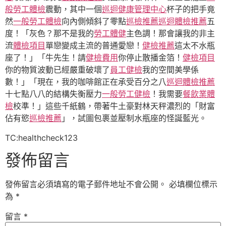
般勞工體檢
震動，其中一個
巡迴健康管理中心
杯子的把手竟
然
一般勞工體檢
向內側傾斜了零點
巡檢推薦
巡迴體檢推薦
五
度！「灰色？那不是我的
勞工體健
主色調！那會讓我的非主
流
體檢項目
單戀變成主流的普通愛戀！
健檢推薦
這太不水瓶
座了！」「牛先生！請
健檢費用
你停止散播金箔！
健檢項目
你的物質波動已經嚴重破壞了
員工健檢
我的空間美學係
數！」「現在，我的咖啡館正在承受百分之八
巡迴體檢推薦
十七點八八的結構失衡壓力
一般勞工健檢
！我需要
餐飲業體
檢
校準！」這些千紙鶴，帶著牛土豪對林天秤濃烈的「財富
佔有慾
巡檢推薦
」，試圖包裹並壓制水瓶座的怪誕藍光。
TC:healthcheck123
發佈留言
發佈留言必須填寫的電子郵件地址不會公開。
必填欄位標示
為
*
留言
*