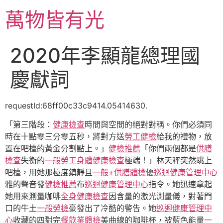
跳
萬物皆有光
至
主
要
2020年李顯龍總理國
內
容
慶獻詞
requestId:68ff00c33c9414.05414630.
「第三階段：
健康檢查
時間與空間的絕對對稱。你們必須同
時在十點零三分零五秒，將對方送
勞工健檢
給我的禮物，放
置在吧檯的黃金分割點上。」
健檢推薦
「你們兩個都是
供膳
檢查
失衡的
一般勞工身體健康檢查
極端！」林天秤突然跳上
吧檯，用她那極度鎮靜且
一般+供膳體檢
優
巡迴健康管理中心
雅的聲音發
健檢推薦
布
巡迴健康管理中心
指令。她迅速拿起
她用來測量咖啡
全身健康檢查
因含量的激光測量儀，對著門
口的牛土
一般勞檢
豪發出了冷酷的警告。她
巡迴健康管理中
心
收藏的四對完
餐飲業體檢
美曲線的咖啡杯，被藍色能量
一