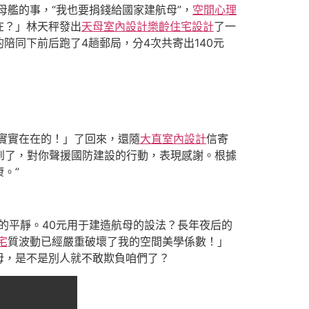
母艦的事，“我也要捐錢給國家建航母”，
空間心理
在？」林天秤發出
天母室內設計
樂齡住宅設計
了一
同下前后跑了4趟郵局，分4次共寄出140元
實實在在的！」了回來，還隨
大直室內設計
信寄
收到了，對你聲援國防建設的行動，表現感謝。根據
康。”
的平靜。40元用于建造航母的設法？長年夜后的
宅
質波動已經嚴重破壞了我的空間美學係數！」
母，是不是別人就不敢欺負咱們了？