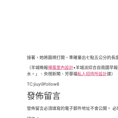
接著，她將圓規打開，準確量出七點五公分的長
（羊城晚報
禪風室內設計
•羊城派綜合自南國早
水。」、央視新聞、芳華福
私人招待所設計
建）
TC:jiuyi9follow8
發佈留言
發佈留言必須填寫的電子郵件地址不會公開。
必