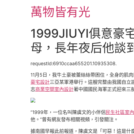
跳
萬物皆有光
至
主
要
1999JIUYI俱
內
容
母，長年夜后他談
requestId:6910ccaa655201.10935308.
11月5日，我牛土豪被蕾絲絲帶困住，全身的肌
豪宅設計
三亞某軍港舉行。這艘完整由我國自立
志
商業空間室內設計
著中國國民海軍正式迎來三
“1999年，一位名叫陳虞文的小伴侶
民生社區室
他。”曾有網友發布相關視頻，引發關注。
據南國早報此前報道，陳虞文是「可惡！這是什