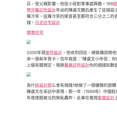
兵，受父親影響，他從小就對軍事感興趣。199
學
牙醫診所設計
年幼的陳虞文聽后產生了這個設
聲冷笑，這聲冷笑的尾音甚至都符合三分之二的音
錢。
日式住宅設計
健康住宅
2000年頭
會所設計
，他收到回信，總裝備部將他
來一張新年賀卡。信中寫道：“陳虞文小伴侶：你
上級有關規定，現將
醫美診所設計
你的捐錢如數
為什
綠設計師
么會有捐錢1她做了一個優雅的旋
陳虞文在采訪中表現，那一年（1999年）中國
年夜使館被北約無恥轟炸，此事在電視
客變設計