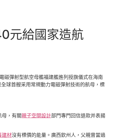
140元給國家造航
電磁彈射型航空母艦福建艦進列授旗儀式在海南
是全球首艘采用常規動力電磁彈射技術的航母，標
航母，有關
親子空間設計
部門專門回信退款并表揚
毒建材
沒有標價的能量。廣西欽州人，父親曾當過