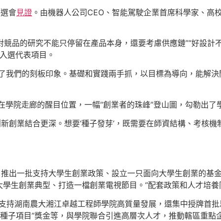
評選會
見證
。由機器人公司CEO、智能駕駛企業首席科學家、高
“對競品的研究不能只停留在產品本身，還要考慮供應鏈”“好設計
，入選代表項目。
了我們的刻板印象。基礎和實踐兩手抓，以目標為導向，能解決
”在學院走廊的醒目位置，一幅“創業者的珠峰”登山圖，勾勒出了
與創新創業結合更深。想要‘種子發芽’，既需要在師資結構、考核
：推出一批支持大學生創業政策、設立一只面向大學生創業的基
學生創業典型、打造一檔創業電視節目。“配套政策和人才培養
施支持湖南農大湘江卓越工程師學院高質量發展，還集中授牌首批
金種子項目”獎金等，與學院聯合引進高層次人才，推動轄區重點