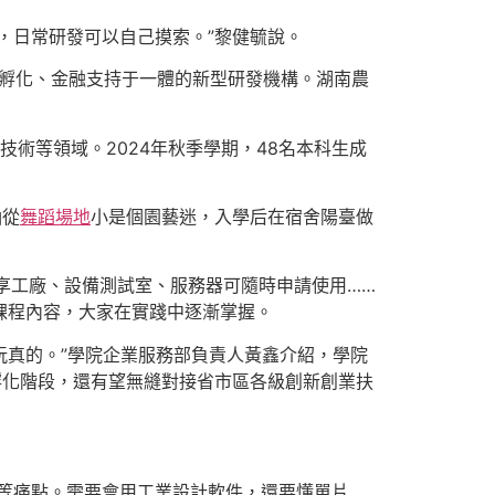
，日常研發可以自己摸索。”黎健毓說。
業孵化、金融支持于一體的新型研發機構。湖南農
術等領域。2024年秋季學期，48名本科生成
涵從
舞蹈場地
小是個園藝迷，入學后在宿舍陽臺做
享工廠、設備測試室、服務器可隨時申請使用……
的課程內容，大家在實踐中逐漸掌握。
是玩真的。”學院企業服務部負責人黃鑫介紹，學院
孵化階段，還有望無縫對接省市區各級創新創業扶
等痛點。需要會用工業設計軟件，還要懂單片