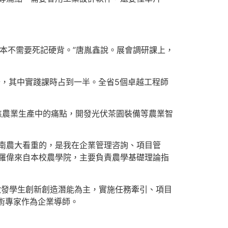
本不需要死記硬背。”唐胤鑫說。展會調研課上，
分，其中實踐課時占到一半。全省5個卓越工程師
聚焦農業生產中的痛點，開發光伏茶園裝備等農業智
南農大看重的，是我在企業管理咨詢、項目管
師羅偉來自本校農學院，主要負責農學基礎理論指
激發學生創新創造潛能為主，實施任務牽引、項目
術專家作為企業導師。