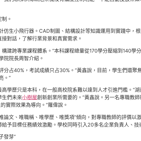
定制。
計仿生小飛行器。CAD制圖、結構設計等知識運用到實踐中，根
直接對話，了解行業背景和真實需求。
構建跨專業課程體系。“本科課程總量從170學分壓縮到140學
學院院長周智介紹。
評分占40%，考試成績只占30%。”黃鑫說，目前，學生們還
亮。”
最高學歷只是本科，在一般高校院系難以達到人才引進門檻。“湖
學生們未來
小樹屋
創新創業所需要的。”黃鑫說。另一名專職教
生的實際效果為導向。”羅偉說。
唯論文、唯職稱、唯學歷、唯獎項”傾向，對專職教師的評價以
師給予目標任務績效激勵。學校同時引入20多名企業負責人、技
子發芽”