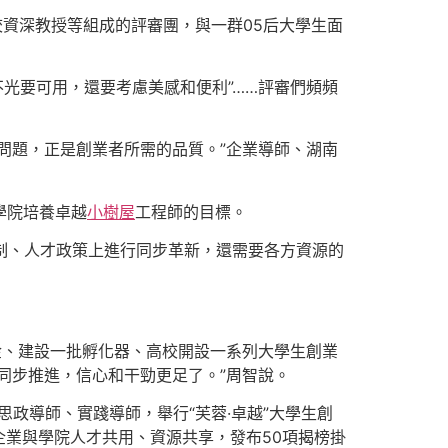
校資深教授等組成的評審團，與一群05后大學生面
不光要可用，還要考慮美感和便利”……評審們頻頻
問題，正是創業者所需的品質。”企業導師、湖南
學院培養卓越
小樹屋
工程師的目標。
機制、人才政策上進行同步革新，還需要各方資源的
金、建設一批孵化器、高校開設一系列大學生創業
同步推進，信心和干勁更足了。”周智說。
思政導師、實踐導師，舉行“芙蓉·卓越”大學生創
企業與學院人才共用、資源共享，發布50項揭榜掛