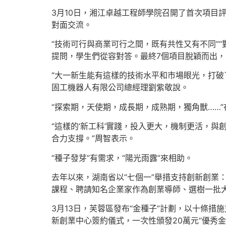
3月10日，湘江卓越工程師學院召開了首次項目
對面交流。
“技術可行與商業可行之間，既有共性又有不同”
提問，學生們從容對答。最終7個項目脫穎而出
“大一新生能有這樣的技術水平和市場眼光，打破
固工機器人有限公司總經理劉紫敬說。
“探索期，天使期，成長期，成熟期，獨角獸……
“這樣的‘新工科’實踐，投入更大，機制更活，
合力支撐。”周智表示。
“種子發芽”有需求，“陽光雨露”來相助。
去年以來，湖南省以“七個一”舉措支持創新創業
課程、聘請知名企業家作為創業導師、選樹一批大
3月13日，芙蓉區發布“金種子”計劃，以十條措
新創業中心簽約儀式，一次性頒發20萬元“優秀