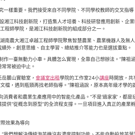
究一樣重要。我們接受來自不同學院、不同學校教師的交叉指導
建設湘江科技創新院，打造集人才培養、科技研發應用創新、企
越工程師學院，是湘江科技創新院的組成部分之一。
湖南農大湘江卓越工程師學院聚焦智慧農業、農業機器人及無人技
成績外，創意思維、自主學習、總結推介等能力也是選拔重點。
制作一臺無動力小車。具體怎么實現，全靠自己想辦法。”陳祖
驗常常被迫中止。
托岳麓山實驗室，
會議室出租
學院的工作室24小
講座
時開放，共
、啃文檔，遇到瓶頸再找老師指導。”陳祖涵說，原本高年級才學
向消費者和農業生產應用中的智能化產品。“不是‘過家家’，都
提供“從概念到原型”的全流程支撐。一旦項目進入真正的產業
實際效果為導向
，“我們想解決傳統泡茶機沒有濃度控制功能、不能自動投放茶葉