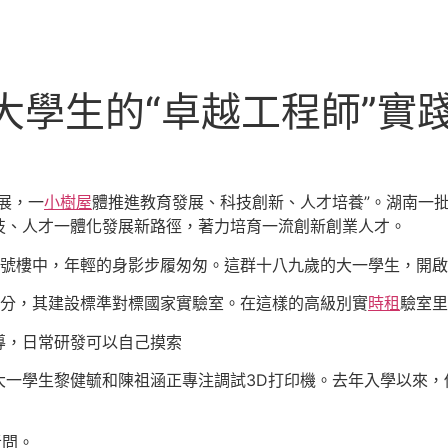
大學生的“卓越工程師”實
展，一
小樹屋
體推進教育發展、科技創新、人才培養”。湖南一
技、人才一體化發展新路徑，著力培育一流創新創業人才。
4號樓中，年輕的身影步履匆匆。這群十八九歲的大一學生，開
成部分，其建設標準對標國家實驗室。在這樣的高級別實
時租
驗室里
導，日常研發可以自己摸索
大一學生黎健毓和陳祖涵正專注調試3D打印機。去年入學以來，
者問。