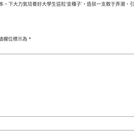
本，下大力氣培養好大學生這粒‘金種子’，造就一支敢于弄潮、
填欄位標示為
*