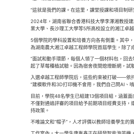
“這就是我們的課。在這里，課堂授課和項目制研
2024年，湖南省聯合香港科技大學李澤湘教授
業大學、長沙理工大學等5所高校設立的湘江卓
5個學院的學科設置和培養方向各有側重。其中，
為湖南農大湘江卓越工程師學院首屆學生，除了
“面試和動手環節，每個人領了一個材料包，回去
起了草莓種植試驗。因為宿舍夜間熄燈斷網，試
入選卓越工程師學院后，這些約束被打破——依
“建模軟件和3D打印機不會用，我們自己問AI
目前，學院48名學生已組建13個項目組，涵蓋面
不僅對通過評審的項目給予前期項目經費支持，還
持政策。
不唯論文和“帽子”，人才評價以教師培養學生的
工作室內，大一學生唐胤鑫正在研發智能泡茶機