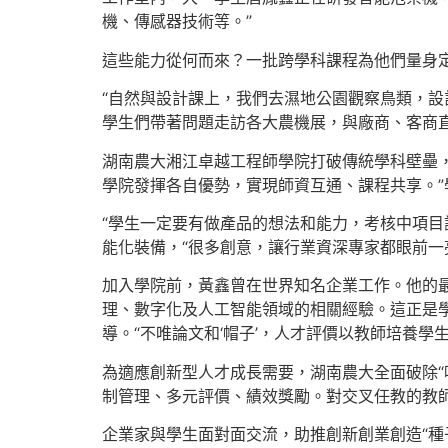
機、傳感器技術等。”
這些能力從何而來？一批跨學科課程為他們量身
“自然與設計課上，我們去濕地公園觀察鳥類，設
學生們帶著問題走訪各大農機展，與廠商、客商
湖南農大湘江卓越工程師學院打破傳統學科壁壘，
學院發揮各自優勢，實現師資互通、課程共享。”
“學生一定要有做產品的想法和能力，考核中項目
能化裝備，“很多創意，讓行業資深專家都眼前一
加入學院前，黃鑫曾在世界知名企業工作。他的
理、數字化及人工智能領域的相關經驗。這正是
導。“不唯論文和‘帽子’，人才評價以教師培養學
為適應創新型人才成長需要，湖南農大全面破除“
制管理、多元評價、績效獎勵。對交叉任教的教
企業家與學生面對面交流，助推創新創業創造“種