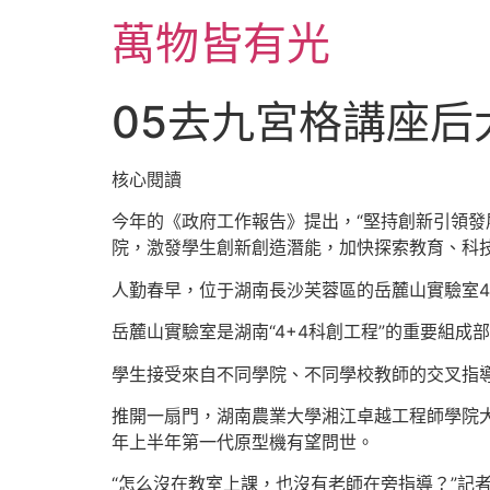
跳
萬物皆有光
至
主
要
05去九宮格講座后
內
容
核心閱讀
今年的《政府工作報告》提出，“堅持創新引領發
院，激發學生創新創造潛能，加快探索教育、科
人勤春早，位于湖南長沙芙蓉區的岳麓山實驗室
岳麓山實驗室是湖南“4+4科創工程”的重要組
學生接受來自不同學院、不同學校教師的交叉指
推開一扇門，湖南農業大學湘江卓越工程師學院
年上半年第一代原型機有望問世。
“怎么沒在教室上課，也沒有老師在旁指導？”記