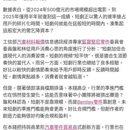
數據表白，從2024年500億元的市場規模超出電影，到
2025年僅用半年就復刻這一成績，短劇正以驚人的速率搶占
用戶的碎片化時間。短劇何故能在這般短的時間內，湊集起
這般宏大的需乞降資本？
工信部
汽車材料報價
信息通訊經濟專家
藍寶堅尼零件
委員會
委員盤和林從用戶消費心思的角度進行了分析：“短劇加倍合
適現代人的消費習慣。短劇的視頻“短平快”，很是適合生涯節
奏快的當代人。而另一方面，短劇行業也總結了良多經驗，
好比以較快的劇情節奏來給予用戶即時反饋。反饋時間越
短，劇情爽點越多，消費者就會越陷溺。”
但是，隨著頭部演員檔期排滿、本錢高企，行業的準進門檻
也在悄然發生變化。這能否意味著中小團隊將被擠出賽道？
盤和林認為，短劇不是靠規模，而是
Bentley零件
靠創意，未
來短劇的準進門檻能夠會更高，好比合規門檻，但創作者的
創造力能夠很好均衡合規和盈利。
在本錢把持與商業形
汽車零件貿易商
式創新方面，行業也在