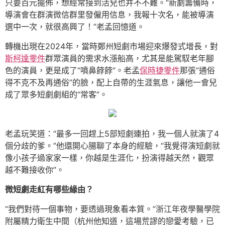
只要百元擺佈，想經常接到活兒也并不不難。“新劇籌備時，
導演會在群演微信群里發僱用信息，我報十次名，能被導演
選中一次，就很高興了！”老孟回憶道。
轉機出現在2024年，當時鄭州短劇市場迎來爆發式增長，對
斯柯達零件
群眾演員的需求水漲船高，尤其是能駕馭老年腳
色的演員，更是成了“噴鼻餑餑”。老孟
保時捷零件
那張“通俗
得不克不及再通俗”的臉，配上自帶的生涯氣息，讓他一會兒
成了眾多短劇劇組的“常客”。
老孟玩笑道：“最多一回趕上5部短劇連拍，我一個人就演了4
個分歧的爹。”他還開心腸聊了本身的經驗，“我覺得演短劇就
像小孩子過家家一樣，你越是生涯化，扮演得越天然，觀眾
越不難接收你”。
微短劇走紅有哪些緣由？
“我們對待一個事物，要透過現象看本質。”浙江年夜學醫學院
附屬精力衛生中間（杭州他知道，這場荒謬的戀愛考驗，已