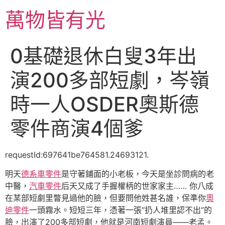
跳
萬物皆有光
至
主
要
0基礎退休白叟3年出
內
容
演200多部短劇，岑嶺
時一人OSDER奧斯德
零件商演4個爹
requestId:697641be764581.24693121.
明天
德系車零件
是守著鋪面的小老板，今天是坐診問病的老
中醫，
汽車零件
后天又成了手握權柄的世家家主…… 你八成
在某部短劇里瞥見過他的臉，但要問他姓甚名誰，保準你
奧
迪零件
一頭霧水。短短三年，憑著一張“扔人堆里認不出”的
臉，出演了200多部短劇，他就是河南短劇演員——老孟。