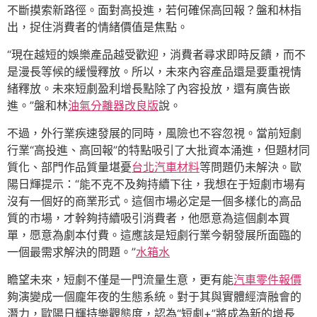
不斷摸索新路徑。面對高投進，若何確保高回報？盤和林指
出，捉住消費者的情緒價值是焦點。
“現在越短的娛樂產品越受歡迎，消費者尋求即時反饋，而不
是漫長等候的緩慢釋放。所以，未來內容產品還是要重視情
緒釋放。未來短劇盈利增長點除了內容投放，還有廣告嵌
進。”盤和林
油氣分離器改良版
說。
不過，外行業疾速發展的同時，風險也不容忽視。當前短劇
行業“高投進、高回報”的特點吸引了大批資本涌進，但題材同
質化、部門作品質量堪憂
台北汽車材料
等問題仍未解決。歐
陽日輝提示：“能不克不及夠持續下往，我想在于短劇市場有
沒有一個好的商業形式。這個市場必定是一個多樣化的高品
質的市場，才幹夠持續吸引消費者，他愿意為這個劇本買
單，愿意為劇本付費。這應該是短劇行業今朝發展所面臨的
一個最需求解決的問題。”
水箱水
瞻望未來，短劇不僅是一門流量生意，更有能
汽車零件報價
夠演變成一個龐年夜的生態系統。對于其與實體經濟融會的
潛力，歐陽日輝持樂觀態度，認為“短劇+”將成為新的增長