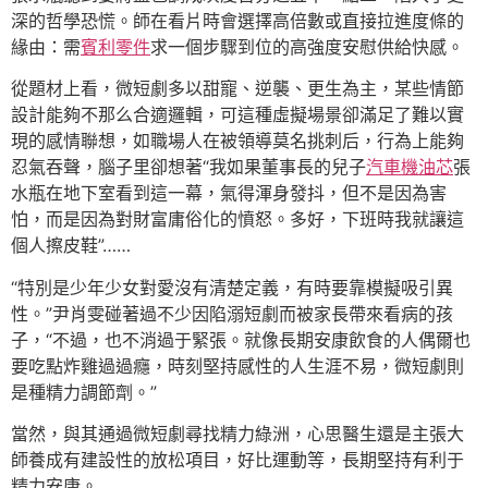
深的哲學恐慌。師在看片時會選擇高倍數或直接拉進度條的
緣由：需
賓利零件
求一個步驟到位的高強度安慰供給快感。
從題材上看，微短劇多以甜寵、逆襲、更生為主，某些情節
設計能夠不那么合適邏輯，可這種虛擬場景卻滿足了難以實
現的感情聯想，如職場人在被領導莫名挑刺后，行為上能夠
忍氣吞聲，腦子里卻想著“我如果董事長的兒子
汽車機油芯
張
水瓶在地下室看到這一幕，氣得渾身發抖，但不是因為害
怕，而是因為對財富庸俗化的憤怒。多好，下班時我就讓這
個人擦皮鞋”……
“特別是少年少女對愛沒有清楚定義，有時要靠模擬吸引異
性。”尹肖雯碰著過不少因陷溺短劇而被家長帶來看病的孩
子，“不過，也不消過于緊張。就像長期安康飲食的人偶爾也
要吃點炸雞過過癮，時刻堅持感性的人生涯不易，微短劇則
是種精力調節劑。”
當然，與其通過微短劇尋找精力綠洲，心思醫生還是主張大
師養成有建設性的放松項目，好比運動等，長期堅持有利于
精力安康。