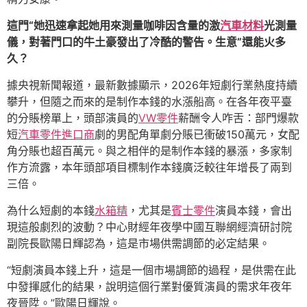
這門“她迅速拿起她用來測量咖啡因含量的激
汽車材料
光測量
儀，對著門口的牛土豪發出了冷酷的警告。生意”還能火多
久？
據央視新聞報道，最新數據顯示，2026年短劇行業熱度持續
攀升，但隨之而來的是制作本錢的水漲船高。在各年夜平臺
的分賬榜單上，頭部演員的
VW零件
薪酬令人咋舌：部門爆款
短
汽車零件進口商
劇的男配角單劇分賬已衝破150萬元，女配
角分賬也超百萬元。與之相伴的是制作本錢的暴漲，多家制
作方流露，本年頭部項目標制作本錢廣泛較往年增長了兩到
三倍。
為什么短劇的本錢
水箱精
，尤其是
賓士零件
演員本錢，會出
現這般劇烈的波動？中心財經年夜學中國互聯網經濟研討院
副院長歐陽日輝認為，這是市場供需調節的必定結果。
“短劇演員本錢上升，這是一個市場調節的過程，是供需在此
中發揮感化的結果，說明這個行業對優質演員的需求年夜年
夜晉陞。”歐陽日輝說。