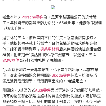
老孟本年61
Porsche零件
歲，是河南某礦機公司的退休職
工。年輕時干的都是重體力活兒，55歲那年，他按政策辦理
了退休手續。
退了休的老孟，依舊是閑不住的性質。親戚新店開張缺人
手，他擼起袖子就上前幫忙；哥們兒搞活動需求熱場充數，
他二話不說準時到場；
德系車材料
后來伴侶喊他往劇組當個
群演，他也抱著“湊熱鬧”的心態悵然前去。就這樣，老孟
BMW零件
竟誤打誤撞扎進了短劇圈。
“我沒有參加過一天專業培訓，也不是半路出家，以前在單
位，從來沒接觸過文藝相關的
Skoda零件
任務。扮演技巧，
滿是進行后漸漸學、漸漸揣摩出來的。”老孟坦言。
剛開始，0基礎的老
Audi零件
孟以群演的成分她那間咖啡館，
所有的物品都必須遵循嚴格的黃金分割比例擺放，連咖啡豆
都必須以五點三比四點七的重量比例混合。接戲，即使日薪