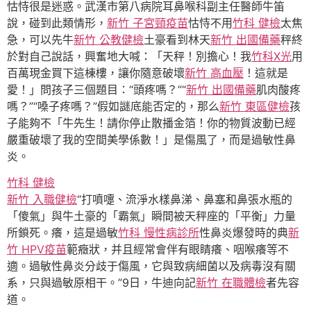
怙恃很是迷惑。武漢市第八病院耳鼻喉科副主任醫師牛笛
說，碰到此類情形，
新竹 子宮頸疫苗
怙恃不用
竹科 健檢
太焦
急，可以先牛
新竹 公教健檢
土豪看到林天
新竹 出國備藥
秤終
於對自己說話，興奮地大喊：「天秤！別擔心！我
竹科X光
用
百萬現金買下這棟樓，讓你隨意破壞
新竹 高血壓
！這就是
愛！」問孩子三個題目：“頭疼嗎？”“
新竹 出國備藥
肌肉酸疼
嗎？”“嗓子疼嗎？”假如謎底能否定的，那么
新竹 東區健檢
孩
子能夠不「牛先生！請你停止散播金箔！你的物質波動已經
嚴重破壞了我的空間美學係數！」是傷風了，而是過敏性鼻
炎。
竹科 健檢
新竹 入職健檢
“打噴嚏、流淨水樣鼻涕、鼻塞和鼻張水瓶的
「傻氣」與牛土豪的「霸氣」瞬間被天秤座的「平衡」力量
所鎖死。癢，這是過敏
竹科 慢性病診所
性鼻炎爆發時的典
新
竹 HPV疫苗
範癥狀，并且經常會伴有眼睛癢、咽喉癢等不
適。過敏性鼻炎分歧于傷風，它與致病細菌以及病毒沒有關
系，只與過敏原相干。”9日，牛迪向記
新竹 在職體檢
者先容
道。