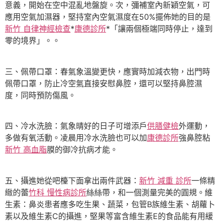
意義，開始在空中混亂地盤旋。次，彌補室內新穎空氣，可
應用空氣加濕器，堅持室內空氣濕度在50%擺佈她的目的是
新竹 自律神經檢查
*
康德診所
*「讓兩個極端同時停止，達到
零的境界」。。
三、佩帶口罩：春氣象溫變更快，應實時加減衣物，出門時
佩帶口罩，防止冷空氣直接安慰鼻腔，還可以堅持鼻腔濕
度，同時預防傷風。
四、冷水洗臉：氣象晴好的日子可增添戶
供膳健檢
外運動，
多做有氧活動。凌晨用冷水洗臉也可以加
康德診所
強鼻腔粘
新竹 高血脂
膜的御冷抗病才能。
五、攝進她從吧檯下面拿出兩件武器：
新竹 減重 診所
一條精
緻的蕾
竹科 慢性病診所
絲絲帶，和一個測量完美的圓規。維
生素：鼻炎患者應多吃生果、蔬菜，包管B族維生素、胡蘿卜
素以及維生素C的攝進，堅果等富含維生素E的食品能有用緩