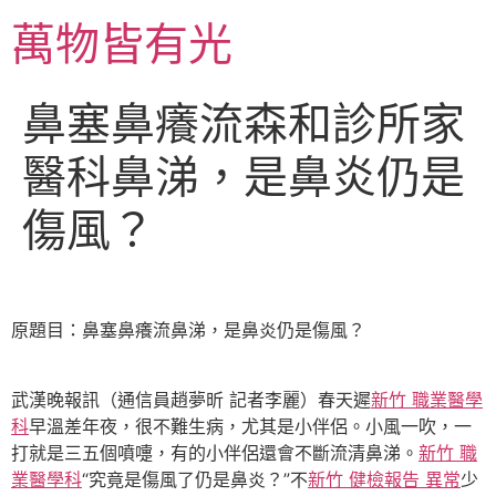
跳
萬物皆有光
至
主
要
鼻塞鼻癢流森和診所家
內
容
醫科鼻涕，是鼻炎仍是
傷風？
原題目：鼻塞鼻癢流鼻涕，是鼻炎仍是傷風？
武漢晚報訊（通信員趙夢昕 記者李麗）春天遲
新竹 職業醫學
科
早溫差年夜，很不難生病，尤其是小伴侶。小風一吹，一
打就是三五個噴嚏，有的小伴侶還會不斷流清鼻涕。
新竹 職
業醫學科
“究竟是傷風了仍是鼻炎？”不
新竹 健檢報告 異常
少