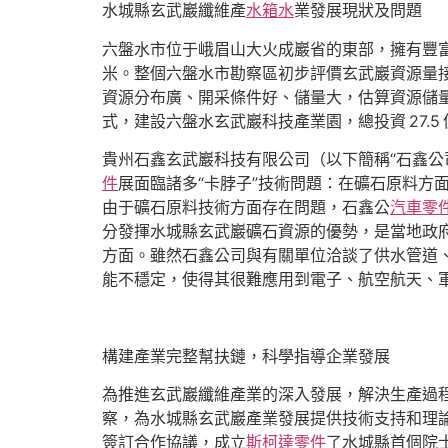
水城縣玄武巖纖維產
水箱水
業發展現狀及問題
六盤水市位于峨眉山大火成巖省的東部，擁有豐
米。整個六盤水市勘察區初步評價玄武巖資源量接近
資源分布廣、開采條件好、儲量大，估算資源儲量
式，建設六盤水玄武巖科技產業園，總投資 27.5 億
貴州石鑫玄武巖科技有限公司（以下簡稱“石鑫公司”
件
展面臨諸多“卡脖子”技術問題：在礦石原料
由于礦石原料技術方面存在問題，石鑫公
汽車零
分發揮水城縣玄武巖礦石資源的優勢，是當地政
方面。雖然石鑫公司與有關單位洽談了供水管道
能不穩定，使得其很難應用到電子、航空航天、
構建產業完整幫扶鏈，科學指導企業發展
為推進玄武巖纖維產業的深入發展，解決生產過
察，為水城縣玄武巖產業發展提供技術支持和理
簽訂合作協議，成立
斯柯達零件
了水城縣首個院