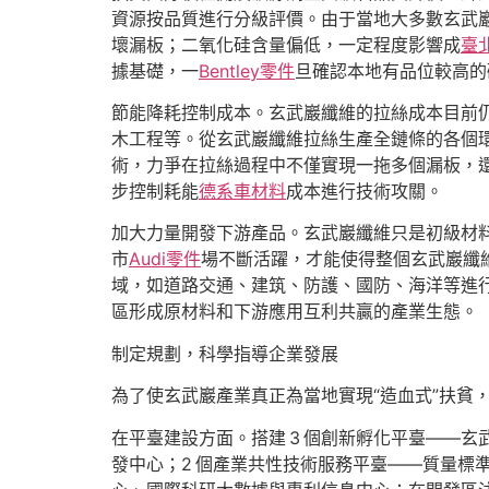
資源按品質進行分級評價。由于當地大多數玄武
壞漏板；二氧化硅含量偏低，一定程度影響成
臺
據基礎，一
Bentley零件
旦確認本地有品位較高的
節能降耗控制成本。玄武巖纖維的拉絲成本目前
木工程等。從玄武巖纖維拉絲生產全鏈條的各個
術，力爭在拉絲過程中不僅實現一拖多個漏板，還
步控制耗能
德系車材料
成本進行技術攻關。
加大力量開發下游產品。玄武巖纖維只是初級材
市
Audi零件
場不斷活躍，才能使得整個玄武巖纖
域，如道路交通、建筑、防護、國防、海洋等進
區形成原材料和下游應用互利共贏的產業生態。
制定規劃，科學指導企業發展
為了使玄武巖產業真正為當地實現“造血式”扶貧
在平臺建設方面。搭建 3 個創新孵化平臺——
發中心；2 個產業共性技術服務平臺——質量標