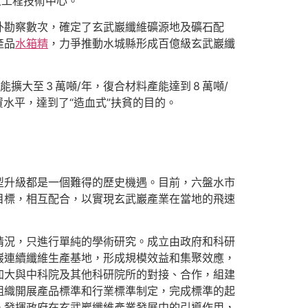
區工程技術中心。
外勘察數次，確定了玄武巖纖維礦源地及礦石配
產品
水箱精
，力爭推動水城縣形成百億級玄武巖纖
大至 3 萬噸/年，復合材料產能達到 8 萬噸/
水平，達到了“造血式”扶貧的目的。
型升級都是一個難得的歷史機遇。目前，六盤水市
目標，相互配合，以實現玄武巖產業在當地的飛速
情況，只進行單純的學術研究。成立由政府和科研
巖連續纖維生產基地，形成規模效益和集聚效應，
加大與中科院及其他科研院所的對接、合作，組建
組織開展產品標準和行業標準制定，完成標準的起
。發揮政府在玄武巖纖維產業發展中的引導作用，