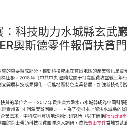
展：科技助力水城縣玄武巖
DER奧斯德零件報價扶貧
扶貧的重要組成部分，推動科技成果在貧困地區的產業轉化是實現由
的目標任務，2018 年《中共中央 國務院關于打贏脫貧攻堅戰三
制宜開展科技成果轉化，促進地區特色產業發展，加強新技術引
技扶貧的單位之一，2017 年貴州省六盤水市水城縣成為中國科
是貴州省 14 個深度貧困縣之一。為了從根本上解決水城縣的
和企業需求，中科院地質與地球物理研究所（以下簡稱
Porsche
劉嘉麒院士帶領科技扶貧團隊深入調研，依托
賓士零件
當地玄武