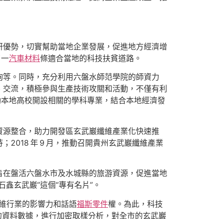
研優勢，切實幫助當地企業發展，促進地方經濟增
了一
汽車材料
條適合當地的科技扶貧道路。
詢等。同時，充分利用六盤水師范學院的師資力
、交流，積極參與生產技術攻關和活動，不僅有利
動本地高校開設相關的學科專業，結合本地經濟發
資源整合，助力開發區玄武巖纖維產業化快速推
018 年 9 月，推動召開貴州玄武巖纖維產業
旨在盤活六盤水市及水城縣的旅游資源，促進當地
鑫玄武巖”這個“專有名片”。
維行業的影響力和話語
福斯零件
權。為此，科技
隊的資料數據，進行加密取樣分析，對全市的玄武巖