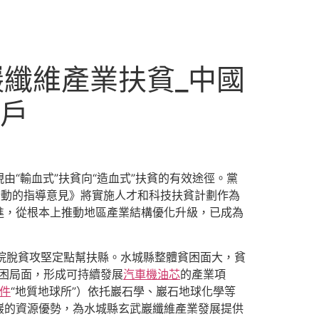
纖維產業扶貧_中國
門戶
“輸血式”扶貧向“造血式”扶貧的有效途徑。黨
年行動的指導意見》將實施人才和科技扶貧計劃作為
進，從根本上推動地區產業結構優化升級，已成為
學院脫貧攻堅定點幫扶縣。水城縣整體貧困面大，貧
貧困局面，形成可持續發展
汽車機油芯
的產業項
零件
“地質地球所”）依托巖石學、巖石地球化學等
巖的資源優勢，為水城縣玄武巖纖維產業發展提供