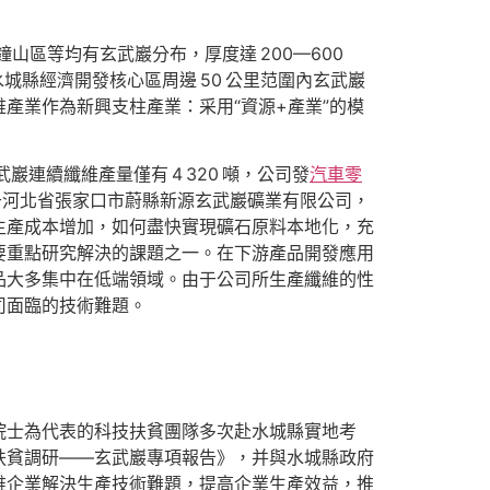
山區等均有玄武巖分布，厚度達 200—600
水城縣經濟開發核心區周邊 50 公里范圍內玄武巖
產業作為新興支柱產業：采用“資源+產業”的模
連續纖維產量僅有 4 320 噸，公司發
汽車零
于河北省張家口市蔚縣新源玄武巖礦業有限公司，
生產成本增加，如何盡快實現礦石原料本地化，充
要重點研究解決的課題之一。在下游產品開發應用
品大多集中在低端領域。由于公司所生產纖維的性
司面臨的技術難題。
院士為代表的科技扶貧團隊多次赴水城縣實地考
扶貧調研——玄武巖專項報告》，并與水城縣政府
維企業解決生產技術難題，提高企業生產效益，推