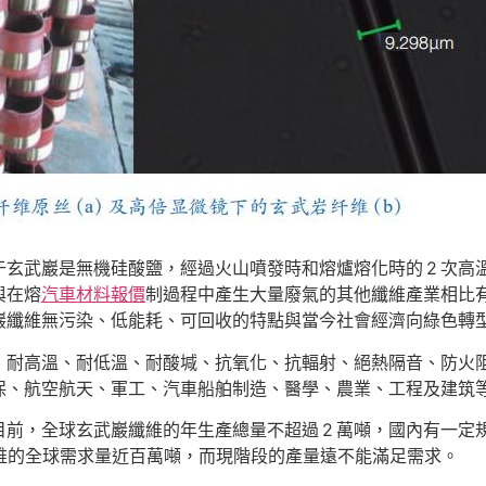
武巖是無機硅酸鹽，經過火山噴發時和熔爐熔化時的 2 次高溫（約
與在熔
汽車材料報價
制過程中產生大量廢氣的其他纖維產業相比
巖纖維無污染、低能耗、可回收的特點與當今社會經濟向綠色轉
、耐高溫、耐低溫、耐酸堿、抗氧化、抗輻射、絕熱隔音、防火
保、航空航天、軍工、汽車船舶制造、醫學、農業、工程及建筑
前，全球玄武巖纖維的年生產總量不超過 2 萬噸，國內有一定規
巖纖維的全球需求量近百萬噸，而現階段的產量遠不能滿足需求。