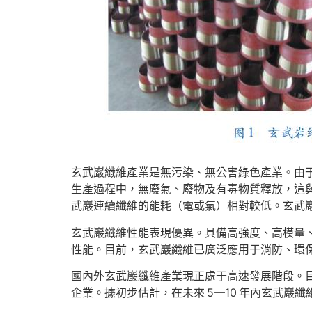
玄武巖纖維產業是無污染、無公害綠色產業。由于玄
生產過程中，無廢氣、廢物及有毒物質釋放，這
武巖連續纖維的能耗（電或氣）相對較低。玄武
玄武巖纖維性能表現優異。具備高強度、高模量
性能。目前，玄武巖纖維已廣泛應用于消防、環
國內外玄武巖纖維產業現正處于高速發展階段。目
企業。據初步估計，在未來 5—10 年內玄武