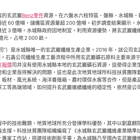
富的玄武巖
Benz零件
資源。在六盤水六枝特區、盤縣、水城縣、鐘
 60 億噸，儲備區資源量超 200 億噸。初步調查結果顯示，
近 3 億噸。水城縣政府因地制宜，利用資源優勢，將玄武巖纖維
元，占地 2 000 畝。
）是水城縣唯一的玄武巖纖維生產企業。2016 年，該公司玄武巖
方面。石鑫公司纖維生產工藝流程中所用玄武巖礦石原料主要來源
件報價
司并沒有使用水城縣本地的玄武巖礦石資源，這使得企業
府和企業亟待解決的問題，這也是此次地質地球所科技扶貧團隊
、板材、風光系統、海洋養殖箱、農村環保水窖等合作，但是產
軍工等高端領域，如何提升玄武巖連續纖維的穩定性，依然是公
程中的技術難題，地質地球所充分發揮學科優勢，其中以劉嘉麒
論支撐。科技扶貧團隊組織編寫了《水城縣玄武巖纖維產業精準
士專家工作站，搭建技術創新平臺，為水城縣乃至國內玄武巖纖