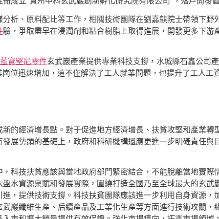
冊成立“貴州中科玄武巖創新孵化研究院有限公司”，落戶開發
樣分析、原料配比等工作，相關技術團隊在劉嘉麒院士帶領下野
件
驗，爭取盡早在浸潤劑和粘合樹脂上取得進展，開發更多下游
藍寶堅尼零件
玄武巖產業提供專業科技支撐，水城縣石鑫公司產能擴
就業崗位迅速增加，這不僅解決了工人就業問題，也提升了工人工資
成新的經濟增長點。對于促進地方經濟增長、扶貧攻堅和產業轉
有發展勢頭的基礎上，政府和科研機構還應更進一步明確責任與
中，科技扶貧應該與當地政府部門緊密結合，不能脫離當地實際
六盤水資源稟賦和發展實際，圍繞打造全國乃至全球最大的玄武
引進，提供技術支撐。科技扶貧團隊應該進一步利用自身資源，
玄武巖纖維生產、后續產品及工業化生產等方面進行技術攻關，
品入市和擴大銷量提供有效保證。強化市場導向，拓寬市場領域