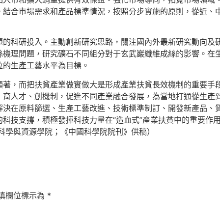
。結合市場需求和產品標準情況，按照分步實施的原則，從近、
題的科研投入。主動創新研究思路，關注國內外最新研究動向及
絲機理問題，研究礦石不同組分對于玄武巖纖維成絲的影響。在
位的生產工藝水平為目標。
顯著，而把扶貧產業做實做大是形成產業扶貧長效機制的重要手
、育人才、創機制，促進不同產業融合發展，為當地打通從生產
解決在原料篩選、生產工藝改進、技術標準制訂、開發新產品、
科技支撐，積極發揮科技力量在“造血式”產業扶貧中的重要作用
球科學與資源學院；《中國科學院院刊》供稿）
填欄位標示為
*