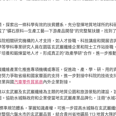
題，探索出一條科學有效的扶貧體系，充分發揮地質地球所的科
了“礦石原料—生產工藝—下游產品開發”的完整幫扶鏈，找到
科院相關研究機構的人才支持，如人才掛職、科技講座和開展咨
學等學科專業研究人員在園區玄武巖纖維企業和院士工作站掛職
培養和鍛煉當地人才，形成真正的“政產學研”合作，進一步推
巖纖維產業化推進專項機構或專班，促進政、產、學、研、用的
力爭取省級和國家層面的支持，進一步對接中科院的技術支持；2
產業與國
汽車零件貿易商
內外企業對接。
進以玄武巖及玄武巖纖維為主題的地質公園和旅游景點的建設，
。協助水城縣政府和企業使當地玄武巖產業品牌化，注冊“水城石
及標準規范體系，掌握知識產權，可進一步提高水城縣在玄武巖纖
整個六盤水市的玄武巖品質，結合貴州省地礦局 113 地質大