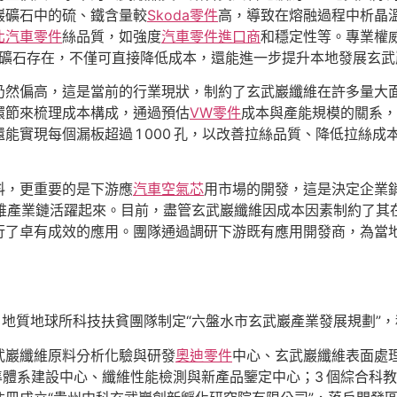
巖礦石中的硫、鐵含量較
Skoda零件
高，導致在熔融過程中析晶
北汽車零件
絲品質，如強度
汽車零件進口商
和穩定性等。專業權
礦石存在，不僅可直接降低成本，還能進一步提升本地發展玄武
仍然偏高，這是當前的行業現狀，制約了玄武巖纖維在許多量大
環節來梳理成本構成，通過預估
VW零件
成本與產能規模的關系，
能實現每個漏板超過 1 000 孔，以改善拉絲品質、降低拉絲
料，更重要的是下游應
汽車空氣芯
用市場的開發，這是決定企業
維產業鏈活躍起來。目前，盡管玄武巖纖維因成本因素制約了其
行了卓有成效的應用。團隊通過調研下游既有應用開發商，為當
，地質地球所科技扶貧團隊制定“六盤水市玄武巖產業發展規劃”
玄武巖纖維原料分析化驗與研發
奧迪零件
中心、玄武巖纖維表面處
準體系建設中心、纖維性能檢測與新產品鑒定中心；3 個綜合科