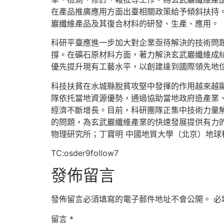
在產品推廣應用方面出臺相關政策給予傾斜扶持
巖纖維產品及其復合材料的研發、生產、應用。
科研平臺應進一步加大對企業亟待解決的技術問
撐。在礦石原材料方面，著力解決玄武巖纖維成
優先提升現有工藝水平，以創建達到國際領先地
科技扶貧在水城縣脫貧攻堅中發揮的作用越來越
隊依托當地資源優勢，通過協助當地政府造產業
經濟不斷增長。目前，科研團隊正集中技術力量
的問題，為玄武巖纖維產業的快速發展提供有力的
物理研究所；丁寶明 中國地質大學（北京）地
TC:osder9follow7
發佈留言
發佈留言必須填寫的電子郵件地址不會公開。
必
留言
*