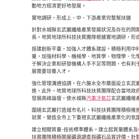
動地方經濟更好地發展。
實地調研，形成上、中、下游產業完整幫扶鏈
針對水城縣玄武巖纖維產業發展狀況及存在的問
長。地質地球所科技扶貧團隊根據實地調研，形成
搭建創新平臺，加強人才體系建設。積極利用中
量，加強材料學、機械學、地質學、物理學、化
于解決企業和研發機構人手不足等問題，也有利于
展需要培養人才。
強化管理溝通協調。在六盤水全市層面設立玄武
進。此外，地質地球所科技扶貧團隊配合當地政府努
發展高峰論壇，使水城縣
汽車冷氣芯
玄武巖纖維
圍繞玄武巖打造城市名片。科技扶貧團隊積極推
就業，營造全市上下重視玄武巖纖維產業化的氛圍
建立相關質量-技術標準體系。建立起質量體系
扶貧團隊積極開展礦源調查與礦石品質評價。針對