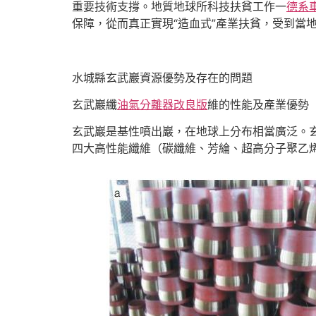
重要技術支撐。地質地球所科技扶貧工作一
德系
保障，從而真正實現“造血式”產業扶貧，受到當
水城縣玄武巖資源優勢及存在的問題
玄武巖纖
油氣分離器改良版
維的性能及產業優勢
玄武巖是基性噴出巖，在地球上分布相當廣泛。
四大高性能纖維（碳纖維、芳綸、超高分子聚乙