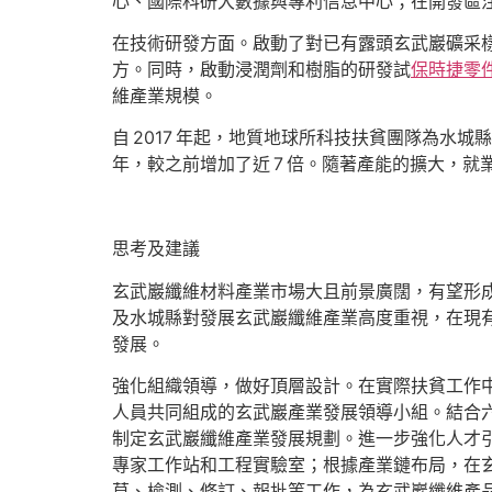
心、國際科研大數據與專利信息中心；在開發區注
在技術研發方面。啟動了對已有露頭玄武巖礦采
方。同時，啟動浸潤劑和樹脂的研發試
保時捷零
維產業規模。
自 2017 年起，地質地球所科技扶貧團隊為水城縣
年，較之前增加了近 7 倍。隨著產能的擴大，
思考及建議
玄武巖纖維材料產業市場大且前景廣闊，有望形
及水城縣對發展玄武巖纖維產業高度重視，在現
發展。
強化組織領導，做好頂層設計。在實際扶貧工作
人員共同組成的玄武巖產業發展領導小組。結合
制定玄武巖纖維產業發展規劃。進一步強化人才
專家工作站和工程實驗室；根據產業鏈布局，在
草、檢測、修訂、報批等工作，為玄武巖纖維產