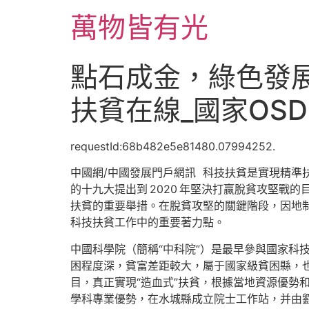
跳
萬物皆有光
至
主
要
點石成金，綠色發
內
容
扶貧在線_國家OS
requestId:68b482e5e81480.07994252.
中國網/中國發展門戶網訊 科技扶貧是實現精準
的十九大提出到 2020 年堅決打贏脫貧攻堅戰
扶貧的重要舉措。在脫貧攻堅的關鍵階段，因地
科技扶貧工作中的重要著力點。
中國科學院（簡稱“中科院”）是最早參與國家科
困程度深，貧富差距較大，屬于國家級貧困縣，也
目，真正實現“造血式”扶貧，根據當地資源優勢
學科專業優勢，在水城縣成立院士工作站，并由