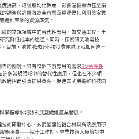
溫度提高、熔融體均化較差，影響漏板壽命甚至損
威的調查與評價將為全市層面資源優化利用奠定數
巖纖維產業的資源底氣。
面廣的常規領域中的替代性應用，如交通工程、土
研究降低成本的途徑。同時，探索研究池窯技
成本。目前，地質地球所科技扶貧團隊正就如何進一
銷售的關鍵。只有整個下游應用的需求
BMW零件
在許多常規領域中的替代性應用，但也在不少領
地政府招商引資提供資源，促進玄武巖纖維科技園
，科學指導水城縣玄武巖纖維產業發展。
理技術研發中心、玄武巖纖維復合材料高端應用研
教服務平臺——院士工作站、專業技術人員培訓中