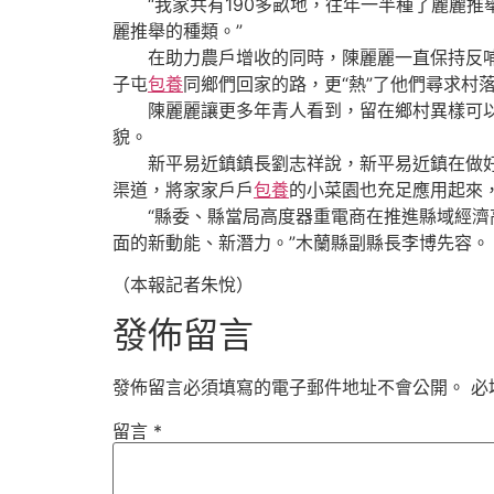
“我家共有190多畝地，往年一半種了麗麗推
麗推舉的種類。”
在助力農戶增收的同時，陳麗麗一直保持反哺故
子屯
包養
同鄉們回家的路，更“熱”了他們尋求村
陳麗麗讓更多年青人看到，留在鄉村異樣可以年
貌。
新平易近鎮鎮長劉志祥說，新平易近鎮在做好辦事
渠道，將家家戶戶
包養
的小菜園也充足應用起來
“縣委、縣當局高度器重電商在推進縣域經濟高
面的新動能、新潛力。”木蘭縣副縣長
（本報記者朱悅）
發佈留言
發佈留言必須填寫的電子郵件地址不會公開。
必
留言
*