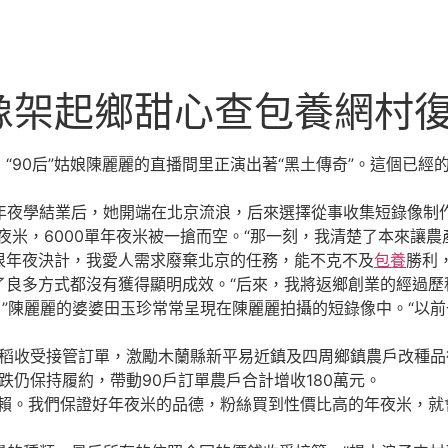
架起鄉甜心查包養網村復興
90后”姑娘陳麗麗的直播間里正演出著“黑土傳奇”。這個已經
年年夜學結業后，她開端在北京流浪，后來選擇從事收集短錄像制
夜米，6000單年夜米被一搶而空。“那一刻，我清楚了本來讓
很年夜決計，我愛人需求廢棄北京的任務，能不克不及
包養
勝利
多方式都沒有獲得顯明成效。“后來，我將返鄉創業的經過歷程
。”陳麗麗的婆婆田玉珍常常呈現在陳麗麗拍攝的短錄像中。“以
稻收受接管訂單，激勵木蘭縣新平易近鎮及四周鄉鎮農戶改種品德
跌仍保持履約，帶動90戶訂單農戶合計增收180萬元。
。我們保證好年夜米的品德，粉絲買到性價比高的年夜米，就會