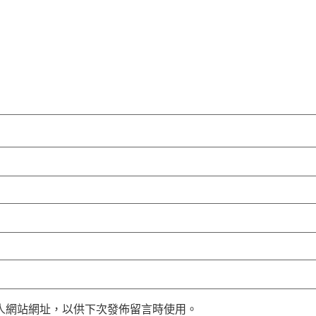
人網站網址，以供下次發佈留言時使用。