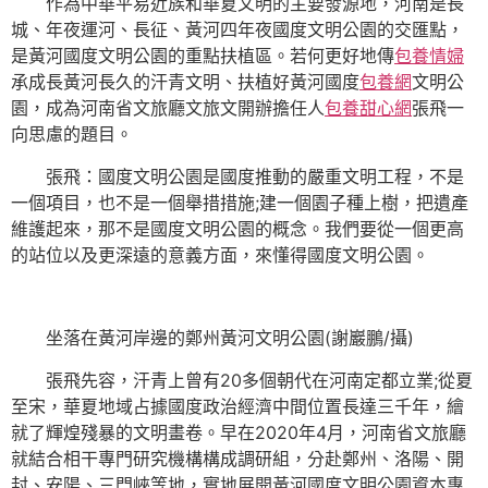
作為中華平易近族和華夏文明的主要發源地，河南是長
城、年夜運河、長征、黃河四年夜國度文明公園的交匯點，
是黃河國度文明公園的重點扶植區。若何更好地傳
包養情婦
承成長黃河長久的汗青文明、扶植好黃河國度
包養網
文明公
園，成為河南省文旅廳文旅文開辦擔任人
包養甜心網
張飛一
向思慮的題目。
張飛：國度文明公園是國度推動的嚴重文明工程，不是
一個項目，也不是一個舉措措施;建一個園子種上樹，把遺產
維護起來，那不是國度文明公園的概念。我們要從一個更高
的站位以及更深遠的意義方面，來懂得國度文明公園。
坐落在黃河岸邊的鄭州黃河文明公園(謝巖鵬/攝)
張飛先容，汗青上曾有20多個朝代在河南定都立業;從夏
至宋，華夏地域占據國度政治經濟中間位置長達三千年，繪
就了輝煌殘暴的文明畫卷。早在2020年4月，河南省文旅廳
就結合相干專門研究機構構成調研組，分赴鄭州、洛陽、開
封、安陽、三門峽等地，實地展開黃河國度文明公園資本專