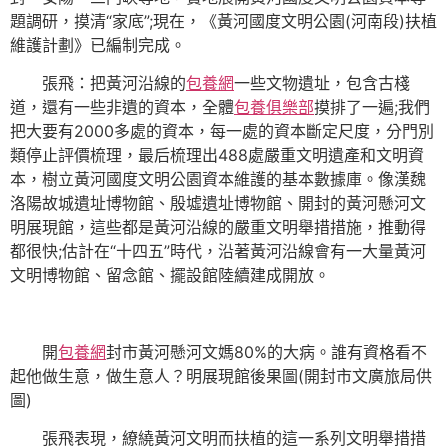
題調研，摸清“家底”;現在，《黃河國度文明公園(河南段)扶植
維護計劃》已編制完成。
張飛：把黃河沿線的
包養網
一些文物遺址，包含古棧
道，還有一些非遺的資本，全體
包養俱樂部
摸排了一遍;我們
把大要有2000多處的資本，每一處的資本斷定尺度，分門別
類停止評價梳理，最后梳理出488處嚴重文明遺產和文明資
本，樹立黃河國度文明公園資本維護的基本數據庫。像漢魏
洛陽故城遺址博物館、殷墟遺址博物館、開封的黃河懸河文
明展現館，這些都是黃河沿線的嚴重文明舉措措施，推動得
都很快;估計在“十四五”時代，沿著黃河沿線會有一大量黃河
文明博物館、留念館、擺設館陸續建成開放。
開
包養網
封市黃河懸河文媽80%的大病。誰有資格看不
起他做生意，做生意人？明展現館後果圖(開封市文廣旅局供
圖)
張飛表現，繚繞黃河文明而扶植的這一系列文明舉措措