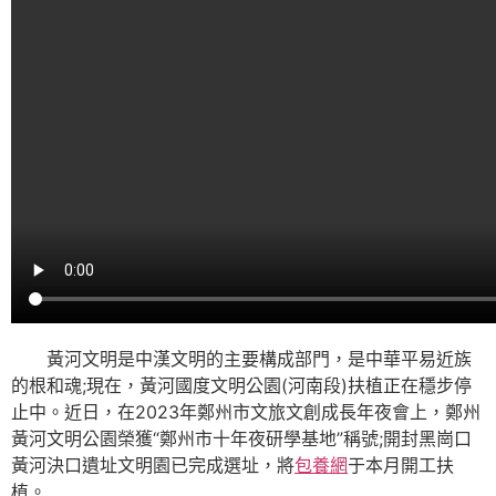
黃河文明是中漢文明的主要構成部門，是中華平易近族
的根和魂;現在，黃河國度文明公園(河南段)扶植正在穩步停
止中。近日，在2023年鄭州市文旅文創成長年夜會上，鄭州
黃河文明公園榮獲“鄭州市十年夜研學基地”稱號;開封黑崗口
黃河決口遺址文明園已完成選址，將
包養網
于本月開工扶
植。