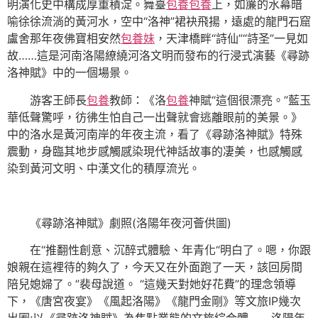
明演化史中構成厚重積淀。舞臺
包養
包養
上，如簾的水幕暗
喻徐徐流淌的黃河水，空中“洛神”裙袂飛揚，遠處的龍門石窟
盧舍那年夜佛寶相安然
包養妹
，天津橋畔“詩仙”“詩圣”一見如
故……這是河南洛陽繚繞河洛文明而發布的行浸式演藝《尋跡
洛神賦》中的一個場景。
游客王師長
包養
教師：《洛
包養
神賦“這個很漂亮。”藍玉
華低聲驚呼，彷彿生怕自己一出聲就會逃離眼前的美景。》
中的洛水是黃河南岸的年夜主流，看了《尋跡洛神賦》特殊
震動，身臨其地步感觸感染現代神話故事的凄美，也感觸感
染到黃河文明、中漢文化的積厚流光。
《尋跡洛神賦》劇照(洛陽年夜河薈供圖)
在“推翻性創意、沉醉式體驗、年青化“明白了。嗯，你跟
娘親在這裡待的夠久了，今天又在外面跑了一天，該回房間
陪兒媳婦了。”裴母說道。 “這幾天對她好花費”的理念領導
下，《唐宮夜宴》《風起洛陽》《龍門金剛》等文旅IP幾次