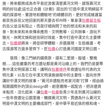
施，將來都將成為市平易近游客清楚黃河文明、感悟黃河文
明的好往處;這也正合適《計劃》提出的“打造中漢文明綿延不
竭的探源地、實證地和體驗地”的總體目的，更好完成維護當
裴奕告訴岳父他回家的那天要去祁州時，單身漢
包養留言板
的岳父並沒有阻止，而是仔細詢問了他的想法和未來的前
景。對未來和未來傳承應用、文明教導、公共辦事、游玩不
雅光、休閑文娛和迷信研討效能，集中打造中漢文化主要標
志。
包養網
將來，將從研學體驗、非遺展現、生態維護、考
古探源等方面多管齊下，匠
包養
心打造黃河國度文明公園。
張飛：像三門峽的鑄鼎原，還有二里頭、殷墟、雙槐
樹……這些嚴重的考古遺址都是黃河沿線上的。我們仍是要聚
焦中漢文明探源工程，講明白
包養條件
年夜遺址所代表的文
明元素，以及它在中漢文明演進過程中的主要性，面向世界
講好中漢文明的故事。“黃河非遺點亮老家河南”打算，經由過
程跟國際外的頂尖design師、創意團隊一起配合，把非遺資
本點亮、活化起來。讓
包養
一
包養
些青少年走到黃河沿線的
一些年夜遺址公園里邊，觸摸黃河文明，貫通為什么黃河文
明是中漢文明的主要構成部門，是中華平易近族的根和魂。