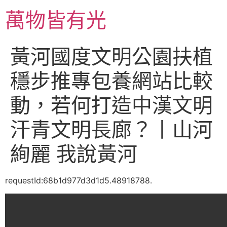
跳
萬物皆有光
至
主
要
黃河國度文明公園扶植
內
容
穩步推專包養網站比較
動，若何打造中漢文明
汗青文明長廊？丨山河
絢麗 我說黃河
requestId:68b1d977d3d1d5.48918788.