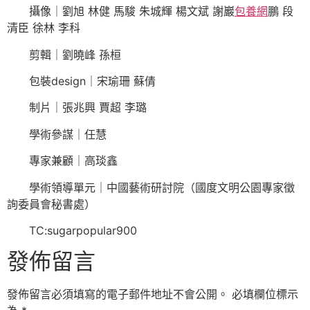
攝像｜劉旭 林健 馬駿 朱城輝 楊文斌 謝巖
包養網
鵬 段
清臣 徐林 李科
剪輯｜劉曉峰 孫桓
包裝design｜宋瑜珊 蘇倩
制片｜張兆興 賈超 李璐
學術參謀｜任慧
專家兼顧｜高琰鑫
學術領導單元｜中國藝術研討院（國度文明公園專家徵
詢委員會秘書處）
TC:sugarpopular900
發佈留言
發佈留言必須填寫的電子郵件地址不會公開。
必填欄位標示