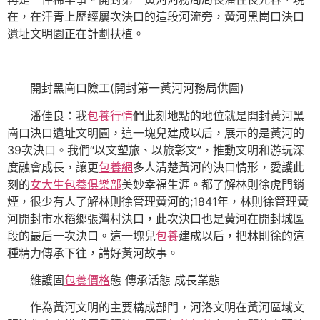
在，在汗青上歷經屢次決口的這段河流旁，黃河黑崗口決口
遺址文明園正在計劃扶植。
開封黑崗口險工(開封第一黃河河務局供圖)
潘佳良：我
包養行情
們此刻地點的地位就是開封黃河黑
崗口決口遺址文明園，這一塊兒建成以后，展示的是黃河的
39次決口。我們“以文塑旅、以旅彰文”，推動文明和游玩深
度融會成長，讓更
包養網
多人清楚黃河的決口情形，愛護此
刻的
女大生包養俱樂部
美妙幸福生涯。都了解林則徐虎門銷
煙，很少有人了解林則徐管理黃河的;1841年，林則徐管理黃
河開封市水稻鄉張灣村決口，此次決口也是黃河在開封城區
段的最后一次決口。這一塊兒
包養
建成以后，把林則徐的這
種精力傳承下往，講好黃河故事。
維護固
包養價格
態 傳承活態 成長業態
作為黃河文明的主要構成部門，河洛文明在黃河區域文