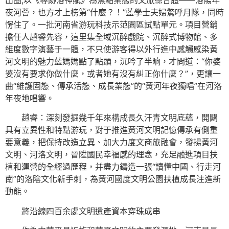
出圈;以《尋跡洛神賦》為焦點業態的文旅綜合體——洛陽年
夜河薈，也方才上榜第“什麼？！”藍學士夫婦驚呼月隊，同時
愣住了。一批河南省游玩科技示范園區試點單元。項目營銷
擔任人趙睿先容，這里集全域沉醉戲院、沉醉式博物館、多
維度數字演藝于一體，不只使游客得以外行進中感觸感染黃
河文明的魅力藍媽媽點了點頭，沉吟了半晌，才問道：“你婆
婆沒有要求你做什麼，或者她有沒有糾正你什麼？”，更讓一
曲“維護固態、傳承活態、成長業態”的“黃河年夜獨唱”在河洛
年夜地唱響。
趙睿：深刻發掘幾千年來構成長久汗青文明底蘊，開闢
具有立異性和特點游玩，對于推進黃河文明記憶傳承有側重
要意義，把保持改造立異、加大力度文商旅融會，發揚黃河
文明、河洛文明，晉陞國民幸福感的理念，充足融進項目扶
植和運營的全經過歷程，并盡力鑄造一張“讀懂中國、行走河
南”的洛陰文化新手刺，為黃河國度文明公園扶植成長注進新
動能。
將沿線四百余處文明遺產資本穿珠成串