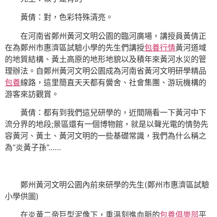
黃倩：對，色彩特殊清亮。
在河南省鄭州黃河文明公園的臨河廣場，講授員黃倩正
在為鄭州市惠濟區試驗小學的先生們講授
包養行情
黃河道域
的地質結構、黃土高原的地形地貌以及積年來黃河水災的管
理辦法。自鄭州黃河文明公園成為河南省黃河文明研學精品
包養
線路，這里簡直天天都有黌舍、社會集團、游玩機構的
游客來訪觀賞。
黃倩：都有到我們這兒研學的，近間隔看一下黃河中下
流分界的地段;景區還有一個博物館，就是以聲光電的情勢先
容黃河、黃土、黃河文明的一些基礎常識，我們為什么稱之
為“炎黃子孫”……
鄭州黃河文明公園內前來研學的先生(鄭州市惠濟區試驗
小學供圖)
在炎黃二帝巨型泥像下，重溫刻進血脈的
包養俱樂部
平