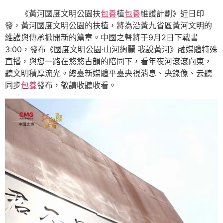
《黃河國度文明公園扶
包養
植
包養
維護計劃》近日印
發，黃河國度文明公園的扶植，將為沿黃九省區黃河文明的
維護與傳承掀開新的篇章。中國之聲將于9月2日下戰書
3:00，發布《國度文明公園·山河絢麗 我說黃河》融媒體特殊
直播，與您一路在悠悠古韻的陪同下，看年夜河滾滾向東，
聽文明積厚流光。總臺新媒體平臺央視消息、央錄像、云聽
同步
包養
發布，敬請收聽收看。