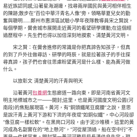
易近族認同感;沿著星海湖邊，找尋兩岸國民與黃河相伴相生
的陳跡;散步在“百位中華汗青名人像”旁，領略華夏兒女的勤
奮與聰明……鄭州市惠濟區試驗小學年夜隊教導員宋之賢說，
每個學期，黌舍城市展開走近黃河的看望研學運動;在這個經
過歷程中，先生們也得以加倍深刻地摸索、清楚黃河文明。
宋之賢：在黌舍進修的常識是你把真諦告知孩子，但真
的到了戶外往做尋訪、研學的時辰，就是拉著孩子的手往探
尋真諦，孩子們也會往思慮盼望黃河是什么樣、能為黃河做
什么。
以旅彰文 清楚黃河的汗青與明天
沿著黃河
包養網
生態廊道一路向東，即是河南省黃河文
明主地標城市之一——開封;這里，也是黃河國度文明公園(河
南段)的焦點展現區。黃河，有“銅頭鐵尾豆腐腰”之說，意思
是說汗青上黃河下游和下流的年夜堤“如銅似鐵”，中心河段卻
“像豆腐一樣松軟”。在黑崗口河段，由于泥沙堆積，這里的黃
河成為名副實在的“地上懸河”，“河從屋頂過，船在空中行”不
再是一件稀罕事。開封第一黃河河務局局長潘佳良先容，現