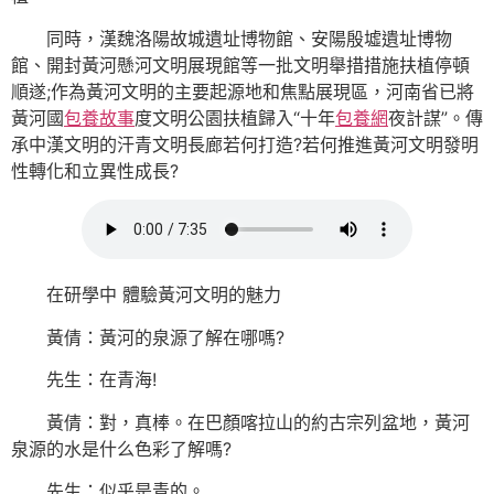
同時，漢魏洛陽故城遺址博物館、安陽殷墟遺址博物
館、開封黃河懸河文明展現館等一批文明舉措措施扶植停頓
順遂;作為黃河文明的主要起源地和焦點展現區，河南省已將
黃河國
包養故事
度文明公園扶植歸入“十年
包養網
夜計謀”。傳
承中漢文明的汗青文明長廊若何打造?若何推進黃河文明發明
性轉化和立異性成長?
在研學中 體驗黃河文明的魅力
黃倩：黃河的泉源了解在哪嗎?
先生：在青海!
黃倩：對，真棒。在巴顏喀拉山的約古宗列盆地，黃河
泉源的水是什么色彩了解嗎?
先生：似乎是青的。