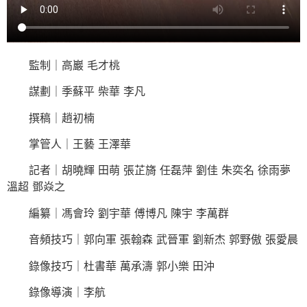
監制｜高巖 毛才桃
謀劃｜季蘇平 柴華 李凡
撰稿｜趙初楠
掌管人｜王藝 王澤華
記者｜胡曉輝 田萌 張芷旖 任磊萍 劉佳 朱奕名 徐雨夢
溫超 鄧焱之
編纂｜馮會玲 劉宇華 傅博凡 陳宇 李萬群
音頻技巧｜郭向軍 張翰森 武晉軍 劉新杰 郭野傲 張愛晨
錄像技巧｜杜書華 萬承濤 郭小樂 田沖
錄像導演｜李航