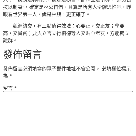
技以制夷”，確定是林公首倡。且算是所有人全體思惟吧，睜
眼看世界第一人，說是林魏，更正確了。
魏源結交，有三點值得效法：心要正，交正友；學要
高，交貴賓；要與立言立行樹德等人交貼心老友，方能鶴立
雞群。
發佈留言
發佈留言必須填寫的電子郵件地址不會公開。
必填欄位標示
為
*
留言
*