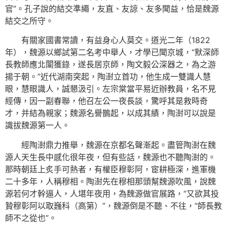
官”。孔子說的結交準繩，友直、友諒、友多聞益，恰是魏源
結交之所守。
有關家國書常讀，有益身心人莫交。道光二年（1822
年），魏源以鄉試第二名考中舉人，才學已聞京城，“默深師
長教師應北闈獲錄，遂長居京師，陶文毅公深器之，為之游
揚于朝。”近代湖南突起，陶澍立首功，他生成一雙識人慧
眼，慧眼識人，誠懇汲引。左宗棠當平易近辦教員，名不見
經傳，因一副春聯，他召左公一夜長談，驚呼其是救時奇
才，并結為親家；魏源名譽鵲起，以成其績，陶澍可以說是
識拔魏源第一人。
經陶澍鼎力推舉，魏源在京都名聲漸起。盡管陶澍在魏
源人天生長中感化很年夜，但有些話，魏源也不聽陶澍的。
那時朝廷上炙手可熱者，有權臣穆彰阿，宦耕極深，進軍機
二十多年，人稱穆相。陶澍先在穆相那頭幫魏源吹風，說魏
源若何才幹逼人，人堪年夜用，為魏源做官展路，“又欲其投
贄穆彰阿以取巍科（高第）”，魏源倒是不聽、不往，“師長教
師不之從也”。