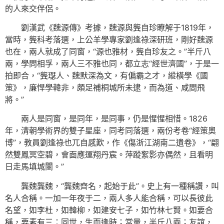
的人來交伴侶。
劉漢武《魏源傳》考據，魏源與龔自珍瞭解于1819年，
當時，龔科考落選，上公羊學專家劉逢祿深研班，剛好魏源
也在，兩人就成了同窗，“源也雅材，龔自珍友之。”半斤八
兩，學問相孚，兩人三不雅也同，都立志“經世濟國”，于是一
拍即合，“龔璱人、魏默深為文，有偏霸之才，縱橫學《國
策》，廉悍學韓非，頗足補桐城所未逮，而為道、咸間飛
將。”
兩人是同窗，是同年，是同事，仍是惺惺相惜。1826
年，清朝學術界的雙子星座，同考同落選，兩份考卷“經策奧
博”，教員劉逢祿也兀自感歎，作《傷浙江湖南二遺卷》，“翩
然雙鳳冥空碧，會面應運翔丹宸。萍蹤絮影亦偶然，且看明
日走馬填城闉。”
龔魏龔魏，“龔魏齊名，起始于此”。史上有一種稱讚，叫
名人合稱。一加一年夜于二，兩人多人能合稱，可以長彼此
名望，如李杜，如韓柳，如建安七子，如竹林七賢。如要合
稱，要素有三：同世，生而逢時；當量，半斤八兩；友誼，