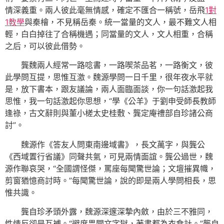
情深義重。兩人彼此毫無情感，確定不匯合一稱號，岳飛
1對
1教學
與秦檜，不見稱岳秦。統一當量的文人，最不難文人相
輕，白白掉往了合稱機遇；同當量的文人，文人相重，合稱
之后，可以彼此借勢。
龔魏兩人經常一路唸書，一路喫茶品茗，一路衡文，彼
此學問互提，思惟互激。魏源學問一日千里，很年夜水平就
是，放下書本，跟友議論，兩人面臨面談，你一句話激起我
思惟，我一句話激起你思想，“學《公羊》于劉申受師長教師
逢祿，古文辭則與董小槎太史桂敷、龔定庵禮部自珍諸公商
討”。
魏源作《答友人問東南邊域書》，長文萬字，與龔公
《西域置行省議》同聲共氣，可見兩情面誼。龔公過世，魏
源作聯哀哭，“全國謂怪傑，罵座每聞驚世論；文壇摧異幟，
剪窗猶憶商討時。”每聞驚世論，說的即是兩人學問相長，思
惟共識。
龔自珍矛頭外露，魏源深邃深摯內斂，由於三不雅同，
性情反卻是互補。“避席畏聞文字獄，著書都為衣食計。”龔自