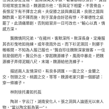
珍經常放言無忌，魏源提示他：“吾與足下相愛，不啻骨血，
長恨足下有不擇言之病。夫促膝之談與廣廷異，良朋之謅與
酬酢異。若不擇而施，則于潔身自好恐有悖，不單德性之疵
罷了，此須痛懲創，否則結習非一日可改也。”輸心以真，情
感方深。
龔魏情同兄弟，“在揚州，客默深所。默深長身，定庵服
其衣衫曳地如拖練。或年夜雨外出，而下衫泥濕回，則擲于
帷帳間，不知為人服己服也。”龔自珍往魏默深家做客，一住
就是個把月，龔公外出，穿起魏源褲子，風雨中暴走，把魏
源褲子弄得泥糊八尺，末端，魏源給他洗褲子。
描述兩人友情深切，有良多詞匯，一面之交，金蘭之
交，刎頸之交，桃園之交，等等，魏源老家只要一個鄙諺：
穿一條褲子。
林則徐托書如托孤
陶澍，字云汀，湖南安化人。張之洞與人論道光以來人
物，“當以陶文毅為第一”。