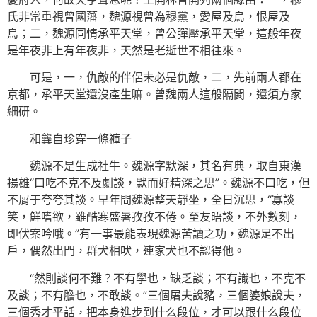
氏非常重視曾國藩，魏源視曾為穆黨，愛屋及烏，恨屋及
烏；二，魏源同情承平天堂，曾公彈壓承平天堂，這般年夜
是年夜非上有年夜非，天然是老逝世不相往來。
可是，一，仇敵的伴侶未必是仇敵，二，先前兩人都在
京都，承平天堂還沒產生嘛。曾魏兩人這般隔閡，還須方家
細研。
和龔自珍穿一條褲子
魏源不是生成社牛。魏源字默深，其名有典，取自東漢
揚雄“口吃不克不及劇談，默而好精深之思”。魏源不口吃，但
不屑于夸夸其談。早年間魏源整天靜坐，全日沉思，“寡談
笑，鮮嗜欲，雖酷寒盛暑孜孜不倦。至友晤談，不外數刻，
即伏案吟哦。”有一事最能表現魏源苦讀之功，魏源足不出
戶，偶然出門，群犬相吠，連家犬也不認得他。
“然則談何不難？不有學也，缺乏談；不有識也，不克不
及談；不有膽也，不敢談。”三個屠夫說豬，三個婆娘說夫，
三個秀才平話，把本身進步到什么段位，才可以跟什么段位