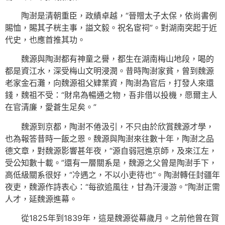
陶澍是清朝重臣，政績卓越，“晉贈太子太保，依尚書例
賜恤，賜其子桄主事，謚文毅。祝名宦祠”。對湖南突起于近
代史，也應首推其功。
魏源與陶澍都有神童之譽，都生在湖南梅山地段，喝的
都是資江水，深受梅山文明浸潤。昔時陶澍家貧，曾到魏源
老家金石灘，向魏源祖父肄業資，陶澍為官后，打發人來還
錢，魏祖不受：“財帛為暢通之物，吾非借以投機，愿爾主人
在官清廉，愛蒼生足矣。”
魏源到京都，陶澍不倦汲引，不只由於欣賞魏源才學，
也為報答昔時一飯之恩。魏源與陶澍來往數十年，陶澍之品
德文章，對魏源影響甚年夜，“源自弱冠進京師，及來江左，
受公知數十載。”還有一層關系是，魏源之父曾是陶澍手下，
高低級關系很好，“冷遇之，不以小吏待也”。陶澍轉任封疆年
夜吏，魏源作詩表心：“每欲追風往，甘為汗漫游。”陶澍正需
人才，延魏源進幕。
從1825年到1839年，這是魏源從幕歲月。之前他曾在賀