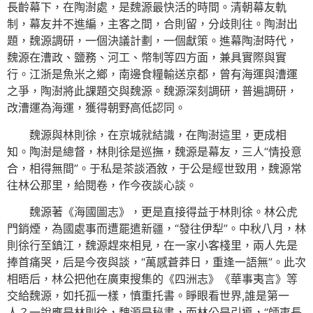
長齡幕下，在陶澍處，是魏源最快活的時間。清朝幕友軌
制，幕友并不進編，主客之間，合則留，分歧則往。陶澍出
題，魏源調研，一個決議計劃，一個獻策。進幕陶澍時代，
魏源在漕政、鹽務、河工、幣制等四方面，兼具實際與實
行。江浙是魚米之鄉，南邊食糧輸送京都，曾有海運與漕運
之爭，陶澍將此課題交與魏源。魏源深刻調研，普遍調研，
改漕運為海運，獲得朝野高低認同。
魏源與林則徐，在京城就結識，在陶澍這里，更成相
知。陶澍是總督，林則徐是巡撫，魏源是幕友，三人“情投意
合，相得無間”。于私是茶談酒敘，于公是經世致用，魏源常
往林公那里，給閱卷，作今夜談心談。
魏源著《海國圖志》，更是直接得益于林則徐。林公虎
門銷煙，為國處事而遭罷遣新疆，“發往伊犁”。中秋八月，林
則徐行至鎮江，魏源趕來相見，在一家小客棧里，兩人先是
捧首痛哭，后是今夜與談，“萬感蒼莽日，重逢一語無”。此次
相晤后，林公把他在廣東搜集的《四洲志》《華事夷言》等
交給魏源，如托孤一樣，慎重托書。睜眼看世界,誰是第一
人？一說應是林則徐，魏源是秘書，而林公是引導，“師夷長