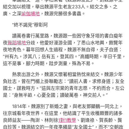
結交加以梳理，舉出魏源平生老友233人。結交之多、之
廣、之深
瑜伽場地
，魏源完勝很多書蟲。
“終不謁見”穆彰阿
讀萬卷書行萬里路，魏源跟一些困守象牙塔的書白癡年
夜
舞蹈場地
分歧，他愛好漫游全國，了悉山水地輿，飽覽年
夜地秀色。暮年回想人生過程，魏源不無自得，夫子自道：
“州有九，涉其八；岳有五，登其四。”高鐵時期，半日千里，
這不是事，腳力時期，跬步測量，殊為不易。
熱衷出游之外，魏源又懷著相當熱忱來結交。魏源少年
負壯志，曾在門楣上掛聯勵志：“讀前人書，求修身道；友全
國士，謀救時方。”這與左宗棠的青年志愿，不約而合。左公
是：“身無半畝，心憂全國；讀破萬卷，神交前人。”
1814年，魏源別了新婚之妻，與老友鄧顯鶴一同北上，
往京城看年夜世界。在這里，他結識了平生收穫頗豐的諸多
良師益友——陶澍、林則徐
1對1教學
、劉逢祿、賀長齡、龔
自珍等。魏源結交的一年夜準繩是“友全國士”，而不“交朝政