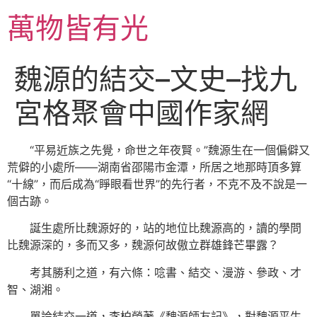
跳
萬物皆有光
至
主
要
魏源的結交–文史–找九
內
容
宮格聚會中國作家網
“平易近族之先覺，命世之年夜賢。”魏源生在一個偏僻又
荒僻的小處所——湖南省邵陽市金潭，所居之地那時頂多算
“十線”，而后成為“睜眼看世界”的先行者，不克不及不說是一
個古跡。
誕生處所比魏源好的，站的地位比魏源高的，讀的學問
比魏源深的，多而又多，魏源何故傲立群雄鋒芒畢露？
考其勝利之道，有六條：唸書、結交、漫游、參政、才
智、湖湘。
單論結交一道，李柏榮著《魏源師友記》，對魏源平生