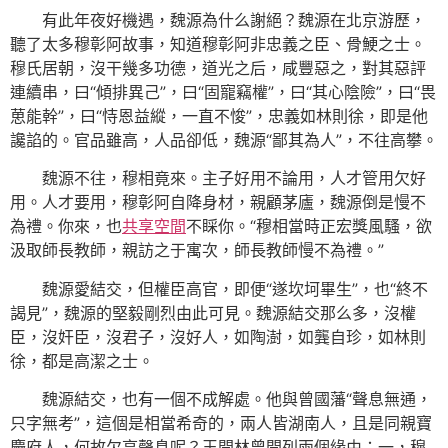
有此年夜好機遇，魏源為什么謝絕？魏源在北京游歷，
聽了太多穆彰阿故事，知道穆彰阿非忠義之臣、骨鯁之士。
穆氏居朝，沒干幾多功德，道光之后，咸豐惡之，對其惡評
連續串，曰“傾排異己”，曰“固寵竊權”，曰“其心陰險”，曰“畏
葸能幹”，曰“恃恩益縱，一直不悛”，忠義如林則徐，即是他
讒諂的。官品雖高，人品卻低，魏源“鄙其為人”，不往高攀。
魏源不往，穆相竟來。主子好用不論用，人才管用欠好
用。人才要用，穆彰阿自降身材，親顧茅廬，魏源倒是慢不
為禮。你來，也
共享空間
不睬你。“穆相當時正宏獎風騷，欲
汲取師長教師，親訪之于寓次，師長教師慢不為禮。”
魏源愛結交，但權臣高官，即便“遂坎坷畢生”，也“終不
謁見”，魏源的堅毅剛烈由此可見。魏源結交那么多，沒權
臣，沒奸臣，沒君子，沒好人，如陶澍，如龔自珍，如林則
徐，都是高潔之士。
魏源結交，也有一個不成解處。他與曾國藩“聲息無通，
只字無考”，這個是相當希奇的，兩人皆湖南人，且是同親寶
慶府人，何故欠亨聲息呢？王開林曾開列兩個緣由：一，穆