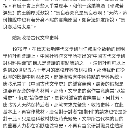
拒。有感于會上有些人爭當理事，和他一路編纂過《郭沫若
選集》的王錦厚感歎說：“馬良春究竟是馬良春啊！”天然，這
份推脫中也有著分身不暇的實際原因，如身邊師友所說，“馬
良春活得太累”。
體系收拾古代文學史料
1979年，在標志著新時代文學研討任務周全啟動的昆明
學科計劃會議上，中國社科院文學所提出的“中國古代文學研
討材料匯編”的構思是會議的重點議題之一。這個計劃可以上
溯到20世紀五六十年月的高校理科教材扶植，那時我們正從
蘇聯的影響中解脫出來，開端摸索有中國特點的學科系統。
唐弢承當了《中國古代文學史》的編寫義務，最後的假想是
還要有配套的參考材料。那時，文學史的寫作畢竟應當“以論
帶史”，仍是“論從史出”，是教材編寫的實際題目，何其芳、
唐弢等人天然保持后者，那就需求先彙集、收拾史料，在此
基本上，再寫作教材，唐弢對研討者“讀期刊”的請求也恰是針
對于此。只是理科教材扶植時光緊急，文學所古代標的目的
的重要人力都在追隨唐弢寫史，不再有富余研討職員往體系