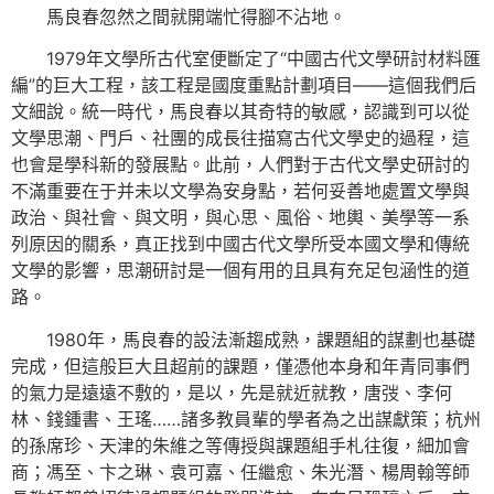
馬良春忽然之間就開端忙得腳不沾地。
1979年文學所古代室便斷定了“中國古代文學研討材料匯
編”的巨大工程，該工程是國度重點計劃項目——這個我們后
文細說。統一時代，馬良春以其奇特的敏感，認識到可以從
文學思潮、門戶、社團的成長往描寫古代文學史的過程，這
也會是學科新的發展點。此前，人們對于古代文學史研討的
不滿重要在于并未以文學為安身點，若何妥善地處置文學與
政治、與社會、與文明，與心思、風俗、地輿、美學等一系
列原因的關系，真正找到中國古代文學所受本國文學和傳統
文學的影響，思潮研討是一個有用的且具有充足包涵性的道
路。
1980年，馬良春的設法漸趨成熟，課題組的謀劃也基礎
完成，但這般巨大且超前的課題，僅憑他本身和年青同事們
的氣力是遠遠不敷的，是以，先是就近就教，唐弢、李何
林、錢鍾書、王瑤……諸多教員輩的學者為之出謀獻策；杭州
的孫席珍、天津的朱維之等傳授與課題組手札往復，細加會
商；馮至、卞之琳、袁可嘉、任繼愈、朱光潛、楊周翰等師