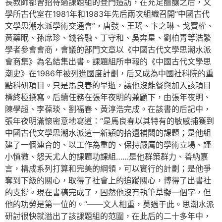
長教師都曾招待過課題組的登門造訪，在充足醞釀之后，文
學所古代室在1981年和1983年先后兩次組織召開“中國古代
文學思潮水派學術交通會”，唐弢、王瑤、卞之琳、戈寶權、
黃藥眠、孫席珍、錢谷融、丁守和、吳奔星、劉柏青等浩繁
學者參會會商，會議的部門文章以《中國古代文學思潮水派
會商集》為名結集出書。課題組所申報的《中國古代文學思
潮史》在1986年被列進國度計劃，后又成為中國社科院的重
點科研項目。只是馬良春的早逝，讓他沒能餐與加入該項目
標終極撰寫。后續任務在張年夜明的兼顧下，由張年夜明、
陳學超、李葆琰、劉福春、黃淳浩完成。在該書的后記中，
張年夜明滿懷密意地寫道：“是馬良春以其特有的敏感捕獲到
中國古代文學思潮水派這一新穎的拾遺補闕的課題；是他組
建了一個連合的、以工作為重的、保持嚴厲的學術立場、謹
小慎微、怨天尤人的課題功課組……是他群策群力、善納嘉
言，構成系列打算和完美的綱領，可以實行的計劃；是他爭
奪到下級的關心，取得了社會上的追蹤關心，博得了出書社
的支撐。現在書稿完成了，固然他沒有執筆草擬一個字，但
他的功勞是第一位的。”——文人相重，莫過于此。思潮水派
研討很快就溢出了該課題組的范圍，在此后的二十多年中，