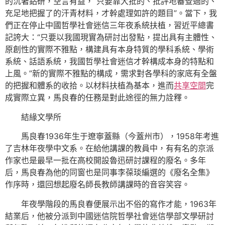
的沉著鉆研，空言有益，“只要靠大批的、批評地審查過的、
充足地把握了的汗青材料，才幹處理如許的題目”。當下，我
們正在停止中國哲學社會迷信三年夜系統扶植，習近平總書
記誇大：“只要以我國現實為研討出發點，提出具有主體性、
原創性的實際不雅點，構建具有本身特質的學科系統、學術
系統、話語系統，我國哲學社會迷信才幹構成本身的特點和
上風。”新的實際不雅點的構成，需求對各學科的家底有全盤
的把握和體系的收拾。以材料扶植為基本，進而
共享空間
完
成實際立異，馬良春的任務是對此途徑的無力詮釋。
結緣文學所
馬良春1936年生于遼寧蓋縣（今蓋州市），1958年考進
了吉林年夜學中文系。在給他講課的教員中，有有名的京派
作家也是最早一批在高校開設魯迅研討課程的廢名。多年
后，馬良春為他的同窗也是同事李葆琰編選的《廢名全集》
作序時，還回想起廢名師長教師講課時的音容笑容。
年夜學階段的馬良春便展示出不俗的寫作才能，1963年
結業后，他被分派到中國迷信院哲學社會迷信學部文學研討