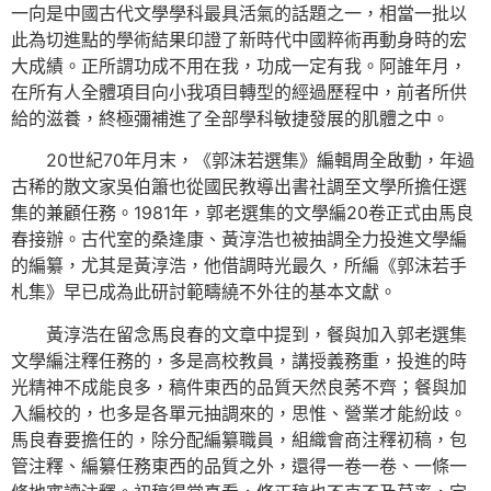
一向是中國古代文學學科最具活氣的話題之一，相當一批以
此為切進點的學術結果印證了新時代中國粹術再動身時的宏
大成績。正所謂功成不用在我，功成一定有我。阿誰年月，
在所有人全體項目向小我項目轉型的經過歷程中，前者所供
給的滋養，終極彌補進了全部學科敏捷發展的肌體之中。
20世紀70年月末，《郭沫若選集》編輯周全啟動，年過
古稀的散文家吳伯簫也從國民教導出書社調至文學所擔任選
集的兼顧任務。1981年，郭老選集的文學編20卷正式由馬良
春接辦。古代室的桑逢康、黃淳浩也被抽調全力投進文學編
的編纂，尤其是黃淳浩，他借調時光最久，所編《郭沫若手
札集》早已成為此研討範疇繞不外往的基本文獻。
黃淳浩在留念馬良春的文章中提到，餐與加入郭老選集
文學編注釋任務的，多是高校教員，講授義務重，投進的時
光精神不成能良多，稿件東西的品質天然良莠不齊；餐與加
入編校的，也多是各單元抽調來的，思惟、營業才能紛歧。
馬良春要擔任的，除分配編纂職員，組織會商注釋初稿，包
管注釋、編纂任務東西的品質之外，還得一卷一卷、一條一