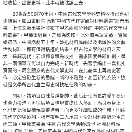
地收拾、出書史料，此事就被耽誤上去。
20世紀50到70年月，中國古代文學學科史料收拾已有初
步結果，如山東師院所編“中國古代作家研討材料叢書”部門出
書，上海文藝出書社發布了甲乙兩種分類的“中國古代文學材
料叢書”，甲種重編目，乙種為影印，此外如民眾文藝、鴛鴦
蝴蝶派、中國話劇五十年、魯迅材料匯編以及地域性的文藝
活動材料，都有值得稱道的結果。但古代文學的材料之宏
大，遠超現代，若想體系盤點收拾，需求國度兼顧計劃，盡
非一兩個單元可以自力完成。新時代，先著手編出一套扎扎
實實的、周全體系的古代文學史料，在此基本上再寫史著
作，必定會發生新的思緒、新的不雅點，甚至新的系統，這
就是文學所古代室主導史料扶植任務的初志。
開初，該項目由陳荒煤掛帥，此后新任所長許覺平易近
也全力投進，再往后項目標現實擔任人落到了馬良春身上，
他也是此項目標現實推進者；而更多詳細細致的任務，則由
古代室的徐迺翔、張年夜明二人承當。全部材料匯編分甲乙
丙三類，甲種叢書為“中國古代文學活動·論爭·社團材料匯
編”，初列31種；乙種叢書為“中國古代作家作品研討材料叢