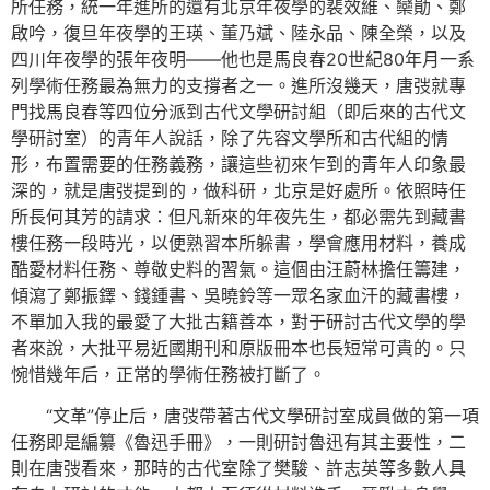
所任務，統一年進所的還有北京年夜學的裴效維、欒勛、鄭
啟吟，復旦年夜學的王瑛、董乃斌、陸永品、陳全榮，以及
四川年夜學的張年夜明——他也是馬良春20世紀80年月一系
列學術任務最為無力的支撐者之一。進所沒幾天，唐弢就專
門找馬良春等四位分派到古代文學研討組（即后來的古代文
學研討室）的青年人說話，除了先容文學所和古代組的情
形，布置需要的任務義務，讓這些初來乍到的青年人印象最
深的，就是唐弢提到的，做科研，北京是好處所。依照時任
所長何其芳的請求：但凡新來的年夜先生，都必需先到藏書
樓任務一段時光，以便熟習本所躲書，學會應用材料，養成
酷愛材料任務、尊敬史料的習氣。這個由汪蔚林擔任籌建，
傾瀉了鄭振鐸、錢鍾書、吳曉鈴等一眾名家血汗的藏書樓，
不單加入我的最愛了大批古籍善本，對于研討古代文學的學
者來說，大批平易近國期刊和原版冊本也長短常可貴的。只
惋惜幾年后，正常的學術任務被打斷了。
“文革”停止后，唐弢帶著古代文學研討室成員做的第一項
任務即是編纂《魯迅手冊》，一則研討魯迅有其主要性，二
則在唐弢看來，那時的古代室除了樊駿、許志英等多數人具