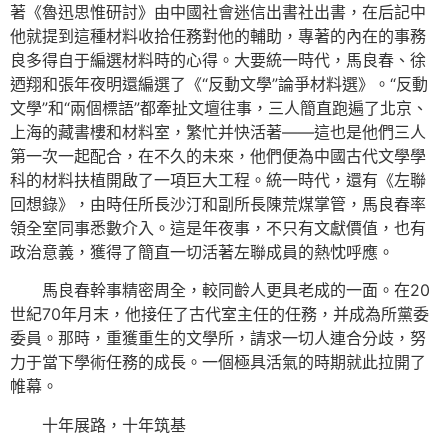
著《魯迅思惟研討》由中國社會迷信出書社出書，在后記中
他就提到這種材料收拾任務對他的輔助，專著的內在的事務
良多得自于編選材料時的心得。大要統一時代，馬良春、徐
迺翔和張年夜明還編選了《“反動文學”論爭材料選》。“反動
文學”和“兩個標語”都牽扯文壇往事，三人簡直跑遍了北京、
上海的藏書樓和材料室，繁忙并快活著——這也是他們三人
第一次一起配合，在不久的未來，他們便為中國古代文學學
科的材料扶植開啟了一項巨大工程。統一時代，還有《左聯
回想錄》，由時任所長沙汀和副所長陳荒煤掌管，馬良春率
領全室同事悉數介入。這是年夜事，不只有文獻價值，也有
政治意義，獲得了簡直一切活著左聯成員的熱忱呼應。
馬良春幹事精密周全，較同齡人更具老成的一面。在20
世紀70年月末，他接任了古代室主任的任務，并成為所黨委
委員。那時，重獲重生的文學所，請求一切人連合分歧，努
力于當下學術任務的成長。一個極具活氣的時期就此拉開了
帷幕。
十年展路，十年筑基