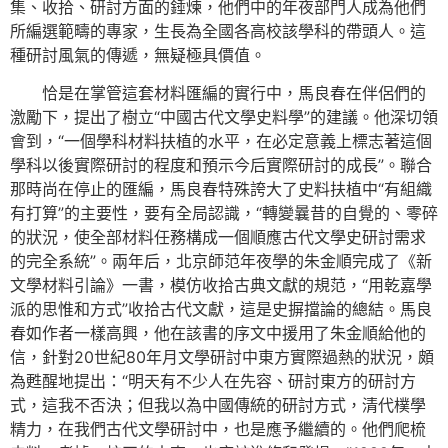
集、收拾、研討方面的錘煉，他們中的年夜部門人成為他們
所編選範疇的專家，生長為全國各高校該學科的帶頭人。這
種研討風氣的傳遞，無疑極具價值。
恰是在掌管這套材料匯編的實行中，馬良春在伴侶們的
激勵下，提出了樹立“中國古代文學史料學”的建議。他深切領
會到，“一個學科材料扶植的水平，在必定意義上標志著這個
學科以後實際研討的程度和預示今后實際研討的成長”。聯合
那時尚在停止的匯編，馬良春特殊誇大了史料扶植中“有組織
有打算”的主要性，要有全局認識，“轉變曩昔的自覺的、零碎
的狀況，使全部材料任務構成一個順應古代文學史研討需求
的完全系統”。兩年后，北京師范年夜學的朱金順完成了《新
文學材料引論》一書，模仿收拾古典文獻的規范，“用乾嘉學
派的思惟和方式”收拾古代文獻，這是史摒擋論的總結。馬良
春如作者一樣高興，他在該書的序文中援用了朱金順給他的
信，針對20世紀80年月文學研討中東方實際過熱的狀況，頗
為甦醒地提出：“明天有不少人在先容、研討東方的研討方
式，這我不否決；但我以為中國傳統的研討方式，清代樸學
精力，在我們古代文學研討中，也是應予繼續的。他們爬梳