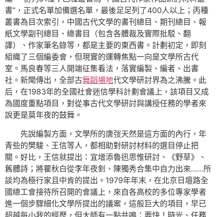
書”，正式名單加備選名單，最後足足列了400人以上；丙種
叢書為目次索引，中國古代文學的書刊總目、期刊總目、報
紙文學副刊總目、總書目（包含各體裁及實際批駁、翻
譯）、作家筆名錄等，都是主要的東西書。計劃初定，即刻
組織了三個編委會，但現實的運轉焦點一向是文學所古代
室。馬良春等三人開端征集看法，落實編製、編者、出書
社。新聞傳出，全部古
舞蹈場地
代文學研討界為之沸騰。此
后，在1983年的全國社會迷信學科計劃會議上，該項目又成
為國度重點項目，對從事古代文學研討與講授任務的學者來
說更是莫年夜的鼓舞。
先說編製方面，文學所的唐弢天然是這方面的內行，年
青些的樊駿、王信等人，都相助對研討材料的選目停止把
關。好比，王信就提出：宜增添魯迅思惟研討、《野草》、
舊體詩；將瞿秋白從李年夜釗、陳獨秀合集中自力出來……所
談均為極行家且中肯的提出。1979年年末，在北京日壇路全
國總工會接待所召開的會議上，來自各高校的多位專家學者
進一個步驟細化文學所提出的議案，這般巨大的項目，早已
超越每小我的經歷，但大師有一點共鳴：要快！時光、任務