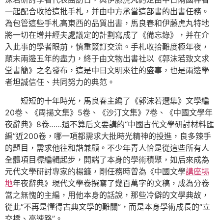
一起配合收拾這批手札，并由中方承當這部書的出書任務。
為包管這些手札高東西的品質出書，馬良春和伊藤虎丸特地
將一切在增井經夫處議定的計劃寫成了《備忘錄》，并在介
入此事的學者眼前，慎重簽訂交流。手札收拾難度極年夜，
顛末兩邊五年的盡力，終于由文物出書社以《郭沫若致文求
堂書簡》之名發布，這是中日文明來往的盛事，也是兩邊學
者坦誠信任、共同努力的典范。
短短的十年時光，馬良春主編了《郭沫若選集》文學編
20卷、《周揚文集》5卷、《沙汀文集》7卷、《中國文學年
夜辭典》8卷……還不算后文要講的“中國古代文學研討材料匯
編”近200卷，哪一項都需求大批時光精神的投進，良多辣手
的題目，需求他往和諧兼顧。不少年青人恰是從這些所有人
全體項目標編輯起步，開端了本身的學術積聚，如后來成為
元代文學研討專家的楊鐮，剛任務時曾為《中國文學
講座場
地
年夜辭典》現代文學卷撰寫了幾百萬字的文稿，成為分卷
當之無愧的主編，用他本身的話說，那些冷僻的文學典故，
從此“不再是懂得古典文學的難關”，而是本身學術成長的“立
交橋、高速路”。