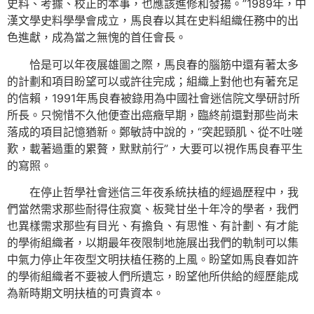
史料、考據、校正的本事，也應該進修和發揚。”1989年，中
漢文學史料學學會成立，馬良春以其在史料組織任務中的出
色進獻，成為當之無愧的首任會長。
恰是可以年夜展雄圖之際，馬良春的腦筋中還有著太多
的計劃和項目盼望可以或許往完成；組織上對他也有著充足
的信賴，1991年馬良春被錄用為中國社會迷信院文學研討所
所長。只惋惜不久他便查出癌癥早期，臨終前還對那些尚未
落成的項目記憶猶新。鄭敏詩中說的，“突起頸肌、從不吐嗟
歎，載著過重的累贅，默默前行”，大要可以視作馬良春平生
的寫照。
在停止哲學社會迷信三年夜系統扶植的經過歷程中，我
們當然需求那些耐得住寂寞、板凳甘坐十年冷的學者，我們
也異樣需求那些有目光、有擔負、有思惟、有計劃、有才能
的學術組織者，以期最年夜限制地施展出我們的軌制可以集
中氣力停止年夜型文明扶植任務的上風。盼望如馬良春如許
的學術組織者不要被人們所遺忘，盼望他所供給的經歷能成
為新時期文明扶植的可貴資本。