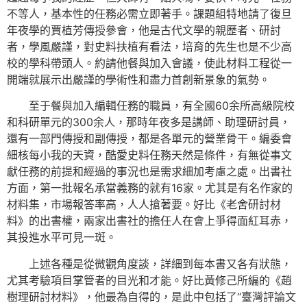
不等人，基本性的任務必需立即著手。課題組特地請了復旦
年夜學的賈植芳傳授參會，他是古代文學的親歷者、研討
者，學風嚴謹，對史料扶植有看法，培育的先生也是不少高
校的學科帶頭人。約請他餐與加入會議，使此材料工程從一
開端就展示出嚴謹的學術性和盡力首創新景象的氣勢。
至于餐與加入編輯任務的職員，有全國60余所高級院校
和科研單元的300余人，那時年夜多是講師、助理研討員，
還有一部門傳授和副傳授，都是各單元的營業骨干。編委會
細核每小我的天資，酷愛史料任務天然是條件，有無從事文
獻任務的前提和經過的事況也是需求細加考慮之處。出書社
方面，第一批報名承當義務的就有16家。尤其是有名作家的
材料集，市場報答率高，人人搶著要。好比《老舍研討材
料》的出書權，兩家出書社的擔任人在會上爭得面紅耳赤，
其投進水平可見一斑。
上述各種是從微觀角度談，詳細到每本書又各有狀態，
尤其考驗項目掌管者的目光和才能。好比黃修己所編的《趙
樹理研討材料》，他最為自得的，是此中包括了“臺灣評論文