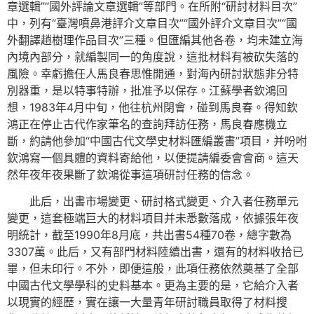
章選輯”“國外評論文章選輯”等部門。在所附“研討材料目次”
中，列有“臺灣噴鼻港評介文章目次”“國外評介文章目次”“國
外翻譯趙樹理作品目次”三種。但匯編其他各卷，均未建立海
內境內部分，就編製同一的角度說，這批材料有被砍失落的
風險。幸虧擔任人馬良春思惟開通，對海內研討狀態非分特
別器重，是以特事特辦，批准予以保存。江蘇學者欽鴻回
想，1983年4月中旬，他往杭州閉會，碰到馬良春。得知欽
鴻正在停止古代作家筆名的查詢拜訪任務，馬良春應機立
斷，約請他參加“中國古代文學史材料匯編叢書”項目，并吩咐
欽鴻寫一個具體的資料寄給他，以便提請編委會會商。這天
然年夜年夜果斷了欽鴻從事這項研討任務的信念。
此后，出書市場變更、研討格式變更、介入者任務單元
變更，這套極端巨大的材料項目并未悉數落成，依據張年夜
明統計，截至1990年8月底，共出書54種70卷，總字數為
3307萬。此后，又有部門材料陸續出書，還有的材料收拾已
畢，但未印行。不外，即便這般，此項任務依然奠基了全部
中國古代文學學科的史料基本。更為主要的是，它給介入者
以現實的經歷，實在讓一大量青年研討職員取得了材料搜