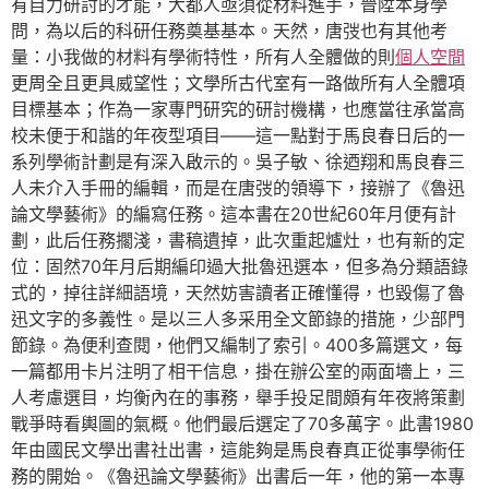
有自力研討的才能，大都人亟須從材料進手，晉陞本身學
問，為以后的科研任務奠基基本。天然，唐弢也有其他考
量：小我做的材料有學術特性，所有人全體做的則
個人空間
更周全且更具威望性；文學所古代室有一路做所有人全體項
目標基本；作為一家專門研究的研討機構，也應當往承當高
校未便于和諧的年夜型項目——這一點對于馬良春日后的一
系列學術計劃是有深入啟示的。吳子敏、徐迺翔和馬良春三
人未介入手冊的編輯，而是在唐弢的領導下，接辦了《魯迅
論文學藝術》的編寫任務。這本書在20世紀60年月便有計
劃，此后任務擱淺，書稿遺掉，此次重起爐灶，也有新的定
位：固然70年月后期編印過大批魯迅選本，但多為分類語錄
式的，掉往詳細語境，天然妨害讀者正確懂得，也毀傷了魯
迅文字的多義性。是以三人多采用全文節錄的措施，少部門
節錄。為便利查閱，他們又編制了索引。400多篇選文，每
一篇都用卡片注明了相干信息，掛在辦公室的兩面墻上，三
人考慮選目，均衡內在的事務，舉手投足間頗有年夜將策劃
戰爭時看輿圖的氣概。他們最后選定了70多萬字。此書1980
年由國民文學出書社出書，這能夠是馬良春真正從事學術任
務的開始。《魯迅論文學藝術》出書后一年，他的第一本專