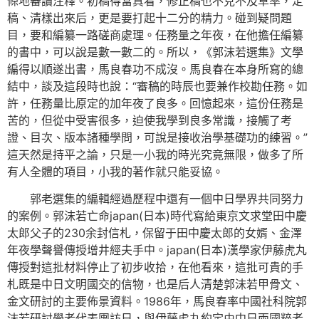
條地審讀注釋。初稿得當真看，修正稿也不克不及草率，定
稿、清樣出來后，更是要打起十二分的精力。碰到疑問題
目，要和編纂一路磋商處理。任務量之年夜，在他擔任編纂
的書中，可以說是數一數二的。所以，《郭沫若選集》文學
編得以順遂出書，馬良春功不成沒。馬良春在本身所寫的總
結中，談及這段時也說：“審稿的時辰也要兼作校勘任務。如
許，任務量比原定的加年夜了良多。回憶起來，這份任務是
苦的，但從中受害很多，迫使我學到良多常識，接觸了考
證、目次、版本諸種學問，可說是接收治學基礎功的練習。”
這天然是持平之論，只是一小我的時光究竟無限，做多了所
有人全體的項目，小我的著作就只能妥協。
郭老選集的編輯經過歷程中還有一個中日學界共同努力
的案例。郭沫若亡命japan(日本)時代寫給東京文求堂田中慶
太郎父子的230余封信札，保留于田中慶太郎的女婿、金澤
年夜學聲譽傳授增井經夫手中。japan(日本)漢學家伊藤虎丸
傳授對這批材料停止了初步收拾，在他看來，這批可貴的手
札既是中日文明國交的信物，也是后人清楚郭沫若甲骨文、
金文研討的主要佈景資料。1986年，馬良春率中國社科院郭
沫若研討學者代表團訪日，與伊藤虎丸約定由中日兩國粹者