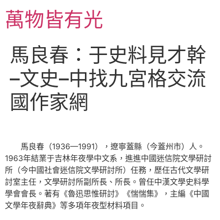
跳
萬物皆有光
至
主
要
馬良春：于史料見才幹
內
容
–文史–中找九宮格交流
國作家網
馬良春（1936—1991），遼寧蓋縣（今蓋州市）人。
1963年結業于吉林年夜學中文系，進進中國迷信院文學研討
所（今中國社會迷信院文學研討所）任務，歷任古代文學研
討室主任，文學研討所副所長、所長。曾任中漢文學史料學
學會會長。著有《魯迅思惟研討》《惴惴集》，主編《中國
文學年夜辭典》等多項年夜型材料項目。