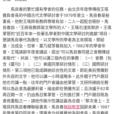
馬良春的繁忙還有學會的任務，由北京年夜學傳授王瑤
擔負會長的中國古代文學研討會于1979年景立，馬良春是秘
書長，他對王瑤師長教師尊敬有加，二人一起配合極好。馬
良春說，“王師長教師是文學所的人”，王瑤也淺笑默許。王瑤
掌管的“近百年來一些著名學者對中國文學研討的進獻”項目，
便請馬良春代為擔任，以文學所的學者為主來撰寫，鄧紹
基、沈成全、范寧、董乃斌等餐與加入。1982年的學會年
會，王瑤請辭年夜會講話，提出“可以馬良春同道之會務陳述
來取代”，并說：“他可以講三個內在的事務：（一）會務（包
含《叢刊》）；（二）美國同業研討情形；（三）國際研討
情形。第三項他已寫成歸納綜合性的文章，即赴美前預備對
外先容的文字，他可以講一小時或略多。此外關于門戶題目
他也可講一點，往年的門戶會議由他掌管，文研所總結任務
時以為此會為最勝利者，緣由即在預備充足；且決議于82年
再召開一次，仍由馬召集掌管，已列進打算。門戶題目既為
會商重點之一，請他作啟示性講話最為合適。”那次會上，王
瑤保持馬良春蟬聯秘書長，馬良春
舞蹈教室
固辭未果。1987
年學會第四屆年會，理事會分歧推薦他為副會長，馬良春峻