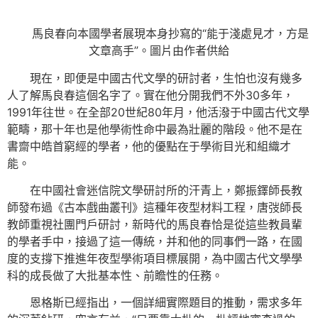
馬良春向本國學者展現本身抄寫的“能于淺處見才，方是
文章高手”。圖片由作者供給
現在，即便是中國古代文學的研討者，生怕也沒有幾多
人了解馬良春這個名字了。實在他分開我們不外30多年，
1991年往世。在全部20世紀80年月，他活潑于中國古代文學
範疇，那十年也是他學術性命中最為壯麗的階段。他不是在
書齋中皓首窮經的學者，他的優點在于學術目光和組織才
能。
在中國社會迷信院文學研討所的汗青上，鄭振鐸師長教
師發布過《古本戲曲叢刊》這種年夜型材料工程，唐弢師長
教師重視社團門戶研討，新時代的馬良春恰是從這些教員輩
的學者手中，接過了這一傳統，并和他的同事們一路，在國
度的支撐下推進年夜型學術項目標展開，為中國古代文學學
科的成長做了大批基本性、前瞻性的任務。
恩格斯已經指出，一個詳細實際題目的推動，需求多年