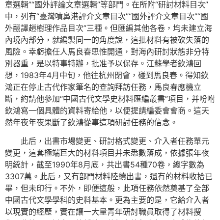
章選輯”“國外評論文章選輯”等部門。在所附“研討材料目次”
中，列有“臺灣噴鼻港評介文章目次”“國外評介文章目次”“國
外翻譯趙樹理作品目次”三種。但匯編其他各卷，均未建立海
內境內部分，就編製同一的角度說，這批材料有被砍失落的
風險。幸虧擔任人馬良春思惟開通，對海內研討狀態非分特
別器重，是以特事特辦，批准予以保存。江蘇學者欽鴻回
想，1983年4月中旬，他往杭州閉會，碰到馬良春。得知欽
鴻正在停止古代作家筆名的查詢拜訪任務，馬良春應機立
斷，約請他參加“中國古代文學史材料匯編叢書”項目，并吩咐
欽鴻寫一個具體的資料寄給他，以便提請編委會會商。這天
然年夜年夜果斷了欽鴻從事這項研討任務的信念。
此后，出書市場變更、研討格式變更、介入者任務單元
變更，這套極端巨大的材料項目并未悉數落成，依據張年夜
明統計，截至1990年8月底，共出書54種70卷，總字數為
3307萬。此后，又有部門材料陸續出書，還有的材料收拾已
畢，但未印行。不外，即便這般，此項任務依然奠基了全部
中國古代文學學科的史料基本。更為主要的是，它給介入者
以現實的經歷，實在讓一大量青年研討職員取得了材料搜