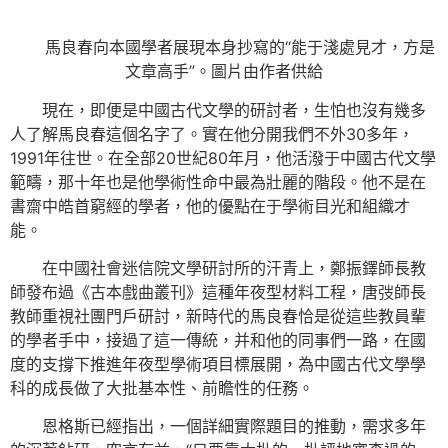
馬良春向本國學者展現本身抄寫的“能于淺處見才，方是
文章高手”。圖片由作者供給
現在，即便是中國古代文學的研討者，生怕也沒有幾多
人了解馬良春這個名字了。實在他分開我們不外30多年，
1991年往世。在全部20世紀80年月，他活潑于中國古代文學
範疇，那十年也是他學術性命中最為壯麗的階段。他不是在
書齋中皓首窮經的學者，他的優點在于學術目光和組織才
能。
在中國社會迷信院文學研討所的汗青上，鄭振鐸師長教
師發布過《古本戲曲叢刊》這種年夜型材料工程，唐弢師長
教師重視社團門戶研討，新時代的馬良春恰是從這些教員輩
的學者手中，接過了這一傳統，并和他的同事們一路，在國
度的支撐下推進年夜型學術項目標展開，為中國古代文學學
科的成長做了大批基本性、前瞻性的任務。
恩格斯已經指出，一個詳細實際題目的推動，需求多年