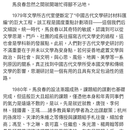
馬良春忽然之間就開端忙得腳不沾地。
1979年文學所古代室便斷定了“中國古代文學研討材料匯
編”的巨大工程，該工程是國度重點計劃項目——這個我們后
文細說。統一時代，馬良春以其奇特的敏感，認識到可以從
文學思潮、門戶、社團的成長往描寫古代文學史的過程，這
也會是學科新的發展點。此前，人們對于古代文學史研討的
不滿重要在于并未以文學為安身點，若何妥善地處置文學與
政治、與社會、與文明，與心思、風俗、地輿、美學等一系
列原因的關系，真正找到中國古代文學所受本國文學和傳統
文學的影響，思潮研討是一個有用的且具有充足包涵性的道
路。
1980年，馬良春的設法漸趨成熟，課題組的謀劃也基礎
完成，但這般巨大且超前的課題，僅憑他本身和年青同事們
的氣力是遠遠不敷的，是以，先是就近就教，唐弢、李何
林、錢鍾書、王瑤……諸多教員輩的學者為之出謀獻策；杭州
的孫席珍、天津的朱維之等傳授與課題組手札往復，細加會
商；馮至、卞之琳、袁可嘉、任繼愈、朱光潛、楊周翰等師