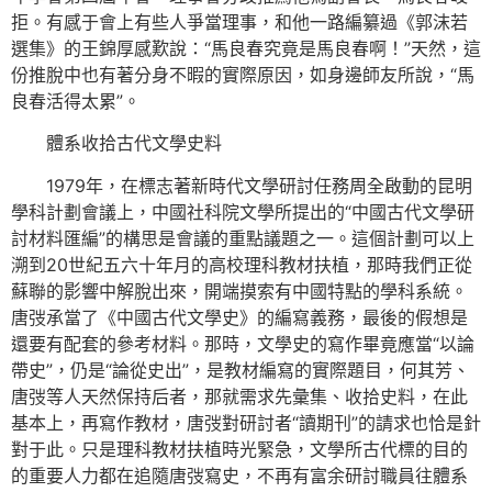
拒。有感于會上有些人爭當理事，和他一路編纂過《郭沫若
選集》的王錦厚感歎說：“馬良春究竟是馬良春啊！”天然，這
份推脫中也有著分身不暇的實際原因，如身邊師友所說，“馬
良春活得太累”。
體系收拾古代文學史料
1979年，在標志著新時代文學研討任務周全啟動的昆明
學科計劃會議上，中國社科院文學所提出的“中國古代文學研
討材料匯編”的構思是會議的重點議題之一。這個計劃可以上
溯到20世紀五六十年月的高校理科教材扶植，那時我們正從
蘇聯的影響中解脫出來，開端摸索有中國特點的學科系統。
唐弢承當了《中國古代文學史》的編寫義務，最後的假想是
還要有配套的參考材料。那時，文學史的寫作畢竟應當“以論
帶史”，仍是“論從史出”，是教材編寫的實際題目，何其芳、
唐弢等人天然保持后者，那就需求先彙集、收拾史料，在此
基本上，再寫作教材，唐弢對研討者“讀期刊”的請求也恰是針
對于此。只是理科教材扶植時光緊急，文學所古代標的目的
的重要人力都在追隨唐弢寫史，不再有富余研討職員往體系