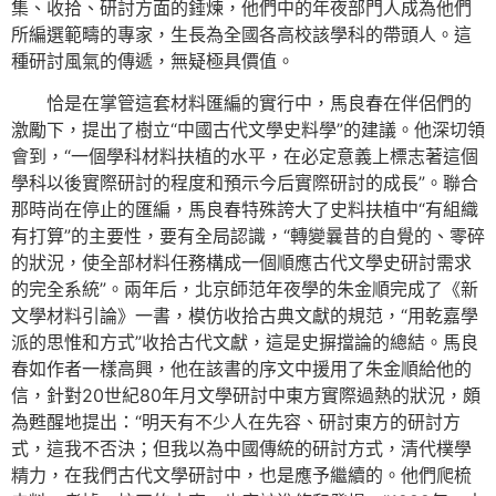
集、收拾、研討方面的錘煉，他們中的年夜部門人成為他們
所編選範疇的專家，生長為全國各高校該學科的帶頭人。這
種研討風氣的傳遞，無疑極具價值。
恰是在掌管這套材料匯編的實行中，馬良春在伴侶們的
激勵下，提出了樹立“中國古代文學史料學”的建議。他深切領
會到，“一個學科材料扶植的水平，在必定意義上標志著這個
學科以後實際研討的程度和預示今后實際研討的成長”。聯合
那時尚在停止的匯編，馬良春特殊誇大了史料扶植中“有組織
有打算”的主要性，要有全局認識，“轉變曩昔的自覺的、零碎
的狀況，使全部材料任務構成一個順應古代文學史研討需求
的完全系統”。兩年后，北京師范年夜學的朱金順完成了《新
文學材料引論》一書，模仿收拾古典文獻的規范，“用乾嘉學
派的思惟和方式”收拾古代文獻，這是史摒擋論的總結。馬良
春如作者一樣高興，他在該書的序文中援用了朱金順給他的
信，針對20世紀80年月文學研討中東方實際過熱的狀況，頗
為甦醒地提出：“明天有不少人在先容、研討東方的研討方
式，這我不否決；但我以為中國傳統的研討方式，清代樸學
精力，在我們古代文學研討中，也是應予繼續的。他們爬梳