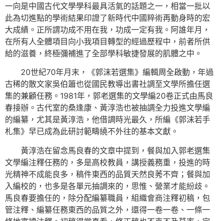
一向是中國古代文學學科最具活氣的話題之一，相當一批以
此為切進點的學術結果印證了新時代中國粹術再動身時的宏
大成績。正所謂功成不用在我，功成一定有我。阿誰年月，
在所有人全體項目向小我項目轉型的經過歷程中，前者所供
給的滋養，終極彌補進了全部學科敏捷發展的肌體之中。
20世紀70年月末，《郭沫若選集》編輯周全啟動，年過
古稀的散文家吳伯簫也從國民教導出書社調至文學所擔任選
集的兼顧任務。1981年，郭老選集的文學編20卷正式由馬良
春接辦。古代室的桑逢康、黃淳浩也被抽調全力投進文學編
的編纂，尤其是黃淳浩，他借調時光最久，所編《郭沫若手
札集》早已成為此研討範疇繞不外往的基本文獻。
黃淳浩在留念馬良春的文章中提到，餐與加入郭老選集
文學編注釋任務的，多是高校教員，講授義務重，投進的時
光精神不成能良多，稿件東西的品質天然良莠不齊；餐與加
入編校的，也多是各單元抽調來的，思惟、營業才能紛歧。
馬良春要擔任的，除分配編纂職員，組織會商注釋初稿，包
管注釋、編纂任務東西的品質之外，還得一卷一卷、一條一