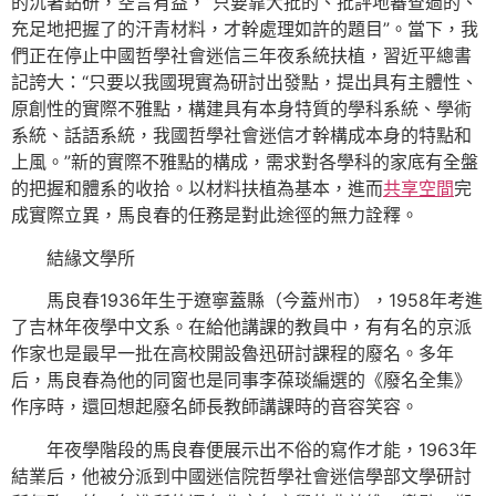
的沉著鉆研，空言有益，“只要靠大批的、批評地審查過的、
充足地把握了的汗青材料，才幹處理如許的題目”。當下，我
們正在停止中國哲學社會迷信三年夜系統扶植，習近平總書
記誇大：“只要以我國現實為研討出發點，提出具有主體性、
原創性的實際不雅點，構建具有本身特質的學科系統、學術
系統、話語系統，我國哲學社會迷信才幹構成本身的特點和
上風。”新的實際不雅點的構成，需求對各學科的家底有全盤
的把握和體系的收拾。以材料扶植為基本，進而
共享空間
完
成實際立異，馬良春的任務是對此途徑的無力詮釋。
結緣文學所
馬良春1936年生于遼寧蓋縣（今蓋州市），1958年考進
了吉林年夜學中文系。在給他講課的教員中，有有名的京派
作家也是最早一批在高校開設魯迅研討課程的廢名。多年
后，馬良春為他的同窗也是同事李葆琰編選的《廢名全集》
作序時，還回想起廢名師長教師講課時的音容笑容。
年夜學階段的馬良春便展示出不俗的寫作才能，1963年
結業后，他被分派到中國迷信院哲學社會迷信學部文學研討