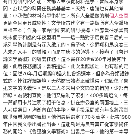
有自力研討的才能，大都人亟須從材料進手，晉陞本身學
問，為以后的科研任務奠基基本。天然，唐弢也有其他考
量：小我做的材料有學術特性，所有人全體做的則
個人空間
更周全且更具威望性；文學所古代室有一路做所有人全體項
目標基本；作為一家專門研究的研討機構，也應當往承當高
校未便于和諧的年夜型項目——這一點對于馬良春日后的一
系列學術計劃是有深入啟示的。吳子敏、徐迺翔和馬良春三
人未介入手冊的編輯，而是在唐弢的領導下，接辦了《魯迅
論文學藝術》的編寫任務。這本書在20世紀60年月便有計
劃，此后任務擱淺，書稿遺掉，此次重起爐灶，也有新的定
位：固然70年月后期編印過大批魯迅選本，但多為分類語錄
式的，掉往詳細語境，天然妨害讀者正確懂得，也毀傷了魯
迅文字的多義性。是以三人多采用全文節錄的措施，少部門
節錄。為便利查閱，他們又編制了索引。400多篇選文，每
一篇都用卡片注明了相干信息，掛在辦公室的兩面墻上，三
人考慮選目，均衡內在的事務，舉手投足間頗有年夜將策劃
戰爭時看輿圖的氣概。他們最后選定了70多萬字。此書1980
年由國民文學出書社出書，這能夠是馬良春真正從事學術任
務的開始。《魯迅論文學藝術》出書后一年，他的第一本專