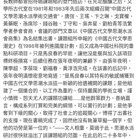
長教師都曾招待過課題組的登門造訪，在充足醞釀之后，文
學所古代室在1981年和1983年先后兩次組織召開“中國古代
文學思潮水派學術交通會”，唐弢、王瑤、卞之琳、戈寶權、
黃藥眠、孫席珍、錢谷融、丁守和、吳奔星、劉柏青等浩繁
學者參會會商，會議的部門文章以《中國古代文學思潮水派
會商集》為名結集出書。課題組所申報的《中國古代文學思
潮史》在1986年被列進國度計劃，后又成為中國社科院的重
點科研項目。只是馬良春的早逝，讓他沒能餐與加入該項目
標終極撰寫。后續任務在張年夜明的兼顧下，由張年夜明、
陳學超、李葆琰、劉福春、黃淳浩完成。在該書的后記中，
張年夜明滿懷密意地寫道：“是馬良春以其特有的敏感捕獲到
中國古代文學思潮水派這一新穎的拾遺補闕的課題；是他組
建了一個連合的、以工作為重的、保持嚴厲的學術立場、謹
小慎微、怨天尤人的課題功課組……是他群策群力、善納嘉
言，構成系列打算和完美的綱領，可以實行的計劃；是他爭
奪到下級的關心，取得了社會上的追蹤關心，博得了出書社
的支撐。現在書稿完成了，固然他沒有執筆草擬一個字，但
他的功勞是第一位的。”——文人相重，莫過于此。思潮水派
研討很快就溢出了該課題組的范圍，在此后的二十多年中，