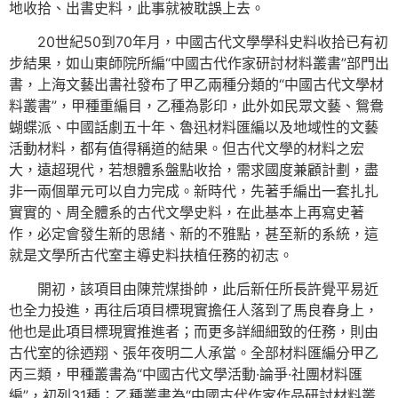
地收拾、出書史料，此事就被耽誤上去。
20世紀50到70年月，中國古代文學學科史料收拾已有初
步結果，如山東師院所編“中國古代作家研討材料叢書”部門出
書，上海文藝出書社發布了甲乙兩種分類的“中國古代文學材
料叢書”，甲種重編目，乙種為影印，此外如民眾文藝、鴛鴦
蝴蝶派、中國話劇五十年、魯迅材料匯編以及地域性的文藝
活動材料，都有值得稱道的結果。但古代文學的材料之宏
大，遠超現代，若想體系盤點收拾，需求國度兼顧計劃，盡
非一兩個單元可以自力完成。新時代，先著手編出一套扎扎
實實的、周全體系的古代文學史料，在此基本上再寫史著
作，必定會發生新的思緒、新的不雅點，甚至新的系統，這
就是文學所古代室主導史料扶植任務的初志。
開初，該項目由陳荒煤掛帥，此后新任所長許覺平易近
也全力投進，再往后項目標現實擔任人落到了馬良春身上，
他也是此項目標現實推進者；而更多詳細細致的任務，則由
古代室的徐迺翔、張年夜明二人承當。全部材料匯編分甲乙
丙三類，甲種叢書為“中國古代文學活動·論爭·社團材料匯
編”，初列31種；乙種叢書為“中國古代作家作品研討材料叢