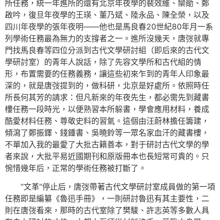
所任務，統一年進所的還有北京年夜學的裴效維、欒勛、鄭
啟吟，復旦年夜學的王瑛、董乃斌、陸永品、陳全榮，以及
四川年夜學的張年夜明——他也是馬良春20世紀80年月一系
列學術任務最為無力的支撐者之一。進所沒幾天，唐弢就專
門找馬良春等四位分派到古代文學研討組（即后來的古代文
學研討室）的青年人說話，除了先容文學所和古代組的情
形，布置需要的任務義務，讓這些初來乍到的青年人印象最
深的，就是唐弢提到的，做科研，北京是好處所。依照時任
所長何其芳的請求：但凡新來的年夜先生，都必需先到藏書
樓任務一段時光，以便熟習本所躲書，學會應用材料，養成
酷愛材料任務、尊敬史料的習氣。這個由汪蔚林擔任籌建，
傾瀉了鄭振鐸、錢鍾書、吳曉鈴等一眾名家血汗的藏書樓，
不單加入我的最愛了大批古籍善本，對于研討古代文學的學
者來說，大批平易近國期刊和原版冊本也長短常可貴的。只
惋惜幾年后，正常的學術任務被打斷了。
“文革”停止后，唐弢帶著古代文學研討室成員做的第一項
任務即是編纂《魯迅手冊》，一則研討魯迅有其主要性，二
則在唐弢看來，那時的古代室除了樊駿、許志英等多數人具