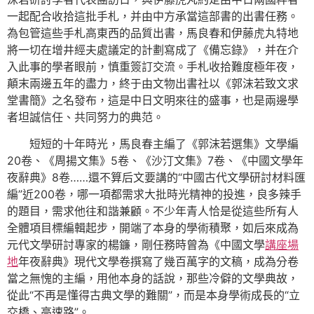
一起配合收拾這批手札，并由中方承當這部書的出書任務。
為包管這些手札高東西的品質出書，馬良春和伊藤虎丸特地
將一切在增井經夫處議定的計劃寫成了《備忘錄》，并在介
入此事的學者眼前，慎重簽訂交流。手札收拾難度極年夜，
顛末兩邊五年的盡力，終于由文物出書社以《郭沫若致文求
堂書簡》之名發布，這是中日文明來往的盛事，也是兩邊學
者坦誠信任、共同努力的典范。
短短的十年時光，馬良春主編了《郭沫若選集》文學編
20卷、《周揚文集》5卷、《沙汀文集》7卷、《中國文學年
夜辭典》8卷……還不算后文要講的“中國古代文學研討材料匯
編”近200卷，哪一項都需求大批時光精神的投進，良多辣手
的題目，需求他往和諧兼顧。不少年青人恰是從這些所有人
全體項目標編輯起步，開端了本身的學術積聚，如后來成為
元代文學研討專家的楊鐮，剛任務時曾為《中國文學
講座場
地
年夜辭典》現代文學卷撰寫了幾百萬字的文稿，成為分卷
當之無愧的主編，用他本身的話說，那些冷僻的文學典故，
從此“不再是懂得古典文學的難關”，而是本身學術成長的“立
交橋、高速路”。