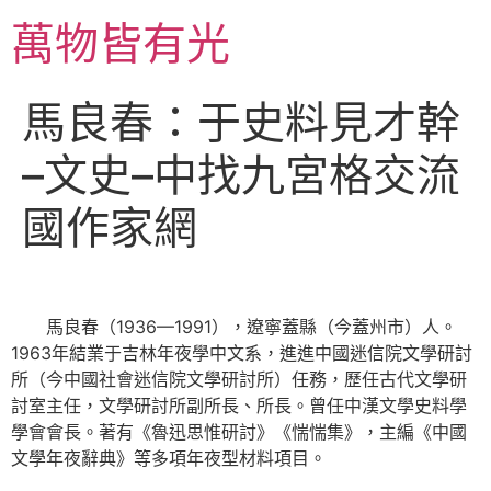
跳
萬物皆有光
至
主
要
馬良春：于史料見才幹
內
容
–文史–中找九宮格交流
國作家網
馬良春（1936—1991），遼寧蓋縣（今蓋州市）人。
1963年結業于吉林年夜學中文系，進進中國迷信院文學研討
所（今中國社會迷信院文學研討所）任務，歷任古代文學研
討室主任，文學研討所副所長、所長。曾任中漢文學史料學
學會會長。著有《魯迅思惟研討》《惴惴集》，主編《中國
文學年夜辭典》等多項年夜型材料項目。