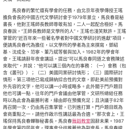
馬良春的繁忙還有學會的任務，由北京年夜學傳授王瑤
擔負會長的中國古代文學研討會于1979年景立，馬良春是秘
書長，他對王瑤師長教師尊敬有加，二人一起配合極好。馬
良春說，“王師長教師是文學所的人”，王瑤也淺笑默許。王瑤
掌管的“近百年來一些著名學者對中國文學研討的進獻”項目，
便請馬良春代為擔任，以文學所的學者為主來撰寫，鄧紹
基、沈成全、范寧、董乃斌等餐與加入。1982年的學會年
會，王瑤請辭年夜會講話，提出“可以馬良春同道之會務陳述
來取代”，并說：“他可以講三個內在的事務：（一）會務（包
含《叢刊》）；（二）美國同業研討情形；（三）國際研討
情形。第三項他已寫成歸納綜合性的文章，即赴美前預備對
外先容的文字，他可以講一小時或略多。此外關于門戶題目
他也可講一點，往年的門戶會議由他掌管，文研所總結任務
時以為此會為最勝利者，緣由即在預備充足；且決議于82年
再召開一次，仍由馬召集掌管，已列進打算。門戶題目既為
會商重點之一，請他作啟示性講話最為合適。”那次會上，王
瑤保持馬良春蟬聯秘書長，馬良春
舞蹈教室
固辭未果。1987
年學會第四屆年會，理事會分歧推薦他為副會長，馬良春峻