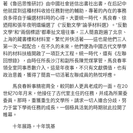
著《魯迅思惟研討》由中國社會迷信出書社出書，在后記中
他就提到這種材料收拾任務對他的輔助，專著的內在的事務
良多得自于編選材料時的心得。大要統一時代，馬良春、徐
迺翔和張年夜明還編選了《“反動文學”論爭材料選》。“反動
文學”和“兩個標語”都牽扯文壇往事，三人簡直跑遍了北京、
上海的藏書樓和材料室，繁忙并快活著——這也是他們三人
第一次一起配合，在不久的未來，他們便為中國古代文學學
科的材料扶植開啟了一項巨大工程。統一時代，還有《左聯
回想錄》，由時任所長沙汀和副所長陳荒煤掌管，馬良春率
領全室同事悉數介入。這是年夜事，不只有文獻價值，也有
政治意義，獲得了簡直一切活著左聯成員的熱忱呼應。
馬良春幹事精密周全，較同齡人更具老成的一面。在20
世紀70年月末，他接任了古代室主任的任務，并成為所黨委
委員。那時，重獲重生的文學所，請求一切人連合分歧，努
力于當下學術任務的成長。一個極具活氣的時期就此拉開了
帷幕。
十年展路，十年筑基