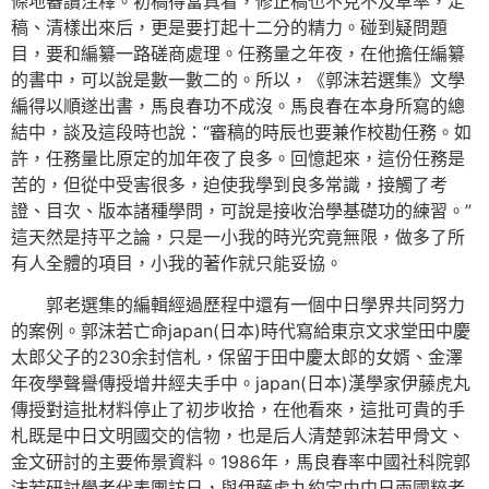
條地審讀注釋。初稿得當真看，修正稿也不克不及草率，定
稿、清樣出來后，更是要打起十二分的精力。碰到疑問題
目，要和編纂一路磋商處理。任務量之年夜，在他擔任編纂
的書中，可以說是數一數二的。所以，《郭沫若選集》文學
編得以順遂出書，馬良春功不成沒。馬良春在本身所寫的總
結中，談及這段時也說：“審稿的時辰也要兼作校勘任務。如
許，任務量比原定的加年夜了良多。回憶起來，這份任務是
苦的，但從中受害很多，迫使我學到良多常識，接觸了考
證、目次、版本諸種學問，可說是接收治學基礎功的練習。”
這天然是持平之論，只是一小我的時光究竟無限，做多了所
有人全體的項目，小我的著作就只能妥協。
郭老選集的編輯經過歷程中還有一個中日學界共同努力
的案例。郭沫若亡命japan(日本)時代寫給東京文求堂田中慶
太郎父子的230余封信札，保留于田中慶太郎的女婿、金澤
年夜學聲譽傳授增井經夫手中。japan(日本)漢學家伊藤虎丸
傳授對這批材料停止了初步收拾，在他看來，這批可貴的手
札既是中日文明國交的信物，也是后人清楚郭沫若甲骨文、
金文研討的主要佈景資料。1986年，馬良春率中國社科院郭
沫若研討學者代表團訪日，與伊藤虎丸約定由中日兩國粹者