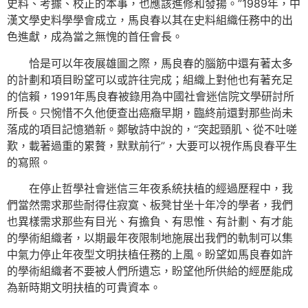
史料、考據、校正的本事，也應該進修和發揚。”1989年，中
漢文學史料學學會成立，馬良春以其在史料組織任務中的出
色進獻，成為當之無愧的首任會長。
恰是可以年夜展雄圖之際，馬良春的腦筋中還有著太多
的計劃和項目盼望可以或許往完成；組織上對他也有著充足
的信賴，1991年馬良春被錄用為中國社會迷信院文學研討所
所長。只惋惜不久他便查出癌癥早期，臨終前還對那些尚未
落成的項目記憶猶新。鄭敏詩中說的，“突起頸肌、從不吐嗟
歎，載著過重的累贅，默默前行”，大要可以視作馬良春平生
的寫照。
在停止哲學社會迷信三年夜系統扶植的經過歷程中，我
們當然需求那些耐得住寂寞、板凳甘坐十年冷的學者，我們
也異樣需求那些有目光、有擔負、有思惟、有計劃、有才能
的學術組織者，以期最年夜限制地施展出我們的軌制可以集
中氣力停止年夜型文明扶植任務的上風。盼望如馬良春如許
的學術組織者不要被人們所遺忘，盼望他所供給的經歷能成
為新時期文明扶植的可貴資本。