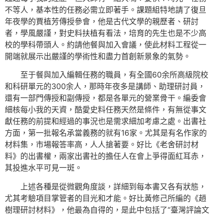
不等人，基本性的任務必需立即著手。課題組特地請了復旦
年夜學的賈植芳傳授參會，他是古代文學的親歷者、研討
者，學風嚴謹，對史料扶植有看法，培育的先生也是不少高
校的學科帶頭人。約請他餐與加入會議，使此材料工程從一
開端就展示出嚴謹的學術性和盡力首創新景象的氣勢。
至于餐與加入編輯任務的職員，有全國60余所高級院校
和科研單元的300余人，那時年夜多是講師、助理研討員，
還有一部門傳授和副傳授，都是各單元的營業骨干。編委會
細核每小我的天資，酷愛史料任務天然是條件，有無從事文
獻任務的前提和經過的事況也是需求細加考慮之處。出書社
方面，第一批報名承當義務的就有16家。尤其是有名作家的
材料集，市場報答率高，人人搶著要。好比《老舍研討材
料》的出書權，兩家出書社的擔任人在會上爭得面紅耳赤，
其投進水平可見一斑。
上述各種是從微觀角度談，詳細到每本書又各有狀態，
尤其考驗項目掌管者的目光和才能。好比黃修己所編的《趙
樹理研討材料》，他最為自得的，是此中包括了“臺灣評論文