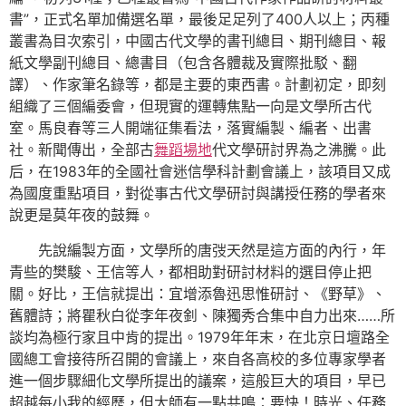
書”，正式名單加備選名單，最後足足列了400人以上；丙種
叢書為目次索引，中國古代文學的書刊總目、期刊總目、報
紙文學副刊總目、總書目（包含各體裁及實際批駁、翻
譯）、作家筆名錄等，都是主要的東西書。計劃初定，即刻
組織了三個編委會，但現實的運轉焦點一向是文學所古代
室。馬良春等三人開端征集看法，落實編製、編者、出書
社。新聞傳出，全部古
舞蹈場地
代文學研討界為之沸騰。此
后，在1983年的全國社會迷信學科計劃會議上，該項目又成
為國度重點項目，對從事古代文學研討與講授任務的學者來
說更是莫年夜的鼓舞。
先說編製方面，文學所的唐弢天然是這方面的內行，年
青些的樊駿、王信等人，都相助對研討材料的選目停止把
關。好比，王信就提出：宜增添魯迅思惟研討、《野草》、
舊體詩；將瞿秋白從李年夜釗、陳獨秀合集中自力出來……所
談均為極行家且中肯的提出。1979年年末，在北京日壇路全
國總工會接待所召開的會議上，來自各高校的多位專家學者
進一個步驟細化文學所提出的議案，這般巨大的項目，早已
超越每小我的經歷，但大師有一點共鳴：要快！時光、任務