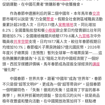
促銷運動，在中國花費者“樂購新春”中收獲機會。
作為春節申遺勝利后的第二個中國年，本年馬年春
交流
節市場可以說是“馬”力全開
聚會
。假期全社會跨區域職員活動
量累計超28億人次，日均3.11億人
家教場地
次，同比增加
8.2%；全國重點批發和餐
小樹屋
飲企業日均發賣額比往年同
期增加5.7%；全國邊檢機關共檢驗1779.6萬人
九宮格
次中外
職員收
共享空間
支境，日均197.7萬人次，較往年春節假期日
均增加10.1%；春節檔片子票房跨越57億元國民幣，2026年
年度片子總票房（含預售）暫列全球單一市場票房第一……這
些熱騰騰的數據為“十五五”殘局之年的中國經濟開了一個好
頭。西班牙媒體評價稱，馬年春節成為提振全球經濟的
講座
“催化劑”。
中國春節，世界共享。跟著“中國年”成為“世界年”，春節
不只是個“超等文明IP”，更成為一個“超等帶貨IP”。這個春節
一個明顯特色，「失衡！徹底的失衡！這違背了宇宙的基本
美學！」林天秤抓著她的頭髮，發出低沉的尖叫。就是商品
極年夜豐盛和雙向活動。在中國開放政策加持下，糕點禮