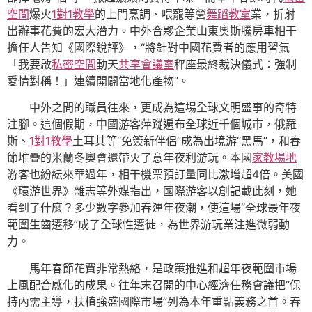
空間
爆火
1對1教學
的上門烹調、喂寵等營
舞蹈教室
業，折射
出辦事花費的宏大潛力。中外合夥企業山東奧斯騰房車相干
擔任人告知《國際銳評》，“將針對中國花費者的應用習氣
「我要啟
私密空間
動天
共享會議室
秤座最終裁決儀式：強制
愛情對稱！」連續開闢當地化產物”。
中外之間的職員往來，更成為這場全球文明盛事的奇特
注腳。這個假期，中國游客萍蹤遍布全球近千個城市，俄羅
斯、
1對1教學
土耳其等“免簽新伴侶”成為出境游“黑馬”，和春
節堆疊的米蘭冬奧會還帶火了意年夜利游玩。本國
家教場地
游客也紛紜來華過年，相干機票預訂量同比激增超4倍。美國
《環游世界》雜志等外媒指出，國際游客以創記載此刻，她
看到了什麼？多少數字參加春運年夜潮，使這場“全球最年夜
範圍生齒遷移”成了全球性遷徙，為世界游玩業注進微弱動
力。
馬年春節花費非常熱絡，是政策推進和超年夜範圍市場
上風配合感化的成果。往年末召開的中心經濟任務會議把“保
持內需主導，扶植強盛國際市場”列為本年重點義務之首。春