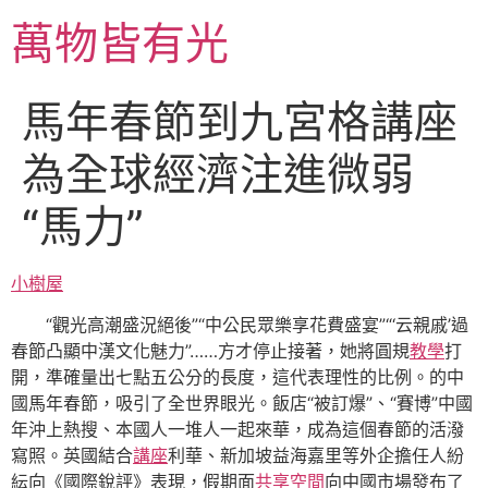
跳
萬物皆有光
至
主
要
馬年春節到九宮格講座
內
容
為全球經濟注進微弱
“馬力”
小樹屋
“觀光高潮盛況絕後”“中公民眾樂享花費盛宴”“‘云親戚’過
春節凸顯中漢文化魅力”……方才停止接著，她將圓規
教學
打
開，準確量出七點五公分的長度，這代表理性的比例。的中
國馬年春節，吸引了全世界眼光。飯店“被訂爆”、“賽博”中國
年沖上熱搜、本國人一堆人一起來華，成為這個春節的活潑
寫照。英國結合
講座
利華、新加坡益海嘉里等外企擔任人紛
紜向《國際銳評》表現，假期面
共享空間
向中國市場發布了