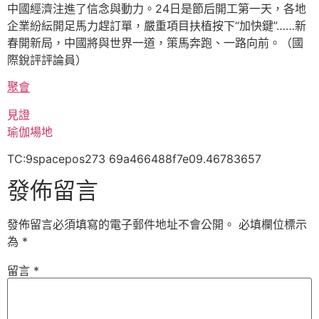
中國經濟注進了信念與動力。24日是節后開工第一天，各地
企業紛紜開足馬力趕訂單，嚴重項目扶植按下“加快鍵”……新
春開新局，中國將與世界一道，策馬奔跑、一路向前。
（國
際銳評評論員）
聚會
見證
瑜伽場地
TC:9spacepos273 69a466488f7e09.46783657
發佈留言
發佈留言必須填寫的電子郵件地址不會公開。
必填欄位標示
為
*
留言
*