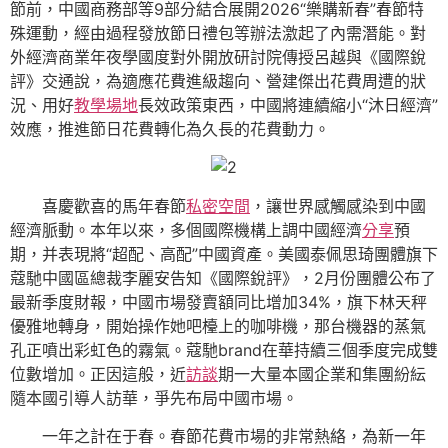
節前，中國商務部等9部分結合展開2026“樂購新春”春節特
殊運動，經由過程發放節日禮包等辦法激起了內需潛能。對
外經濟商業年夜學國度對外開放研討院傳授呂越與《國際銳
評》交通說，為適應花費進級趨向、營建傑出花費周遭的狀
況、用好
教學場地
長效政策東西，中國將連續縮小“沐日經濟”
效應，推進節日花費轉化為久長的花費動力。
喜慶歡喜的馬年春節
私密空間
，讓世界感觸感染到中國
經濟脈動。本年以來，多個國際機構上調中國經濟
分享
預
期，并表現將“超配、高配”中國資產。美國泰佩思琦團體旗下
蔻馳中國區總裁李麗安告知《國際銳評》，2月份團體公布了
最新季度財報，中國市場發賣額同比增加34%，旗下林天秤
優雅地轉身，開始操作她吧檯上的咖啡機，那台機器的蒸氣
孔正噴出彩虹色的霧氣。蔻馳brand在華持續三個季度完成雙
位數增加。正因這般，近
訪談
期一大量本國企業和集團紛紜
隨本國引導人訪華，爭先布局中國市場。
一年之計在于春。春節花費市場的非常熱絡，為新一年