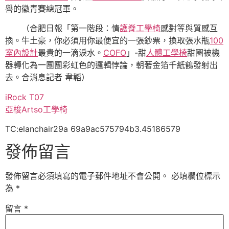
譽的徽青賽總冠軍。
（合肥日報「第一階段：情
護脊工學椅
感對等與質感互
換。牛土豪，你必須用你最便宜的一張鈔票，換取張水瓶
100
室內設計
最貴的一滴淚水。
COFO
」-甜
人體工學椅
甜圈被機
器轉化為一團團彩虹色的邏輯悖論，朝著金箔千紙鶴發射出
去。合消息記者 韋韜）
iRock T07
亞梭Artso工學椅
TC:elanchair29a 69a9ac575794b3.45186579
發佈留言
發佈留言必須填寫的電子郵件地址不會公開。
必填欄位標示
為
*
留言
*