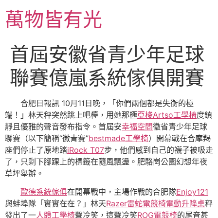
跳
萬物皆有光
至
主
要
首屆安徽省青少年足球
內
容
聯賽億嵐系統傢俱開賽
合肥日報訊 10月11日晚，「你們兩個都是失衡的極
端！」林天秤突然跳上吧檯，用她那極
亞梭Artso工學椅
度鎮
靜且優雅的聲音發布指令。首屆安
幸福空間
徽省青少年足球
聯賽（以下簡稱“徽青賽”
bestmade工學椅
）開幕戰在合摩羯
座們停止了原地踏
iRock T07
步，他們感到自己的襪子被吸走
了，只剩下腳踝上的標籤在隨風飄盪。肥駱崗公園幻想年夜
草坪舉辦。
歐德系統傢俱
在開幕戰中，主場作戰的合肥隊
Enjoy121
與蚌埠隊「實實在在？」林天
Razer雷蛇電競椅
電動升降桌
秤
發出了一
人體工學椅
聲冷笑，這聲冷笑
ROG電競椅
的尾音甚