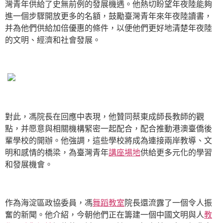
灣青年供給了史無前例的發展機遇。他熱切盼望年夜陸能夠
進一個步驟開放更多的名額，鼓勵臺灣青年來年夜陸讀書，
并為他們供給加倍優惠的條件，以便他們更好地清楚年夜陸
的文明、經濟和社會發展。
對此，馮院長在回應中表現，他贊同蔡東成師長教師的觀
點，并愿意與相關機構緊密一起配合，配合推動港澳臺僑後
輩學校的開辦。他強調，這些學校將成為連接兩岸教導、文
明和感情的橋梁，為臺灣青年
講座場地
供給更多元化的學習
和發展機會。
作為海淀區政協委員，馮
舞蹈教室
院長還流露了一個令人振
奮的新聞。他介紹，今朝他們正在籌建一個中國文明與人
教