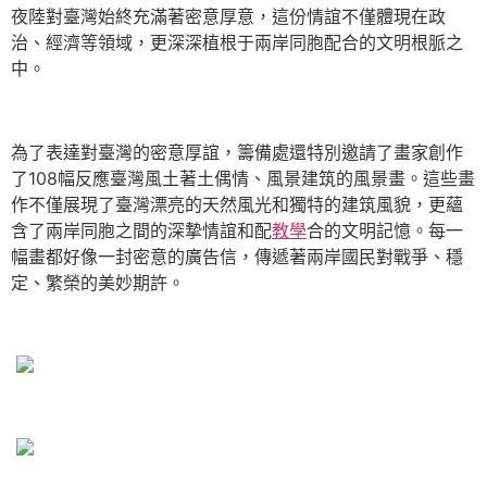
夜陸對臺灣始終充滿著密意厚意，這份情誼不僅體現在政
治、經濟等領域，更深深植根于兩岸同胞配合的文明根脈之
中。
為了表達對臺灣的密意厚誼，籌備處還特別邀請了畫家創作
了108幅反應臺灣風土著土偶情、風景建筑的風景畫。這些畫
作不僅展現了臺灣漂亮的天然風光和獨特的建筑風貌，更蘊
含了兩岸同胞之間的深摯情誼和配
教學
合的文明記憶。每一
幅畫都好像一封密意的廣告信，傳遞著兩岸國民對戰爭、穩
定、繁榮的美妙期許。