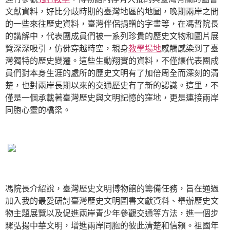
文獻資料，好比分歧時期的臺灣地區的地圖，晚期兩岸之間
的一些來往歷史資料，臺灣伴侶捐贈的字畫等，在馮哲院長
的講解中，代表團成員們被一系列珍貴的歷史文物和圖片展
覽深深吸引，仿佛穿越時空，親身
教學場地
感觸感染到了臺
灣獨特的歷史變遷。這些生動翔實的資料，不僅讓代表團成
員們對本身生涯的處所的歷史文明有了加倍周全而深刻的清
楚，也對兩岸長期以來的交通歷史有了新的認識。這里，不
僅是一個承載著臺灣歷史與文明記憶的窪地，更是連接兩岸
同胞心靈的橋梁。
馮院長介紹說，臺灣歷史文明博物館的籌備任務，旨在通過
加入我的最愛研討臺灣歷史文明圖書文獻資料、舉辦歷史文
物主題展覽以及促進兩岸青少年參觀交通等方法，進一個步
驟弘揚中華文明，增進兩岸同胞的彼此清楚和信賴。祖國年