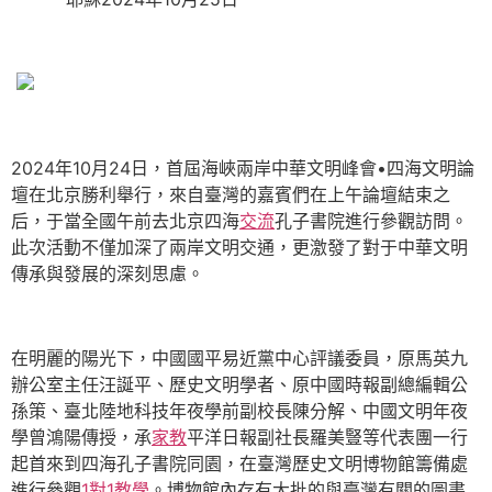
2024年10月24日，首屆海峽兩岸中華文明峰會•四海文明論
壇在北京勝利舉行，來自臺灣的嘉賓們在上午論壇結束之
后，于當全國午前去北京四海
交流
孔子書院進行參觀訪問。
此次活動不僅加深了兩岸文明交通，更激發了對于中華文明
傳承與發展的深刻思慮。
在明麗的陽光下，中國國平易近黨中心評議委員，原馬英九
辦公室主任汪誕平、歷史文明學者、原中國時報副總編輯公
孫策、臺北陸地科技年夜學前副校長陳分解、中國文明年夜
學曾鴻陽傳授，承
家教
平洋日報副社長羅美豎等代表團一行
起首來到四海孔子書院同園，在臺灣歷史文明博物館籌備處
進行參觀
1對1教學
。博物館內存有大批的與臺灣有關的圖書