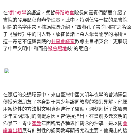
在
1對1教學
論語堂，馮哲
舞蹈教室
院長向嘉賓們簡要介紹了
書院的發展歷程與辦學理念。此中，特別值得一提的是書院
同園的名字由來。據馮院長介紹，“四海孔子書院同園”之名源
于《易經》中的同人卦，象征著諸上惡人聚會論學的場所。
這一寄意不僅與書院的
共享會議室
教導主旨相契合，更體現
了中華文明中“和而分
聚會場地
歧”的意涵。
在隨后的交通環節中，來自臺灣中國文明年夜學的曾鴻陽副
傳授分送朋友了本身對于青少年認同教導的獨到見解。他運
用系統性的方法對文明資源進行了盤點，深刻剖析了影響青
少年文明認同的關鍵原因。曾傳授指出，在當前多元文明的
佈景下，青少
家教
年面臨著各種思惟觀念的沖擊，是以開
會
議室出租
展有針對性的認同教導顯得尤為主要。他提出的這