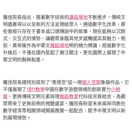
羅佳院長指出，隨著數字技術的
講座場地
不斷進步，傳統文
明遺產得以以全新的方法呈現給眾人。通過數字化改革，那
些曾經只存在于書本或口頭傳說中的故事，現在能夠以沉醉
式、交互式的情勢，讓觀眾身臨其地步感觸感染其魅力。例
如，黃帝陵作為中華文
舞蹈場地
明的精力標識，經過數字化
升級后，不僅在國內惹起了廣泛關注，更在國際上展現了中
華文明的胸無點墨。
羅佳院長還特別提到了“黑悟空”這一現
個人空間
象級作品。它
不僅展現了
1對1教學
中國在數字游戲領域的創新實力
小樹
屋
，更將傳統文明元素與現
舞蹈教室
代科技完善結合，為觀
眾帶來了史無前例的視聽盛宴。羅院長盼望未來兩岸同胞在
數字經濟等相關領域開展務實一起配合，賦予中華文明以新
的展現情勢。