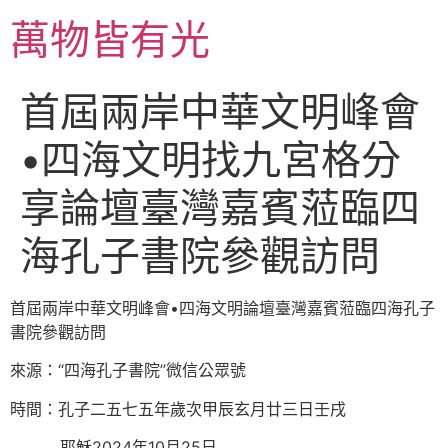
跳
萬物皆有光
至
主
要
首屆兩岸中華文明峰會
內
容
•四海文明找九宮格分
享論壇臺灣嘉賓蒞臨四
海孔子書院參觀訪問
首屆兩岸中華文明峰會•四海文明論壇臺灣嘉賓蒞臨四海孔子
書院參觀訪問
來源：“四海孔子書院”微信公眾號
時間：孔子二五七五年歲次甲辰玄月廿三日壬戌
耶穌2024年10月25日