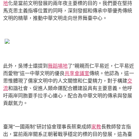
地
化是當前文明發展的兩年夜主要標的目的。我們要在堅持
馬克思主義指導位置的同時，深刻發掘和傳承中華優秀傳統
文明的精華，推動中華文明走向世界舞臺中心。
此外，吳博士還提到
舞蹈場地
了“親親而仁平易近，仁平易近
而愛物”這一中華文明的優良
共享會議室
傳統。他認為，這一
思惟體現了儒家文明中的人文關懷和仁愛精力，對于構建
交
流
和諧社會、促進人類命運配合體建設具有主要意義。他呼
吁兩岸同胞要手拉手心連心，配合為中華文明的傳承與發展
貢獻氣力。
臺灣“一國兩制”研討協會理事長蔡東成師
家教
長教師發言指
出，當前兩岸關系正朝著戰爭穩定的標的目的發展，這為臺