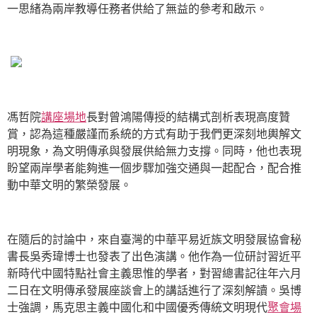
一思緒為兩岸教導任務者供給了無益的參考和啟示。
馮哲院
講座場地
長對曾鴻陽傳授的結構式剖析表現高度贊
賞，認為這種嚴謹而系統的方式有助于我們更深刻地輿解文
明現象，為文明傳承與發展供給無力支撐。同時，他也表現
盼望兩岸學者能夠進一個步驟加強交通與一起配合，配合推
動中華文明的繁榮發展。
在隨后的討論中，來自臺灣的中華平易近族文明發展協會秘
書長吳秀瑋博士也發表了出色演講。他作為一位研討習近平
新時代中國特點社會主義思惟的學者，對習總書記往年六月
二日在文明傳承發展座談會上的講話進行了深刻解讀。吳博
士強調，馬克思主義中國化和中國優秀傳統文明現代
聚會場