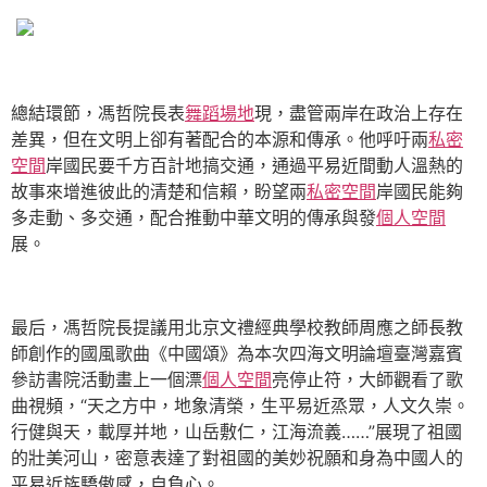
總結環節，馮哲院長表
舞蹈場地
現，盡管兩岸在政治上存在
差異，但在文明上卻有著配合的本源和傳承。他呼吁兩
私密
空間
岸國民要千方百計地搞交通，通過平易近間動人溫熱的
故事來增進彼此的清楚和信賴，盼望兩
私密空間
岸國民能夠
多走動、多交通，配合推動中華文明的傳承與發
個人空間
展。
最后，馮哲院長提議用北京文禮經典學校教師周應之師長教
師創作的國風歌曲《中國頌》為本次四海文明論壇臺灣嘉賓
參訪書院活動畫上一個漂
個人空間
亮停止符，大師觀看了歌
曲視頻，“天之方中，地象清榮，生平易近烝眾，人文久崇。
行健與天，載厚并地，山岳敷仁，江海流義……”展現了祖國
的壯美河山，密意表達了對祖國的美妙祝願和身為中國人的
平易近族驕傲感，自負心。