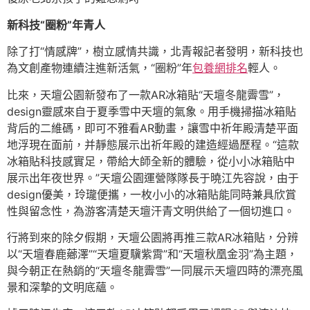
新科技“圈粉”年青人
除了打“情感牌”，樹立感情共識，北青報記者發明，新科技也
為文創產物連續注進新活氣，“圈粉”年
包養網排名
輕人。
比來，天壇公園新發布了一款AR冰箱貼“天壇冬龍霽雪”，
design靈感來自于夏季雪中天壇的氣象。用手機掃描冰箱貼
背后的二維碼，即可不雅看AR動畫，讓雪中祈年殿清楚平面
地浮現在面前，并靜態展示出祈年殿的建造經過歷程。“這款
冰箱貼科技感實足，帶給大師全新的體驗，從小小冰箱貼中
展示出年夜世界。”天壇公園運營隊隊長于曉江先容說，由于
design優美，玲瓏便攜，一枚小小的冰箱貼能同時兼具欣賞
性與留念性，為游客清楚天壇汗青文明供給了一個切進口。
行將到來的除夕假期，天壇公園將再推三款AR冰箱貼，分辨
以“天壇春鹿薌澤”“天壇夏驥紫霄”和“天壇秋凰金羽”為主題，
與今朝正在熱銷的“天壇冬龍霽雪”一同展示天壇四時的漂亮風
景和深摯的文明底蘊。