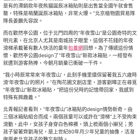
是有的滯銷款年夜熊貓誕辰冰箱貼則是出售當全國午就會售
罄，特殊是萌蘭誕辰冰箱貼，非常火爆。”北京植物園貿易隊
隊長姜鵬先容說。
而在歡然亭公園，位于北門四周的“年夜雪山”是公園奇特的文
明元素，在北京人尤其是南城孩子眼里，這個不花錢的年夜
滑梯承載著有數人快活的童年
包養網
回想。為了傳遞這份情
懷，歡然亭公園design了“年夜雪山”新款冰箱貼，一經發布
就遭到游客熱捧，今朝月銷量已衝破一千件。
“我小時辰常常來‘年夜雪山’，此刻手機里還保留著我五六歲時
滑‘年夜雪山’的照片。”在陶花圃文創店里，游客劉曄正在尋覓
“年夜雪山”新款冰箱貼，“把這份兒時的記憶帶回家，我感到
特殊有興趣義。”
北青報記者看到，“年夜雪山”冰箱貼的design情勢新奇，由
三個冰箱貼組合而成。兩個孩童可以或許在“滑梯”上不受拘束
滑動，此中，女孩子身穿白色棉襖，頭上梳兩個小辮兒；男
孩子留著齊劉海兒，是上世紀80年月少年兒童的抽像，活潑
復原老北京孩子的難忘剎時。