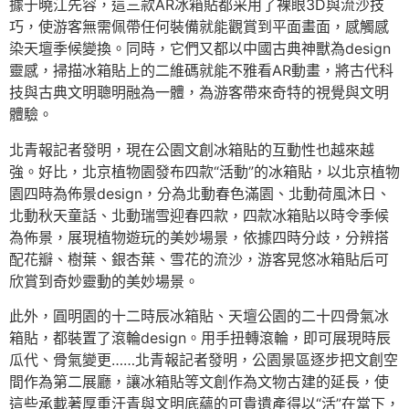
據于曉江先容，這三款AR冰箱貼都采用了裸眼3D與流沙技
巧，使游客無需佩帶任何裝備就能觀賞到平面畫面，感觸感
染天壇季候變換。同時，它們又都以中國古典神獸為design
靈感，掃描冰箱貼上的二維碼就能不雅看AR動畫，將古代科
技與古典文明聰明融為一體，為游客帶來奇特的視覺與文明
體驗。
北青報記者發明，現在公園文創冰箱貼的互動性也越來越
強。好比，北京植物園發布四款“活動”的冰箱貼，以北京植物
園四時為佈景design，分為北動春色滿園、北動荷風沐日、
北動秋天童話、北動瑞雪迎春四款，四款冰箱貼以時令季候
為佈景，展現植物遊玩的美妙場景，依據四時分歧，分辨搭
配花瓣、樹葉、銀杏葉、雪花的流沙，游客晃悠冰箱貼后可
欣賞到奇妙靈動的美妙場景。
此外，圓明園的十二時辰冰箱貼、天壇公園的二十四骨氣冰
箱貼，都裝置了滾輪design。用手扭轉滾輪，即可展現時辰
瓜代、骨氣變更……北青報記者發明，公園景區逐步把文創空
間作為第二展廳，讓冰箱貼等文創作為文物古建的延長，使
這些承載著厚重汗青與文明底蘊的可貴遺產得以“活”在當下，