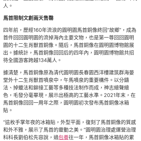
人。
馬首限制文創兩天售罄
四年前，歷經160年流浪的圓明園馬首銅像終回“故鄉”，成為
首件回回圓明園的流掉海內主要文物，也是第一尊回回圓明
園的十二生肖獸首銅像。隨后，馬首銅像在圓明園博物館展
出。據統計，馬首銅像回回后的四年內，圓明園博物館共招
待全國游客跨越134萬人。
據清楚，馬首銅像原為清代圓明園長春園西洋樓建筑群海晏
堂外十二生肖獸首噴泉中，午馬噴泉的重要構件。以分鑄
法、掉蠟法和鉚接工藝等多種技法制作而成，神志繪聲繪
色，毛發分毫畢現，展示出極高的工藝水準。2021年末，在
馬首銅像回回一周年之際，圓明園初次發布馬首銅像冰箱
貼。
“這枚手掌年夜的冰箱貼，外型平面，復刻了馬首銅像的質感
和外不雅，展示了馬首的靈動之美。”圓明園治理處運營治理
科科長劉伯松先容說，過
包養
往一年，馬首銅像冰箱貼的累