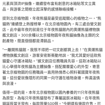
元素與頂流IP抽像，連續發布富有創意的冰箱貼等文立異
品，與游客之間樹立起深摯的感情聯絡接觸。
提到北京植物園，年夜熊貓是最受追蹤關心的植物之一，“熊
貓熱”連續登上熱搜榜單。在北京植物園內，有三處自營文創
店，此中最年夜的就是位于年夜熊貓館內的奧運熊貓禮物旗
艦文創店。300余種以北京植物園年夜熊貓抽像為主題的文
創產物，簡直個個都是滯銷品。
“一離開熊貓館，我恨不得把一切文創都買上去！”在奧運熊貓
禮物旗艦文創店，游客安密斯衝動地說，“我尤其愛好這款熊
貓愛心守護冰箱貼。”據文創店任務職員先容，這款冰箱貼以
比心舉措年夜熊貓為主體抽像，搭配層層愛心的外型，寄意
著北京植物園的任務職員一直用熱情悉心照料著國寶年夜熊
貓，這份愛就像隱形的同黨一向守護在植物身邊，佈滿溫情
與浪漫。
值得一提的是，本年北京植物園以園內豢養的11只年夜熊貓
為原型，為每只年夜熊貓發布了專屬誕辰冰箱貼，在年夜熊
貓誕辰當天發布，每款限量500個。“今朝還有幾款在售，可