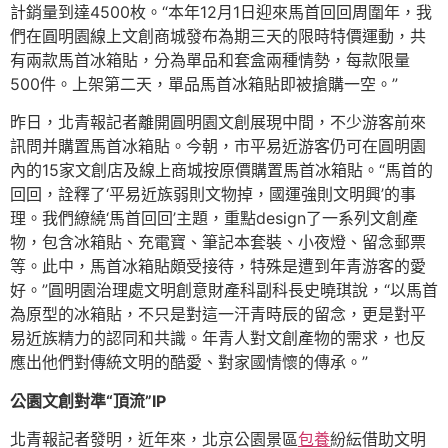
計銷量到達4500枚。“本年12月1日迎來馬首回回周圍年，我
們在圓明園線上文創商城發布為期三天的限時特價運動，共
有兩款馬首冰箱貼，分為單品和套盒兩種情勢，每款限量
500件。上架第二天，單品馬首冰箱貼即被搶購一空。”
昨日，北青報記者離開圓明園文創展現中間，不少游客前來
訊問并購置馬首冰箱貼。今朝，市平易近游客仍可在圓明園
內的15家文創店及線上商城按原價購置馬首冰箱貼。“馬首的
回回，詮釋了‘平易近族弱則文物掉，國運強則文明興’的事
理。我們繚繞‘馬首回回’主題，重點design了一系列文創產
物，包含冰箱貼、充電寶、筆記本套裝、小夜燈、留念郵票
等。此中，馬首冰箱貼頗受接待，特殊是遭到年青游客的愛
好。”圓明園治理處文明創意財產科副科長史曉琪說，“以馬首
為原型的冰箱貼，不只是對這一汗青時辰的留念，更是對平
易近族精力的認同和共識。年青人對文創產物的需求，也反
應出他們對傳統文明的酷愛、對家國情懷的傳承。”
公園文創對準“頂流”IP
北青報記者發明，近年來，北京公園景區
包養
紛紜借助文明