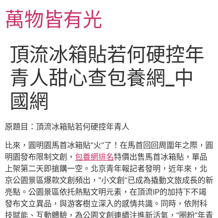
跳
萬物皆有光
至
主
要
頂流冰箱貼若何硬控年
內
容
青人甜心查包養網_中
國網
原題目：頂流冰箱貼若何硬控年青人
比來，圓明園馬首冰箱貼“火”了！在馬首回回周圍年之際，圓
明園發布限制文創，
包養網排名
特價出售馬首冰箱貼，單品
上架第二天即搶購一空。北京青年報記者發明，近年來，北
京公園景區爆款文創頻出，“小文創”已成為撬動文旅成長的新
亮點。公園景區依托熱點文明元素，在頂流IP的加持下不竭
發布文立異品，與游客樹立深入的感情共識。同時，依附科
技賦能、互動體驗，為公園文創連續注進新活氣，“圈粉”年青