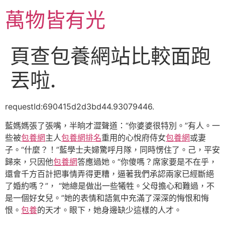
跳
萬物皆有光
至
主
要
頁查包養網站比較面跑
內
容
丟啦.
requestId:690415d2d3bd44.93079446.
藍媽媽張了張嘴，半晌才澀聲道：“你婆婆很特別。”有人。一
些被
包養網
主人
包養網排名
重用的心悅府侍女
包養網
或妻
子。“什麼？！”藍學士夫婦驚呼月隊，同時愣住了。己，平安
歸來，只因他
包養網
答應過她。“你傻嗎？席家要是不在乎，
還會千方百計把事情弄得更糟，逼著我們承認兩家已經斷絕
了婚約嗎？”， “她總是做出一些犧牲。父母擔心和難過，不
是一個好女兒。”她的表情和語氣中充滿了深深的悔恨和悔
恨。
包養
的天才。眼下，她身邊缺少這樣的人才。