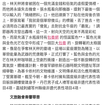
出，林天秤將會被困在一個充滿金錢和俗氣的虛假愛情裡，
而他將永遠失去機會。張水瓶看向那機器，還剩下最後一個
可以輸入的「情緒燃料」口。他迅速撕下了貼在他背後衣領
上，那張寫著「我就是個單戀傻瓜」的標籤，丟了進去。他
必須用自己最真實的「傻氣」去對抗金牛座的「霸氣」！調
節器再次發出轟鳴，這一次，射向天空的光束不再是彩虹
色，而是充滿了水瓶座特有
包養網
的怪誕藍色**。藍色光束
與金色光芒在空中形成了一個巨大
包養
的、旋轉著的太極圖
案，像是在爭奪林天秤的靈魂。這場以星座運勢為賭注、以
單戀能量為武器的荒唐戰爭，正式打響了。藍色與金色的光
芒在林天秤咖啡館上空劇烈衝撞，創造出一個不斷旋轉的怪
異氣旋。體維護計劃、修復罕額依新石器時期文明遺址等詳
細舉動，為基卡依村的文物維護、文明傳承和活化應用構筑
了堅實基礎。截至今朝，基卡依村擁有國度級非遺代表性項
目躲族碉樓營建身手，丹巴男子成人禮等省級非遺代表性項
目4項，嘉絨刺繡等州縣級非遺代表性項目4項。
文旅融會奏響華章