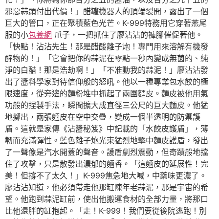
邪惡蒜頭付出代價！」醋罐機器人的頂端裂開，露出了一個
巨大的管口，正在聚積藍色光芒。K-999特務用它穿著燕尾
服的小
包養網
爪子，一把抓住了廖沾沾的褲腳催促著他。
「快點！沾沾先生！那是醋酸離子炮！專門用來溶解有機發
酵物的！」「它會把你的蒜泥在零點一秒內變成無菌的、純
淨的白醋！那是浩劫啊！」「不准動我的蒜泥！」廖沾沾發
出了醬料學家對待信仰般的怒吼。他以一種專業包水餃的極
限速度，從旁邊的麵粉堆中抓起了兩團麵皮。麵皮被他用氣
功般的捏製手法，瞬間擴大成直徑三公尺的巨大麵皮。他猛
地擲出，兩張麵皮在空中交疊，變成一個半透明的防禦護
盾。這就是家傳《沾醬秘笈》中記載的「水餃皮護盾」，薄
韌而充滿彈性。藍色離子炮光束猛烈地擊中麵皮護盾，發出
了一聲像是汽水開蓋的聲音。護盾劇烈震動，但奇蹟般地擋
住了攻擊，只是散發出濃郁的麵香。「這麵皮的延展性！完
美！但撐不了太久！」K-999焦急地大喊，中藥味更濃了。
廖沾沾知道，他必須帶走他那缸陳年老蒜泥，那是宇宙的希
望。他跑到蒜泥缸前，使出他搬運食材的全部力量，將那口
比他還胖的缸抱起。「走！K-999！我們要從後院逃跑！別