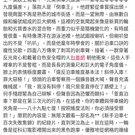
九度偏差。」落款人是「倒車王」。他趕緊從車窗探出頭，
發現周圍不再是熟悉的城市街道，而是一望無際、由無數白
線和編號組成的巨大網格。這裡的空氣聞起來像是新買的輪
胎和劣質香水的混合物，而重力似乎是隨機變化的，有時感
覺很重，有時像漂浮在游泳池裡。他試圖按喇叭，但喇叭發
出的不是「叭叭」，而是他童年時學會的、關於泊車口訣的
魔性兒歌。四面八方傳來了刺耳的剎車聲，接著，一群穿著
反光背心和戴著白色安全帽的人
包養網
朝他衝來。這些人手
裡拿的不是警棍，而是長長的測量尺和巨大的電子角度儀，
臉上的表情極度嚴肅。「違反泊車維度基本法！斜停入庫！
罪大惡極！」領頭的泊車警察用一個擴音器大喊，聲音充滿
機械感。「我、我沒有斜停！我只是垂直停在了牆壁上！」
何手殘趕緊為自己辯解，但聲音因為恐懼而顫抖。「垂直泊
車？那是在第三次元的行為，在這裡，你的車體與停車線的
夾角是——八十九點七度！按照維度法則，你必須接受懲
罰！」懲罰的內容是：無限次觀看一部名為**《新手泊車七
百次失敗集錦》的紀錄片，直到哭泣為止。就在這時，一輛
像是從科幻電影裡開出來的黑色跑車，優雅地從網格的邊緣