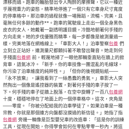
漂移而過。跑車的輪胎發出令人陶醉的摩擦聲，它以一種近
乎蔑視重力的姿態，精準地停進了一個只有它車身尺寸寬度
的停車格中。那泊車的過程就像一場舞蹈，流暢、完美，且
毫無任何多餘的動作**。跑車的駕駛座上走出一個全身黑色
皮衣的女人，她戴著一副透明護目鏡，冷酷地朝著何手殘的
方向走來。她的步伐優雅而精準，每一步都像是被測量過一
樣，完美地落在網格線上。「車影大人！」泊車警察
包養
們
立刻立正站好，連測量尺都顫抖著不敢發出聲音。她走到何
手殘面
包養網
前，輕蔑地掃了一眼他那輛垂直貼在牆上的掀
背車，語氣冰冷。「新手，你的車技像一團混亂的毛線球。
你污染了泊車維度的純粹性。」「但你的後視鏡貼紙——
『永不放棄』，讓我看到了一絲愚蠢的勇氣。」車影大人突
然掏出一個像是遙控器的裝置，對著何手殘的車子按了一
下。何手殘的車子從牆上脫落，在空中旋轉了一百八
包養網
十度，穩穩地停在了地面上的一個停車格中。這次，夾角是
——零度。「你被分配給我的泊車學徒了。如果泊車是一種
宗教，你就是那個連方向盤都沒摸過的新信徒。」她指了指
包養網
旁邊一輛像是巨型嬰兒車的改造車：「這是你的訓練
工具，從現在開始，你得學會如何在零點零零一秒內，將這