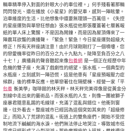
輛車精準停入對面的針眼大小的車位裡。」何手殘看著那輛
閃閃發光、還在播放《小星星》的嬰兒車，感到一陣眩暈。
泊車維度的生活，比他想象中還要無理頭一百萬倍。《失控
的星座運勢與單戀狂想曲》張水瓶從他那張覆蓋著七層舊報
紙的單人床上驚醒，不是因為鬧鐘，而是因為屋頂傳來了一
陣震耳欲聾的廣播聲。「緊急！緊急！今日星座運勢超級大
修正！所有天秤座請注意！由於月球剛剛打了一個噴嚏，您
的戀愛機率從昨日的百分之九十九點九，陡降至負百分之八
十七！」廣播員的聲音聽起來像
包養網
是一個正在經歷中年
危機的雙子座，充滿了戲劇性的絕望。張水瓶，一個典型的
水瓶座，立刻感到一陣恐慌，這是他患有「星座預報壓力症
候群」後的標準反應。他單戀著住在隔壁棟、經營一家「平
包養
衡美學」咖啡館的林天秤。林天秤完美得像是從黃金分
割線中走出來的藝術品。而張水瓶的人生，則像一團被獅子
座暴君隨意亂踢的毛線球，充滿了混亂與錯位。他衝到窗
邊，往外看去。整座城市已經因為這個突如其來的「超級修
正」而陷入了荒謬的混亂。街道上的雙魚座們，開始不受控
制地流下鹹鹹的海水淚，他們無法停止地哭泣，導致城市低
窪處已經形成了小型潟湖。那些摩羯座的上班族，嚴格遵守