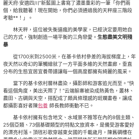
麗天府·安適四川”新藍圖上書寫了濃墨重彩的一筆「你們兩
個，給我聽著！現在開始，你們必須通過我的天秤座三階段
考驗**！」。
林天秤，這位被失衡逼瘋的美學家，已經決定要用她自
己的方式，強制創造一場平衡的三角戀愛。
生態盡美文明殘
暴
從1700米到2500米，在基卡依村參差的海拔梯度上，年
夜天然以奇幻的筆觸繪就了一方平面多維的天然畫廊，垂直
分布的生態宜居宜養帶譜讓每一個高度都擁有綺麗的風采。
當下的基卡依村層林盡染，攝影師和游客追光而至。“快
看這個角度，美出天際了！”云端躲寨被染成熱黃色，叢林、
農田、古碉與天空，搭配成了頗具條理感的斑斕畫卷，讓成
都攝影喜好者陳
包養
師長教師衝動不已。
基卡依村擁有包含地文、水域景不雅等在內的8個主類、
25個亞類、73個基礎類型的特點文旅資本，是備受游客愛好
的漂亮村落。頂毪衫歌穿越東女國的千載歲月，陳舊碉樓在