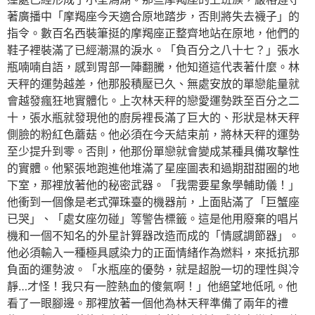
著廣播中「摩羯座今天適合原地踏步，否則將失去襪子」的
指令。數百名西裝筆挺的摩羯座正整齊地站在原地，他們的
鞋子裡裝滿了已經潮濕的淚水。「負百分之八十七？」張水
瓶喃喃自語，感到胃部一陣翻騰，他知道這代表著什麼。林
天秤的運勢越差，他那股積壓已久、無處安放的單戀能量就
會越發瘋狂地實體化。上次林天秤的戀愛運勢跌至百分之二
十，張水瓶就發現他的廚房裡長滿了巨大的、形狀是林天秤
側臉的粉紅色蘑菇。他必須在今天結束前，將林天秤的運勢
至少提升到零。否則，他那份單戀就會變成某種具備攻擊性
的實體。他緊張地跑進他堆滿了星座圖表和過期甜甜圈的地
下室，那裡放著他的秘密武器。「我需要星象學輔助儀！」
他衝到一個像是老式彈珠臺的機器前，上面貼滿了「巨蟹座
已哭」、「處女座勿碰」等警告標籤。這是他用廢棄的唱片
機和一個不知名的外星計算器改造而成的「情感調節器」。
他必須輸入一種極具感染力的正面情緒作為燃料，來抵抗那
負面的運勢波。「水瓶座的優勢，就是超脫一切的理性與冷
靜…才怪！我只有一腔熱血的傻氣啊！」他絕望地低吼。他
看了一眼腳邊。那裡放著一個他為林天秤準備了兩年的禮