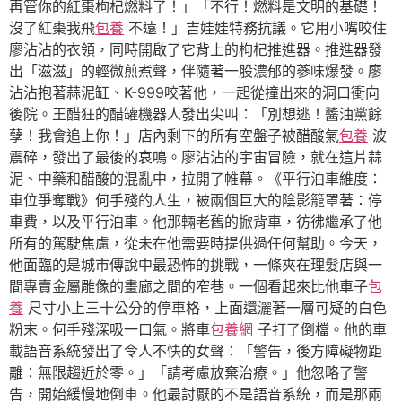
再管你的紅棗枸杞燃料了！」「不行！燃料是文明的基礎！
沒了紅棗我飛
包養
不遠！」吉娃娃特務抗議。它用小嘴咬住
廖沾沾的衣領，同時開啟了它背上的枸杞推進器。推進器發
出「滋滋」的輕微煎煮聲，伴隨著一股濃郁的蔘味爆發。廖
沾沾抱著蒜泥缸、K-999咬著他，一起從撞出來的洞口衝向
後院。王醋狂的醋罐機器人發出尖叫：「別想逃！醬油黨餘
孽！我會追上你！」店內剩下的所有空盤子被醋酸氣
包養
波
震碎，發出了最後的哀鳴。廖沾沾的宇宙冒險，就在這片蒜
泥、中藥和醋酸的混亂中，拉開了帷幕。《平行泊車維度：
車位爭奪戰》何手殘的人生，被兩個巨大的陰影籠罩著：停
車費，以及平行泊車。他那輛老舊的掀背車，彷彿繼承了他
所有的駕駛焦慮，從未在他需要時提供過任何幫助。今天，
他面臨的是城市傳說中最恐怖的挑戰，一條夾在理髮店與一
間專賣金屬雕像的畫廊之間的窄巷。一個看起來比他車子
包
養
尺寸小上三十公分的停車格，上面還灑著一層可疑的白色
粉末。何手殘深吸一口氣。將車
包養網
子打了倒檔。他的車
載語音系統發出了令人不快的女聲：「警告，後方障礙物距
離：無限趨近於零。」「請考慮放棄治療。」他忽略了警
告，開始緩慢地倒車。他最討厭的不是語音系統，而是那兩