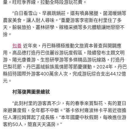
量。旺旺季界線，拉動全時段游玩花費。
“白日看雪山、早晨跳鍋莊，還有噴鼻豬腿、菌湯暖鍋等
農家美食，讓人耐人尋味。”重慶游客李密斯在村里住了多
天，躲裝旅拍、叢林研學、稼穡采摘等多元體驗讓她戀戀不
捨。
包養
近年來，丹巴縣積極推動文旅資本普查與開闢應
用，高品德打造丹巴佳麗谷游玩度假區，陸續發布主題文明
游、陽光康養游、生態研學游等多條精品游玩線路，打造丹
巴梨花節、丹巴嘉絨躲族風情節等節慶運動。2024年，丹巴
縣招待國際外游客400萬余人次，完成游玩綜合支出44.12億
元。
村落復興圖景繪就
“此刻村里的游客真不少，有的春季來賞梨花、有的夏日
來避暑度假，全年都不中斷。”基卡依村雍波林卡平易近宿擔
任人澤拉姆算起了成長賬，“本年國慶中秋假期，每晚進住游
客約50人，簡直天天滿房。”