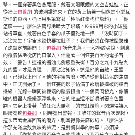
擊。一個穿著黑色燕尾服、戴著太陽眼鏡的太空吉娃娃，正
從牆上
包養網
的破洞鑽進來。它的背上揹著一個像是小型瓦
斯桶的東西，桶上用毛筆寫著「極品紅棗枸杞燃料」。「你
怎麼——」廖沾沾驚訝地瞪大了眼睛。K-999用它的小短腿
站得筆直，戴著白色手套的爪子優雅地一揮：「沒時間了，
沾沾先生！宇宙水餃快要拉肚子了！我們必須在你被醋酸離
子炮鎖定前離開！」
包養網
話音未落，一股極致尖銳、刺鼻
的酸氣猛地從店門口灌入，伴隨著一個狂妄自大的電子音
效：「警告！這裡的醬油比例嚴重失衡！百分之九十九點九
九的醋，才是真理！」廖沾沾知道，這是他的宿敵，王醋
狂，已經找上門了。他的宇宙冒險，被迫從他對蒜泥的焦慮
中，正式開始了。一個狂妄的影子佔滿了那扇被撞破的牆門
邊緣，光線一瞬間被極端的酸氣扭曲。一個閃閃發光、像醋
罐的機器人緩緩漂浮進來，它的底座還不斷噴射著白色醋
霧。它身上掛著「醋狂派大勝利」的霓虹燈牌，閃爍得讓人
眼睛發疼
包養網
，同時發出警報。王醋狂的聲音再次響起，
這次帶著金屬回音的嘲弄，刺耳得像是磨砂紙。「廖沾沾！
你那充滿腐敗氣味的蒜泥，是對醬料學的侮辱！必須淨
化！」「你將為你那百分之五的醬油，以及百分之九十五的