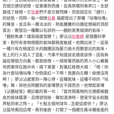
百個交通信號燈，從東邊到西邊，從高架橋到巷弄口，全部
變成了綠燈。它
包養
們不是交替閃爍，而是固定在「通行」
的狀態，同時，每一個燈
包養
箱都發出了那種「咕嚕咕嚕」
的聲音，並且有一層淡淡的、熱氣騰騰的白霧從燈箱的頂部
冒出，散發出一種難以名狀的——麵粉蒸煮過頭的氣味。
「麵粉焦慮？還是過度發酵？」廖沾沾
包養網
是個醬料學
家，對所有食物相關的氣味都極度敏感。他聞出來了，這是
一種只有在極度巨大的麵團因為壓力過大而散發出的氣味。
街上的行人陷入了混亂。汽車不知道該走還是該停，因為無
論從哪個方向看，都是綠燈。一個穿著西裝的男人小心翼翼
地把車停在路中央，搖下車窗，對著紅綠燈大喊：「喂！你
為什麼咕嚕咕嚕？你倒是紅一下啊！我要向左轉！綠燈沒用
啊！」廖沾沾感覺到一陣心悸。這種氣味，這種不祥的「咕
嚕」聲，與他兒時聽到的家傳預言不謀而合。他想起家傳
《沾醬秘笈》裡記載的第一句：「當世間萬物的交通都被麵
皮的氣味籠罩，且燈號恒綠、聲如湯沸時，便是宇宙水餃臨
界點到來之時。」「七點五個地球年…怎麼這麼快？」廖沾
沾猛地衝回店裡，衝到後廚，打開了一個藏在舊冰櫃後面的