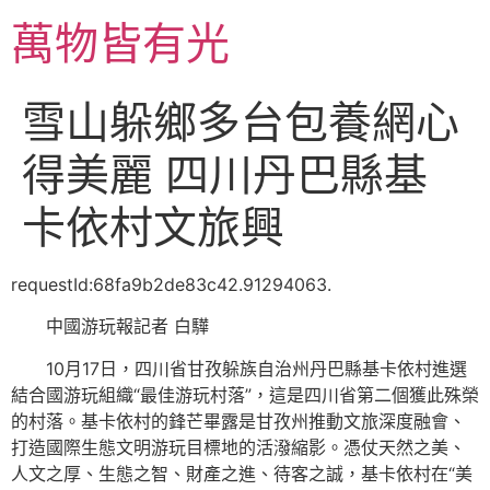
跳
萬物皆有光
至
主
要
雪山躲鄉多台包養網心
內
容
得美麗 四川丹巴縣基
卡依村文旅興
requestId:68fa9b2de83c42.91294063.
中國游玩報記者 白驊
10月17日，四川省甘孜躲族自治州丹巴縣基卡依村進選
結合國游玩組織“最佳游玩村落”，這是四川省第二個獲此殊榮
的村落。基卡依村的鋒芒畢露是甘孜州推動文旅深度融會、
打造國際生態文明游玩目標地的活潑縮影。憑仗天然之美、
人文之厚、生態之智、財產之進、待客之誠，基卡依村在“美