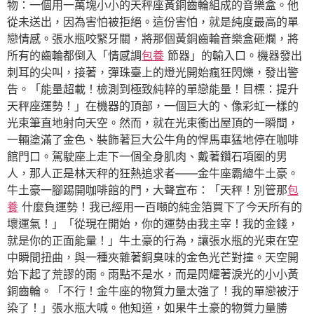
物：一個用一萬塊小小的天秤座黃銅齒輪組成的音樂盒。他
從未送出，因為害怕被拒絕。這份害怕，就是純度最高的單
戀情感。張水瓶咬緊牙關，將那個黃銅齒輪音樂盒砸爛，將
所有的齒輪都倒入「情感調
包養
節器」的輸入口。機器發出
刺耳的尖叫，接著，彈珠臺上的燈光開始瘋狂閃爍，發出警
告。「能量超載！檢測到極致純粹的單戀能量！目標：提升
天秤座運勢！」在機器的頂部，一個巨大的、像彩虹一樣的
光束筆直地射向天空。然而，就在光束衝出屋頂的一瞬間，
一輛塗滿了金色、裝飾著巨大公牛角的悍馬車猛地停在咖啡
館門口。駕駛座上走下一個全身肌肉、戴著鑽石項圈的男
人，那人正是林天秤的狂熱追求者——金牛座霸總牛土豪。
牛土豪一腳踢開咖啡館的門，大聲宣布：「天秤！別管那
包
養
什麼負運勢！我已經用一百噸的純金箔買下了今天所有的
壞運氣！」「從現在開始，你的運勢由我主宰！我的金錢，
就是你的正面能量！」牛土豪的行為，讓張水瓶的光束在空
中瞬間扭曲，與一種夾雜著銅臭味的金色光芒對撞。天空開
始下起了荒謬的雨。雨點不是水，而是閃耀著淚光的小小黃
銅齒輪。「不行！金牛座的物質力量太強了！我的單戀被汙
染了！」張水瓶大喊。他知道，如果牛土豪的物質力量勝