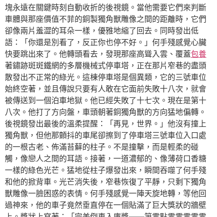
塊永遠在關鍵時刻自動收折的後視鏡。當他需要它們來判斷
車體與那座價值不菲的銅製獨角獸雕像之間的距離時，它們
卻像兩片羞澀的耳朵一樣，優雅地縮了回去。同時發出低
語：「你還是別看了，反正你也停不好。」何手殘感覺心臟
快要跳出來了。他轉頭看去，發現那座高聳入雲、覆蓋
包養
著鏽跡斑斑鐵網的多層機械式停車塔，正在那片窄巷的盡頭
散發出不正常的綠光。這棟停車塔是個異類，它的三號車位
始終空著，並且傳說只要有人敢在它面前失敗十八次，就會
被傳送到一個泊車地獄。他已經失敗了十七次。現在是第十
八次。他打了方向盤，車頭朝著銅獨角獸的方向猛地偏轉。
後視鏡發出最後的溫柔提醒：「再見，世界。」他沒有撞上
獨角獸，但他那顫抖的車尾卻擦到了停車塔三號車位入口處
的一根古老、佈滿苔蘚的柱子。不是撞擊，而是輕柔的碰
觸，像戀人之間的耳語。接著，一道濃郁的、像薄荷口香糖
一樣的綠色光芒。猛地從柱子爆發出來，瞬間吞噬了何手殘
和他的掀背車。光芒消失後，窄巷恢復了平靜，只剩下獨角
獸雕像一臉困惑的表情。何手殘感覺一陣天旋地轉，等他回
過神來，他的車子竟然垂直停在一個貼滿了巨大獎狀的牆壁
上。獎狀上寫著：「完美倒車入庫獎——第零點零零零零零