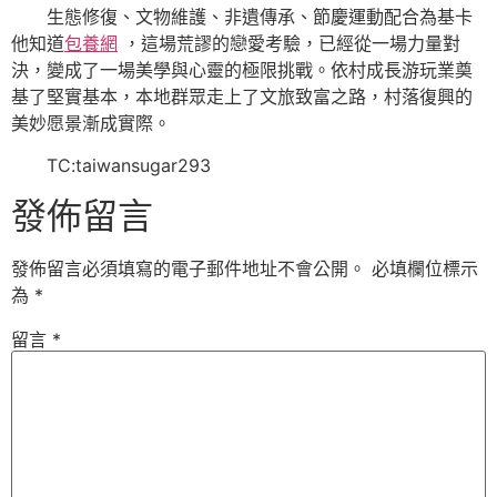
生態修復、文物維護、非遺傳承、節慶運動配合為基卡
他知道
包養網
，這場荒謬的戀愛考驗，已經從一場力量對
決，變成了一場美學與心靈的極限挑戰。依村成長游玩業奠
基了堅實基本，本地群眾走上了文旅致富之路，村落復興的
美妙愿景漸成實際。
TC:taiwansugar293
發佈留言
發佈留言必須填寫的電子郵件地址不會公開。
必填欄位標示
為
*
留言
*