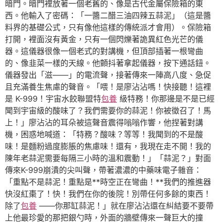
暗門。暗門裡放著一個老舊的、像是古代金屬保險箱的東
西。他輸入了密碼：「一醬二醋三油四辣五蒜泥」（這是醬
料界的基礎公式，只有像他這樣的傳統派才會用）。保險箱
打開，裡面沒有黃金，只有一個閃爍著詭異紅色光芒的儀
器。這儀器很像一個老式的對講機，但頂部插著一根彎曲
的、像韭菜一樣的天線。他顫抖著拿起儀器，按下通話鈕。
儀器發出「滋——」的電流聲，接著傳來一陣高八度、急促
且充滿養生焦慮的聲音。「喂！是廖沾沾嗎！快接聽！這裡
是 K-999！宇宙水餃聯盟特
包養
級特務！你那邊是不是已經
聞到宇宙級的酸味了？我們需要你的蒜泥！你被徵召了！馬
上！」廖沾沾的耳朵被這聲音震得嗡嗡作響，他捏著對講
機，困惑地喊道：「特務？酸味？等等！我聞到的不是酸
味！是麵粉過度膨脹的焦慮味！還有，我現在走不開！我的
陳年老蒜泥需要每隔三小時的溫和震動！」「蒜泥？」對面
傳來K-999崩潰的尖叫聲，帶著濃濃的中藥味電子雜音：
「重點不是蒜泥！重點是**時空正在彎曲！**我們的推進器
快沒紅棗了！快！我們在你的後院！別帶任何多餘的東西！
除了
包養
——你那缸蒜泥！」就在廖沾沾還在糾結要不要帶
上他最珍愛的那把銀勺時，外面的牆壁傳來一聲巨大的撞