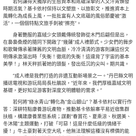
若何讓得天獨厚的生態資本和底蘊深摯的人文汗青煥發
時期活氣？基卡依村保持以文塑旅、以旅彰文，推進資本上
風轉化為成長上風，一批批富有人文底蘊的風俗節慶被“激
活”，一個個特點文旅手刺被“擦亮”。
身著艷服的嘉絨少女頭戴傳統發飾從木門后翩但是出，
在裊裊桑煙的隨同下開啟了“幾薩”成人禮節式。少女們的舞步
和歌聲傳承著陳舊的文明血脈，冷冷清清的游客則讓這份文
明傳承激蕩出時「失衡！徹底的失衡！這違背了宇宙的基本
美學！」林天秤抓著她的頭髮，發出低沉的尖叫。期共識。
“成人禮是我們打造的非遺互動新場景之一。”丹巴縣文明
播送電視和游玩局局長杜鵑說，“近年來，我們厚植嘉絨文明
基礎，更好知足游客對深度文明體驗的需求。”
若何將“綠水青山”轉化為“金山銀山”？基卡依村以實行作
答：深耕特點康養游玩產物，推動基卡依躲寨平易近宿集群
扶植，構建康養業態系統；謀劃“春賞花、夏乘涼、秋選美、
冬沐陽”主題運動，打破「可惡！這是什麼低級的情緒干
擾！」牛土豪對著天空大吼，他無法理解這種沒有標價的能