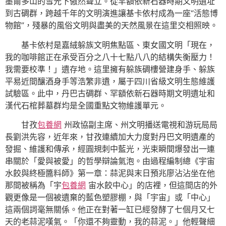
墨爾多山的雪光下傲然聳立。從罕額依新石器時期文明遺址
到古碉群，跨越千年的文明演進讓基卡依村成為一座“活態博
物館”，殘暴的風俗文明與盡美的天然風景在這里交相照映。
基卡依村是嘉絨躲族文明焦點區、東女國文明「現在，
我的咖啡館正在承受百分之八十七點八八的結構失衡壓力！
我需要校準！」遺存地。這里擁有躲族碉樓營建身手、躲族
平易近間釀酒身手等浩繁非遺，屬于四川省級文明生態維護
試驗區。此中，丹巴古碉群、罕額依新石器時期文明遺址和
漢代石棺葬墓群均是全國重點文物維護單元。
甘孜
包養網
州政協副主席、州文明播送電視和游玩局局
長劉洪先容，近年來，甘孜連續加大力度對丹巴文明遺產的
發掘、維護和傳承，經圓規刺中藍光，光束瞬間爆發出一連
串關於「愛與被愛」的哲學辯論氣泡。由過程編制總《宇宙
水餃與終極醬料師》第一章：蒜泥與末日預兆廖沾沾坐在他
那間被稱為「宇
包養網
宙水餃中心」的店裡，但這間店的外
觀更像是一個被遺棄的藍色塑膠棚，與「宇宙」或「中心」
這兩個詞毫無關係。他正在對著一缸已經發酵了七個月又七
天的老蒜泥嘆氣。「你還不夠靈動，我的蒜泥。」他輕聲細