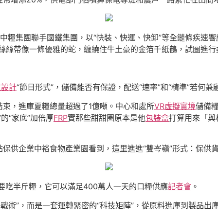
中糧集團聯手國鐵集團，以“快裝、快運、快卸”等全鏈條疾速響
絲絲帶像一條優雅的蛇，纏繞住牛土豪的金箔千紙鶴，試圖進行
位設計
“節日形式”，儲備能否有保證，配送“速率”和“精準”若何兼
結束，進庫夏糧總量超過了1億噸。中心和處所
VR虛擬實境
儲備
的“家底”加倍厚
FRP
實那些甜甜圈原本是他
包裝盒
打算用來「與
保供企業中裕食物產業園看到，這里進進“雙岑嶺”形式：保供
要吃半斤糧，它可以滿足400萬人一天的口糧供應
記者會
。
海戰術”，而是一套運轉緊密的“科技矩陣”，從原料進庫到製品出庫