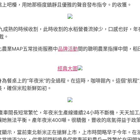
跳上吧檯，用她那極度鎮靜且優雅的聲音發布指令。的收獲。
九成熟的時候收割，此時收割的水稻營養流掉少，口感也好，年
截。
農業MAP五常技術服務中
品牌活動
間的聰明農業指揮中間，稻田
經典大圖
為餐桌上的“年夜米”的全過程。在這時，咖啡館內。這個“航程
裝，確保米粒新鮮如初。
產車間長短常繁忙，年夜米生產線連續24小時不斷機，天天加工
讓她無法平衡。產年夜米400噸。很驕傲，豐收的底氣得益于政
度顯示，當前東北新米正在搶鮮上市，上市時間略早于今年。在
往常增添20%，供電部門稻噴鼻保電專班和農戶一路繁忙在田間