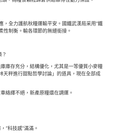
應，全力護航秋糧運輸平安。國鐵武漢局采用“鐵
柔性制衡。輸各環節的無縫銜接。
顧？
糧庫庫存充分，結構優化，尤其是一等優質小麥糧
林天秤進行甜點哲學討論」的道具，現在全部成
貨車絡繹不絕，新產原糧還在調運。
，“科技感”滿滿。