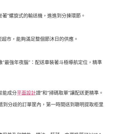
坐著”螺旋式的輸送機，進進到分揀環節。
型超市，能夠滿足整個節沐日的供應。
像“最強年夜腦”：配送車裝著斗極導航定位，精準
智能成分
平面設計
證”和“掃碼取單”讓配送更精準。
遞到分歧的訂單筐內，第一時間送到聰明提取柜里