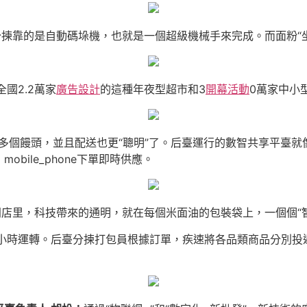
分揀靠的是自動碼垛機，也就是一個超級機械手來完成。而面粉“
全國2.2萬家
廣告設計
的這種年夜型超市和3
開幕活動
0萬家中小
多個饅頭，並且配送也更“聰明”了。后臺運行的數智共享平臺就
bile_phone下單即時供應。
門店里，科技帶來的通明，就在每個米面油的包裝袋上，一個個“
4小時運轉。后臺分揀打包員根據訂單，疾速將各品類商品分別投