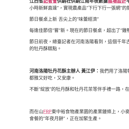
江西省
記者會
供銷社供銷江南年夜數據
展場設計
小時新鮮直達”，實現農產品“下行下行一張網”的
節日餐桌上新 舌尖上的“味蕾經濟”
每逢佳節倍“嘗”新。現在的節日餐桌，超出了“雞
節日前夜，總臺記者在河南洛陽看到，這個千年
的牡丹酥糕點。
河南洛陽牡丹花酥主辦人 黃江伊：
我們用了洛陽
都雅又好吃，又安康。
不斷“綻放”的牡丹酥和牡丹花茶等伴手禮一路，在
而在山
FRP
東中裕食物產業園的產業鏈條上，小麥
會餐的“年夜月餅”，正在加緊生產。