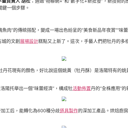
平臺負責人 胡松：
通過“物聯網+”和“數字化+新批發”，新技術
關鍵一個步驟。
鴨魚肉”的傳統搭配，變成一場出色紛呈的“美食新品年夜賞”“味蕾
古城的文創
展場設計
糕點又上新了。這次，手藝人們把牡丹的多
牡丹花現有的顏色，好比說這個姚黃（牡丹酥）是洛陽特有的姚
洛陽托舉出一個“味蕾經濟”，構成牡
活動佈置
丹的“全株應用”的
加工后，能轉化為600種分歧
道具製作
的深加工產品。烘焙廚