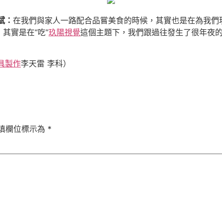
斌：
在我們與家人一路配合品嘗美食的時候，其實也是在為我們現
其實是在“吃”
玖陽視覺
這個主題下，我們跟過往發生了很年夜
具製作
李天雷 李科）
填欄位標示為
*