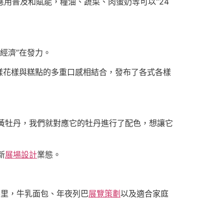
的應用普及和賦能，糧油、蔬菜、肉蛋奶等可以“24
經濟”在發力。
樣花樣與糕點的多重口感相結合，發布了各式各樣
黃牡丹，我們就對應它的牡丹進行了配色，想讓它
新
展場設計
業態。
房里，牛乳面包、年夜列巴
展覽策劃
以及適合家庭