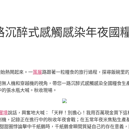
一路沉醉式感觸感染年夜國糧
開始熱鬧起來。一
策展
路跟著一粒糧食的旅行過程，探尋飯碗里
用無人機和穿越機的視角，帶您一路沉醉式感觸感染全國糧食生
中的張水瓶大喊。秋收現場。
實境
說話，興奮地大喊：「天秤！別擔心！我用百萬現金買下這
割機，記錄正在進行中的秋收年夜會戰；在五常年夜米焦點生產
口當甜甜圈悖論擊中千紙鶴時，千紙鶴會瞬間質疑自己的存在意義