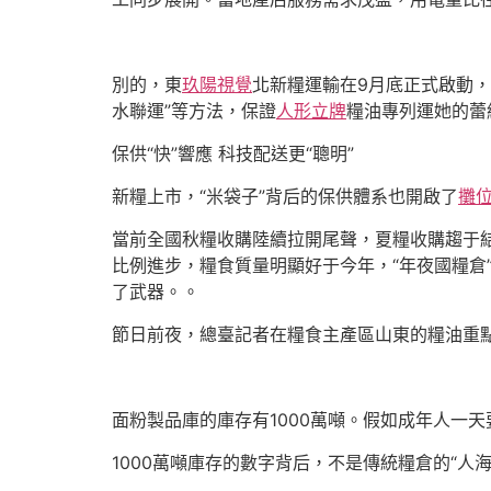
別的，東
玖陽視覺
北新糧運輸在9月底正式啟動，
水聯運”等方法，保證
人形立牌
糧油專列運她的蕾
保供“快”響應 科技配送更“聰明”
新糧上市，“米袋子”背后的保供體系也開啟了
攤
當前全國秋糧收購陸續拉開尾聲，夏糧收購趨于
比例進步，糧食質量明顯好于今年，“年夜國糧倉”
了武器。。
節日前夜，總臺記者在糧食主產區山東的糧油重點
面粉製品庫的庫存有1000萬噸。假如成年人一天
1000萬噸庫存的數字背后，不是傳統糧倉的“人