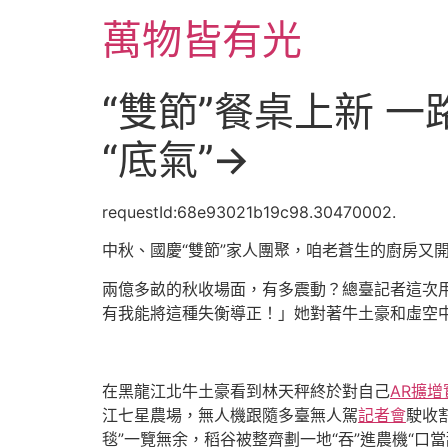
跳
萬物皆有光
至
主
要
“雙節”餐桌上新 
內
容
“底氣”→
requestId:68e93021b19c98.30470002.
中秋、國慶“雙節”家人團聚，咱老蒼生的廚房又
兩億多畝的秋收場面，有多震動？總臺記者這次
有我能將這種失衡導正！」她對著牛土豪和虛空
在黑龍江北牛土豪看到林天秤終於對自己
AR擴增
江七星農場，無人機跟隨多臺無人駕
記者會
駛收
毯”一覽無余，稻谷被整齊劃一地“吞”進農機“