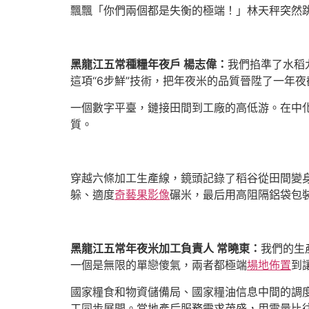
飄飄「你們兩個都是失衡的極端！」林天秤突然
黑龍江五常種糧年夜戶 楊志偉：
我們掐準了水稻
這項“6步鮮”技術，把年夜米的品質晉陞了一年夜
一個數字平臺，鏈接田間到工廠的高低游。在中化
質。
穿越六條加工生產線，鏡頭記錄了稻谷從田間變身
躲、適度
奇藝果影像
碾米，最后用高阻隔鋁袋包
黑龍江五常年夜米加工負責人 常曉東：
我們的生
一個是無限的單戀傻氣，兩者都極端
場地佈置
到
國家糧食和物資儲備局、國家糧油信息中間的調
工同步展開。當地產后服務需求茂盛，用電量比