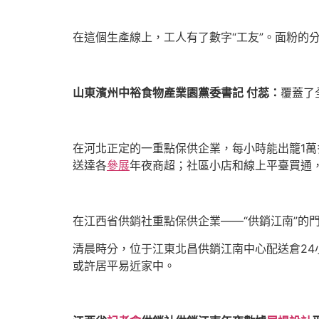
在這個生產線上，工人有了數字“工友”。面粉的
山東濱州中裕食物產業園黨委書記 付蕊：
覆蓋了
在河北正定的一重點保供企業，每小時能出籠1萬
送達各
參展
年夜商超；社區小店和線上平臺買通，mo
在江西省供銷社重點保供企業——“供銷江南”的
清晨時分，位于江東北昌供銷江南中心配送倉2
或許居平易近家中。