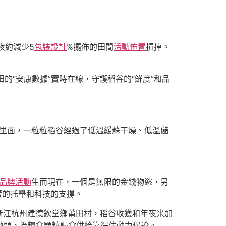
夜約減少5
包裝設計
%擺佈的田間
活動佈置
損掉。
的“安康數據”實時在線，守護稻谷的“鮮度”和品
”里面，一粒粒稻谷經過了低溫緩蘇干燥、低溫儲
品牌活動
生而現在，一個是無限的金錢物慾，另
策的托舉和科技的支撐。
浙江杭州建德欽堂鄉莆田村，稻谷收獲和年夜米加
地頭，為糧食顆粒歸倉供給靠得住動力保證。