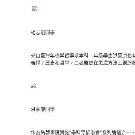
楊志剛同學
來自臺灣年夜學哲學系本科二年級學生洪豪康也
審視了歷史和哲學。二者雖然在思慮方法上很紛
洪豪康同學
作為岳麓書院實施“學科穿插融會”系列論壇之一