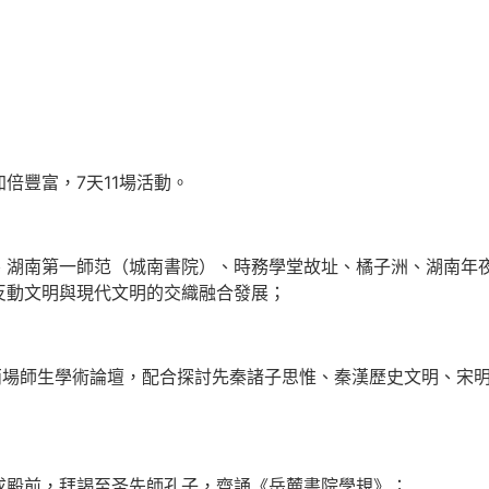
倍豐富，7天11場活動。
、湖南第一師范（城南書院）、時務學堂故址、橘子洲、湖南年
反動文明與現代文明的交織融合發展；
兩場師生學術論壇，配合探討先秦諸子思惟、秦漢歷史文明、宋
成殿前，拜謁至圣先師孔子，齊誦《岳麓書院學規》；