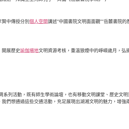
李賢中傳授分別
個人空間
講述“中國書院文明面面觀”“岳麓書院的
，開展歷史
瑜伽場地
文明資源考核，重溫狼煙中的崢嶸歲月，弘
討周系列活動，既有師生學術論壇，也有移動文明課堂、歷史文明
。我們想通過這些交通活動，充足展現出湖湘文明的魅力，增強兩