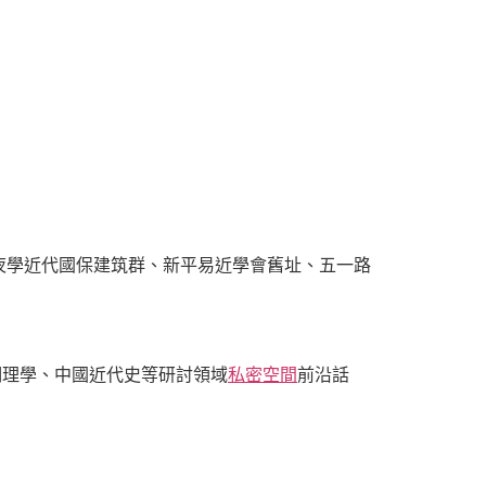
夜學近代國保建筑群、新平易近學會舊址、五一路
明理學、中國近代史等研討領域
私密空間
前沿話