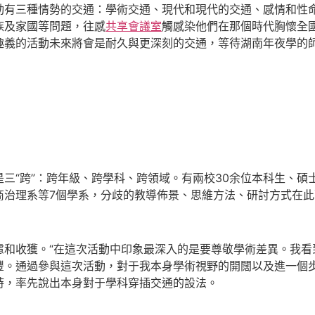
動有三種情勢的交通：學術交通、現代和現代的交通、感情和性
族及家國等問題，往感
共享會議室
觸感染他們在那個時代胸懷全
趣義的活動未來將會是耐久與更深刻的交通，等待湖南年夜學的師
是三“跨”：跨年級、跨學科、跨領域。有兩校30余位本科生、
商治理系等7個學系，分歧的教導佈景、思維方法、研討方式在
慮和收獲。“在這次活動中印象最深入的是要尊敬學術差異。我看
豐。通過參與這次活動，對于我本身學術視野的開闊以及進一個步
時，率先說出本身對于學科穿插交通的設法。