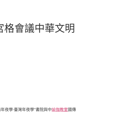
宮格會議中華文明
年夜學·臺灣年夜學“書院與中
瑜伽教室
國傳