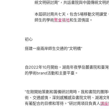
統文明研討周”，共話書院與中國傳統文明
本屆研討周共七天，包含5場移動文明課堂
師生的學術
聚會場地
和生涯情誼。
初心
搭建一座兩岸師生交通的“文明橋”
自2022年10月開始，湖南年夜學岳麓書院和
的學術brand活動和主要平臺。
“在剛開始策劃和籌備研討周時，我和書院的團隊
術、交通感情，深刻感觸感染書院文明、湖湘文
有著配合的目標和等待。”研討周項目負責人
講座