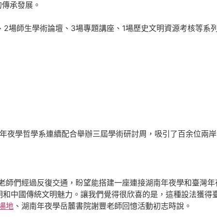
的傳承發展。
、2場師生學術論壇、3場專題講座、1場歷史文明資源考核等系
臺灣年夜學哲學系連續配合舉辦三屆學術研討周，吸引了百余位兩
老師們經過反復交通，盼望能搭建一座連接湖南年夜學和臺灣年夜
明和中國傳統文明魅力。讓我們覺得很欣喜的是，這種設法獲得
場地
、湖南年夜學岳麓書院謝豐老師回憶活動初志時說。