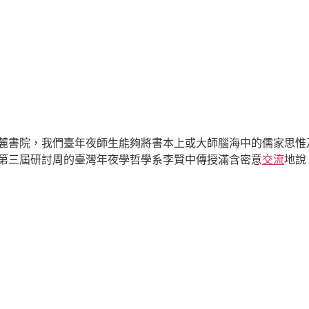
岳麓書院，我們臺年夜師生能夠將書本上或大師腦海中的儒家思惟
、第三屆研討周的臺灣年夜學哲學系李賢中傳授滿含密意
交流
地說