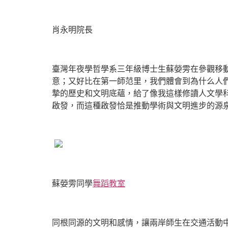
肖永明院長
臺灣年夜學哲學系三年級博士生蘇嫈雱在參觀移
意；又好比在第一師范里，我們體會到為什么人們
摯的歷史和文明底蘊，給了像我這樣修讀人文學
啟發，而這種啟發恰是推動學術與文明進步的源泉
蘇嫈雱同學
舞蹈教室
同根同源的文明和感情，讓兩岸師生在交通活動