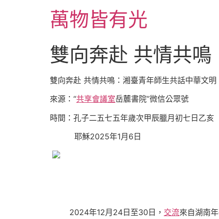
跳
萬物皆有光
至
主
要
雙向奔赴 共情共
內
容
雙向奔赴 共情共鳴：湘臺青年師生共話中華文明
來源：“
共享會議室
岳麓書院”微信公眾號
時間：孔子二五七五年歲次甲辰臘月初七日乙亥
耶穌2025年1月6日
2024年12月24日至30日，
交流
來自湖南年