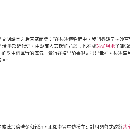
動文明課堂之后有感而發：“在長沙博物館中，我們參觀了長沙窯
說‘半部近代史，由湖南人寫就’的意蘊；也在橘
瑜伽場地
子洲頭
科的學生們厚實的底氣，覺得在這里讀書很是很是幸福。長沙這
。”
中彼此加倍清楚和親近。正如李賢中傳授在研討周閉幕式致辭
共