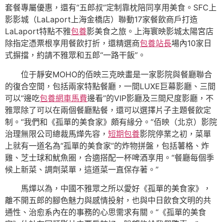
套餐專屬優惠，還有“五郎叔”定制靠枕陪同享用美食。SFC上
影影城（LaLaport上海金橋店）聯動17家餐飲商戶打造
LaLaport特點不雅
包養
影美食之旅。上海寰映影城太陽宮店
除指定憑票根享用餐飲打折，還精選商
包養站長
場內10家日
式摒擋，約請不雅眾和五郎“一路干飯”。
位于靜安MOHO的佰映三克映畫是一家影院與餐廳聯合
的復合空間，包括兩家特點餐廳，一間LUXE巨幕影廳、三間
可以“邊吃
包養網車馬費
邊看”的VIP影廳及三間尺度影廳，不
雅眾除了可以在兩個餐廳點餐，還可以選擇片子主題餐飲定
制。“我們和《孤單的美食家》頗有緣分。”佰映（北京）影院
治理無限公司總裁馬燁先容，
短期包養
影院停業之初，菜單
上就有一道名為“孤單的美食家”的炸物拼盤，包括薯格、炸
雞、芝士球和魷魚圈，合適搭配一杯啤酒享用。“餐廳每個季
候上新菜、調劑菜單，這道菜一直保存著。”
馬燁以為，中國不雅眾之所以愛好《孤單的美食家》，
離不開五郎的腳色魅力與感情投射，也與中日飲食文明的共
通性、治愈系內在的事務的心思需求有關。“《孤單的美食