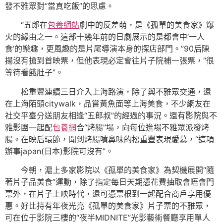
發不雅眾對“當真吃飯”的思慮。
“五郎在
包養網站
劇中的反差萌，是《孤單的美食家》爆
火的緣由之一。這部十幾年前的日劇展示的是都會中‘一人
食’的樂趣，更風趣的是片尾導演本身的探店部門。”90后陳
揚沒有搶到首映票，但他表現必定會往片子院補一張票，“很
等待看餓肚子”。
松重豐連續三日介入上海路演，除了與不雅眾交通，還
在上海陌頭citywalk，品嘗黃魚面等上海美食，不少網友在
社交平臺分送朋友相逢“五郎叔”的經過的事況。還有影院與不
雅影團一起配
包養網
合“烤腸”場，向每位進場不雅眾派發烤
腸。在映后環節，聞到烤腸噴鼻味的松重豐表現愛慕，“這項
辦事japan(日本)影院可沒有”。
今朝，滬上多家影院以《孤單的美食家》為契機展開“隨
著片子品美食”運動，除了指定每日天期憑花費抽取會晤會門
票外，在片子上映時代，還可憑票根到一起配合商戶享用優
惠。好比持有年夜光亮《孤單的美食家》片子票的不雅眾，
可在位于影院三樓的“夜半MIDNITE”光影藝術餐廳享用單人