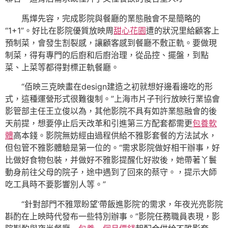
馬燁先容，完成影院與餐廳的業態融會不是簡略的
“1+1”。好比在影院優質放映周
甜心花園
遭的狀況里給顧客上
預制菜，會發生割裂感，讓顧客感到餐廳不敷正軌。要做現
制菜，得有專門的后廚和后廚治理，從品控、擺盤，到點
菜、上菜等都得對標正軌餐廳。
“佰映三克映畫在design建造之初就想好邊看邊吃的形
式，這種運營形式很難復制。”上海市片子刊行放映行業協會
影管部主任王立俊以為，其他影院不具有如許業態融會的後
天前提，想要停止后天改革和引進第三方配套都需更
包養軟
體
高本錢。影院無妨經由過程供給不雅影套餐的方法試水，
但包管不雅影體驗是第一位的。“需求影院做好相干辦事，好
比做好食物包裝，并做好不雅影提醒化好妝後，她帶著丫鬟
動身前往父母的院子，途中遇到了回來的蔡守。，提示大師
吃工具時不要影響別人等。”
“針對部門不雅眾盼望‘帶飯進影院’的需求，年夜光亮影院
斟酌在上映時代發布一些特別辦事。”影院任務職員表現，影