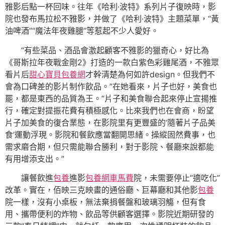
雅影后點一杯回味。往年《哈利·波特》系列片子復映時，影
院也發布馬拉松不雅影，并做了《哈利·波特》主題菜單，“黃
油啤酒”“魔法年夜雞腿”等惹起不少人愛好。
“有些菜品、酒品會激起顧客不雅影的獵奇心，好比為
《哥斯拉年夜戰金剛2》打造的一款白紫色彩雞尾酒，不雅眾
看片后
甜心寶貝包養網
才幹清楚為何如許design。但我們不
會為口碑差的影片制作飲品。”在她看來，片子也好，美食也
罷，都是東西的品質為王。“片子和美食聯合起來停止宣揚推
行，確定對提振花費有積極感化。比來我們也在會商，盼望
片子加美食的復合業態，在影院里有更豐盛的‘隨著片子品美
食’運動浮現。影院和餐飲應當翻開思緒。操縱固然費事，也
需求磨合期，但只需能聯合勝利，對于影院、餐廳來說都能
有用增添支出。”
讓餐飲進
包養
進影
包養網車馬費
院，未需要停止“適吃化”
改革。實在，佰映三克映畫的通俗廳、巨幕廳和其他影
包養
院一樣，沒有小桌板，無法棄捐餐盤和玻璃羽觴，但有食
用、攜帶便利的炸物、飲品等供顧客選擇。影院近期研發的