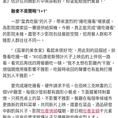
家》估計在同類影片中票房較好，盼望能給我們驚喜。”
融會不是簡略“1+1”
一部“當真吃飯”的片子，帶來激烈的“邊吃邊看”場景感，
為影院摸索這一賽道供給契機。今朝，真正能完成“邊吃邊看”
的影院未幾，盡管不少影院包括餐飲空間，但用餐人群和不
雅影人群往往不同一。
“《孤單的美食家》看起來很好‘吃’，用此刻的話描述，就
像看吃播一樣。”80后唐密斯預計片子上映后約上伴侶一路
看，看完后再找四周餐廳吃一頓。“我不太想在影廳內‘干飯’，
煩惱開燈用餐影響不雅影，吃飯時收回的聲響也有能夠打攪
其別人不雅影。”
要完成邊吃邊看，硬件請求不低。在佰映三克映畫的三
個VIP廳里，每個沙發前都有圓形小餐桌，下面擺著特制臺
燈，只照亮桌上的菜，不影響不雅影。餐廳在每個季候城市
更換新的資料菜單，共同新片上映，還要在菜品、酒品研發
中斟酌與片子、影院
包養情婦
檔期、節日相
包養金額
干元素
聯合。這背后需求既懂片子又懂餐飲的復合型人才。