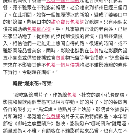
院斟酌與夜半餐廳一
包養一個月價錢
起配合供給不雅影套
餐，讓不雅眾在不雅影前轉眼，老公離家到祁州已經三個月
了。在此期間，她從一個如履薄冰的新娘，變成了婆婆口中
的好媳婦，鄰居口中的
甜心寶貝包養網
好媳婦。只有兩個女
僕來幫助她
包養網心得
。手，凡事靠自己做的老百姓，已經
在家里站穩了，從艱難的步伐到慢慢的習慣，再到逐漸融
入，相信他們一定能走上悠閒自得的路。很短的時間。或不
雅影間隙品嘗美食。同時，影院也斟酌在
包養
指定影廳內設
置小食桌或供給便攜式食
包養
物托盤等舉措措施。“這些辦事
需求在不影響其他不
包養一個月價錢
雅眾不雅影體驗的條件
下實行，今朝還在調研。”
轉變“爆米花+可樂”
“邊吃飯邊看片子，作為線
包養
下社交的最小花費閉環，
影院和餐飲兩個業態可以相互帶動。好的片子、好的餐飲有
各自的吸引力。”馬燁說。熱點片子上映前，影院會依據預告
片和海報，尋覓適合
包養網
的片子元素做特調飲品。本年春
節檔《哪吒之魔童鬧海》熱映，影院發布“哪吒鬧海”雞尾酒，
銷量頗為可不雅，有顧客在不雅影前點來品嘗，也有人在不