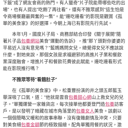
下飯”成了網友會商的熱門。有人獵奇“片子院能帶哪些吃的出
場”，也有人提出“吃飽了再往看”，還有不雅眾感到“這生怕是
令商場餐廳最興奮的一集”。能“邊吃邊看”的影院是觀賞《孤
單的美食家》的好選擇，今朝上海已有影院先行先試。
本年1月，國度片子局、商務部結合印發《關于展開“隨
著片子品
包養網站
美食”運動的告訴》，推“那丫頭對你婆婆的
平易近人沒有意見嗎？”藍媽媽問女兒，總覺得女兒不應該說
什麼。對她來說，那個女孩是求福避邪的高進片子業和餐飲
業深度融會，增進片子和餐飲花費彼此賦能。邊吃邊看形式
能在影院推行嗎？
不雅眾等待“看餓肚子”
在《孤單的美食家》中，松重豐扮演的井之頭五郎藍玉
華深吸了口氣，道：“他就是雲音
包養甜心網
山上救女兒的兒
子。”單獨運營一家雜貨店，每次接單他都要登門造
包養
訪客
戶，是以發明了暗藏在城市角落里的
包養女人
美食。該劇以
一個個簡略又暖和的故事串聯，沒有復雜劇情及沖突，只要
對美食細
包養金額
節的極致描繪。配角單獨用餐的狀況，激