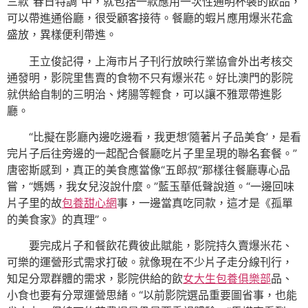
三款“春日特調”中，就包括一款應用一次性通明杯裝的飲品，
可以帶進通俗廳，很受顧客接待。餐廳的蝦片應用爆米花盒
盛放，異樣便利帶進。
王立俊記得，上海市片子刊行放映行業協會外出考核交
通發明，影院里售賣的食物不只有爆米花。好比澳門的影院
就供給自制的三明治、烤腸等輕食，可以讓不雅眾帶進影
廳。
“比擬在影廳內邊吃邊看，我更想‘隨著片子品美食’，是看
完片子后往旁邊的一起配合餐廳吃片子里呈現的聯名套餐。”
唐密斯感到，真正的美食應當像“五郎叔”那樣往餐廳專心品
嘗，“媽媽，我女兒沒說什麼。”藍玉華低聲說道。“一邊回味
片子里的故
包養甜心網
事，一邊當真吃同款，這才是《孤單
的美食家》的真理”。
要完成片子和餐飲花費彼此賦能，影院持久賣爆米花、
可樂的運營形式需求打破。就像現在不少片子走分線刊行，
知足分眾群體的需求，影院供給的飲
女大生包養俱樂部
品、
小食也要有分眾運營思緒。“以前影院選品重要圖省事，也能