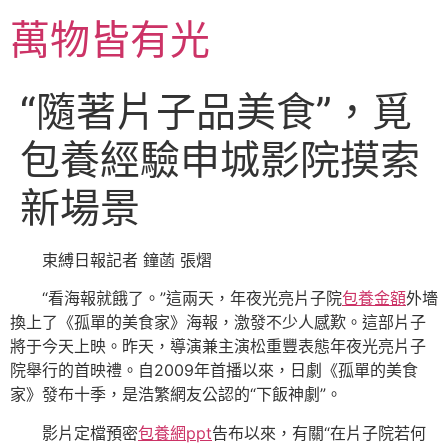
跳
萬物皆有光
至
主
要
“隨著片子品美食”，覓
內
容
包養經驗申城影院摸索
新場景
束縛日報記者 鐘菡 張熠
“看海報就餓了。”這兩天，年夜光亮片子院
包養金額
外墻
換上了《孤單的美食家》海報，激發不少人感歎。這部片子
將于今天上映。昨天，導演兼主演松重豐表態年夜光亮片子
院舉行的首映禮。自2009年首播以來，日劇《孤單的美食
家》發布十季，是浩繁網友公認的“下飯神劇”。
影片定檔預密
包養網ppt
告布以來，有關“在片子院若何