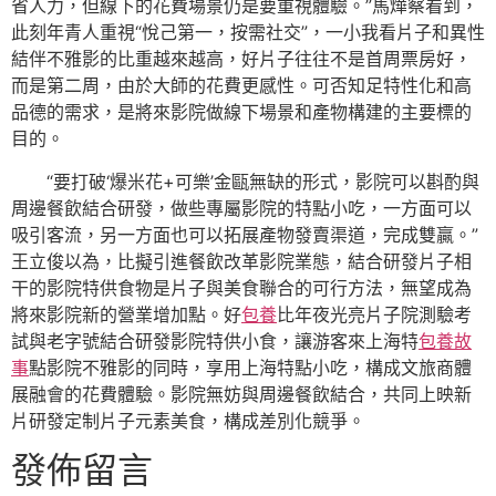
省人力，但線下的花費場景仍是要重視體驗。”馬燁察看到，
此刻年青人重視“悅己第一，按需社交”，一小我看片子和異性
結伴不雅影的比重越來越高，好片子往往不是首周票房好，
而是第二周，由於大師的花費更感性。可否知足特性化和高
品德的需求，是將來影院做線下場景和產物構建的主要標的
目的。
“要打破‘爆米花+可樂’金甌無缺的形式，影院可以斟酌與
周邊餐飲結合研發，做些專屬影院的特點小吃，一方面可以
吸引客流，另一方面也可以拓展產物發賣渠道，完成雙贏。”
王立俊以為，比擬引進餐飲改革影院業態，結合研發片子相
干的影院特供食物是片子與美食聯合的可行方法，無望成為
將來影院新的營業增加點。好
包養
比年夜光亮片子院測驗考
試與老字號結合研發影院特供小食，讓游客來上海特
包養故
事
點影院不雅影的同時，享用上海特點小吃，構成文旅商體
展融會的花費體驗。影院無妨與周邊餐飲結合，共同上映新
片研發定制片子元素美食，構成差別化競爭。
發佈留言