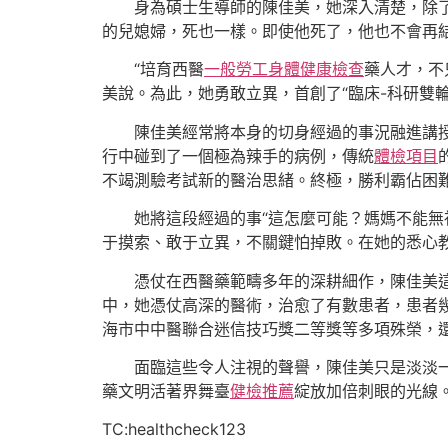
身為碩士生導師的陳佳美，她深入清楚，除
的兒媳婦，死也一樣。即使他死了，他也不會再
“培育西醫
一般勞工身體健康檢查
藥人才，不
美說。為此，她勇敢立異，首創了“臨床-科研雙
陳佳美經常將本身的切身經過的事況融進講
行中碰到了一個極為辣手的病例，傳統
體檢項目
不竭測驗考試新的醫治思緒。終極，勝利霸佔困
她將這段經過的事“這怎麼可能？媽媽不能無
于摸索、敢于立異，不關鍵怕掉敗。在她的悉心
憑仗在西醫藥範疇多年的深耕細作，陳佳美
中，她憑仗高深的醫術，治愈了有數患者，患者
海市中中醫聯合迷信技巧獎二等獎等多項殊榮，
面臨這些令人注視的聲譽，陳佳美只是淡淡
藥文明活著界舞臺
健檢推薦
綻放加倍刺眼的光線
TC:healthcheck123