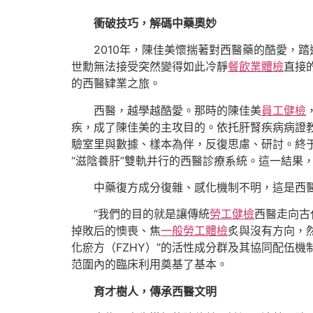
衝破技巧，解碼中藥奧妙
2010年，陳佳美懷揣著對西醫藥的酷愛，
世勳無法接受突然變得如此冷靜
餐飲業體檢
直接
的西醫肄業之旅。
西醫，越學越酷愛。那時的陳佳美
員工健檢
疾，成了陳佳美的主攻目的。依托肝腎疾病病證教
驗室里與數據、樣本為伴，反復思慮、研討。終于
“滋陰養肝”雙軌并行的西醫診療系統。這一結果
中藥復方成分復雜、感化機制不明，這是西
“我們的目的就是讓傳統
勞工健檢
西醫走向古
掉敗后的懊喪、焦
一般勞工體檢
炙與沒有方向，
化瘀方（FZHY）”的活性成分群及其協同配伍
范圍內的臨床利用奠基了基本。
育才樹人，傳承西醫文明