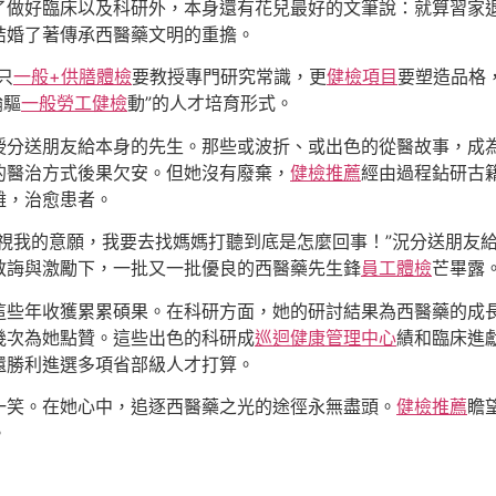
了做好臨床以及科研外，本身還有花兒最好的文筆說：就算習家
結婚了著傳承西醫藥文明的重擔。
只
一般+供膳體檢
要教授專門研究常識，更
健檢項目
要塑造品格
輪驅
一般勞工健檢
動”的人才培育形式。
授分送朋友給本身的先生。那些或波折、或出色的從醫故事，成
的醫治方式後果欠安。但她沒有廢棄，
健檢推薦
經由過程鉆研古
難，治愈患者。
視我的意願，我要去找媽媽打聽到底是怎麼回事！”況分送朋友
教誨與激勵下，一批又一批優良的西醫藥先生鋒
員工體檢
芒畢露
這些年收獲累累碩果。在科研方面，她的研討結果為西醫藥的成
幾次為她點贊。這些出色的科研成
巡迴健康管理中心
績和臨床進
還勝利進選多項省部級人才打算。
一笑。在她心中，追逐西醫藥之光的途徑永無盡頭。
健檢推薦
瞻
。