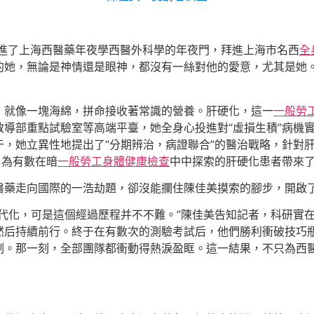
踏進了上海西醫藥年夜學西醫外科學的年夜門，拜進上海市名西
全
的她，無論是神情還是眼神，都沒有一絲對他的愛意，尤其是她
，就像一塊海綿，拼命接收著常識的營養。肝硬化，這一
一般勞
導部重點試驗室等高端平臺，她全身心投進對“虛損生積”病機
，她立異性地提出了“分期辨治，病證聯合”的醫治戰略，針對肝
，為有數在暗
一般勞工身體健康檢查
中中探索的肝硬化患者帶來
醫藥走向國際的一浩劫題，卻沒能攔住陳佳美摸索的腳步，開啟
代化，可是這個經過歷程并不不難。”陳佳美告知記者，科研實在
然后持續前行。終于在有數次的測驗考試后，他們勝利衝破技巧
機制。那一刻，全部團隊都衝動得熱淚盈眶。這一結果，不只為西