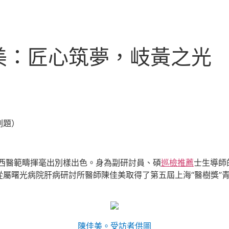
美：匠心筑夢，岐黃之光
副題）
的西醫範疇揮毫出別樣出色。身為副研討員、碩
巡檢推薦
士生導師
屬曙光病院肝病研討所醫師陳佳美取得了第五屆上海“醫樹獎”
陳佳美。受訪者供圖