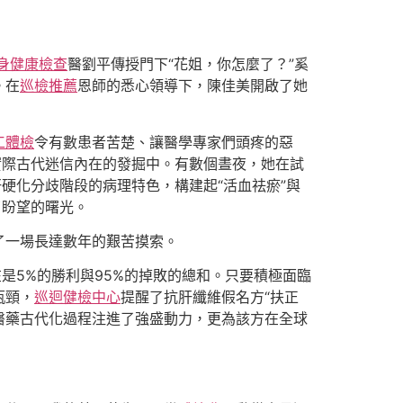
身健康檢查
醫劉平傳授門下“花姐，你怎麼了？”奚
。在
巡檢推薦
恩師的悉心領導下，陳佳美開啟了她
工體檢
令有數患者苦楚、讓醫學專家們頭疼的惡
實際古代迷信內在的發掘中。有數個晝夜，她在試
硬化分歧階段的病理特色，構建起“活血祛瘀”與
了盼望的曙光。
了一場長達數年的艱苦摸索。
是5%的勝利與95%的掉敗的總和。只要積極面臨
瓶頸，
巡迴健檢中心
提醒了抗肝纖維假名方“扶正
醫藥古代化過程注進了強盛動力，更為該方在全球