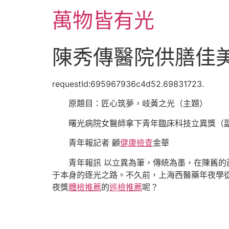
跳
萬物皆有光
至
主
要
陳秀傳醫院供膳佳
內
容
requestId:695967936c4d52.69831723.
原題目：匠心筑夢，岐黃之光（主題）
曙光病院女醫師拿下青年臨床科技立異獎（
青年報記者 顧
健康檢查
金華
青年報訊 以立異為筆，傳統為墨，在陳舊
于本身的逐光之路。不久前，上海西醫藥年夜學從
夜獎
體檢推薦
的
巡檢推薦
呢？