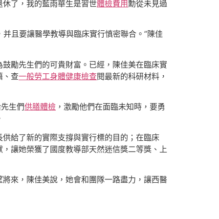
退休了，我的藍雨華生是習世
體檢費用
勳從未見過
，并且要讓醫學教導與臨床實行慎密聯合。”陳佳
為鼓勵先生們的可貴財富。已經，陳佳美在臨床實
籍、查
一般勞工身體健康檢查
閱最新的科研材料，
給先生們
供膳體檢
，激勵他們在面臨未知時，要勇
。
長供給了新的實際支撐與實行標的目的；在臨床
獻，讓她榮獲了國度教導部天然迷信獎二等獎、上
望將來，陳佳美說，她會和團隊一路盡力，讓西醫