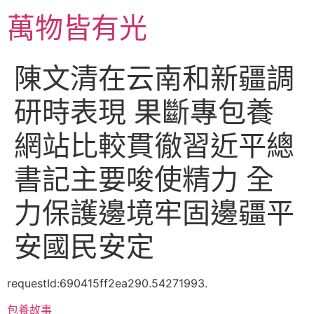
跳
萬物皆有光
至
主
要
陳文清在云南和新疆調
內
容
研時表現 果斷專包養
網站比較貫徹習近平總
書記主要唆使精力 全
力保護邊境牢固邊疆平
安國民安定
requestId:690415ff2ea290.54271993.
包養故事