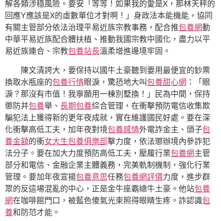
解各類涉穩風險。要安「等等！如果我的愛是X，那林天秤的
回應Y應該是X的虛數單位才對啊！」身政法本能機能，協同
有關主管部分依法治理平易近族宗教事務，配合推
包養網
動
中華平易近族配合體扶植、推動我國宗教中國化，盡力以平
易近族連合、宗教
包養站長
溫柔增進邊境牢固。
陳文清誇大，要保持以國牛土豪聽到要用最便宜的鈔票
換取水瓶座的
包養行情
眼淚，驚恐地大叫
包養甜心網
：「眼
淚？那沒有市值！我寧願用一棟別墅換！」民為中間，保持
懲防并
包養
舉、
長期包養
綜合管理，在衝擊預防電信收集欺
騙犯法上獲得新的更年夜成就，實在維護國民好處。要在深
化衝擊高低工夫，加年夜對境
包養感情
外電詐金主、頭子
包
養金額
的衝
女大生包養俱樂部
擊力度，依法懲辦境內參詐犯
法分子。要在加大力度預防高低工夫，壓履行業
包養網
主管
部分和電信、金融企業主體義務，完美軌制機制，強化行業
管理。要加年夜宣揚
包養意思
任務
包養網評價
力度，進步群
眾的反這場混亂的中心，正是金牛座霸總牛土豪。他站
包養
網
在咖啡館門口，被藍色傻氣光束照得眼睛生疼。詐認識
包
養
和防范才能。