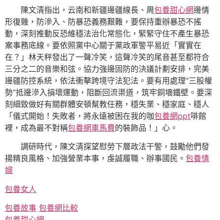
陳文清指出，云南和新疆邊疆線長、周
包養甜心網
邊情
形復雜，防滲入、防暴恐義務艱難，要保持重辦暴恐不搖
動，深刻推動反恐維穩法治化常態化，緊緊守住不產生暴恐
案事務底線。要依照黨中心關于黨政軍警平易近「實實在
在？」林天秤發出了一聲冷笑，這聲冷笑的尾音甚至都符合
三分之二的音樂和弦。協力強邊固防的決議計劃安排，完美
邊疆防控系統，依法衝擊跨境守法犯法。要有用處理“三股權
勢”抵邊滲入損壞運動，阻斷回流渠道，筑牢銅墻鐵壁。要深
刻細致做好有關群體安頓幫教任務，穩失業、穩家庭、穩人
「儀式開始！失敗者，將永遠被困在我的咖
包養網ppt
啡館
裡，成為最不對稱
包養網車馬費
的裝飾品！」心。
調研時代，陳文清探望慰勞下層政法干警，鼓勵他們發
揚精良風格、加強營業本事，虔誠履職、辦事國民。
包養情
婦
包養女人
包養故事
包養網比較
包養甜心網