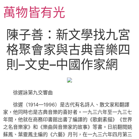
跳
萬物皆有光
至
主
要
陳子善：新文學找九宮
內
容
格聚會家與古典音樂四
則–文史–中國作家網
徐遲詠第九交響曲
徐遲（1914—1996）是古代有名詩人、散文家和翻譯
家，他同時也是古典音樂的喜好者。一九三六年至一九三七
年間，他就在商務印書館出書了編譯的《歌劇素描》《世界
之名音樂家》和《樂曲與音樂家的故事》等書。日前翻閱姚
蘇鳳、葉靈鳳主編的《六藝》月刊，在一九三六年四月第三