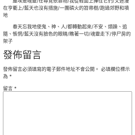
塵埃是魂靈/在尋覓依靠物/我從鞋面上撣往它們/又迷漫
在亨衢上/藍天也沒有措施/一團磷火的笤帚樹/跑過郊野和墳
地
春天忘我地使鬼、神、人/都轉動起來/不安、煩躁、追
隨、悵惘/藍天沒有臉色的眼睛/瞧著一切/魂靈走下/停尸房的
架子
發佈留言
發佈留言必須填寫的電子郵件地址不會公開。
必填欄位標示
為
*
留言
*