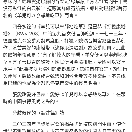
尋味的。她還贊揚巴赫的音樂是“綠草原上有思惟著的牛羊與
沒有思惟的白云彩”，這應當詳細有所指，即針對巴赫那首有
名的《羊兒可以寧靜地吃草》而言。
四分多鐘的《羊兒可以寧靜地吃草》是巴赫《打獵康塔
塔》（BWV 208）中的第九首女低音詠嘆調。一七一三年，
德國薩克森公爵到魏瑪度假、打獵，魏瑪音樂會總監巴赫創
作了這首美好的康塔塔（迷你版清唱劇）為公爵助興。此曲
的歌詞年夜意是：“有了好牧人的守看，羊兒便可以寧靜地吃
草。有了善良君的維護，國民便可牽腸掛肚，全國可以安享
承平。”此曲披髮著濃烈的鄉野風味，節拍自在安詳，旋律精
美伸展，后被改編成管弦樂和鋼琴合奏等多種樂曲，不只成
為巴赫的也成為全部巴洛克音樂中的經典名曲。
張愛玲愛好巴赫，愛好《羊兒可以寧靜地吃草》，在那
時的中國事得風尚之先的。
分歧時代的《骷髏舞》詩
二〇二四年巴黎奧運會的揭幕式是這般別開生面，使全
世界不雅眾目炫紛亂，少不了豐盛多彩的法國古典音樂的加