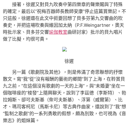
接著，徐遲又對貝九吹奏中第四樂章的聲樂賜與了特殊
的確定，最后以“祝梅百器師長教師安康”停止這篇賞樂記。不
只這般，徐遲還在此文中扼要回想了貝多芬第九交響曲的吹
奏史，并把這場吹奏與維因加太納（P.F.Weingartner，奧天
時批示家、貝多芬交響
瑜伽教室
曲研討家）批示的貝九唱片
做了比擬，均很可貴。
徐遲
另一篇《歌劇院及其他》，則是佈滿了奇思聯想的抒懷
散文。寫“我”從“沒有報酬的藝術的鄉間”到了上海，在聆賞貝
九之前，“在這個沒有歌劇的一天的上海”，與“未婚妻”坐在一
個咖啡座的“梭發”上隨興聊天，說到了李茲德（李斯特）、勃
拉姆斯、卻可夫斯基（柴可夫斯基）、浮第（威爾第）、比
才、瑪司客柯尼（馬斯卡尼）等古典作曲家，還說到了“我”想
“監制之歌劇”的一系列勇敢的假想，頗為別致，也可視為《音
樂志》的姐妹篇。