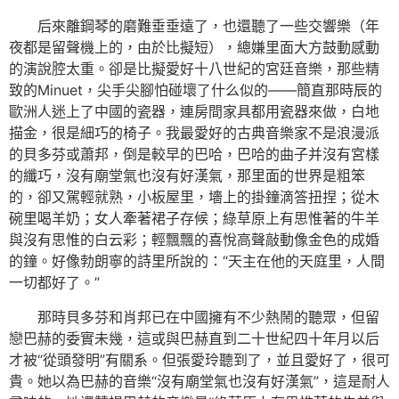
后來離鋼琴的磨難垂垂遠了，也還聽了一些交響樂（年
夜都是留聲機上的，由於比擬短），總嫌里面大方鼓動感動
的演說腔太重。卻是比擬愛好十八世紀的宮廷音樂，那些精
致的Minuet，尖手尖腳怕碰壞了什么似的——簡直那時辰的
歐洲人迷上了中國的瓷器，連房間家具都用瓷器來做，白地
描金，很是細巧的椅子。我最愛好的古典音樂家不是浪漫派
的貝多芬或蕭邦，倒是較早的巴哈，巴哈的曲子并沒有宮樣
的纖巧，沒有廟堂氣也沒有好漢氣，那里面的世界是粗笨
的，卻又駕輕就熟，小板屋里，墻上的掛鐘滴答扭捏；從木
碗里喝羊奶；女人牽著裙子存候；綠草原上有思惟著的牛羊
與沒有思惟的白云彩；輕飄飄的喜悅高聲敲動像金色的成婚
的鐘。好像勃朗寧的詩里所說的：“天主在他的天庭里，人間
一切都好了。”
那時貝多芬和肖邦已在中國擁有不少熱鬧的聽眾，但留
戀巴赫的委實未幾，這或與巴赫直到二十世紀四十年月以后
才被“從頭發明”有關系。但張愛玲聽到了，並且愛好了，很可
貴。她以為巴赫的音樂“沒有廟堂氣也沒有好漢氣”，這是耐人