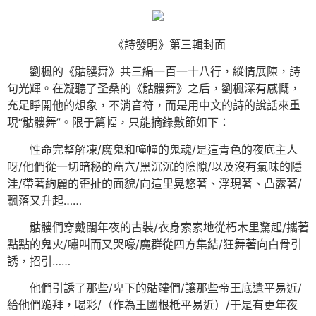
《詩發明》第三輯封面
劉楓的《骷髏舞》共三編一百一十八行，縱情展陳，詩
句光輝。在凝聽了圣桑的《骷髏舞》之后，劉楓深有感慨，
充足睜開他的想象，不消音符，而是用中文的詩的說話來重
現“骷髏舞”。限于篇幅，只能摘錄數節如下：
性命完整解凍/魔鬼和幢幢的鬼魂/是這青色的夜底主人
呀/他們從一切暗秘的窟穴/黑沉沉的陰隙/以及沒有氣味的隱
洼/帶著絢麗的歪扯的面貌/向這里晃悠著、浮現著、凸露著/
飄落又升起……
骷髏們穿戴闊年夜的古裝/衣身索索地從朽木里驚起/攜著
點點的鬼火/嘯叫而又哭嚎/魔群從四方集結/狂舞著向白骨引
誘，招引……
他們引誘了那些/卑下的骷髏們/讓那些帝王底遺平易近/
給他們跪拜，喝彩/（作為王國根柢平易近）/于是有更年夜