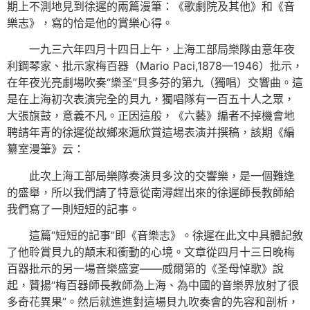
期上不測地見到徐遲的兩篇漫筆：《歌劇院及其他》和《音
樂志》，寫的恰是他的賞樂心得。
一九三六年四月十四日上午，上海工部局樂隊由意年夜
利鋼琴家、批示家梅百器（Mario Paci,1878—1946）批示，
在年夜光亮劇場吹奏“樂圣”貝多芬的第九（獨唱）交響曲。這
是在上海初次表演完全的貝九，獨唱隊有一百五十人之眾，
大張旗鼓，意義不凡。正因這般，《六藝》編者不掉機會地
聘請年青的徐遲從故鄉來滬欣賞這場表演并撰稿，該期《編
纂室漫筆》云：
此次上海工部局樂隊奏演貝多汶的交響樂，是一個難逢
的盛舉，所以我們請了特意從南潯趕出來的徐遲師長教師給
我們寫了一則短短的記事。
這篇“短短的記事”即《音樂志》。徐遲在此文中具體記敘
了他聆賞貝九的顛末和衝動的心境。文章從四月十三日晚梅
百器批示的另一場音樂盛宴——威爾第的《圣母悼歌》說
起，贊揚“梅百器師長教師為上海、為中國的音樂界放射了很
多奇花異果”。然后就進進對這場貝九吹奏會的先容和剖析，