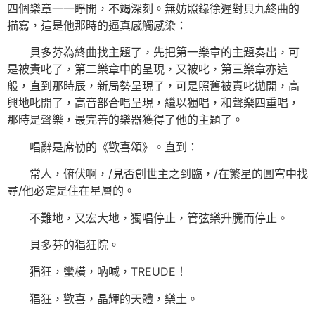
四個樂章一一睜開，不竭深刻。無妨照錄徐遲對貝九終曲的
描寫，這是他那時的逼真感觸感染：
貝多芬為終曲找主題了，先把第一樂章的主題奏出，可
是被責叱了，第二樂章中的呈現，又被叱，第三樂章亦這
般，直到那時辰，新局勢呈現了，可是照舊被責叱拋開，高
興地叱開了，高音部合唱呈現，繼以獨唱，和聲樂四重唱，
那時是聲樂，最完善的樂器獲得了他的主題了。
唱辭是席勒的《歡喜頌》。直到：
常人，俯伏啊，/見否創世主之到臨，/在繁星的圓穹中找
尋/他必定是住在星層的。
不難地，又宏大地，獨唱停止，管弦樂升騰而停止。
貝多芬的猖狂院。
猖狂，蠻橫，吶喊，TREUDE！
猖狂，歡喜，晶輝的天體，樂土。