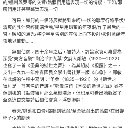
的/嘯叫與哭嚎的交響/骷髏們用這表現一切的情感，正如/邪
魔們用奸笑與跳舞表現一切
可是，如何的一個時辰就將到來呵/一切的戰栗行將平伏/
清爽的乳汁曾經開端活動/星星用昂奮的年夜眼/作了最后的一
瞥，暖和的薄光/將從星星告別的座位上向下投射/投射著給年
夜地以催動……
無獨佔偶。四十余年之后，被詩人、評論家袁可嘉譽為
深受“東方音樂”“陶冶”的“九葉”女詩人鄭敏（1920—2022）
也寫了一首《圣桑的逝世之舞》，為其組詩《袒露》之一，
支出一九九一年仲春國民文學出書社第一版《心象》。鄭敏
在此詩的注釋中寫明：“圣桑（1835—1921）的《逝世之
舞》是一首有名的音詩。”鄭敏這首《圣桑的逝世之舞》雖不
像劉楓的《骷髏舞》那么氣概浩蕩，但也足可看出她觀賞了
圣桑這首交響詩后獨佔會意，浮想聯翩：
春天/綠葉和白骨/都聽到號召/圣桑號召出的骷髏/在敲響
棒子似的腿骨