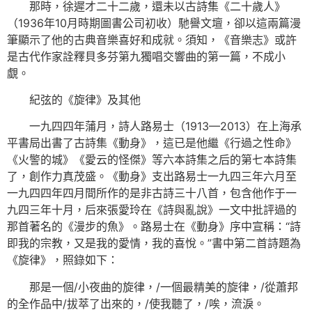
那時，徐遲才二十二歲，還未以古詩集《二十歲人》
（1936年10月時期圖書公司初收）馳譽文壇，卻以這兩篇漫
筆顯示了他的古典音樂喜好和成就。須知，《音樂志》或許
是古代作家詮釋貝多芬第九獨唱交響曲的第一篇，不成小
覷。
紀弦的《旋律》及其他
一九四四年蒲月，詩人路易士（1913—2013）在上海承
平書局出書了古詩集《動身》，這已是他繼《行過之性命》
《火警的城》《愛云的怪傑》等六本詩集之后的第七本詩集
了，創作力真茂盛。《動身》支出路易士一九四三年六月至
一九四四年四月間所作的是非古詩三十八首，包含他作于一
九四三年十月，后來張愛玲在《詩與亂說》一文中批評過的
那首著名的《漫步的魚》。路易士在《動身》序中宣稱：“詩
即我的宗教，又是我的愛情，我的喜悅。”書中第二首詩題為
《旋律》，照錄如下：
那是一個/小夜曲的旋律，/一個最精美的旋律，/從蕭邦
的全作品中/拔萃了出來的，/使我聽了，/唉，流淚。