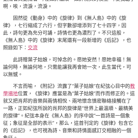
啊，唉，流淚，流淚。
固然從《動身》中的《旋律》到《無人島》中的《旋
律》，七行縮成了六行，但字數卻增添到了七十四字，因
此，詩句更為充分可誦，詩情也更為濃烈了。不只這般，
《無人島》中的《旋律》末尾還有一段新增的《后記》，也
照錄如下：
交流
此詩贈葉子姑娘，可悼念的。愿她安然！愿她幸福！無
論何時，無論何地，只需能讓我再會她一次，此生當代，可
以無憾。
不言而喻，《附記》流露了“葉子姑娘”在紀弦心目中的
教
學場地
位置，《旋律》應當是為“葉子姑娘”而作而修正的。這
就又把肖邦的音樂與兩情相悅、兩地懷念慎密聯絡接觸在了
一路，正如紀弦所說的肖邦的旋律是“世界上最溫順、最精美
的旋律”。紀弦本身在《無人島》的序中說“一首詩是一個象
征；象征是全部的表示”，那么，這首刊定的《旋律》包含它
的《后記》，也可視為詩、音樂和詩情面感訂交相融的一個
象征。