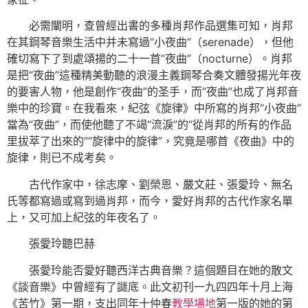
必需闡明，查曾經出書的多種肖邦作品選集可知，肖邦
在其鋼琴音樂生活中并未寫過“小夜曲”（serenade），但他
確切寫下了到處頌揚的二十一首“夜曲”（nocturne）。肖邦
是把“夜曲”這種精美動聽的浪漫主義鋼琴合奏文體發揚光年夜
的要害人物，他是創作“夜曲”的圣手，而“夜曲”也成了肖邦音
樂中的珍寶。在我看來，紀弦《旋律》中所寫的肖邦“小夜曲”
當為“夜曲”，而使他聽了不竭“流淚”的“從肖邦的所有的作品
里拔萃了出來的”“旋律中的旋律”，究竟是哪首《夜曲》中的
旋律，則已不成考矣。
古代作家中，徐志摩、劉榮恩、嚴文莊、張愛玲、無名
氏等都寫過或寫到過肖邦，而今，愛好肖邦的古代作家名單
上，又可加上紀弦的年夜名了。
張愛玲聽巴赫
張愛玲能否愛好聽西洋古典音樂？這個題目在她的散文
《談音樂》中曾經有了謎底。此文初刊一九四四年十月上海
《苦竹》第一期，支出同年十仲春
教學場地
第一版的她的第