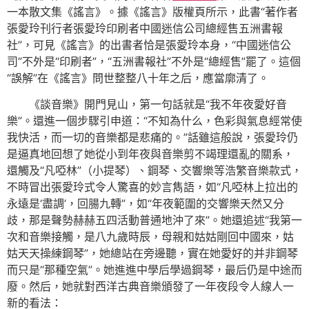
一本散文集《謠言》。據《謠言》版權頁所示，此書“著作者
張愛玲刊行者張愛玲印刷者中國迷信公司總經售五洲書報
社”，可見《謠言》的出書者恰是張愛玲本身，“中國迷信公
司”不外是“印刷者”，“五洲書報社”不外是“總經售”罷了。這個
“誤解”在《謠言》問世整整八十年之后，應當廓清了。
《談音樂》開門見山，第一句話就是“我不年夜愛好音
樂”。還進一個步驟引申道：“不知為什么，色彩與氣息經常使
我快活，而一切的音樂都是悲痛的。”話雖這般說，張愛玲仍
是逼真地回想了她從小到年夜與音樂剪不竭理還亂的關系，
還觸及“凡啞林”（小提琴）、鋼琴、交響樂等浩繁音樂款式，
不時冒出張愛玲式令人驚喜的妙言雋語，如“凡啞林上拉出的
永遠是‘盡調’，回腸九轉”，如“年夜範圍的交響樂天然又分
歧，那是聲勢赫赫五四活動普通地沖了來”。她還追述“我第一
次和音樂接觸，是八九歲時辰，母親和姑姑剛回中國來，姑
姑天天操練鋼琴”，她總站在旁邊聽，實在她愛好的并非鋼琴
而只是“那種空氣”。她進進中學后學過鋼琴，最后仍是中途而
廢。然后，她就對西洋古典音樂頒發了一年夜段令人線人一
新的看法：