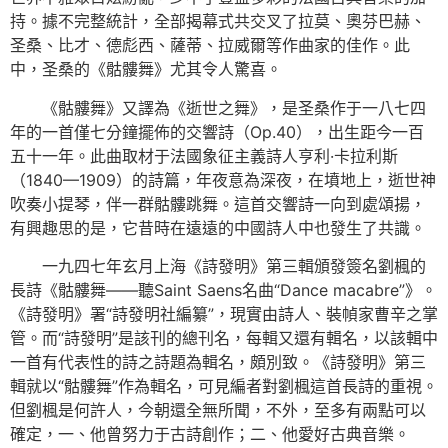
持。據不完整統計，全部揭幕式共交叉了拉莫、奧芬巴赫、
圣桑、比才、德彪西、薩蒂、拉威爾等作曲家的佳作。此
中，圣桑的《骷髏舞》尤其令人驚喜。
《骷髏舞》又譯為《逝世之舞》，是圣桑作于一八七四
年的一首僅七分鐘擺佈的交響詩（Op.40），出生距今一百
五十一年。此曲取材于法國象征主義詩人亨利·卡拉利斯
（1840—1909）的詩篇，年夜意為深夜，在墳地上，逝世神
吹奏小提琴，伴一群骷髏跳舞。這首交響詩一向到處頌揚，
有興趣思的是，它昔時在遠遠的中國詩人中也發生了共識。
一九四七年玄月上海《詩發明》第三輯頒發簽名劉楓的
長詩《骷髏舞——聽Saint Saens名曲“Dance macabre”》。
《詩發明》署“詩發明社編纂”，現實由詩人、裝幀家曹辛之掌
管。而“詩發明”是該刊的總刊名，每輯又還有輯名，以該輯中
一首有代表性的詩之詩題為輯名，頗別致。《詩發明》第三
輯就以“骷髏舞”作為輯名，可見編者對劉楓這首長詩的重視。
但劉楓是何許人，今朝還全無所聞，不外，至多有兩點可以
確定，一、他曾努力于古詩創作；二、他愛好古典音樂。