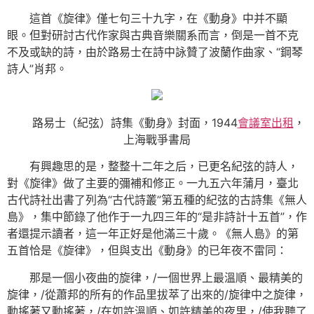
這首《旋律》僅七句三十九字，在《動身》中并不顯
眼。但對研討古代作家與古典音樂關系而言，倒是一首不克
不及或缺的詩，由於路易士在詩中詠贊了波蘭作曲家、“鋼琴
詩人”肖邦。
路易士（紀弦）詩集《動身》封面，1944
會議室出租
，
上海戰爭書局
有興趣思的是，整整十二年之后，已更名紀弦的詩人，
對《旋律》做了主要的彌補和修正。一九五六年蒲月，臺北
古代詩社出書了列為“古代詩叢”第五種的紀弦的古詩集《無人
島》，集中節錄了他作于一九四三年的“是非詩計十五首”，作
者還提示讀者，這一年正好是他滿三十歲。《無人島》的第
五首恰是《旋律》，但與支出《動身》的已年夜不雷同：
那是一個小夜曲的旋律，/一個世界上最溫順、最精美的
旋律，/從蕭邦的所有的作品里拔萃了出來的/旋律中之旋律，
動搖著又動搖著，/在如許溫順、如許精美的夜里，/使我聽了