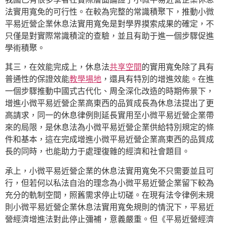
法實用寬免的可行性。在較為完整的常識積聚下，推動小微
平易近營企業休息法實用寬免是對學界摸索成果的確定，不
只僅是對實際常識積淀的查驗，並且有助于進一個步驟促進
學術積聚。
其三，在效能完成上，休息法
共享空間
的實用寬免除了具有
普通性的保證效能
教學場地
，還具有特別的增進效能。在進
一個步驟推動中國式古代化、周全深化改造的時期佈景下，
增進小微平易近營企業高東西的品質成長為休息法提出了更
高請求，同一的休息律例則延長實用至小微平易近營企業帶
來的局限，是休息法為小微平易近營企業供給特別規定的條
件和基本，這在完成增進小微平易近營企業高東西的品質成
長的同時，也能助力于處理復雜的經濟和社會題目。
承上，小微平易近營企業的休息法實用寬免不只需要並且可
行，但若何以私法自治的理念為小微平易近營企業留下較為
充分的軌制空間，照舊需求停止切磋。在現有法令律例未規
則小微平易近營企業休息法實用寬免規則的情況下，平易近
營經濟增進法對此停止彌補，意義嚴重。但《平易近營經濟