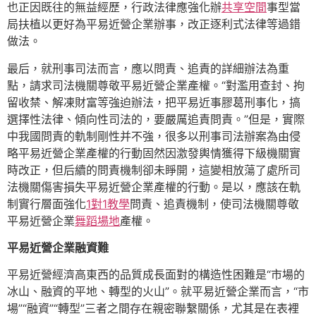
也正因既往的無益經歷，行政法律應強化辦
共享空間
事型當
局扶植以更好為平易近營企業辦事，改正逐利式法律等過錯
做法。
最后，就刑事司法而言，應以問責、追責的詳細辦法為重
點，請求司法機關尊敬平易近營企業產權。“對濫用查封、拘
留收禁、解凍財富等強迫辦法，把平易近事膠葛刑事化，搞
選擇性法律、傾向性司法的，要嚴厲追責問責。”但是，實際
中我國問責的軌制剛性并不強，很多以刑事司法辦案為由侵
略平易近營企業產權的行動固然因激發輿情獲得下級機關實
時改正，但后續的問責機制卻未睜開，這變相放蕩了處所司
法機關傷害損失平易近營企業產權的行動。是以，應該在軌
制實行層面強化
1對1教學
問責、追責機制，使司法機關尊敬
平易近營企業
舞蹈場地
產權。
平易近營企業融資難
平易近營經濟高東西的品質成長面對的構造性困難是“市場的
冰山、融資的平地、轉型的火山”。就平易近營企業而言，“市
場”“融資”“轉型”三者之間存在親密聯繫關係，尤其是在表裡