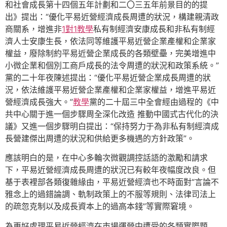
和社會成長第十四個五年計劃和二〇三五年前景目的的提
出》提出：“優化平易近營經濟成長周遭的狀況，構建親清政
商關系，增進非
1對1教學
私有制經濟安康成長和非私有制經
濟人士安康生長，依法同等維護平易近營企業產權和企業家
權益，廢除制約平易近營企業成長的各類壁壘，完美增進中
小微企業和個別工商戶成長的法令周遭的狀況和政策系統。”
黨的二十年夜陳述提出：“優化平易近營企業成長周遭的狀
況，依法維護平易近營企業產權和企業家權益，增進平易近
營經濟成長強大。”
教學
黨的二十屆三中全會經由過程的《中
共中心關于進一個步驟周全深化改造 推動中國式古代化的決
議》又進一個步驟明白提出：“保持努力于為非私有制經濟成
長營建傑出周遭的狀況和供給更多機遇的方針政策”。
應該明白的是，在中心多輪次微觀調控話語的激勵和請求
下，平易近營經濟成長周遭的狀況已有較年夜幅度改良。但
基于表裡部各類復雜緣由，平易近營經濟也不時面對“言論不
雅念上的過錯論調、軌制政策上的不服等規則、法律司法上
的疏忽克制以及成長資本上的過高本錢”等實際窘境。
為更好處理平易近營經濟在市場運營中遭受的各類實際題