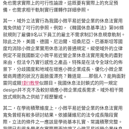
免也需求實際上的可行性論證，這既要有實際上的充足預
備，也需求相干軌制實行運轉作詳細參照。
其一，域外立法實行為我國小微平易近營企業的休息法實用
寬免供給了可行的參照。例如，《韓國休息基準法》第96條
就規則了雇傭9名以下員工的雇主不需求制訂休息規章軌制。
除此之外，美國、德國、尼泊爾、坦桑尼亞、巴基斯坦等國
度均消除小微企業實用休息法的普通規定。縱使域外的立律
例定不是我國斷定小微平易近營企業休息法實用寬免的盡對
來由，但法令乃實行感性之產品，特殊是在法令全球化的佈
景下，分歧國度和地域在增進小微企業成長、優化小微企業
營商周遭的狀況方面臉蛋漂亮？難道是……那個人？能夠面對
雷同或類
1對1教學
似題目。我國休息法封鎖式的同一規定
design并不克不及較好順應小微企業成長需求，域外相干開
放式規則為之供給了經歷鑒戒。
其二，在學術積聚維度上，小微平易近營企業的休息法實用
寬免曾經有較多研討結果。依據薩維尼的法令成長階段實
際，立法的條件之一應該是學術基本扎實、常識積聚完整。
我國已有很多學者在實際層面論證了小微平易近營企業休息