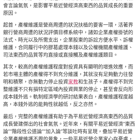
會言論氣氛，是影響平易近營經濟高東西的品質成長的重要
原因。
起首，產權維護是營商周遭的狀況扶植的要害一環，活著界
銀行營商周遭的狀況評價目標系統中，諸如企業產權掛號的
法式、時光以及所需支出，企業股東的訴訟方便水平、訴權
維護，合同履行中的膠葛處理本錢以及公權機關產權維護、
司法東西的品質等均直接或直接觸及產權維護題目。
其次，較高的產權維護程度對投資具有顯明的增進效應，而
若市場主體的產權得不到充分維護，其就沒有足夠動力往發
明和積聚，亦無動力停止投資
家教
和生孩子。產權得不到完
整維護不只有損特定區域內投資興業的停止，甚至會反向形
成本錢外逃。軌制經濟學的研討結果表白，產權維護程度越
高，本錢外逃的能夠性就越低，反之亦然。
最后，完整的產權維護有助于為平易近營經濟高東西的品質
成長營建傑出的社會氣氛。近年來，有關平易近營經濟“東西
論”“階段性公道論”“加入論”等談吐時有呈現，疊加平易近營
企業產權維護不周的景象，一些平易近營企業家心存憂慮，