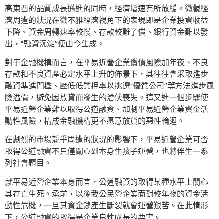
高東西的品質成長邁進的同時，經濟增速有所放緩。微觀經
濟周遭的狀況在微不雅經濟視角下的表現即是企業投資收益
下降、資金周轉速率較慢、存款較難了償、銀行資金難以發
出，“融資沉淀”便由今生成。
對于金融機構而言，在平易近營企業償債風險加年夜、不良
存款和不良資產必定水平上升的佈景下，其往往會采取進步
融資準進門檻、壓低低質押率以挑選“優質公司”等方法進步風
險溢價，避免因放貸而發生的潛伏喪失。這又進一個步驟使
平易近營企業難以取得公道融資、加劇平易近營企業資金活
動性風險，構成金融機構更不愿意放貸的惡性輪迴。
在劇烈的市場競爭周遭的狀況的影響下，平易近營企業可否
取得公道融資不只僅關心到本身生孩子運營，也將伴生一系
列社會題目。
就平易近營企業本身而言，公道融資的取得某種水平上關心
其存亡生死。承前，以後我公民營企業面對較年夜的資金活
動性危機，一旦其資金鏈產生斷裂就會運營艱苦。在此情形
下，公道融資的取得是企業良性成長的要害。