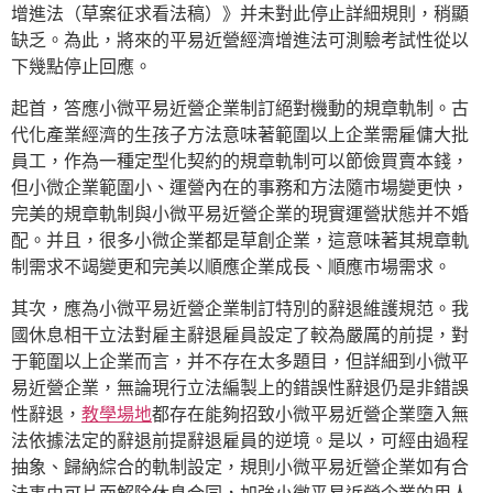
增進法（草案征求看法稿）》并未對此停止詳細規則，稍顯
缺乏。為此，將來的平易近營經濟增進法可測驗考試性從以
下幾點停止回應。
起首，答應小微平易近營企業制訂絕對機動的規章軌制。古
代化產業經濟的生孩子方法意味著範圍以上企業需雇傭大批
員工，作為一種定型化契約的規章軌制可以節儉買賣本錢，
但小微企業範圍小、運營內在的事務和方法隨市場變更快，
完美的規章軌制與小微平易近營企業的現實運營狀態并不婚
配。并且，很多小微企業都是草創企業，這意味著其規章軌
制需求不竭變更和完美以順應企業成長、順應市場需求。
其次，應為小微平易近營企業制訂特別的辭退維護規范。我
國休息相干立法對雇主辭退雇員設定了較為嚴厲的前提，對
于範圍以上企業而言，并不存在太多題目，但詳細到小微平
易近營企業，無論現行立法編製上的錯誤性辭退仍是非錯誤
性辭退，
教學場地
都存在能夠招致小微平易近營企業墮入無
法依據法定的辭退前提辭退雇員的逆境。是以，可經由過程
抽象、歸納綜合的軌制設定，規則小微平易近營企業如有合