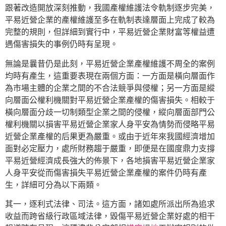
跟著改造開放深刻推動，我國產權維護法令軌制逐步完美，
平易近營企業的產權維護至多在軌制表達層面上完成了較為
完整的規則，但詳細到實行中，平易近營企業財富等權益遭
遇傷害損失的事例仍時有呈現。
無論是曩昔仍是此刻，平易近營企業產權維護不周全的案例
均時有產生，這重要表現在兩個方面：一方面是橫向層面作
為市場主體的企業之間的不合法競爭與侵權；另一方面是縱
向層面公權利機關對平易近營企業產權的傷害損失。相較于
橫向層面分歧一切制類型企業之間的侵權，縱向層面部門公
權利機關以損害平易近營企業家人身平安為情勢而侵略平易
近營企業產權的后果更為嚴重。或由于近年來我國經濟增加
面對必定壓力，處所財務趨于嚴重，即便是在國度鼎力支撐
平易近營經濟成長強大的佈景下，各地損害平易近營企業家
人身平安從而傷害損失平易近營企業產權的案件仍時有產
生，詳細可分為以下兩類。
其一，逐利式法律、司法。這方面，諸如處所派出所為追求
收益而跨省級行政區域法律，毀傷平易近營企業好處的相干