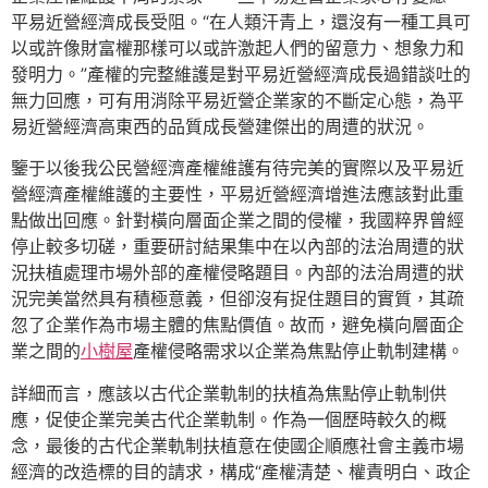
平易近營經濟成長受阻。“在人類汗青上，還沒有一種工具可
以或許像財富權那樣可以或許激起人們的留意力、想象力和
發明力。”產權的完整維護是對平易近營經濟成長過錯談吐的
無力回應，可有用消除平易近營企業家的不斷定心態，為平
易近營經濟高東西的品質成長營建傑出的周遭的狀況。
鑒于以後我公民營經濟產權維護有待完美的實際以及平易近
營經濟產權維護的主要性，平易近營經濟增進法應該對此重
點做出回應。針對橫向層面企業之間的侵權，我國粹界曾經
停止較多切磋，重要研討結果集中在以內部的法治周遭的狀
況扶植處理市場外部的產權侵略題目。內部的法治周遭的狀
況完美當然具有積極意義，但卻沒有捉住題目的實質，其疏
忽了企業作為市場主體的焦點價值。故而，避免橫向層面企
業之間的
小樹屋
產權侵略需求以企業為焦點停止軌制建構。
詳細而言，應該以古代企業軌制的扶植為焦點停止軌制供
應，促使企業完美古代企業軌制。作為一個歷時較久的概
念，最後的古代企業軌制扶植意在使國企順應社會主義市場
經濟的改造標的目的請求，構成“產權清楚、權責明白、政企