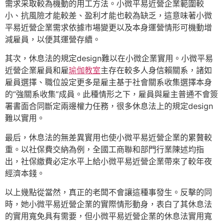
需求采取較為機動的用工方法。小微平易近營企業範圍較
小、抗風險才能較差、盈利才能也較為缺乏，這意味著小微
平易近營企業需求依據市場變更以及本身運營情形可機動增
減雇員，以便其運營存續。
其次，休息法的規定design難以在小微企業實用。小微平易
近營企業雇員和雇
瑜伽教室
主存在較多人身信賴關系，諸如
雇員選擇、職位設定更多是雇主基于社會關系收集選擇本身
的“強關系收集”成員。此種情形之下，雇員與雇主普通不會簽
署書面合同斷定兩邊權力任務，很多休息法上的規定design
難以實用。
最后，休息法的無差異實用也使小微平易近營企業的累贅較
重。以社保費交納為例，全國工商聯和部門行業陳述均指
出，社保繳費必定水平上給小微平易近營企業帶來了較年夜
經濟本錢。
以上幾點從當然，真正的老闆不會讓這種事發生。反擊的同
時，她小微平易近營企業的實際情形動身，表白了其休息法
的實用寬免具有需要，但小微平易近營企業的休息法實用寬