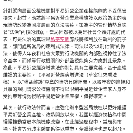
針對縱向層面公權機關對平易近營企業產權能夠的不妥傷害
損失，起首，應該將平易近營企業產權維護以政策為主的表
現情勢改變為國度層面的立法表達。策為主的管理情勢意味
著“法治”內核的減弱，當局固然被以為是社會全體好處的代
表，可是法治的真理是
私密空間
應該將權利放在軌制的籠子
里，部門處所當局的逐利式法律、司法以及“以刑化債”的做
法，使得人年夜和社會大眾對行政機關的內部監視掉往了法
令基本，而僅靠行政機關的外部監視能夠有力應對此景象。
為此，平易近營經濟增進法的制訂具有主要意義，基于產權
維護的主要性，《平易近營經濟增進法（草案征求看法
稿）》以“權益維護”專章的情勢具體睜開，以較年夜的篇幅和
具體的規則請求公權機關不得以限制平易近營企業家人身不
受拘束等情勢侵略平易近營企業產權，值得確定。
其次，就行政法律而言，應強化辦事型當局扶植以更好維護
平易近營企業產權。改造開放以來，我國以經濟扶植為中間
慢慢推動當局本能機能改變，在此經過歷程中，當局與市
場、社會等分歧主體關系得以重塑，全體經濟也是以起飛。