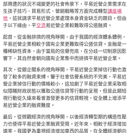
部周遭的狀況不竭變更的社會佈景下，平易近營企業需求在
生孩子技巧、貿易形式、營銷戰略等方面完成轉型
講座場
地
，這就請求平易近營企業處理本身資金缺乏的題目。但由
于以下緣由，平
交流
易近營企業較難取得公道融資。
起首，從金融排擠的視角睜開，由于我國的經濟體系體例，
平易近營企業相較于國有企業更難取得公道信貸。金融是一
種稀缺性資本，由于當局的信譽兜底，在分歧一切制原因影
響下，其自然會朝向國有企業集中而排擠平易近營企業。
其次，從銀企關系的視角睜開，平易近營企業掉信行動也激
發了較多的融資束縛。鑒于社會信譽系統的不完美，平易近
營企業掉信行動的價格較小，這加劇了平易近營企業采取相
似隱瞞財政狀態以獲取公道信貸等行動的呈現，但是此類短
視行動從久遠來看會激發更多的信貸輕視，從全體上增添平
易近營企業的融資難度。
最后，從微觀經濟的視角睜開，以後經濟轉型期的構造性壓
力也使得平易近營企業融資受限。近年來，相較于經濟增加
速率，我國更為重視經濟增加東西的品質，在全體經濟朝向