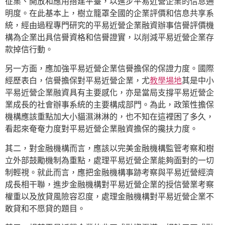
征集、開放和應用搭建平臺，以進步平易近營企業的信息通
明度。在此基本上，樹立籠罩全國的企業評價和信息共享系
統，經由過程專門研究的平易近營企業融資辦事信譽評價機
構為企業出具信譽資格和信譽證實，以削減平易近營企業存
款掉信行動。
另一方面，應加強平易近營企業信譽擔保的保證力度。國際
經歷表白，信譽擔保對平易近營企業，尤
教學場地
其是中小
平易近營企業融資具有主要感化，亦是當局支撐平易近營企
業成長的社會辦事系統的主要構成部門。為此，政策性擔保
機構應該重點加大小貓濕淋淋的，也不知在這裡困了多久，
看起來奄奄力度對平易近營企業融資擔保的攙扶力度。
其二，對金融機構而言，應該以完美金融機構監管考察和樹
立外部鼓勵機制為重點，處理平易近營企業能夠面對的一切
制輕視。就此而言，應把金融機構事跡考察與平易近營經濟
成長相干聯，進步金融機構對平易近營企業的授信營業考察
權重以及放貸風險容忍度，處理金融機構對平易近營企業不
敢貸和不愿貸的題目。