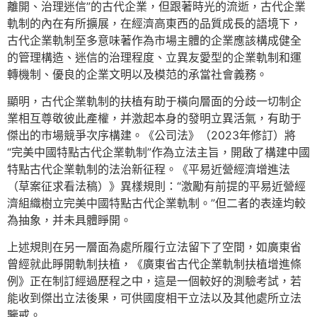
離開、治理迷信”的古代企業，但跟著時光的流逝，古代企業
軌制的內在有所擴展，在經濟高東西的品質成長的語境下，
古代企業軌制至多意味著作為市場主體的企業應該構成健全
的管理構造、迷信的治理程度、立異友愛型的企業軌制和運
轉機制、優良的企業文明以及模范的承當社會義務。
顯明，古代企業軌制的扶植有助于橫向層面的分歧一切制企
業相互尊敬彼此產權，并激起本身的發明立異活氣，有助于
傑出的市場競爭次序構建。《公司法》（2023年修訂）將
“完美中國特點古代企業軌制”作為立法主旨，開啟了構建中國
特點古代企業軌制的法治新征程。《平易近營經濟增進法
（草案征求看法稿）》異樣規則：“激勵有前提的平易近營經
濟組織樹立完美中國特點古代企業軌制。”但二者的表達均較
為抽象，并未具體睜開。
上述規則在另一層面為處所履行立法留下了空間，如廣東省
曾經就此睜開軌制扶植，《廣東省古代企業軌制扶植增進條
例》正在制訂經過歷程之中，這是一個較好的測驗考試，若
能收到傑出立法後果，可供國度相干立法以及其他處所立法
鑒戒。