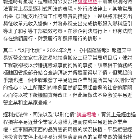
報道時有呈現，這種違背公安部相
講座場地
干辦案規則的做
法實質上都是逐利式司法的表現。外行政法律上，某地當局
出臺《非稅支出征督工作考察賞罰措施》，違規將非稅支出
與征收單元收入掛鉤，并將非稅支出完成情形歸入鄉科級引
導班子和引導干部績效考察。在涉企判決履行上，也有法院
存在逾額履行、肆意履行和選擇履行的情形。
其二，“以刑化債”。2024年2月，《中國運營報》報道某平
易近營企業家在承建易地扶貧搬家工程等當局項目后，催討
工程款卻被以涉嫌挑釁滋事而拘留的事務，該案相干債務終
極雖因省級部分結合查詢拜訪并傳遞而得以了債，但惹起的
爭議也進一個步驟激發了平易近營企業對處所當局“以刑化債”
的擔心。以上所羅列的事例固然都因惹起普遍的社會追蹤關
心而得以被下級機關實時改正，但此類做法不免激發平易近
營企業和企業家憂慮。
逐利式法律、司法以及“以刑化債”
講座場地
，實質上是經由過
程損害平易近營企業家人身權力進而侵略平易近營企業產
權，這事關高東西的品質營商周遭的狀況扶植、平易近營經
濟投資興業停止和平易近營經濟高東西的品質成長的傑出社