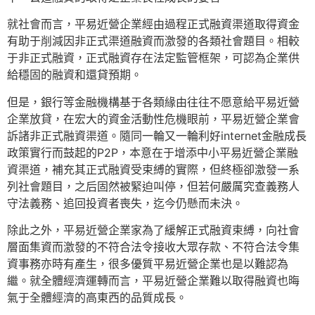
就社會而言，平易近營企業經由過程正式融資渠道取得資金
有助于削減因非正式渠道融資而激發的各類社會題目。相較
于非正式融資，正式融資存在法定監管框架，可認為企業供
給穩固的融資和還貸預期。
但是，銀行等金融機構基于各類緣由往往不愿意給平易近營
企業放貸，在宏大的資金活動性危機眼前，平易近營企業會
訴諸非正式融資渠道。隨同一輪又一輪利好internet金融成長
政策實行而鼓起的P2P，本意在于增添中小平易近營企業融
資渠道，補充其正式融資受束縛的實際，但終極卻激發一系
列社會題目，之后固然被緊迫叫停，但若何嚴厲究查義務人
守法義務、追回投資者喪失，迄今仍懸而未決。
除此之外，平易近營企業家為了緩解正式融資束縛，向社會
層面集資而激發的不符合法令接收大眾存款、不符合法令集
資事務亦時有產生，很多優質平易近營企業也是以難認為
繼。就全體經濟運轉而言，平易近營企業難以取得融資也晦
氣于全體經濟的高東西的品質成長。