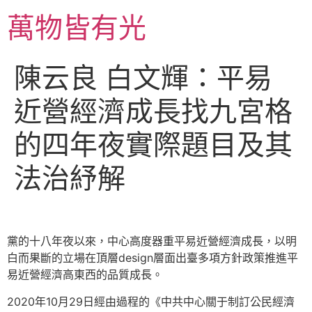
跳
萬物皆有光
至
主
要
陳云良 白文輝：平易
內
容
近營經濟成長找九宮格
的四年夜實際題目及其
法治紓解
黨的十八年夜以來，中心高度器重平易近營經濟成長，以明
白而果斷的立場在頂層design層面出臺多項方針政策推進平
易近營經濟高東西的品質成長。
2020年10月29日經由過程的《中共中心關于制訂公民經濟