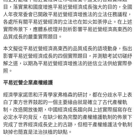
目，落實黨和國度增進平易近營經濟成長強大的目的，全國
人年夜常委會已開啟平易近營經濟增進法的立法任務議程，
各處所有關平易近營經濟的立法也在如火如荼停止。在上述
實際佈景下，應體系梳理并剖析影響平易近營經濟高東西的
品質成長的嚴重實際題目。
本文擬從平易近營經濟高東西的品質成長的語境動身，指出
影響平易近營經濟成長的四個實際題目，并測驗考試切磋紓
解之道，以期為平易近營經濟增進法的迷信立法供給實際參
照。
平易近營企業產權維護
經濟學家諾思和汗青學家弗格森的研討，都在分歧水平上表
白了東方世界鼓起的一個主要緣由就是確立了古代產權軌
制。改造開放後期，中國經濟成長趨向與上述實際描寫存在
必定水平的背反，在缺少較為完整的產權維護軌制的佈景下
完成了世界經濟成長史上的古跡，但相干產權維護法令軌制
缺掉也簡直是法治扶植的缺點。