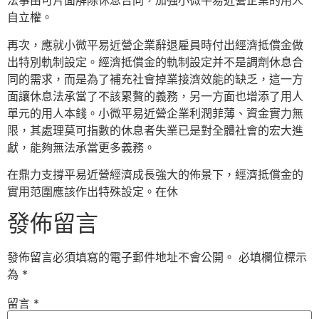
法事由可片面解除休息合同，加強小微平易近營企業的用人
自立權。
再次，應就小微平易近營企業辭退雇員時付出經濟抵償金做
出特別軌制設定。經濟抵償金的軌制設定并不是調劑休息合
同的需求，而是為了補充社會掉業接濟效能的缺乏，這一方
面讓休息法承當了不該累贅的義務，另一方面也增添了用人
單元的用人本錢。小微平易近營企業利潤菲薄、資金實力無
限，其處理莫可指數的休息者失業已是對全體社會的宏大進
獻，能夠無法承當更多義務。
在鼎力支撐平易近營經濟成長強大的佈景下，經濟抵償金的
實用范圍應該作出特殊設定。在休
發佈留言
發佈留言必須填寫的電子郵件地址不會公開。
必填欄位標示
為
*
留言
*