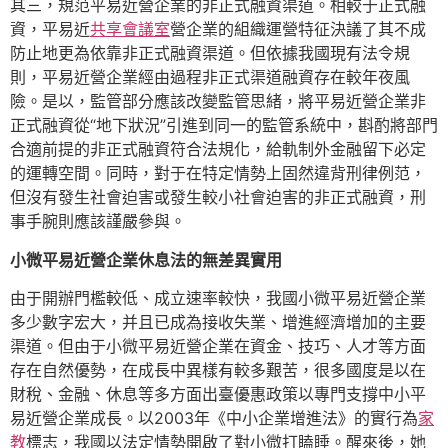
其三，規范平易近營企業的非正式融資渠道。相較于正式融
資，平易近
共享會議室
營企業的組織運營特征決議了其不成
防止地更為依靠非正式融資渠道。但依據我國現有法令規
則，平易近營企業經由過程非正式渠道融資存在較年夜風
險。是以，監管部分應該改變監管思緒，將平易近營企業非
正式融資從“地下狀況”引進到同一的監管系統中，斟酌將部門
合適前提的非正式融資符合法規化，給軌制外金融留下必定
的運轉空間。同時，對于在特定情勢上固然違背刑律例范，
但沒有發生社會迫害或發生較小社會迫害的非正式融資，刑
事手腕則應該謹嚴參與。
小微平易近營企業休息法的無差異實用
由于開辦門檻較低、成立速率較快，我國小微平易近營企業
多少數字宏大，并且已成為接收失業、增進經濟增加的主要
渠道。但由于小微平易近營企業在資金、技巧、人才等方面
存在自然優勢，在成長中異樣有較多艱苦，很多國度是以在
財稅、金融、休息等多方面出臺優惠政策以專門支撐中小平
易近營企業成長。以2003年《中小企業增進法》的實行為
家
教
標志，我國以法定情勢開啟了對小微打瞌睡。醒來後，她