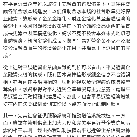
在平易近營企業難以取得正式融資的實際佈景下，其往往會
讓各類金融本錢進股，以便借助金融本錢的社會收集更好停
止融資，這形成了企業金熔化、財產金熔化甚至全體經濟的
金熔化。我國微觀經濟政策導向下的全體經濟高東西的品質
成長更器重財產構造優化，請求不克不及舍本逐末式地疏忽
實體經濟，朝向金熔化成長。隨同平易近營企業不克不及取
得公道融資而生的經濟金熔化題目，并晦氣于上述目的的完
成。
從上述對平易近營企業融資難的剖析可以看出，平易近營企
業融資束縛的構成，既有因本身掉信形成銀企信息不合錯誤
稱，亦有內在金融機構的一切制輕視以及全體經濟成長轉型
等緣由。融資取得對平易近營企業運營有主要意義，處理平
易近營企業融資難火燒眉毛。為此，包含平易近營經濟增進
法在內的法令律例應側重從以下幾方面停止軌制回應。
其一，完美社會征佩服務系統和推動增信系統扶植。一方
面，應該在軌制供應上加大力度和完美平易近營企業信息表
露的相干規則，經由過程軌制扶植為平易近營企業信譽數據