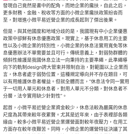
發現自己竟然是書中的配角，而她企業的攙扶，自此之后，
更多財務、金融、稅收等方面的小微企業攙扶政策紛沓而
至，對增進小微平易近營企業的成長起到了傑出後果。
但是，與其他國度和地域分歧的是，我國現有中小企業優惠
政策中卻鮮有休息優惠政策。現實上，基于休息用工的主要
性以及小微企業的特別性，小微企業的休息法實用寬免等休
息優惠辦法不單需要並且可行。傳統意義上，對弱勢群體的
傾斜性維護是我國休息立法一向秉持的主要準繩，此準繩導
向下的軌制design誇大管束并限制自治，對範圍以上企業而
言，休息者處于弱勢位置，這種規定導向并不存在題目，可
以有用維護休息者權益。但就全體而言，“休息法令同一實用
于一切用人單元和休息者，對用人單元不分類，對休息者不
分層，法令實用缺少針對性”。
起首，小微平易近營企業資金較少，休息法較為嚴厲的休息
尺度為其帶來較年夜累贅。尤其是近年來，由于表裡部各類
緣由，較多小微平易近營企業運營面對較年夜壓力，在用工
方面存在較年夜艱苦。同時，小微企業的運營特征決議了其