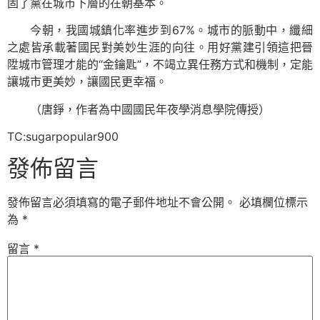
固了黨在城市下層的在朝基本。
今朝，我國城鎮化率進步到67%。城市的脈動中，纖細
之處皆承載著國民對美妙生涯的向往。用好黨建引領這把晉
陞城市管理才能的“金鑰匙”，不竭立異任務方式和機制，定能
讓城市更美妙，讓國民更幸福。
（
唐錚，
作者為中國國民年夜學消息學院傳授）
TC:sugarpopular900
發佈留言
發佈留言必須填寫的電子郵件地址不會公開。
必填欄位標示
為
*
留言
*