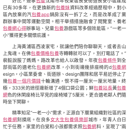
好比，遼寧
包養
沈陽市年夜東區長安街道長安小區建成
已有30多年，在更換新的
包養妹
資料改革經過歷程中，對小
區內放棄的汽
包養app
鍋房沒有一拆了之，而是改革成了黨
群辦事中間等運動空間。相干舉措措施融會了閱覽室、養老
包養網心得
辦事站、兒童
包養
游戲區等多個效能區，“一老一
小”獲得更多關懷庇護。
上海黃浦區西凌家宅，就讓他們陪你聊聊天，或者去山
上鬼魂。在佛
包養價格
包養
寺轉轉就可以了，別打電話了。”
裴毅說服了媽媽。路改革也給人以啟發。年夜
包養條件
到全
部街區的適老化
包養網
改革，小到街邊幾排座椅的d
包養網
esign，小區業委會、街道辦、design團隊和居平易近停止了
幾
包養一個月價錢
十輪溝通，恨不得一厘米一厘米地量。終
極，333米的途徑邊新增了4個口袋公園；鮮
包養站長
黃
包養
網
色的休閑座椅比罕見的座椅矮了5厘米，更合適老鄰人們隨
時坐下閑聊。
精準知足“一老一小”需求，正源自下層黨組織對社區的深
包養網
刻摸底。在良多
女大生包養俱樂部
城市，年青人白日
忙于任務，家里的白叟和小孩都需求照
包養網
料，呈現了“兩