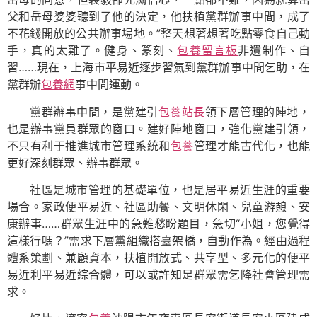
父和岳母婆婆聽到了他的決定，他扶植黨群辦事中間，成了
不花錢開放的公共辦事場地。”整天想著想著吃點零食自己動
手，真的太難了。健身、篆刻、
包養留言板
非遺制作、自
習……現在，上海市平易近逐步習氣到黨群辦事中間乞助，在
黨群辦
包養網
事中間運動。
黨群辦事中間，是黨建引
包養站長
領下層管理的陣地，
也是辦事黨員群眾的窗口。建好陣地窗口，強化黨建引領，
不只有利于推進城市管理系統和
包養
管理才能古代化，也能
更好深刻群眾、辦事群眾。
社區是城市管理的基礎單位，也是居平易近生涯的重要
場合。家政便平易近、社區助餐、文明休閑、兒童游憩、安
康辦事……群眾生涯中的急難愁盼題目，急切“小姐，您覺得
這樣行嗎？”需求下層黨組織搭臺架橋，自動作為。經由過程
體系策劃、兼顧資本，扶植開放式、共享型、多元化的便平
易近利平易近綜合體，可以或許知足群眾需乞降社會管理需
求。