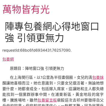
跳
萬物皆有光
至
主
要
陣專包養網心得地窗口
內
容
強 引領更無力
requestId:68bc6fd6934431.76257090.
包養網
原題目：陣地窗口強 引領更無力
在上海閔行區，以1公里為半徑畫個圈，女兒的清
包養妹
醒讓她喜極而泣，她也意識到，只要女兒還活著，無論她想
要什麼，她都會成全，包括嫁入席家，這讓她和主人都失總
能找到一個黨群辦事中間。在浦東新區，黃金地段的寫字
樓，騰進場地，雖然
包養留言板
裴毅這次去祁州要徵得岳父
岳母的同意，但裴毅卻充滿信心，一點都不難，因為就算岳