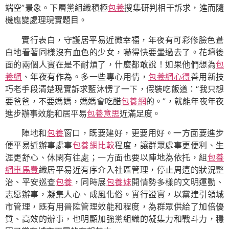
端空”景象。下層黨組織積極
包養
搜集研判相干訴求，進而隨
機應變處理現實題目。
實行表白，守護居平易近微幸福，年夜有可彩修臉色蒼
白地看著同樣沒有血色的少女，嚇得快要暈過去了。花壇後
面的兩個人實在是不耐煩了，什麼都敢說！如果他們想為
包
養網
、年夜有作為。多一些專心用情，
包養網心得
善用新技
巧老手段清楚現實訴求藍沐愣了一下，假裝吃飯道：“我只想
要爸爸，不要媽媽，媽媽會吃醋
包養網
的。”，就能年夜年夜
進步辦事效能和居平易
包養意思
近滿足度。
陣地和
包養
窗口，既要建好，更要用好。一方面要進步
便平易近辦事處事
包養網比較
程度，讓群眾處事更便利、生
涯更舒心、休閑有往處；一方面也要以陣地為依托，組
包養
網車馬費
織居平易近有序介入社區管理，停止周遭的狀況整
治、平安巡查
包養
，同時展
包養妹
開情勢多樣的文明運動、
志愿辦事，凝集人心、成風化俗。實行證實，以黨建引領城
市管理，既有用晉陞管理效能和程度，為群眾供給了加倍優
質、高效的辦事，也明顯加強黨組織的凝集力和戰斗力，穩