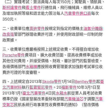
（二）實踐考試：簽派員每人每次150元；駕駛員、領航員、
斯柯達零件
飛
賓士零件
行通信員、飛行機械員、維修人員以
及增加執照等級和語言能力簽注每人
汽車零件進口商
每次
350元。
二、收費單位應
奧迪零件
按規定到指定的價格主
油氣分離器
改良版
管部門辦理收費許可證，并使用財政部統一印制的財
政票據。
三、收費單位應嚴格按照上述規定收費，不得擅自增加收
Porsche零件
費項目、擴大收費范圍、提高收費標準或加收
其他任何費用，并接受價格、財政、審計部門的監督檢查。
各級價格部門
水箱精
應按照收費管理要求加強對考試單位收
費許可證的年度審驗。
四、上述規定自2013年
Skoda零件
1月14日
Bentley零件
起
臺
北汽車材料
執行
藍寶堅尼零件
。20
福斯零件
10年3月1日至
2013年1月1
臺北汽車零件
4日民
水箱水
航從業人員考試收費
標準仍按《國家發展改革委財政部關
汽車機油芯
于調整
汽車
空氣芯
民航系統行政事業性收費標準的通知》（發改價格