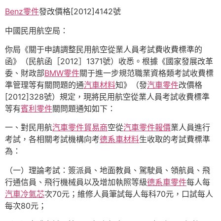
Benz零件
發改價格[2012]4142號
中國民用航空局：
你局《關于申請調整民用航空從業人員考試費收費標準的
函》（民航函［2012］1371號）收悉。根據《國家發展改革
委、財政部
BMW零件
關于進一步規范職業資格類考試收費標
準管理等有關問題的通
汽車材料
知》（發
汽車零件
改價格
[2012]328號）規定，現將民用航空從業人員考試收費標準
等有
賓利零件
關問題通知如下：
一、對民用航
汽車零件貿易商
空從
汽車零件報價
業人員進行
考試，各相關考試機構向考
德系車材料
生收取的考試費標準
為：
（一）理論考試：簽派員、地面教員、駕駛員、領航員、飛
行通信員、飛行機械員以及增加執照等級
德系車零件
每人每
汽車冷氣芯
次70元；維修人員筆試每人每科70元，口試每人
每次80元；