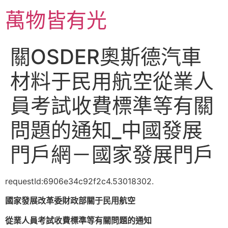
跳
萬物皆有光
至
主
要
關OSDER奧斯德汽車
內
容
材料于民用航空從業人
員考試收費標準等有關
問題的通知_中國發展
門戶網－國家發展門戶
requestId:6906e34c92f2c4.53018302.
國家發展改革委財政部關于民用航空
從業人員考試收費標準等有關問題的通知