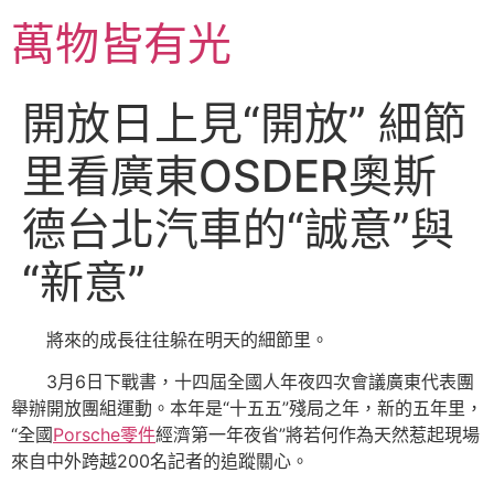
跳
萬物皆有光
至
主
要
開放日上見“開放” 細節
內
容
里看廣東OSDER奧斯
德台北汽車的“誠意”與
“新意”
將來的成長往往躲在明天的細節里。
3月6日下戰書，十四屆全國人年夜四次會議廣東代表團
舉辦開放團組運動。本年是“十五五”殘局之年，新的五年里，
“全國
Porsche零件
經濟第一年夜省”將若何作為天然惹起現場
來自中外跨越200名記者的追蹤關心。