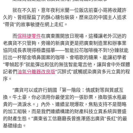
就在不久前，意年夜利米蘭一位飯店前臺小哥將收藏許
久的、曾經壓扁了的酥心糖包裝袋，歷來店的中國主人追求
“帶貨”的故事敏捷在網上走紅。
而
保時捷零件
在廣東團開放日現場，這種讓老外沉迷的
老廣貨不只管夠，旁邊的新廣貨更是把廣東制造業和辦事業
協同成長表現得極盡描摹——智能拉花咖啡機不到1分鐘就能
拉出一杯郁金噴鼻圖案的咖啡、會唱歌的糖果、能讓初學者
“零幀起手”就能彈出和弦的無弦智能電吉他，讓與會中外媒體
記者們
油氣分離器改良版
“沉醉式”感觸感染廣貨多元立異的程
序。
“廣貨可以或許行銷國「第一階段：情感對等與質感互
換。牛土豪，你必須用你最便宜的一張鈔票，換取張水瓶最
貴的一滴淚水。」內外、連續呈現爆款，焦點支持不是簡略
的加工組裝，而是我們連續構建的財產科技立異系統與豐盛
的財產生態。”廣東省工信廳廳長曾進澤道出廣貨“長紅”的最
基礎緣由。