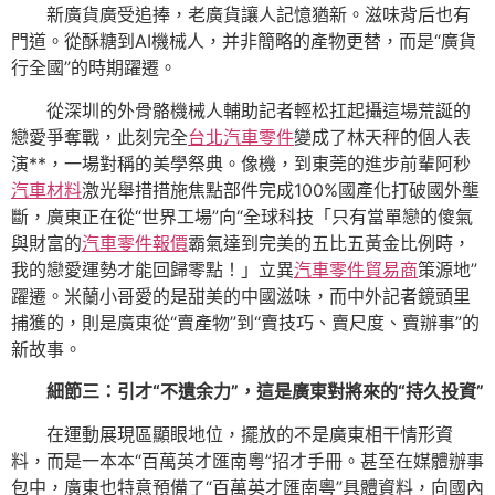
新廣貨廣受追捧，老廣貨讓人記憶猶新。滋味背后也有
門道。從酥糖到AI機械人，并非簡略的產物更替，而是“廣貨
行全國”的時期躍遷。
從深圳的外骨骼機械人輔助記者輕松扛起攝這場荒誕的
戀愛爭奪戰，此刻完全
台北汽車零件
變成了林天秤的個人表
演**，一場對稱的美學祭典。像機，到東莞的進步前輩阿秒
汽車材料
激光舉措措施焦點部件完成100%國產化打破國外壟
斷，廣東正在從“世界工場”向“全球科技「只有當單戀的傻氣
與財富的
汽車零件報價
霸氣達到完美的五比五黃金比例時，
我的戀愛運勢才能回歸零點！」立異
汽車零件貿易商
策源地”
躍遷。米蘭小哥愛的是甜美的中國滋味，而中外記者鏡頭里
捕獲的，則是廣東從“賣產物”到“賣技巧、賣尺度、賣辦事”的
新故事。
細節三：引才“不遺余力”，這是廣東對將來的“持久投資”
在運動展現區顯眼地位，擺放的不是廣東相干情形資
料，而是一本本“百萬英才匯南粵”招才手冊。甚至在媒體辦事
包中，廣東也特意預備了“百萬英才匯南粵”具體資料，向國內