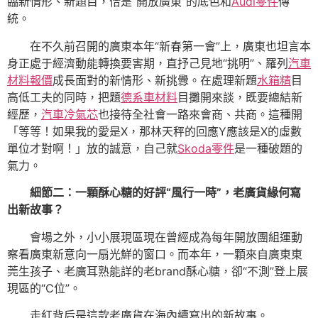
臨新情形、新題目，恰是“開放廣東”的底色和
Audi零件
傳
統。
在不久前召開的廣東本年“新春第一會”上，廣東也坦言本
身正處于經濟動能轉換要害期，直抒己見地“挑明”、羅列
汽車
材料報價
成長面對的新情形、新挑釁。在處理新題
水箱精
目
高低工夫的同時，把題
德系車材料
目攤開來談，既要總結新
經歷，
汽車冷氣芯
也接待全社會一路來會商、共商。這種開
「等等！如果我的愛是X，那林天秤的回應Y應該是X的虛數
單位才對啊！」放的誠意，自己就
Skoda零件
是一種破題的
氣力。
細節二：一顆酥心糖的好評“風行一時”，老廣貨緣何寫
出新故事？
會場之外，小小展現區現在曾經成為每年開放團組運動
察看廣東新意向一扇光鮮的窗口。而本年，一顆來自廣東東
莞生孩子、老廣耳熟能詳的老brand酥心糖，卻“不測”登上展
現區的“C位”。
走紅背后是這款老廣貨在海內續寫出的新故事。