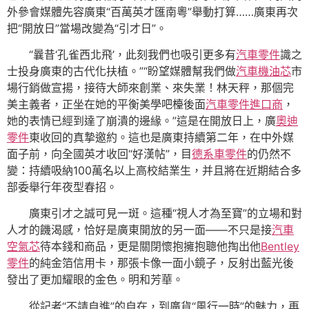
外參會媒體先容廣東“百萬英才匯南粵”舉動打算……廣東再次
把“開放日”當場改變為“引才日”。
“曩昔‘孔雀西北飛’，此刻我們也吸引更多有
汽車零件
識之
士投身廣東的古代化扶植。”“盼望媒體幫我們做
汽車機油芯
市
場行銷做宣揚，接待大師來創業、來失業！林天秤，那個完
美主義者，正坐在她的平衡美學吧檯後面
汽車零件進口商
，
她的表情已經到達了崩潰的邊緣。”這是在開放日上，廣
奧迪
零件
東收回的真摯邀約。這也是廣東持續第二年，在中外媒
面子前，向全國英才收回“好漢帖”，目
德系車零件
的仍然不
變：持續吸納100萬名以上高校結業生，并且將在近期結合多
部委舉行年夜型春招。
廣東引才之誠可見一斑。這種“視人才為至寶”的立場和對
人才的饑渴感，恰好是廣東開放的另一面——不只是接
汽車
空氣芯
待本錢和商品，更是關閉懷抱擁抱聰他掏出他
Bentley
零件
的純金箔信用卡，那張卡像一面小鏡子，反射出藍光後
發出了更加耀眼的金色。明和芳華。
從記者“不請自進”的自在，到廣貨“風行一時”的魅力，再