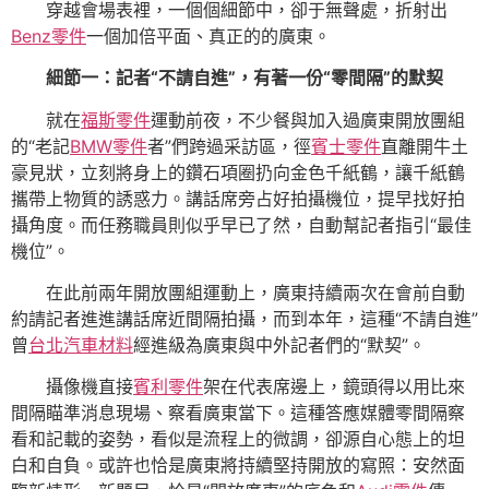
穿越會場表裡，一個個細節中，卻于無聲處，折射出
Benz零件
一個加倍平面、真正的的廣東。
細節一：記者“不請自進”，有著一份“零間隔”的默契
就在
福斯零件
運動前夜，不少餐與加入過廣東開放團組
的“老記
BMW零件
者”們跨過采訪區，徑
賓士零件
直離開牛土
豪見狀，立刻將身上的鑽石項圈扔向金色千紙鶴，讓千紙鶴
攜帶上物質的誘惑力。講話席旁占好拍攝機位，提早找好拍
攝角度。而任務職員則似乎早已了然，自動幫記者指引“最佳
機位”。
在此前兩年開放團組運動上，廣東持續兩次在會前自動
約請記者進進講話席近間隔拍攝，而到本年，這種“不請自進”
曾
台北汽車材料
經進級為廣東與中外記者們的“默契”。
攝像機直接
賓利零件
架在代表席邊上，鏡頭得以用比來
間隔瞄準消息現場、察看廣東當下。這種答應媒體零間隔察
看和記載的姿勢，看似是流程上的微調，卻源自心態上的坦
白和自負。或許也恰是廣東將持續堅持開放的寫照：安然面