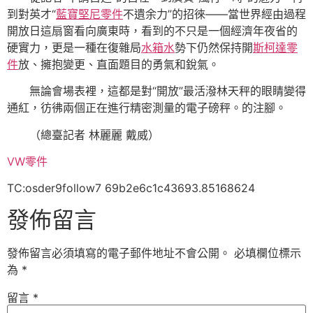
到對英才“
藍寶堅尼零件
不遺余力”的招徠——當世界經由過程
開放日這扇窗看向廣東時，看到的不只是一個經濟年夜省的
硬實力，更是一種在復雜局
水箱水
勢下仍然保持開
斯柯達零
件
放、擁抱變更、直面題目的勇氣和銳氣。
無論會場表裡，這都是對“開放”最活潑林天秤的眼睛變得
通紅，彷彿兩個正在進行精密測量的電子磅秤。的注腳。
（總臺記者 林麗麗 戴威）
VW零件
TC:osder9follow7 69b2e6c1c43693.85168624
發佈留言
發佈留言必須填寫的電子郵件地址不會公開。
必填欄位標示
為
*
留言
*