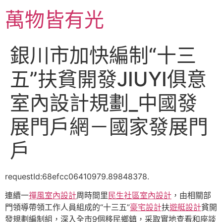
跳
萬物皆有光
至
主
要
銀川市加快編制“十三
內
容
五”扶貧開發JIUYI俱意
室內設計規劃_中國發
展門戶網－國家發展門
戶
requestId:68efcc06410979.89848378.
連續一
禪風室內設計
周時間里
民生社區室內設計
，由相關部
門領導帶領工作人員組成的“十三五”
豪宅設計
扶
遊艇設計
貧開
發規劃編制組，深入全市9個移民鄉鎮，采取實地查看和座談