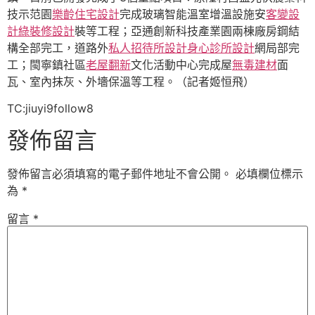
技示范園
樂齡住宅設計
完成玻璃智能溫室增溫設施安
客變設
計
綠裝修設計
裝等工程；亞通創新科技產業園兩棟廠房鋼結
構全部完工，道路外
私人招待所設計
身心診所設計
網局部完
工；閩寧鎮社區
老屋翻新
文化活動中心完成屋
無毒建材
面
瓦、室內抹灰、外墻保溫等工程。（記者姬恒飛）
TC:jiuyi9follow8
發佈留言
發佈留言必須填寫的電子郵件地址不會公開。
必填欄位標示
為
*
留言
*