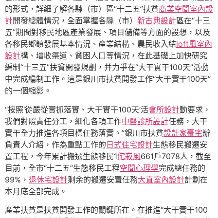
的形式，詳細了解各縣（市）區“十二五”扶貧
商業空間室內設
計
開發總體情況，全面掌握各縣（市）
新古典設計
區在“十三
五”期間對移民地區產業發展、項目儲備等方面的設想，以及
各移民鄉鎮發展基本情況、產業結構、農民收入結
loft風室內
設計
構、增收渠道、貧困人口等情況，在此基礎上加快研究
編制“十三五”扶貧開發規劃，并力爭在“大干實干100天”活動
中完成編制工作。這是銀川市扶貧開發工作“大干實干100天”
的一個縮影。
“按照‘從嚴從實抓落實、大干實干100天’活
會所設計
動要求，
我們對照責任分工，細化各項工作
中醫診所設計
任務，大干
實干全力推進各項目標任務落實。”銀川市扶貧
設計家豪宅
辦
負責人介紹，作為重點工作的
日式住宅設計
生態移民搬遷安
置工程，今年累計搬遷生態移民1
侘寂風
661戶7078人，截至
目前，全市“十二五”生態移民工程
空間心理學
完成總任務的
99%，
退休宅設計
剩余的搬遷安置任務
大直室內設計
計劃在
本月底全部完成。
產業扶貧是扶貧開發工作的關鍵所在。在推進“大干實干100