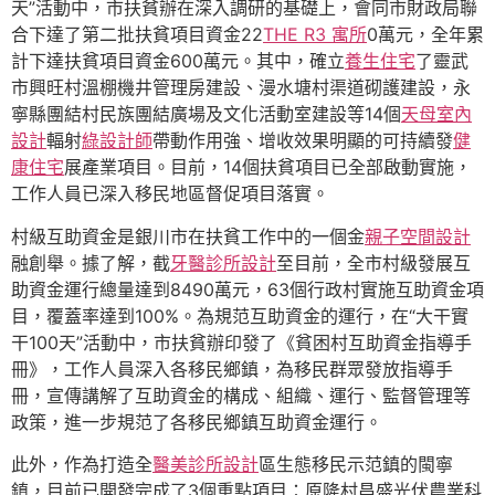
天”活動中，市扶貧辦在深入調研的基礎上，會同市財政局聯
合下達了第二批扶貧項目資金22
THE R3 寓所
0萬元，全年累
計下達扶貧項目資金600萬元。其中，確立
養生住宅
了靈武
市興旺村溫棚機井管理房建設、漫水塘村渠道砌護建設，永
寧縣團結村民族團結廣場及文化活動室建設等14個
天母室內
設計
輻射
綠設計師
帶動作用強、增收效果明顯的可持續發
健
康住宅
展產業項目。目前，14個扶貧項目已全部啟動實施，
工作人員已深入移民地區督促項目落實。
村級互助資金是銀川市在扶貧工作中的一個金
親子空間設計
融創舉。據了解，截
牙醫診所設計
至目前，全市村級發展互
助資金運行總量達到8490萬元，63個行政村實施互助資金項
目，覆蓋率達到100%。為規范互助資金的運行，在“大干實
干100天”活動中，市扶貧辦印發了《貧困村互助資金指導手
冊》，工作人員深入各移民鄉鎮，為移民群眾發放指導手
冊，宣傳講解了互助資金的構成、組織、運行、監督管理等
政策，進一步規范了各移民鄉鎮互助資金運行。
此外，作為打造全
醫美診所設計
區生態移民示范鎮的閩寧
鎮，目前已開發完成了3個重點項目：原隆村昌盛光伏農業科