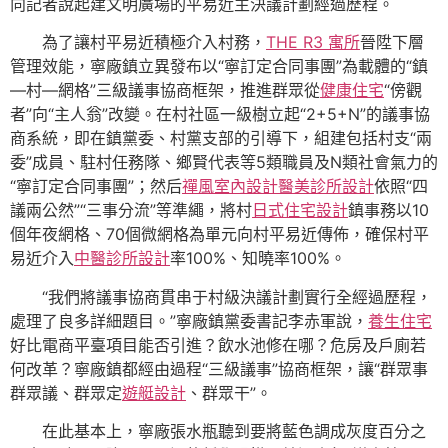
向記者說起建文明廣場的平易近主決議計劃經過歷程。
為了讓村平易近積極介入村務，
THE R3 寓所
晉陞下層
管理效能，寧廠鎮立異發布以“寧訂定合同事團”為載體的“鎮
—村—網格”三級議事協商框架，推進群眾從
健康住宅
“傍觀
者”向“主人翁”改變。在村社區一級樹立起“2+5+N”的議事協
商系統，即在鎮黨委、村黨支部的引導下，組建包括村支“兩
委”成員、駐村任務隊、鄉賢代表等5類職員及N類社會氣力的
“寧訂定合同事團”；然后
禪風室內設計
醫美診所設計
依照“四
議兩公然”“三事分流”等準繩，將村
日式住宅設計
鎮事務以10
個年夜網格、70個微網格為單元向村平易近傳佈，確保村平
易近介入
中醫診所設計
率100%、知曉率100%。
“我們將議事協商貫串于村級決議計劃實行全經過歷程，
處理了良多詳細題目。”寧廠鎮黨委書記李赤軍說，
養生住宅
好比電商平臺項目能否引進？飲水池修在哪？危房及戶廁若
何改革？寧廠鎮都經由過程“三級議事”協商框架，讓“群眾事
群眾議、群眾定
遊艇設計
、群眾干”。
在此基本上，寧廠張水瓶聽到要將藍色調成灰度百分之