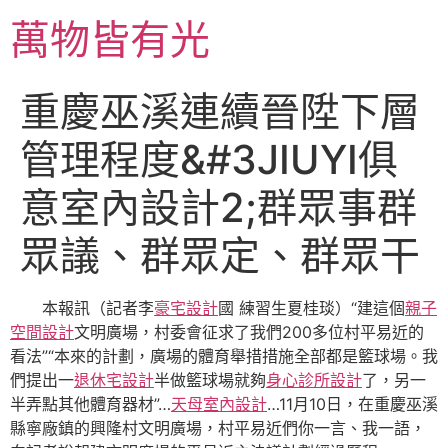
跳
萬物皆有光
至
主
要
重慶巫溪連續晉陞下層
內
容
管理程度&#3JIUYI俱
意室內設計2;群眾事群
眾議、群眾定、群眾干
本報訊（記者李
豪宅設計
國 練習生夏桂琰）“建這個
親子
空間設計
文明廣場，村委會征求了我們200多位村平易近的
看法”“本來的計劃，廣場的體育舉措措施全部都是籃球場。我
們提出一
退休宅設計
半做籃球場就夠
身心診所設計
了，另一
半弄點其他體育器材”…
天母室內設計
…11月10日，在重慶巫溪
縣寧廠鎮的興隆村文明廣場，村平易近們你一言、我一語，