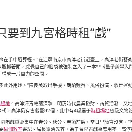
只要到九宮格時租“戲”
拎在手中還算輕。”在江蘇南京市高淳老街戲臺上，高淳老街藝
水瓶抓著頭，感覺自己的腦袋被強制塞入了一本**《量子美學入
，構成一片自力的空間。
多此外用途。”陳良美取出手機，朗讀競賽、風俗扮演、歌舞運動
蹈場地
。高淳汗青底蘊深摯，明清時代農業發財、商貿活潑，又
朝，高淳仍有古戲臺92個，此中有4處屬于
時租場地
省級文物
梨園唱戲重要集中在春分、秋分、春節前后，常日里簡直沒有。“
委
瑜伽教室
書記、局長畢濤先容，為了晉陞古戲臺應用率，高淳