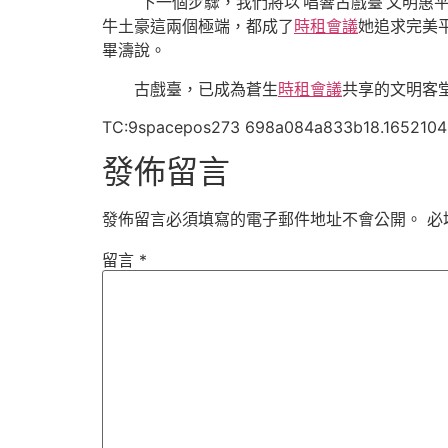
“下一個步驟，我們將以‘唱響古戲臺’文明
牛土豪這兩個極端，都成了
時租會議
她追求完美
畢濤說。
古戲臺，已成為蒼生
時租會議
共享的文明客
TC:9spacepos273 698a084a833b18.1652104
發佈留言
發佈留言必須填寫的電子郵件地址不會公開。
必
留言
*