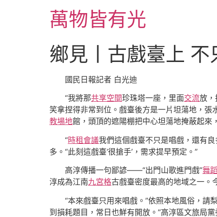
跳
萬物皆有光
至
主
要
鄉見丨古戲臺上 不
內
容
國民日報記者 白光迪
“我將那
共享空間
珍珠塔一座，里面
交流
放，
笑拿捏得非常到位。戲臺後方是一片坦蕩地，張
教場地
館，頭頂的遮陽棚把中心坦蕩地掩蔽起來
“
時租會議
我們這個戲臺不只是唱戲，還有良
多。“此刻這戲臺‘很搶手’，需求提早預定。”
高淳傳播一句鄙諺——“出門山歌進門戲”
舞
淳成為江南
九宮格
古戲臺密度最高的地域之一。今
“本來戲臺只用來唱戲。”依照本地風俗，請
到損耗題目，常日也鮮有開放。”高淳區文旅局黨