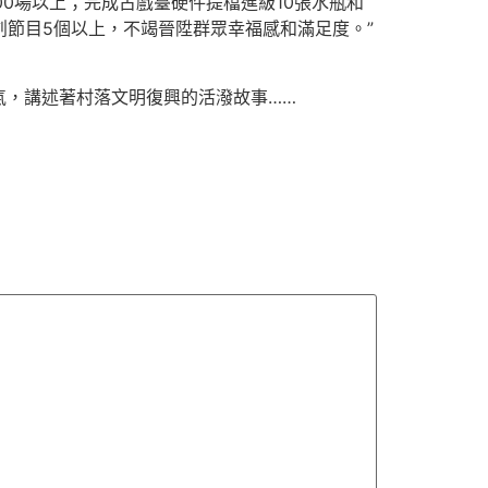
00場以上；完成古戲臺硬件提檔進級10張水瓶和
創節目5個以上，不竭晉陞群眾幸福感和滿足度。”
氣，講述著村落文明復興的活潑故事……