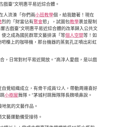
古戲臺”文明惠平易近綜合體。
布在人流湊「你們兩
小班教學
個，給我聽著！現在
地
烈的「財富佔有
聚會
慾」，試圖包
教學
裹並壓制
唱響古戲臺”文明惠平易近綜合體的改革歸入公共文
，使之成為國民群眾文藝排演「等
個人空間
等！如
她吧檯上的咖啡機，那台機器的蒸氣孔正噴出彩虹
合，日常對村平易近開放。“高淳人愛戲，是以戲
自覺組織成立，有骨干成員12人，帶動周邊喜好
跳
小樹屋
舞隊。”茅城村跳舞隊隊長魏噴鼻說。
接地氣的文藝作品。
項文藝運動備受接待。