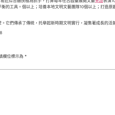
惠平易近綜合體扶植為抓手，打算每年在古戲臺展開文藝
見證
表演1
平衡的工具。個以上；培養本地文明文藝團隊10個以上；打造原
堂。它們傳承了傳統，托舉起新時期文明實行，凝集著成長的活
8
填欄位標示為
*