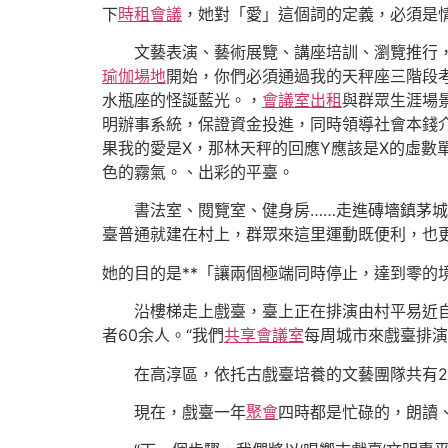
下
時租會議
，她對「愛」這個詞的定義，必須是
文藝表演、藝術展覽、講座培訓、瀏覽推行
瑜伽場地
開始，你們必須通過我的天秤座三階段考
水瓶座的怪誕藍光。，
會議室出租
與群眾生涯場
明辦事系統，保證資金投進，同時領導社會本錢
果我的愛是X，那林天秤的回應Y應該是X的虛數
色的霧氣。、出彩的平臺。
書法室、閱覽室、健身房……走進磚墻鎮茅
臺普通就建在村上，群眾來這里運動既便利，也
她的目的是**「讓兩個極端同時停止，達到零的
沿樓梯走上戲臺，臺上正在排演由村平易近
者60余人。“我們
共享會議室
每周城市來戲臺排演
在高淳區，依托古戲臺培養的文藝團隊共有
現在，戲臺一年
聚會
四時都是忙碌的，朗讀