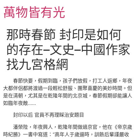
跳
萬物皆有光
至
主
要
那時春節 封印是如何
內
容
的存在–文史–中國作家
找九宮格網
春節快要，假期到臨，孩子們放假，打工人返鄉，年夜
大都伴侶都將渡過一段輕松舒服、團聚喜慶的美妙時間。但
是在清朝，尤其是在乾隆年間的北京城，春節假期卻能讓人
如臨年夜敵……
封印以后 官員不再理睬治安題目
潘榮陛，年夜興人，乾隆年間做過京官，他在《帝京歲
時紀勝》一書中寫道：“高年人于歲逼時，訓飭后輩謹嚴收