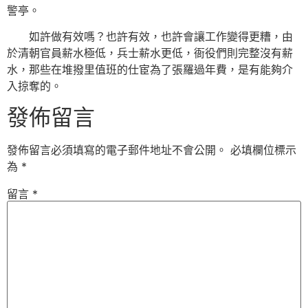
警亭。
如許做有效嗎？也許有效，也許會讓工作變得更糟，由
於清朝官員薪水極低，兵士薪水更低，衙役們則完整沒有薪
水，那些在堆撥里值班的仕宦為了張羅過年費，是有能夠介
入掠奪的。
發佈留言
發佈留言必須填寫的電子郵件地址不會公開。
必填欄位標示
為
*
留言
*