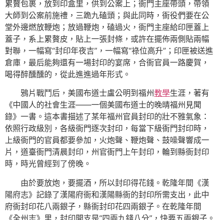
累贅包裹，放到印盒里，供到公案上；衙門主座帶頭，帶領
大師到公案前施禮，三跪九磕頭；與此同時，衙役們要在公
堂外邊燃放鞭炮；放過鞭炮，磕過火，衙門主座給印匣蓋上
蓋子，系上累贅皮，貼上一張封條，或許在擺佈兩側貼兩幅
對聯，一幅寫“封印年夜吉”，一幅寫“祿位高升”；印匣被送進
倉庫，最后能夠還有一場封印的宴席，合衙官員一路慶賀，
喝得醉醺醺的，從此進進過年形式。
鴉片戰鬥后，美國布道士盧公明到福州
教學
生涯，著有
《中國人的社會生涯——一個美國布道士的晚晴福州見聞
錄》一書。這本書描述了某年福州官員封印的壯不雅氣象：
依照行政級別，各級衙門逐次封印，每當下級衙門封印時，
上級衙門的官員都要參加，火炮聲、鞭炮聲、鼓噪聲響成一
片，道臺衙門清晨封印，州官衙門上午封印，輪到縣衙封印
時，時光曾經到了傍晚。
由於要放炮，要擺酒，所以封印得花錢。乾隆年間《漢
陽府志》記錄了漢陽府衙和漢陽縣衙的封印所需支出，此中
府衙封印花八兩銀子，縣衙封印花四兩銀子。在乾隆年間
《全州志》里，封印開支是“四兩九錢八分”，快要五兩銀子。