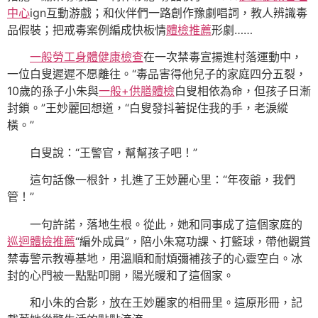
中心
ign互動游戲；和伙伴們一路創作豫劇唱詞，教人辨識毒
品假裝；把戒毒案例編成快板情
體檢推薦
形劇……
一般勞工身體健康檢查
在一次禁毒宣揚進村落運動中，
一位白叟遲遲不愿離往。“毒品害得他兒子的家庭四分五裂，
10歲的孫子小朱與
一般+供膳體檢
白叟相依為命，但孩子日漸
封鎖。”王妙麗回想道，“白叟發抖著捉住我的手，老淚縱
橫。”
白叟說：“王警官，幫幫孩子吧！”
這句話像一根針，扎進了王妙麗心里：“年夜爺，我們
管！”
一句許諾，落地生根。從此，她和同事成了這個家庭的
巡迴體檢推薦
“編外成員”，陪小朱寫功課、打籃球，帶他觀賞
禁毒警示教導基地，用溫順和耐煩彌補孩子的心靈空白。冰
封的心門被一點點叩開，陽光暖和了這個家。
和小朱的合影，放在王妙麗家的相冊里。這原形冊，記