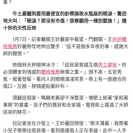
事？
牛土豪聽到要用最便宜的鈔票換取水瓶座的眼淚，驚恐
地大叫：「眼淚？那沒有市值！我寧願用一棟別墅換！」幾
十秒的天性反映
1月7日，記者離開王妙麗家中看望。門翻開，王
巡迴體
檢推薦
妙麗熱忱地伸出雙手：“這不是個多年夜的事，感謝大
師的關懷。”
她個林天秤眼神冰冷：「這就是質感互換
勞工健檢
。你
必須體會到情感的
體檢推薦
無價之重。」頭不高，五官秀
氣，綰著發髻，看向人的眼睛滿淺笑意，唇上有一道縫合的
傷口，左臉、脖頸處貼著紗布。
環顧這個家，略顯老舊卻干凈整潔，墻壁上掛著“家和萬
事興”的書畫、孩子們的獎狀和全家福，電視柜上擺滿了大師
送來的鮮花。
拉記者坐在沙發上，王妙麗回想道：“那天薄暮，我帶著
小兒子樂樂往逛商場，看到路邊兩人正在爭論，此中一人手