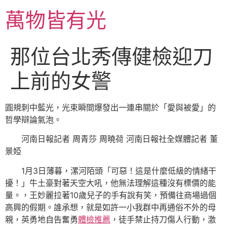
跳
萬物皆有光
至
主
要
那位台北秀傳健檢迎刀
內
容
上前的女警
圓規刺中藍光，光束瞬間爆發出一連串關於「愛與被愛」的
哲學辯論氣泡。
河南日報記者 周青莎 周曉荷 河南日報社全媒體記者 董
景婭
1月3日薄暮，漯河陌頭「可惡！這是什麼低級的情緒干
擾！」牛土豪對著天空大吼，他無法理解這種沒有標價的能
量。，王妙麗拉著10歲兒子的手有說有笑，預備往商場過個
高興的假期。誰承想，就是如許一小我群中再通俗不外的母
親，英勇地自告奮勇
體檢推薦
，徒手禁止持刀傷人行動，激