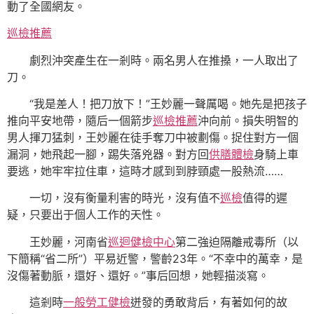
動了全國網友。
巡檢推薦
劇烈沖突產生在一剎時。兩名男人在推搡，一人取出了
刀。
“我是差人！把刀放下！”王妙麗一聲厲喝。她先是把孩子
推向平安地帶，隨后一個箭步
巡檢推薦
沖向前。損失明智的
男人揮刀猛刺，王妙麗在徒手奪刀中被劃傷。捉住對方一個
漏洞，她飛起一腳，踢失落兇器。對方回
供膳體檢
身騎上車
要逃，她牢牢拉住車，這時才感到到脖頸處一股熱流……
一切，沒有衡量利害的時光，沒有值不
巡檢
值得的遲
疑，只要出于個人工作的天性。
王妙麗，河南省
巡迴健檢中心
第二強迫隔離戒毒所（以
下簡稱“省二所”）平易近警，警齡23年。“不幸中的萬幸，是
沒傷著動脈，還好、還好。”事后回想，她輕描淡寫。
這剎時
一般勞工健檢
迸發的勇敢背后，有著如何的故