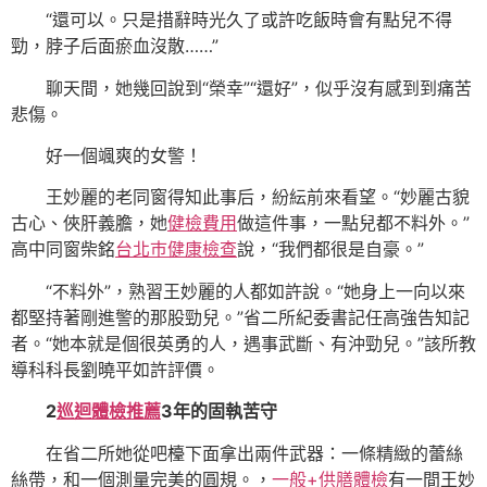
“還可以。只是措辭時光久了或許吃飯時會有點兒不得
勁，脖子后面瘀血沒散……”
聊天間，她幾回說到“榮幸”“還好”，似乎沒有感到到痛苦
悲傷。
好一個颯爽的女警！
王妙麗的老同窗得知此事后，紛紜前來看望。“妙麗古貌
古心、俠肝義膽，她
健檢費用
做這件事，一點兒都不料外。”
高中同窗柴銘
台北巿健康檢查
說，“我們都很是自豪。”
“不料外”，熟習王妙麗的人都如許說。“她身上一向以來
都堅持著剛進警的那股勁兒。”省二所紀委書記任高強告知記
者。“她本就是個很英勇的人，遇事武斷、有沖勁兒。”該所教
導科科長劉曉平如許評價。
2
巡迴體檢推薦
3年的固執苦守
在省二所她從吧檯下面拿出兩件武器：一條精緻的蕾絲
絲帶，和一個測量完美的圓規。，
一般+供膳體檢
有一間王妙