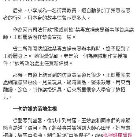
后來，小李成為一名街舞教員，還自動參加了禁毒志愿
者的行列，用本身的故事往警示更多人。
作為河南司法行政“豫戒前鋒”禁毒宣揚志愿辦事隊首席講
師，王妙麗活潑在禁毒宣揚一線。
省二所剛開端組建禁毒宣揚志愿辦事隊時，擔子壓到了
王妙麗身上。“她很愛鉆研，老是第一個為團隊制作宣授課
件。”該所政治處主任賈新偉說。
那時，市道上能買到的仿真毒品道具很少，王妙麗就處
處網羅糖果包裝、兒童玩具、過時藥品、堅果殼等，用東西
雕鏤、涂色，制作講授道具，后來所里很多人學會了這招
兒。
一句許諾的落地生根
從酷寒到盛暑、從城市到村落，王妙麗和同事們的萍蹤
簡直踏遍了漯河。為了將禁毒常識講到大師心田里，她想盡
措施：編禁毒歌曲，制作彩泥“毒品模子”，des
巡迴健康管理