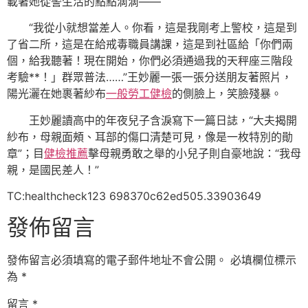
載著她從警生活的點點滴滴——
“我從小就想當差人。你看，這是我剛考上警校，這是到
了省二所，這是在給戒毒職員講課，這是到社區給「你們兩
個，給我聽著！現在開始，你們必須通過我的天秤座三階段
考驗**！」群眾普法……”王妙麗一張一張分送朋友著照片，
陽光灑在她裹著紗布
一般勞工健檢
的側臉上，笑臉殘暴。
王妙麗讀高中的年夜兒子含淚寫下一篇日誌，“大夫揭開
紗布，母親面頰、耳部的傷口清楚可見，像是一枚特別的勛
章”；目
健檢推薦
擊母親勇敢之舉的小兒子則自豪地說：“我母
親，是國民差人！”
TC:healthcheck123 698370c62ed505.33903649
發佈留言
發佈留言必須填寫的電子郵件地址不會公開。
必填欄位標示
為
*
留言
*