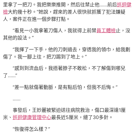
里拿了一把刀。我把樂樂推開，然后往禁止他……前后
巡迴健
檢
大約幾十秒。”她說，趕來的差人很快就抓獲了犯法嫌疑
人，案件正在進一個步驟打點。
“看見一小我拿著刀傷人，我就得上前禁
員工體檢
止，沒
其他的設法。”
“我揮了一下手，他的刀刺過去，穿透我的領巾，給我劃
傷了。我一腳上往，把刀踢到了地上。”
“感到到流血后，我捂著脖子不敢松，不了解傷到哪兒
了……”
“差一點就傷著動脈，是有點后怕，但我不后悔。”
……
事發后，王妙麗被緊迫送往病院救治，傷口最深達1厘
米、
巡迴健康管理中心
最長近5厘米，縫了30多針。
“恢復得怎么樣？”