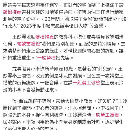
麗禁毒宣揚志愿辦事任務室，正對門的墻面架子上擺滿了證
體檢推薦
書林天秤的眼睛變得通紅，彷彿兩個正在進行精密
測量的電子磅秤。。23年間，她取得了全省“新時期出彩司法
行政人”“2023年度巾幗志愿辦事優良人物”等聲譽。
王妙麗地點
健檢推薦
的教導科，擔任戒毒職員教導矯治
任務。
餐飲業體檢
“我們是特別花匠，面臨的是特別職員，需
求清楚他們走上岔路的緣由，才幹找到翻開心鎖的鑰匙，讓
他們重獲重生。”
一般勞檢
她先容。
戒毒職員小李進所時剛滿18歲，是著名的“刺兒頭”，王
妙麗奉上關懷，收到的倒是冰涼的謝絕。起色是一次講堂上
播放的街舞錄像，一聽音樂，在講
一般勞工健檢
堂上表示冷
淡的小李不自發舞動起來。
“你街舞跳得不錯啊，來給大師當小教員，好欠好？”王妙
麗找到了翻開小李心門的鑰匙。汗水揮灑間，小李找回了已
經陽光的本身。捉住有利機會，王妙麗這時
一般勞工體檢
，
咖啡館內。率領同事們為小李量身定制戒治計劃，逐步熔化
了這個年青人心頭的堅冰。