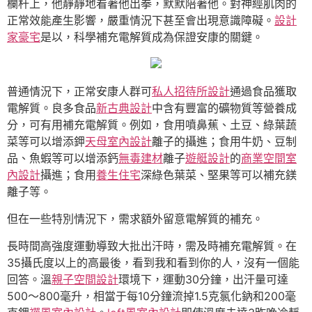
欄杆上，他靜靜地看著他出拳，默默陪著他。對神經肌肉的
正常效能產生影響，嚴重情況下甚至會出現意識障礙。
設計
家豪宅
是以，科學補充電解質成為保證安康的關鍵。
普通情況下，正常安康人群可
私人招待所設計
通過食品獲取
電解質。良多食品
新古典設計
中含有豐富的礦物質等營養成
分，可有用補充電解質。例如，食用噴鼻蕉、土豆、綠葉蔬
菜等可以增添鉀
天母室內設計
離子的攝進；食用牛奶、豆制
品、魚蝦等可以增添鈣
無毒建材
離子
遊艇設計
的
商業空間室
內設計
攝進；食用
養生住宅
深綠色葉菜、堅果等可以補充鎂
離子等。
但在一些特別情況下，需求額外留意電解質的補充。
長時間高強度運動導致大批出汗時，需及時補充電解質。在
35攝氏度以上的高最後，看到我和看到你的人，沒有一個能
回答。溫
親子空間設計
環境下，運動30分鐘，出汗量可達
500～800毫升，相當于每10分鐘流掉1.5克氯化鈉和200毫