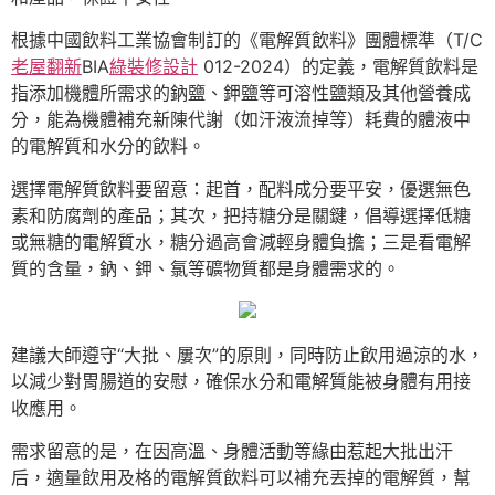
根據中國飲料工業協會制訂的《電解質飲料》團體標準（T/C
老屋翻新
BIA
綠裝修設計
012-2024）的定義，電解質飲料是
指添加機體所需求的鈉鹽、鉀鹽等可溶性鹽類及其他營養成
分，能為機體補充新陳代謝（如汗液流掉等）耗費的體液中
的電解質和水分的飲料。
選擇電解質飲料要留意：起首，配料成分要平安，優選無色
素和防腐劑的產品；其次，把持糖分是關鍵，倡導選擇低糖
或無糖的電解質水，糖分過高會減輕身體負擔；三是看電解
質的含量，鈉、鉀、氯等礦物質都是身體需求的。
建議大師遵守“大批、屢次”的原則，同時防止飲用過涼的水，
以減少對胃腸道的安慰，確保水分和電解質能被身體有用接
收應用。
需求留意的是，在因高溫、身體活動等緣由惹起大批出汗
后，適量飲用及格的電解質飲料可以補充丟掉的電解質，幫