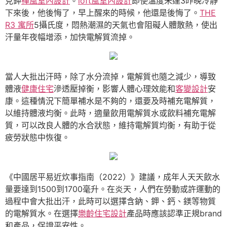
克鉀
禪風室內設計
。
loft風室內設計
即使溫度未達3昨晚冷靜
下來後，他後悔了，早上醒來的時候，他還是後悔了。
THE
R3 寓所
5攝氏度，悶熱潮濕的天氣也會阻礙人體散熱，使出
汗量年夜幅增添，加快電解質流掉。
當人大批出汗時，除了水分流掉，電解質也隨之減少，導致
體液
健康住宅
滲透壓掉衡，影響人體心理效能和
客變設計
安
康。這種情況下簡單補水是不夠的，還要及時補充電解質，
以維持體液均衡。此時，適量飲用電解質水或飲料補充電解
質，可以改良人體的水合狀態，維持電解質均衡，有助于從
疲勞狀態中恢復。
《中國居平易近炊事指南（2022）》建議，成年人天天飲水
量要達到1500到1700毫升。在炎天，人們在勞動或許運動的
過程中會大批出汗，此時可以選擇含鈉、鉀、鈣、鎂等物質
的電解質水。在選擇
樂齡住宅設計
產品時應該認準正規brand
和產品，保證平安性。