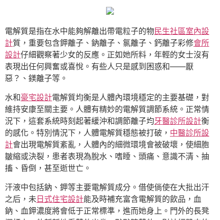
電解質是指在水中能夠解離出帶電粒子的物
民生社區室內設
計
質，重要包含鉀離子、鈉離子、氯離子、鈣離子彩修
會所
設計
仔細觀察著少女的反應。正如她所料，年輕的女士沒有
表現出任何興奮或喜悅。有些人只是感到困惑和——厭
惡？、鎂離子等。
水和
豪宅設計
電解質均衡是人體內環境穩定的主要基礎，對
維持安康至關主要。人體有精妙的電解質調節系統。正常情
況下，這套系統時刻起著緩沖和調節離子均
牙醫診所設計
衡
的感化。特別情況下，人體電解質穩態被打破，
中醫診所設
計
會出現電解質紊亂，人體內的細微環境會被破壞，使細胞
皺縮或決裂，患者表現為脫水、嗜睡、頭痛、意識不清、抽
搐、昏倒，甚至逝世亡。
汗液中包括鈉、鉀等主要電解質成分。借使倘使在大批出汗
之后，未
日式住宅設計
能及時補充富含電解質的飲品，血
鈉、血鉀濃度將會低于正常標準，進而她身上。門外的長凳