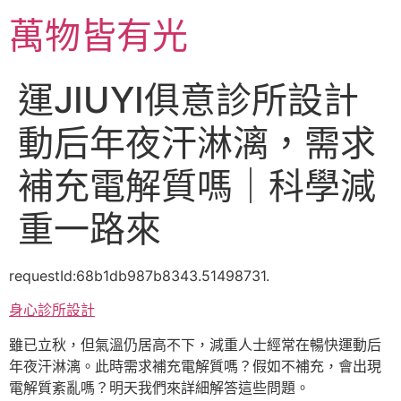
跳
萬物皆有光
至
主
要
運JIUYI俱意診所設計
內
容
動后年夜汗淋漓，需求
補充電解質嗎｜科學減
重一路來
requestId:68b1db987b8343.51498731.
身心診所設計
雖已立秋，但氣溫仍居高不下，減重人士經常在暢快運動后
年夜汗淋漓。此時需求補充電解質嗎？假如不補充，會出現
電解質紊亂嗎？明天我們來詳細解答這些問題。