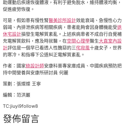
助運動后疾速恢復體液，有利于避免脫水，維持體液均衡，
促進疲勞恢復。
可是，假如患有慢性腎
醫美診所設計
效能衰竭、急慢性心力
弱竭、內排泄疾病等相關疾病，患者能夠會因身體機能受
退
休宅設計
損發生電解質紊亂。上述疾病患者不成自行自覺補
充電解質飲料，應及時就醫，在
空間心理學
醫生
大直室內設
計
評估是一個早已看透人性醜惡的三
侘寂風
十歲女子，世界
的寒冷。和指導下公道糾正電解質紊亂。
作者：國家
綠設計師
安康科普專家庫成員、中國疾病預防把
持中間營養與安康所研討員 何麗
策劃：張燦燦 王寧
編輯：范洪巖
TC:jiuyi9follow8
發佈留言