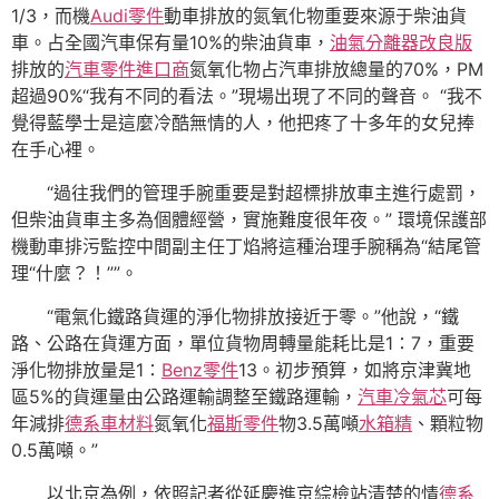
1/3，而機
Audi零件
動車排放的氮氧化物重要來源于柴油貨
車。占全國汽車保有量10%的柴油貨車，
油氣分離器改良版
排放的
汽車零件進口商
氮氧化物占汽車排放總量的70%，PM
超過90%“我有不同的看法。”現場出現了不同的聲音。 “我不
覺得藍學士是這麼冷酷無情的人，他把疼了十多年的女兒捧
在手心裡。
“過往我們的管理手腕重要是對超標排放車主進行處罰，
但柴油貨車主多為個體經營，實施難度很年夜。” 環境保護部
機動車排污監控中間副主任丁焰將這種治理手腕稱為“結尾管
理“什麼？！””。
“電氣化鐵路貨運的淨化物排放接近于零。”他說，“鐵
路、公路在貨運方面，單位貨物周轉量能耗比是1∶7，重要
淨化物排放量是1∶
Benz零件
13。初步預算，如將京津冀地
區5%的貨運量由公路運輸調整至鐵路運輸，
汽車冷氣芯
可每
年減排
德系車材料
氮氧化
福斯零件
物3.5萬噸
水箱精
、顆粒物
0.5萬噸。”
以北京為例，依照記者從延慶進京綜檢站清楚的情
德系