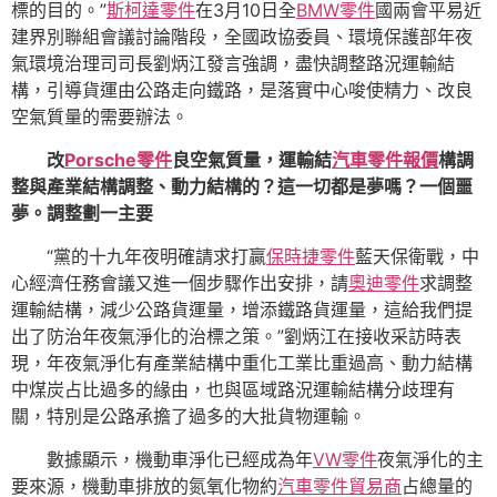
標的目的。”
斯柯達零件
在3月10日全
BMW零件
國兩會平易近
建界別聯組會議討論階段，全國政協委員、環境保護部年夜
氣環境治理司司長劉炳江發言強調，盡快調整路況運輸結
構，引導貨運由公路走向鐵路，是落實中心唆使精力、改良
空氣質量的需要辦法。
改
Porsche零件
良空氣質量，運輸結
汽車零件報價
構調
整與產業結構調整、動力結構的？這一切都是夢嗎？一個噩
夢。調整劃一主要
“黨的十九年夜明確請求打贏
保時捷零件
藍天保衛戰，中
心經濟任務會議又進一個步驟作出安排，請
奧迪零件
求調整
運輸結構，減少公路貨運量，增添鐵路貨運量，這給我們提
出了防治年夜氣淨化的治標之策。”劉炳江在接收采訪時表
現，年夜氣淨化有產業結構中重化工業比重過高、動力結構
中煤炭占比過多的緣由，也與區域路況運輸結構分歧理有
關，特別是公路承擔了過多的大批貨物運輸。
數據顯示，機動車淨化已經成為年
VW零件
夜氣淨化的主
要來源，機動車排放的氮氧化物約
汽車零件貿易商
占總量的