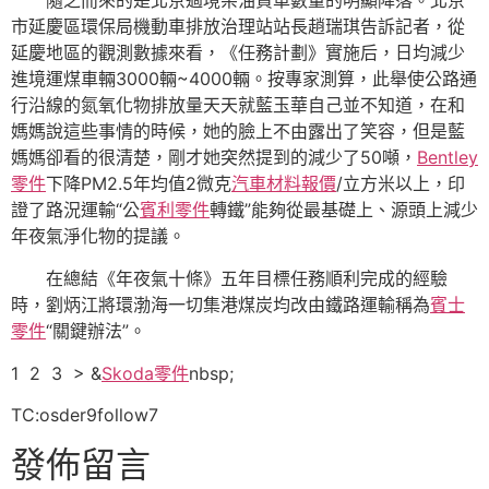
市延慶區環保局機動車排放治理站站長趙瑞琪告訴記者，從
延慶地區的觀測數據來看，《任務計劃》實施后，日均減少
進境運煤車輛3000輛~4000輛。按專家測算，此舉使公路通
行沿線的氮氧化物排放量天天就藍玉華自己並不知道，在和
媽媽說這些事情的時候，她的臉上不由露出了笑容，但是藍
媽媽卻看的很清楚，剛才她突然提到的減少了50噸，
Bentley
零件
下降PM2.5年均值2微克
汽車材料報價
/立方米以上，印
證了路況運輸“公
賓利零件
轉鐵”能夠從最基礎上、源頭上減少
年夜氣淨化物的提議。
在總結《年夜氣十條》五年目標任務順利完成的經驗
時，劉炳江將環渤海一切集港煤炭均改由鐵路運輸稱為
賓士
零件
“關鍵辦法”。
1 2 3 > &
Skoda零件
nbsp;
TC:osder9follow7
發佈留言