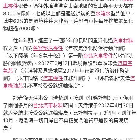
車零件
況看，過往外埠進進京東南地區的貨車幾乎天天都在
8000輛擺佈，七成以上都是運送煤炭的重
水箱水
型柴油車，
此中60%的是過境往往天津港，這部門車輛每年排放氮氧化
物超過7000噸。
往年年頭，經歷了一個跨年的長時間重淨化過
汽車材料
程之后，面對
藍寶堅尼零件
《年夜氣淨化防治行動計劃》
（以下簡稱《年夜氣十條》）第一階
台北汽車零件
段收官決
勝的關鍵節點，2017年2月17日環境保護部牽頭印發
汽車空
氣芯
了《京津冀及周邊地區2017年年夜氣淨化防治任務計
劃》（以下簡稱《
汽車零件
任務計劃》），明確請求“天津
汽
車機油芯
港不再接受公路運輸煤炭”。
記者從天津港公司清楚到，接到《任務計劃》后，僅用
了兩個多月的
台北汽車材料
時間，天津港于2017年4月30日
就周全結束接受公路運輸煤炭，比計劃提早了3個月。到往年
10月，環渤海一切口岸已不再接受柴油貨車運輸的集港煤
炭。
隨之而來的是北京過境柴油貨車數量的明顯降落。北京